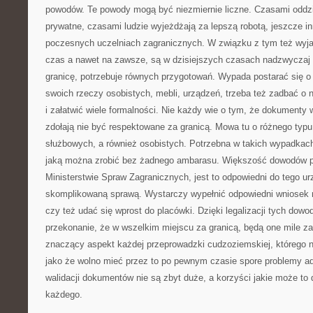
powodów. Te powody mogą być niezmiernie liczne. Czasami oddzia
prywatne, czasami ludzie wyjeżdżają za lepszą robotą, jeszcze in
poczesnych uczelniach zagranicznych. W związku z tym też wyja
czas a nawet na zawsze, są w dzisiejszych czasach nadzwyczaj 
granicę, potrzebuje równych przygotowań. Wypada postarać się o
swoich rzeczy osobistych, mebli, urządzeń, trzeba też zadbać o
i załatwić wiele formalności. Nie każdy wie o tym, że dokumenty
zdołają nie być respektowane za granicą. Mowa tu o różnego typ
służbowych, a również osobistych. Potrzebna w takich wypadkach
jaką można zrobić bez żadnego ambarasu. Większość dowodów p
Ministerstwie Spraw Zagranicznych, jest to odpowiedni do tego urz
skomplikowaną sprawą. Wystarczy wypełnić odpowiedni wniosek n
czy też udać się wprost do placówki. Dzięki legalizacji tych dow
przekonanie, że w wszelkim miejscu za granicą, będą one mile z
znaczący aspekt każdej przeprowadzki cudzoziemskiej, którego n
jako że wolno mieć przez to po pewnym czasie spore problemy ad
walidacji dokumentów nie są zbyt duże, a korzyści jakie może to 
każdego.