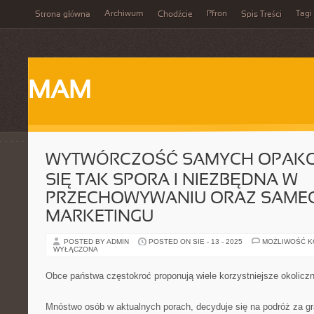
Archiwum
Pfron
Tagi
Strona główna
Chodźcie
Spis Treści
MAM
WYTWÓRCZOŚĆ SAMYCH OPAK
SIĘ TAK SPORA I NIEZBĘDNA W
PRZECHOWYWANIU ORAZ SAME
MARKETINGU
POSTED BY ADMIN
POSTED ON SIE - 13 - 2025
MOŻLIWOŚĆ 
WYŁĄCZONA
Obce państwa częstokroć proponują wiele korzystniejsze okolicz
Mnóstwo osób w aktualnych porach, decyduje się na podróż za g