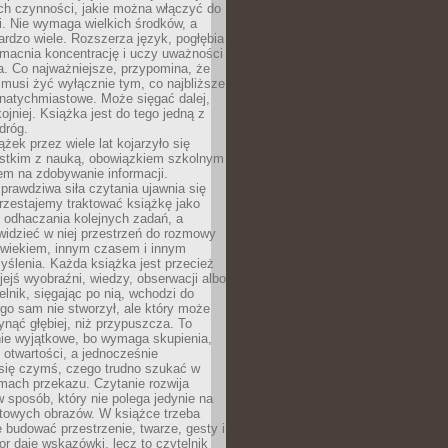
ch czynności, jakie można włączyć do
. Nie wymaga wielkich środków, a
bardzo wiele. Rozszerza język, pogłębia
zmacnia koncentrację i uczy uważności
a. Co najważniejsze, przypomina, że
 musi żyć wyłącznie tym, co najbliższe
j natychmiastowe. Może sięgać dalej,
kojniej. Książka jest do tego jedną z
dróg.
ążek przez wiele lat kojarzyło się
stkim z nauką, obowiązkiem szkolnym
em na zdobywanie informacji.
rawdziwa siła czytania ujawnia się
rzestajemy traktować książkę jako
 odhaczania kolejnych zadań, a
idzieć w niej przestrzeń do rozmowy
owiekiem, innym czasem i innym
ślenia. Każda książka jest przecież
ejś wyobraźni, wiedzy, obserwacji albo
elnik, sięgając po nią, wchodzi do
ego sam nie stworzył, ale który może
ynąć głębiej, niż przypuszcza. To
ie wyjątkowe, bo wymaga skupienia,
i otwartości, a jednocześnie
się czymś, czego trudno szukać w
mach przekazu. Czytanie rozwija
 sposób, który nie polega jedynie na
otowych obrazów. W książce trzeba
 budować przestrzenie, twarze, gesty i
tor daje wskazówki, lecz to czytelnik