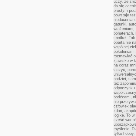
uczy, że zr
da się oceni
prostym podz
powstaje te
niedoceniane
gatunki, aut
wrażeniami, 
bohaterach, 
spotkał. Tak
oparta nie n
wspólnej ci
pokoleniami
rozmawiać os
zjawisko w k
na coraz mnie
łączyć, pon
uniwersalnych
nadziei, sam
też zapomina
odpoczynku 
współczesny
bodźcami, n
nie przerywa
człowiek sia
zdań, akapit
logikę. To w
część warto
uporządkować
myślenia. Dl
tylko hobby,