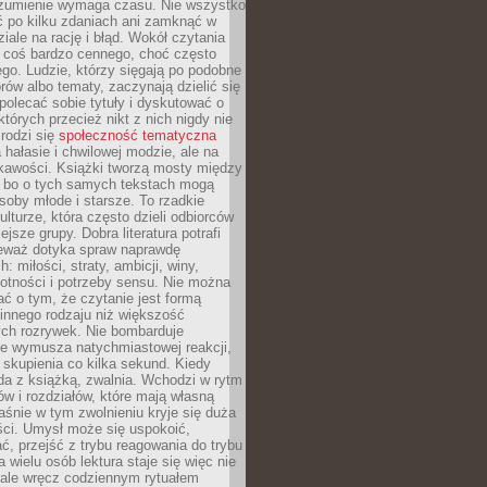
ozumienie wymaga czasu. Nie wszystko
ć po kilku zdaniach ani zamknąć w
iale na rację i błąd. Wokół czytania
ż coś bardzo cennego, choć często
go. Ludzie, którzy sięgają po podobne
orów albo tematy, zaczynają dzielić się
polecać sobie tytuły i dyskutować o
których przecież nikt z nich nigdy nie
 rodzi się
społeczność tematyczna
a hałasie i chwilowej modzie, ale na
ekawości. Książki tworzą mosty między
, bo o tych samych tekstach mogą
oby młode i starsze. To rzadkie
ulturze, która często dzieli odbiorców
jsze grupy. Dobra literatura potrafi
ieważ dotyka spraw naprawdę
: miłości, straty, ambicji, winy,
otności i potrzeby sensu. Nie można
ć o tym, że czytanie jest formą
innego rodzaju niż większość
ch rozrywek. Nie bombarduje
ie wymusza natychmiastowej reakcji,
 skupienia co kilka sekund. Kiedy
da z książką, zwalnia. Wchodzi w rytm
ów i rozdziałów, które mają własną
łaśnie w tym zwolnieniu kryje się duża
ści. Umysł może się uspokoić,
, przejść z trybu reagowania do trybu
a wielu osób lektura staje się więc nie
 ale wręcz codziennym rytuałem