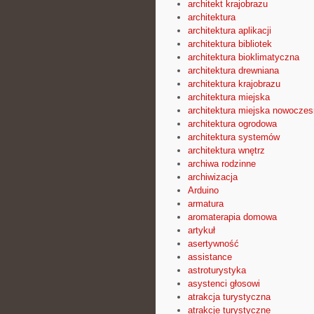
architekt krajobrazu
architektura
architektura aplikacji
architektura bibliotek
architektura bioklimatyczna
architektura drewniana
architektura krajobrazu
architektura miejska
architektura miejska nowocze
architektura ogrodowa
architektura systemów
architektura wnętrz
archiwa rodzinne
archiwizacja
Arduino
armatura
aromaterapia domowa
artykuł
asertywność
assistance
astroturystyka
asystenci głosowi
atrakcja turystyczna
atrakcje turystyczne