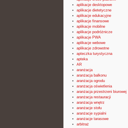
aplikacje desktopowe
aplikacje dietetyczne
aplikacje edukacyjne
aplikacje finansowe
aplikacje mobilne
aplikacje podróżnicze
aplikacje PWA
aplikacje webowe
aplikacje zdrowotne
apteczka turystyczna
apteka
AR
aranżacja
aranżacja balkonu
aranżacja ogrodu
aranżacja oświetlenia
aranżacja przestrzeni biurowej
aranżacja restauracji
aranżacja wnętrz
aranżacje stołu
aranżacje sypialni
aranżacje tarasowe
arbitraż