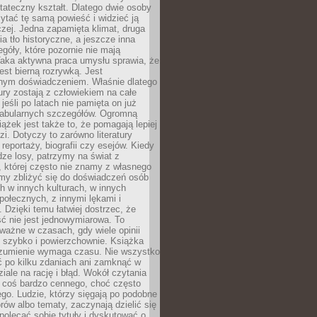
tateczny kształt. Dlatego dwie osoby
tać tę samą powieść i widzieć ją
czej. Jedna zapamięta klimat, druga
cia tło historyczne, a jeszcze inna
góły, które pozornie nie mają
Taka aktywna praca umysłu sprawia, że
jest bierną rozrywką. Jest
nym doświadczeniem. Właśnie dlatego
tury zostają z człowiekiem na całe
jeśli po latach nie pamięta on już
fabularnych szczegółów. Ogromną
iążek jest także to, że pomagają lepiej
zi. Dotyczy to zarówno literatury
i reportaży, biografii czy esejów. Kiedy
ze losy, patrzymy na świat z
 której często nie znamy z własnego
my zbliżyć się do doświadczeń osób
 w innych kulturach, w innych
ołecznych, z innymi lękami i
. Dzięki temu łatwiej dostrzec, że
ć nie jest jednowymiarowa. To
ważne w czasach, gdy wiele opinii
ę szybko i powierzchownie. Książka
ozumienie wymaga czasu. Nie wszystko
ć po kilku zdaniach ani zamknąć w
iale na rację i błąd. Wokół czytania
ż coś bardzo cennego, choć często
go. Ludzie, którzy sięgają po podobne
orów albo tematy, zaczynają dzielić się
polecać sobie tytuły i dyskutować o