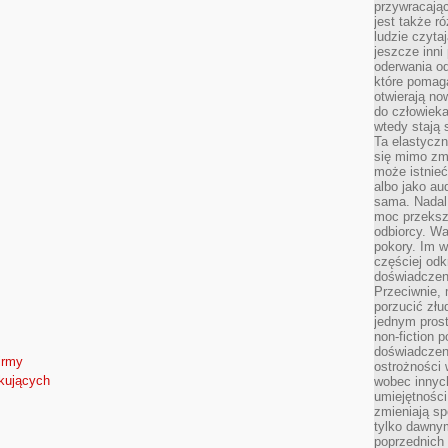
przywracaj
jest także r
ludzie czyta
jeszcze inni
oderwania o
które pomaga
otwierają no
do człowiek
wtedy stają
Ta elastyczn
się mimo zmi
może istnieć
albo jako aud
sama. Nadal 
moc przeksz
odbiorcy. Wa
pokory. Im w
częściej odk
doświadczeni
Przeciwnie,
porzucić złu
jednym prost
non-fiction 
doświadczeni
irmy
ostrożności 
tkujących
wobec innych
umiejętności
zmieniają sp
tylko dawnym
poprzednich 