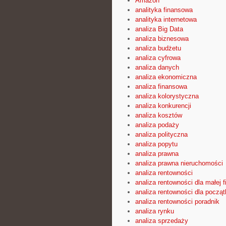
Amazon
analityka finansowa
analityka internetowa
analiza Big Data
analiza biznesowa
analiza budżetu
analiza cyfrowa
analiza danych
analiza ekonomiczna
analiza finansowa
analiza kolorystyczna
analiza konkurencji
analiza kosztów
analiza podaży
analiza polityczna
analiza popytu
analiza prawna
analiza prawna nieruchomości
analiza rentowności
analiza rentowności dla małej f
analiza rentowności dla począ
analiza rentowności poradnik
analiza rynku
analiza sprzedaży