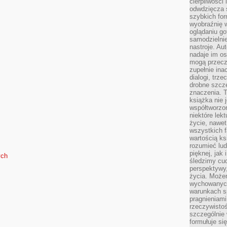
cierpliwości 
odwdzięcza 
szybkich for
wyobraźnię w
oglądaniu g
samodzielnie
nastroje. Au
nadaje im os
mogą przeczy
zupełnie ina
dialogi, trze
drobne szcze
znaczenia. 
książka nie 
współtworzo
niektóre lek
życie, nawet 
wszystkich 
wartością ks
rozumieć lud
pięknej, jak 
ych
śledzimy cud
perspektywy,
życia. Może
wychowanych
warunkach sp
pragnieniami
rzeczywistoś
szczególnie 
formułuje si