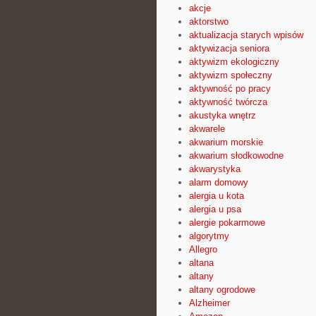
akcje
aktorstwo
aktualizacja starych wpisów
aktywizacja seniora
aktywizm ekologiczny
aktywizm społeczny
aktywność po pracy
aktywność twórcza
akustyka wnętrz
akwarele
akwarium morskie
akwarium słodkowodne
akwarystyka
alarm domowy
alergia u kota
alergia u psa
alergie pokarmowe
algorytmy
Allegro
altana
altany
altany ogrodowe
Alzheimer