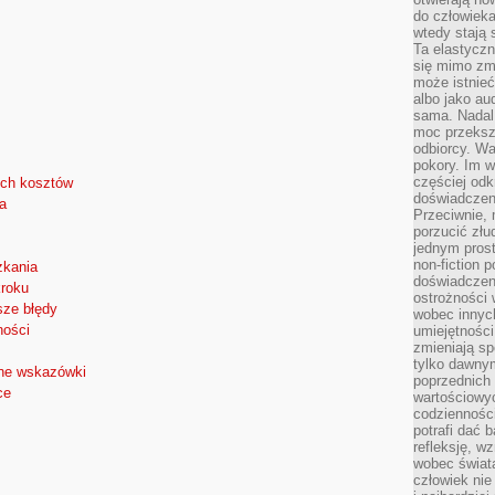
do człowiek
wtedy stają
Ta elastyczn
się mimo zmi
może istnieć
albo jako aud
sama. Nadal 
moc przeksz
odbiorcy. Wa
pokory. Im w
częściej odk
ych kosztów
doświadczeni
a
Przeciwnie,
porzucić złu
jednym prost
non-fiction 
zkania
doświadczeni
kroku
ostrożności 
sze błędy
wobec innych
ności
umiejętności
zmieniają sp
tylko dawnym
zne wskazówki
poprzednich 
ce
wartościowy
codzienności
potrafi dać 
refleksję, w
wobec świat
człowiek nie