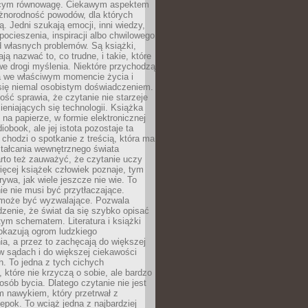
ącym równowagę. Ciekawym aspektem
óżnorodność powodów, dla których
ją. Jedni szukają emocji, inni wiedzy,
 pocieszenia, inspiracji albo chwilowego
d własnych problemów. Są książki,
ją nazwać to, co trudne, i takie, które
we drogi myślenia. Niektóre przychodzą
a we właściwym momencie życia i
 się niemal osobistym doświadczeniem.
ość sprawia, że czytanie nie starzeje
eniających się technologii. Książka
 na papierze, w formie elektronicznej
iobook, ale jej istota pozostaje ta
chodzi o spotkanie z treścią, która ma
tałcania wewnętrznego świata
rto też zauważyć, że czytanie uczy
ięcej książek człowiek poznaje, tym
rywa, jak wiele jeszcze nie wie. To
e nie musi być przytłaczające.
 może być wyzwalające. Pozwala
dzenie, że świat da się szybko opisać
ym schematem. Literatura i książki
pokazują ogrom ludzkiego
a, a przez to zachęcają do większej
w sądach i do większej ciekawości
. To jedna z tych cichych
, które nie krzyczą o sobie, ale bardzo
osób bycia. Dlatego czytanie nie jest
 nawykiem, który przetrwał z
epok. To wciąż jedna z najbardziej