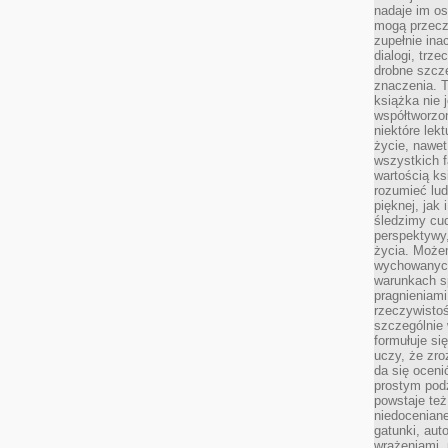
nadaje im os
mogą przeczy
zupełnie ina
dialogi, trze
drobne szcze
znaczenia. 
książka nie 
współtworzo
niektóre lek
życie, nawet 
wszystkich 
wartością ks
rozumieć lud
pięknej, jak 
śledzimy cud
perspektywy,
życia. Może
wychowanych
warunkach sp
pragnieniami
rzeczywistoś
szczególnie 
formułuje si
uczy, że zr
da się oceni
prostym podz
powstaje te
niedoceniane
gatunki, aut
wrażeniami, 