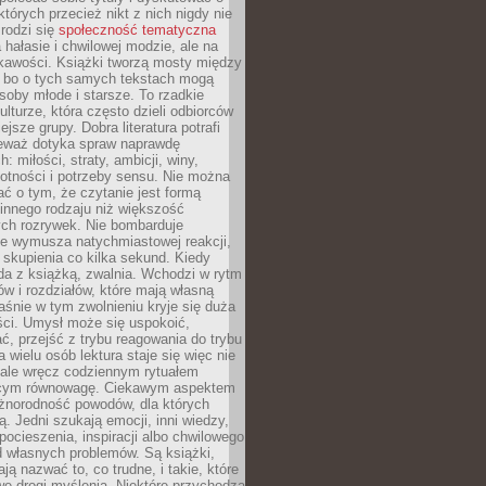
których przecież nikt z nich nigdy nie
 rodzi się
społeczność tematyczna
a hałasie i chwilowej modzie, ale na
ekawości. Książki tworzą mosty między
, bo o tych samych tekstach mogą
oby młode i starsze. To rzadkie
ulturze, która często dzieli odbiorców
jsze grupy. Dobra literatura potrafi
ieważ dotyka spraw naprawdę
: miłości, straty, ambicji, winy,
otności i potrzeby sensu. Nie można
ć o tym, że czytanie jest formą
innego rodzaju niż większość
ch rozrywek. Nie bombarduje
ie wymusza natychmiastowej reakcji,
 skupienia co kilka sekund. Kiedy
da z książką, zwalnia. Wchodzi w rytm
ów i rozdziałów, które mają własną
łaśnie w tym zwolnieniu kryje się duża
ści. Umysł może się uspokoić,
, przejść z trybu reagowania do trybu
a wielu osób lektura staje się więc nie
 ale wręcz codziennym rytuałem
ącym równowagę. Ciekawym aspektem
óżnorodność powodów, dla których
ją. Jedni szukają emocji, inni wiedzy,
 pocieszenia, inspiracji albo chwilowego
d własnych problemów. Są książki,
ją nazwać to, co trudne, i takie, które
we drogi myślenia. Niektóre przychodzą