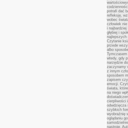
wartościowy
codzienności
potrafi dać 
refleksję, w
wobec świat
człowiek nie
i najbardzie
głębiej i spo
najlepszych 
Czytanie ksi
przede wszy
albo sposob
Tymczasem p
wtedy, gdy p
narzędzie do
zaczynamy w
z innym czł
sposobem my
zapisem czyj
emocji. Czyt
świata, któr
na niego wpł
doświadczen
cierpliwości 
odwdzięcza 
szybkich for
wyobraźnię w
oglądaniu g
samodzielnie
nastroje. Au