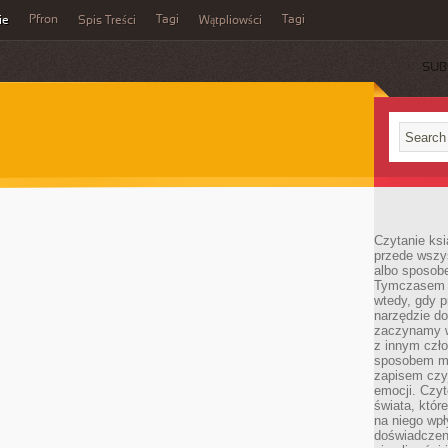
Pfron
Tagi
Tagi
ie
Spis Treści
Wątpliowści
SUB
Czytanie ksi
przede wszy
albo sposob
Tymczasem p
wtedy, gdy p
narzędzie do
zaczynamy w
z innym czł
sposobem my
zapisem czyj
emocji. Czyt
świata, któr
na niego wpł
doświadczen