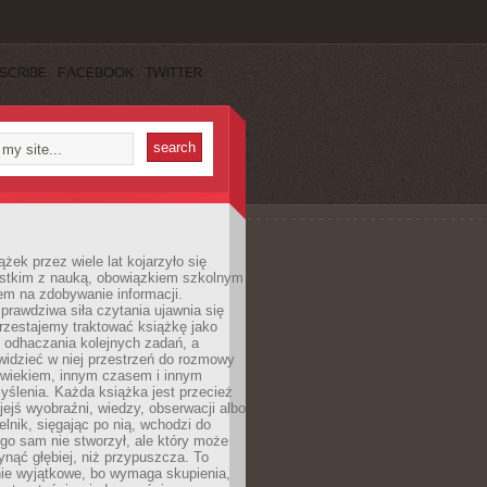
SCRIBE
FACEBOOK
TWITTER
ążek przez wiele lat kojarzyło się
stkim z nauką, obowiązkiem szkolnym
em na zdobywanie informacji.
rawdziwa siła czytania ujawnia się
rzestajemy traktować książkę jako
 odhaczania kolejnych zadań, a
idzieć w niej przestrzeń do rozmowy
owiekiem, innym czasem i innym
ślenia. Każda książka jest przecież
ejś wyobraźni, wiedzy, obserwacji albo
elnik, sięgając po nią, wchodzi do
ego sam nie stworzył, ale który może
ynąć głębiej, niż przypuszcza. To
ie wyjątkowe, bo wymaga skupienia,