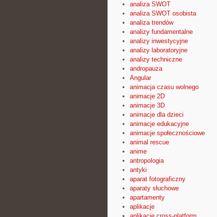
analiza SWOT
analiza SWOT osobista
analiza trendów
analizy fundamentalne
analizy inwestycyjne
analizy laboratoryjne
analizy techniczne
andropauza
Angular
animacja czasu wolnego
animacje 2D
animacje 3D
animacje dla dzieci
animacje edukacyjne
animacje społecznościowe
animal rescue
anime
antropologia
antyki
aparat fotograficzny
aparaty słuchowe
apartamenty
aplikacje
aplikacje cross-platform