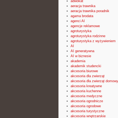
adwokat
aeracja trawnika
aeracja trawnika poradnik
agama brodata
agenci AI
agencje reklamowe
agroturystyka
agroturystyka rodzinne
agroturystyka z wyżywieniem
AI
AI generatywna
AI w biznesie
akademia
akademik studencki
akcesoria biurowe
akcesoria dla zwierząt
akcesoria dla zwierząt domow
akcesoria kreatywne
akcesoria kuchenne
akcesoria medyczne
akcesoria ogrodnicze
akcesoria ogrodowe
akcesoria turystyczne
akcesoria wnętrzarskie