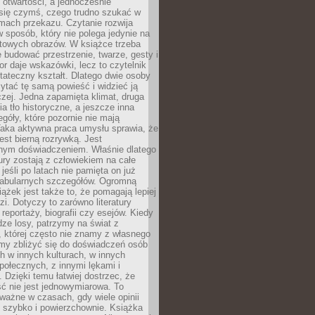
i otwartości, a jednocześnie
się czymś, czego trudno szukać w
mach przekazu. Czytanie rozwija
 sposób, który nie polega jedynie na
otowych obrazów. W książce trzeba
 budować przestrzenie, twarze, gesty i
tor daje wskazówki, lecz to czytelnik
tateczny kształt. Dlatego dwie osoby
tać tę samą powieść i widzieć ją
czej. Jedna zapamięta klimat, druga
cia tło historyczne, a jeszcze inna
góły, które pozornie nie mają
Taka aktywna praca umysłu sprawia, że
jest bierną rozrywką. Jest
nym doświadczeniem. Właśnie dlatego
tury zostają z człowiekiem na całe
jeśli po latach nie pamięta on już
fabularnych szczegółów. Ogromną
iążek jest także to, że pomagają lepiej
zi. Dotyczy to zarówno literatury
i reportaży, biografii czy esejów. Kiedy
ze losy, patrzymy na świat z
 której często nie znamy z własnego
my zbliżyć się do doświadczeń osób
 w innych kulturach, w innych
ołecznych, z innymi lękami i
. Dzięki temu łatwiej dostrzec, że
ć nie jest jednowymiarowa. To
ważne w czasach, gdy wiele opinii
ę szybko i powierzchownie. Książka