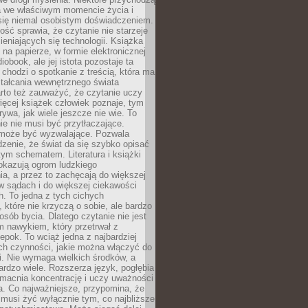
a we właściwym momencie życia i
 się niemal osobistym doświadczeniem.
ość sprawia, że czytanie nie starzeje
eniających się technologii. Książka
 na papierze, w formie elektronicznej
iobook, ale jej istota pozostaje ta
chodzi o spotkanie z treścią, która ma
tałcania wewnętrznego świata
rto też zauważyć, że czytanie uczy
ięcej książek człowiek poznaje, tym
rywa, jak wiele jeszcze nie wie. To
e nie musi być przytłaczające.
 może być wyzwalające. Pozwala
dzenie, że świat da się szybko opisać
ym schematem. Literatura i książki
pokazują ogrom ludzkiego
a, a przez to zachęcają do większej
w sądach i do większej ciekawości
. To jedna z tych cichych
, które nie krzyczą o sobie, ale bardzo
osób bycia. Dlatego czytanie nie jest
 nawykiem, który przetrwał z
epok. To wciąż jedna z najbardziej
ch czynności, jakie można włączyć do
. Nie wymaga wielkich środków, a
bardzo wiele. Rozszerza język, pogłębia
zmacnia koncentrację i uczy uważności
a. Co najważniejsze, przypomina, że
 musi żyć wyłącznie tym, co najbliższe