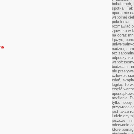
bohaterach, 
spotkał. Tak
oparta nie n
wspólnej ci
pokoleniami
rozmawiać os
zjawisko w k
na coraz mnie
łączyć, pon
uniwersalnych
sna
nadziei, sam
też zapomina
odpoczynku 
współczesny
bodźcami, n
nie przerywa
człowiek sia
zdań, akapit
logikę. To w
część warto
uporządkować
myślenia. Dl
tylko hobby,
przywracaj
jest także r
ludzie czyta
jeszcze inni
oderwania o
które pomaga
otwierają no