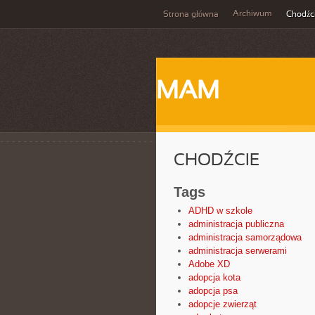
Archiwum
Strona główna
Chodźc
MAM
CHODŹCIE
Tags
ADHD w szkole
administracja publiczna
administracja samorządowa
administracja serwerami
Adobe XD
adopcja kota
adopcja psa
adopcje zwierząt