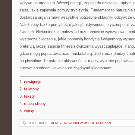
wpływa na organizm. Więcej energii, zapału do działania i optymiz
zalet, jakie zapewnia zdrowy tryb życia. Fundament to naturalnie
dostarcza organizmowi wszystkie potrzebne składniki odżywcze o
Należałoby także pomyśleć o jakiejś aktywności fizycznej oraz z
ćwiczeń. Niekoniecznie należy od razu uprawiać wyczynowo sport
wystarczą ćwiczenia, jakie poprawią kondycję i wspomogą wymod
preferują raczej zajęcia fitness i ćwiczenia wyszczuplające. Panow
gdzie mogą popracować nad muskulaturą. Jedni oraz drudzy chęt
na pływalnie. Te ostatnie aktywności z reguły wybitnie poprawiają
sprzymierzeńcami w walce ze zbędnymi kilogramami.
1.
nawigacja
2.
felietony
3.
teksty
4.
mapa strony
5.
wpisy
CATEGORIES:
TRENDY I NOWOŚCI W MODZIE PLUS SIZE