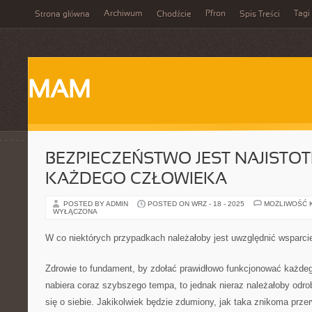
Archiwum
Pfron
Tagi
Strona główna
Chodźcie
Spis Treści
MAM
BEZPIECZEŃSTWO JEST NAJISTOT
KAŻDEGO CZŁOWIEKA
POSTED BY ADMIN
POSTED ON WRZ - 18 - 2025
MOŻLIWOŚĆ 
WYŁĄCZONA
W co niektórych przypadkach należałoby jest uwzględnić wsparci
Zdrowie to fundament, by zdołać prawidłowo funkcjonować każdeg
nabiera coraz szybszego tempa, to jednak nieraz należałoby odro
się o siebie. Jakikolwiek będzie zdumiony, jak taka znikoma prz