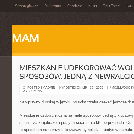
Archiwum
Pfron
Tagi
Strona główna
Chodźcie
Spis Treści
MAM
MIESZKANIE UDEKOROWAĆ WO
SPOSOBÓW. JEDNĄ Z NEWRALGI
POSTED BY ADMIN
POSTED ON LIP - 29 - 2025
MOŻLIWOŚĆ 
WYŁĄCZONA
Na wprawny dubbing w języku polskim trzeba czekać jeszcze dłu
Mieszkanie ozdobić można na wiele sposobów. Jedną z kluczowy
ścian – za krajobrazem pustych ścian mało kto bo przepada. Od
to sposobem są obrazy http://www.sny.net.pl/ – kiedyś w rachubę