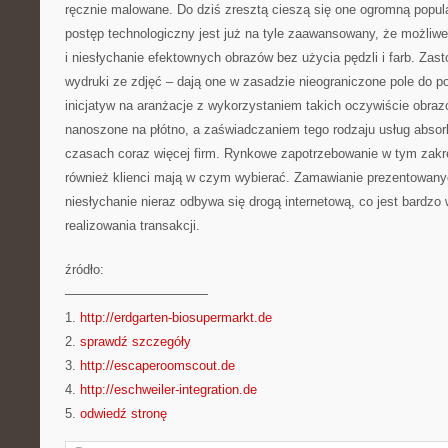
ręcznie malowane. Do dziś zresztą cieszą się one ogromną popula
postęp technologiczny jest już na tyle zaawansowany, że możliw
i niesłychanie efektownych obrazów bez użycia pędzli i farb. Zast
wydruki ze zdjęć – dają one w zasadzie nieograniczone pole do 
inicjatyw na aranżacje z wykorzystaniem takich oczywiście obrazó
nanoszone na płótno, a zaświadczaniem tego rodzaju usług absorb
czasach coraz więcej firm. Rynkowe zapotrzebowanie w tym zakre
również klienci mają w czym wybierać. Zamawianie prezentowany
niesłychanie nieraz odbywa się drogą internetową, co jest bardz
realizowania transakcji.
źródło:
———————————
1.
http://erdgarten-biosupermarkt.de
2.
sprawdź szczegóły
3.
http://escaperoomscout.de
4.
http://eschweiler-integration.de
5.
odwiedź stronę