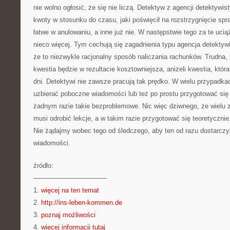
nie wolno ogłosić, że się nie liczą. Detektyw z agencji detektywi
kwoty w stosunku do czasu, jaki poświęcił na rozstrzygnięcie spr
łatwe w anulowaniu, a inne już nie. W następstwie tego za te ucią
nieco więcej. Tym cechują się zagadnienia typu agencja detekty
że to niezwykle racjonalny sposób naliczania rachunków. Trudna,
kwestia będzie w rezultacie kosztowniejsza, aniżeli kwestia, która
dni. Detektywi nie zawsze pracują tak prędko. W wielu przypadk
uzbierać poboczne wiadomości lub też po prostu przygotować się d
żadnym razie takie bezproblemowe. Nic więc dziwnego, że wielu z
musi odrobić lekcje, a w takim razie przygotować się teoretycznie
Nie żądajmy wobec tego od śledczego, aby ten od razu dostarczy
wiadomości.
źródło:
———————————
1.
więcej na ten temat
2.
http://ins-leben-kommen.de
3.
poznaj możliwości
4.
więcej informacji tutaj