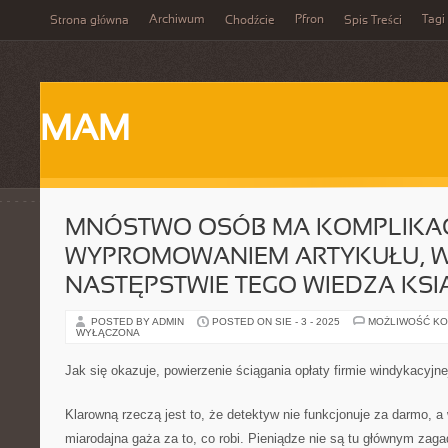
Archiwum
Pfron
Tagi
Strona główna
Chodźcie
Spis Treści
MAM
MNÓSTWO OSÓB MA KOMPLIKAC
WYPROMOWANIEM ARTYKUŁU, 
NASTĘPSTWIE TEGO WIEDZA KS
POSTED BY ADMIN
POSTED ON SIE - 3 - 2025
MOŻLIWOŚĆ K
WYŁĄCZONA
Jak się okazuje, powierzenie ściągania opłaty firmie windykacyjn
Klarowną rzeczą jest to, że detektyw nie funkcjonuje za darmo, 
miarodajna gaża za to, co robi. Pieniądze nie są tu głównym zag