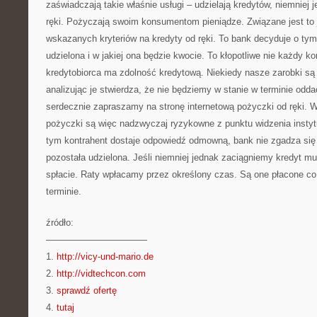
zaświadczają takie właśnie usługi – udzielają kredytów, niemniej j
ręki. Pożyczają swoim konsumentom pieniądze. Związane jest to
wskazanych kryteriów na kredyty od ręki. To bank decyduje o ty
udzielona i w jakiej ona będzie kwocie. To kłopotliwe nie każdy k
kredytobiorca ma zdolność kredytową. Niekiedy nasze zarobki są
analizując je stwierdza, że nie będziemy w stanie w terminie od
serdecznie zapraszamy na stronę internetową pożyczki od ręki.
pożyczki są więc nadzwyczaj ryzykowne z punktu widzenia instyt
tym kontrahent dostaje odpowiedź odmowną, bank nie zgadza się
pozostała udzielona. Jeśli niemniej jednak zaciągniemy kredyt m
spłacie. Raty wpłacamy przez określony czas. Są one płacone c
terminie.
źródło:
———————————
1.
http://vicy-und-mario.de
2.
http://vidtechcon.com
3.
sprawdź ofertę
4.
tutaj