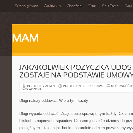
Archiwum
Pfron
Tagi
Strona główna
Chodźcie
Spis Treści
MAM
JAKAKOLWIEK POŻYCZKA UDOS
ZOSTAJE NA PODSTAWIE UMOW
POSTED BY ADMIN
POSTED ON SIE - 27 - 2025
MOŻLIWOŚĆ 
WYŁĄCZONA
Długi należy oddawać. Wie o tym każdy
Długi wypada oddawać. Zdaje sobie sprawę o tym każdy. Czasam
bliskich, znajomych, sąsiadów. Czasem jednakże idziemy do przer
pieniężnych – takich jak banki i naturalnie od nich pożyczamy 