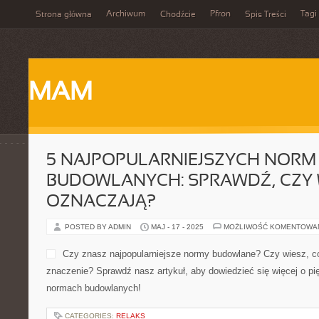
Archiwum
Pfron
Tagi
Strona główna
Chodźcie
Spis Treści
MAM
5 NAJPOPULARNIEJSZYCH NORM
BUDOWLANYCH: SPRAWDŹ, CZY 
OZNACZAJĄ?
POSTED BY ADMIN
MAJ - 17 - 2025
MOŻLIWOŚĆ KOMENTOWA
Czy znasz najpopularniejsze normy budowlane? Czy wiesz, co
znaczenie? Sprawdź nasz artykuł, aby dowiedzieć się więcej o pi
normach budowlanych!
CATEGORIES:
RELAKS