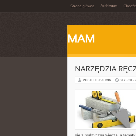
Archiwum
Strona główna
Chodźc
MAM
NARZĘDZIA RĘCZ
POSTED BY ADMIN
STY - 28 -
się z praktyczną wiedzą, a tematy 