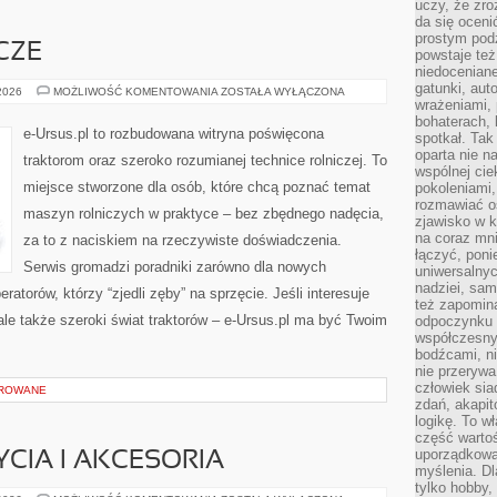
uczy, że zr
da się oceni
prostym podz
CZE
powstaje te
niedoceniane
gatunki, aut
MASZYNY
 2026
MOŻLIWOŚĆ KOMENTOWANIA
ZOSTAŁA WYŁĄCZONA
ROLNICZE
wrażeniami, 
bohaterach, 
e-Ursus.pl to rozbudowana witryna poświęcona
spotkał. Tak
oparta nie n
traktorom oraz szeroko rozumianej technice rolniczej. To
wspólnej ci
miejsce stworzone dla osób, które chcą poznać temat
pokoleniami
rozmawiać os
maszyn rolniczych w praktyce – bez zbędnego nadęcia,
zjawisko w k
na coraz mnie
za to z naciskiem na rzeczywiste doświadczenia.
łączyć, pon
Serwis gromadzi poradniki zarówno dla nowych
uniwersalnych
nadziei, sam
atorów, którzy “zjedli zęby” na sprzęcie. Jeśli interesuje
też zapomina
ale także szeroki świat traktorów – e-Ursus.pl ma być Twoim
odpoczynku 
współczesny
bodźcami, n
nie przerywa
człowiek sia
OROWANE
zdań, akapit
logikę. To w
część warto
uporządkować
CIA I AKCESORIA
myślenia. Dl
tylko hobby,