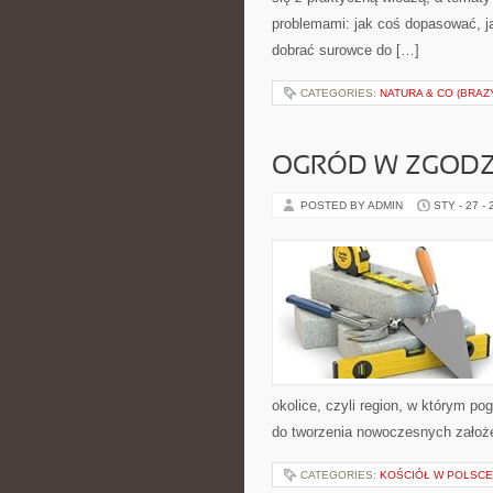
problemami: jak coś dopasować, j
dobrać surowce do […]
CATEGORIES:
NATURA & CO (BRAZ
OGRÓD W ZGODZI
POSTED BY ADMIN
STY - 27 -
okolice, czyli region, w którym p
do tworzenia nowoczesnych założ
CATEGORIES:
KOŚCIÓŁ W POLSCE 