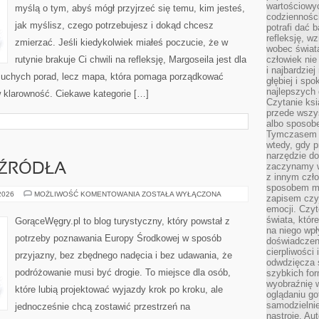
wartościowy
myślą o tym, abyś mógł przyjrzeć się temu, kim jesteś,
codzienności
jak myślisz, czego potrzebujesz i dokąd chcesz
potrafi dać 
refleksję, w
zmierzać. Jeśli kiedykolwiek miałeś poczucie, że w
wobec świat
rutynie brakuje Ci chwili na refleksję, Margoseila jest dla
człowiek nie
i najbardzie
k suchych porad, lecz mapa, która pomaga porządkować
głębiej i spo
najlepszych 
 klarowność. Ciekawe kategorie […]
Czytanie ksi
przede wszy
albo sposob
Tymczasem p
wtedy, gdy p
narzędzie do
zaczynamy w
 ŹRÓDŁA
z innym czł
sposobem my
SPA
 2026
MOŻLIWOŚĆ KOMENTOWANIA
ZOSTAŁA WYŁĄCZONA
zapisem czyj
I
emocji. Czyt
TERMALNE
ŹRÓDŁA
świata, któr
GorąceWęgry.pl to blog turystyczny, który powstał z
na niego wpł
potrzeby poznawania Europy Środkowej w sposób
doświadczen
cierpliwości 
przyjazny, bez zbędnego nadęcia i bez udawania, że
odwdzięcza 
podróżowanie musi być drogie. To miejsce dla osób,
szybkich for
wyobraźnię w
które lubią projektować wyjazdy krok po kroku, ale
oglądaniu g
samodzielnie
jednocześnie chcą zostawić przestrzeń na
nastroje. Au