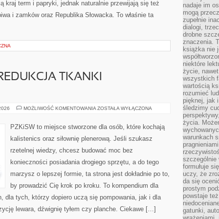
kraj term i papryki, jednak naturalnie przewijają się też
nadaje im os
mogą przeczy
 piwa i zamków oraz Republika Słowacka. To właśnie ta
zupełnie ina
dialogi, trze
drobne szcze
znaczenia. 
CZNA
książka nie 
współtworzo
niektóre lek
życie, nawet 
REDUKCJA TKANKI
wszystkich 
wartością ks
rozumieć lud
pięknej, jak 
śledzimy cud
ODCHUDZANIE
 2026
MOŻLIWOŚĆ KOMENTOWANIA
ZOSTAŁA WYŁĄCZONA
I
perspektywy,
REDUKCJA
życia. Może
TKANKI
PZKiSW to miejsce stworzone dla osób, które kochają
wychowanych
TŁUSZCZOWEJ
warunkach sp
kalistenics oraz siłownię plenerową. Jeśli szukasz
pragnieniami
rzetelnej wiedzy, chcesz budować moc bez
rzeczywistoś
szczególnie 
konieczności posiadania drogiego sprzętu, a do tego
formułuje si
marzysz o lepszej formie, ta strona jest dokładnie po to,
uczy, że zr
da się oceni
by prowadzić Cię krok po kroku. To kompendium dla
prostym podz
powstaje te
dla tych, którzy dopiero uczą się pompowania, jak i dla
niedoceniane
zycję lewara, dźwignię tyłem czy planche. Ciekawe […]
gatunki, aut
wrażeniami, 