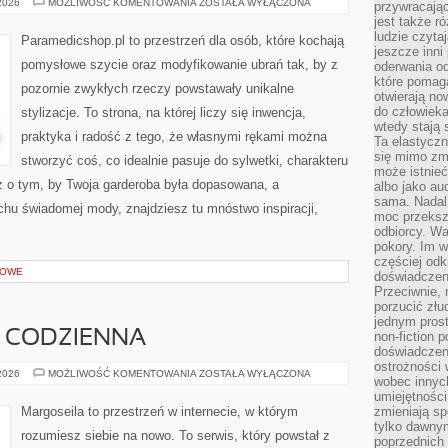
MASZYNY
 2026
MOŻLIWOŚĆ KOMENTOWANIA
ZOSTAŁA WYŁĄCZONA
przywracaj
DO
jest także r
SZYCIA
I
ludzie czyta
Paramedicshop.pl to przestrzeń dla osób, które kochają
AKCESORIA
jeszcze inni
pomysłowe szycie oraz modyfikowanie ubrań tak, by z
oderwania o
które pomaga
pozornie zwykłych rzeczy powstawały unikalne
otwierają no
do człowiek
stylizacje. To strona, na której liczy się inwencja,
wtedy stają
praktyka i radość z tego, że własnymi rękami można
Ta elastyczn
się mimo zmi
stworzyć coś, co idealnie pasuje do sylwetki, charakteru
może istnieć
z o tym, by Twoja garderoba była dopasowana, a
albo jako aud
sama. Nadal 
chu świadomej mody, znajdziesz tu mnóstwo inspiracji,
moc przeksz
odbiorcy. Wa
pokory. Im w
częściej odk
ROWE
doświadczeni
Przeciwnie,
porzucić złu
jednym prost
A CODZIENNA
non-fiction 
doświadczeni
ostrożności 
RYTUAŁY
 2026
MOŻLIWOŚĆ KOMENTOWANIA
ZOSTAŁA WYŁĄCZONA
wobec innych
I
MAGIA
umiejętności
CODZIENNA
Margoseila to przestrzeń w internecie, w którym
zmieniają sp
tylko dawnym
rozumiesz siebie na nowo. To serwis, który powstał z
poprzednich 