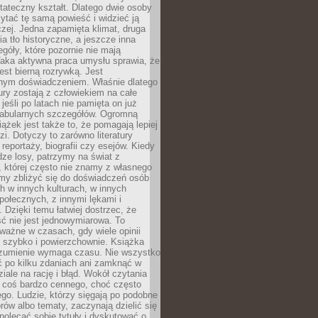
tateczny kształt. Dlatego dwie osoby
tać tę samą powieść i widzieć ją
czej. Jedna zapamięta klimat, druga
cia tło historyczne, a jeszcze inna
góły, które pozornie nie mają
Taka aktywna praca umysłu sprawia, że
jest bierną rozrywką. Jest
nym doświadczeniem. Właśnie dlatego
tury zostają z człowiekiem na całe
jeśli po latach nie pamięta on już
fabularnych szczegółów. Ogromną
iążek jest także to, że pomagają lepiej
zi. Dotyczy to zarówno literatury
i reportaży, biografii czy esejów. Kiedy
ze losy, patrzymy na świat z
 której często nie znamy z własnego
my zbliżyć się do doświadczeń osób
 w innych kulturach, w innych
ołecznych, z innymi lękami i
. Dzięki temu łatwiej dostrzec, że
ć nie jest jednowymiarowa. To
ważne w czasach, gdy wiele opinii
ę szybko i powierzchownie. Książka
ozumienie wymaga czasu. Nie wszystko
ć po kilku zdaniach ani zamknąć w
iale na rację i błąd. Wokół czytania
ż coś bardzo cennego, choć często
go. Ludzie, którzy sięgają po podobne
orów albo tematy, zaczynają dzielić się
polecać sobie tytuły i dyskutować o