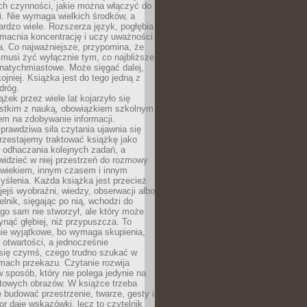
ch czynności, jakie można włączyć do
. Nie wymaga wielkich środków, a
bardzo wiele. Rozszerza język, pogłębia
zmacnia koncentrację i uczy uważności
a. Co najważniejsze, przypomina, że
 musi żyć wyłącznie tym, co najbliższe
j natychmiastowe. Może sięgać dalej,
kojniej. Książka jest do tego jedną z
dróg.
ążek przez wiele lat kojarzyło się
stkim z nauką, obowiązkiem szkolnym
em na zdobywanie informacji.
rawdziwa siła czytania ujawnia się
rzestajemy traktować książkę jako
 odhaczania kolejnych zadań, a
idzieć w niej przestrzeń do rozmowy
owiekiem, innym czasem i innym
ślenia. Każda książka jest przecież
ejś wyobraźni, wiedzy, obserwacji albo
elnik, sięgając po nią, wchodzi do
ego sam nie stworzył, ale który może
ynąć głębiej, niż przypuszcza. To
ie wyjątkowe, bo wymaga skupienia,
i otwartości, a jednocześnie
się czymś, czego trudno szukać w
mach przekazu. Czytanie rozwija
 sposób, który nie polega jedynie na
otowych obrazów. W książce trzeba
 budować przestrzenie, twarze, gesty i
tor daje wskazówki, lecz to czytelnik