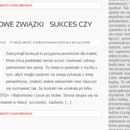
bohaterach, 
DOMOŚĆ KONSUMENCKA
spotkał. Tak
oparta nie n
wspólnej ci
pokoleniami
WE ZWIĄZKI – SUKCES CZY
rozmawiać os
zjawisko w k
na coraz mnie
łączyć, pon
DŁUGODYSTANSOWE
uniwersalnych
 2026
MOŻLIWOŚĆ KOMENTOWANIA
ZOSTAŁA WYŁĄCZONA
ZWIĄZKI
nadziei, sam
–
też zapomina
SUKCES
ZatrzymajFaceta.pl to przyjazna przestrzeń dla kobiet,
CZY
odpoczynku 
WYZWANIE?
współczesny
które chcą poukładać temat uczuć i budować zdrowy
bodźcami, n
partnerstwo bez presji. To miejsce powstało z myślą o
nie przerywa
człowiek sia
tym, abyś mogła spojrzeć na swoją sytuację z innej
zdań, akapit
perspektywy, znaleźć realne wskazówki oraz nauczyć
logikę. To w
część warto
się rozmawiać tak, by kontakt nie uciekała po kilku
uporządkować
myślenia. Dl
TQ+ i Małżeństwo i życie po ślubie. Strona skupia się na
tylko hobby,
owanie w relacji: szczerość, zaufanie, […]
przywracaj
jest także r
ludzie czyta
DOMOŚĆ KONSUMENCKA
jeszcze inni
oderwania o
które pomaga
otwierają no