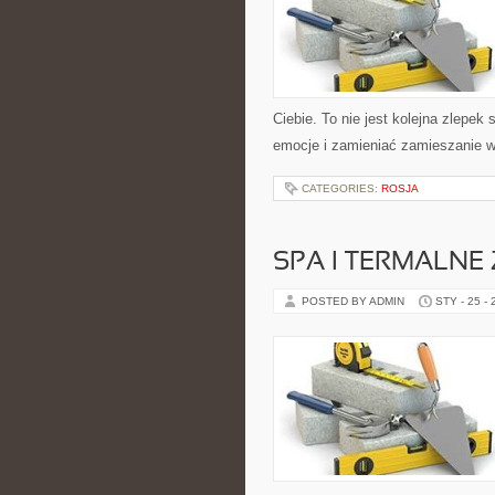
Ciebie. To nie jest kolejna zlepe
emocje i zamieniać zamieszanie w
CATEGORIES:
ROSJA
SPA I TERMALNE
POSTED BY ADMIN
STY - 25 -