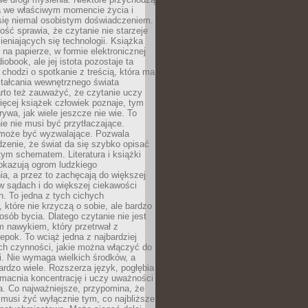
a we właściwym momencie życia i
 się niemal osobistym doświadczeniem.
ość sprawia, że czytanie nie starzeje
eniających się technologii. Książka
 na papierze, w formie elektronicznej
iobook, ale jej istota pozostaje ta
chodzi o spotkanie z treścią, która ma
tałcania wewnętrznego świata
rto też zauważyć, że czytanie uczy
ięcej książek człowiek poznaje, tym
rywa, jak wiele jeszcze nie wie. To
e nie musi być przytłaczające.
 może być wyzwalające. Pozwala
dzenie, że świat da się szybko opisać
ym schematem. Literatura i książki
pokazują ogrom ludzkiego
a, a przez to zachęcają do większej
w sądach i do większej ciekawości
. To jedna z tych cichych
, które nie krzyczą o sobie, ale bardzo
osób bycia. Dlatego czytanie nie jest
 nawykiem, który przetrwał z
epok. To wciąż jedna z najbardziej
ch czynności, jakie można włączyć do
. Nie wymaga wielkich środków, a
bardzo wiele. Rozszerza język, pogłębia
zmacnia koncentrację i uczy uważności
a. Co najważniejsze, przypomina, że
 musi żyć wyłącznie tym, co najbliższe