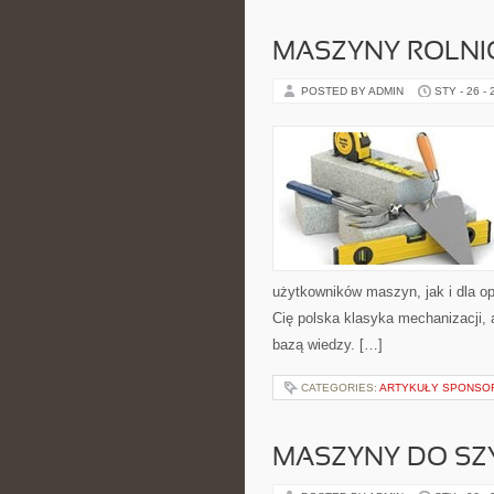
MASZYNY ROLNI
POSTED BY ADMIN
STY - 26 -
użytkowników maszyn, jak i dla oper
Cię polska klasyka mechanizacji, 
bazą wiedzy. […]
CATEGORIES:
ARTYKUŁY SPONS
MASZYNY DO SZY