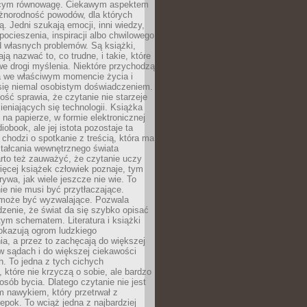
ącym równowagę. Ciekawym aspektem
óżnorodność powodów, dla których
ją. Jedni szukają emocji, inni wiedzy,
 pocieszenia, inspiracji albo chwilowego
d własnych problemów. Są książki,
ją nazwać to, co trudne, i takie, które
we drogi myślenia. Niektóre przychodzą
a we właściwym momencie życia i
 się niemal osobistym doświadczeniem.
ość sprawia, że czytanie nie starzeje
eniających się technologii. Książka
 na papierze, w formie elektronicznej
iobook, ale jej istota pozostaje ta
chodzi o spotkanie z treścią, która ma
tałcania wewnętrznego świata
rto też zauważyć, że czytanie uczy
ięcej książek człowiek poznaje, tym
rywa, jak wiele jeszcze nie wie. To
e nie musi być przytłaczające.
 może być wyzwalające. Pozwala
dzenie, że świat da się szybko opisać
ym schematem. Literatura i książki
pokazują ogrom ludzkiego
a, a przez to zachęcają do większej
w sądach i do większej ciekawości
. To jedna z tych cichych
, które nie krzyczą o sobie, ale bardzo
osób bycia. Dlatego czytanie nie jest
 nawykiem, który przetrwał z
epok. To wciąż jedna z najbardziej