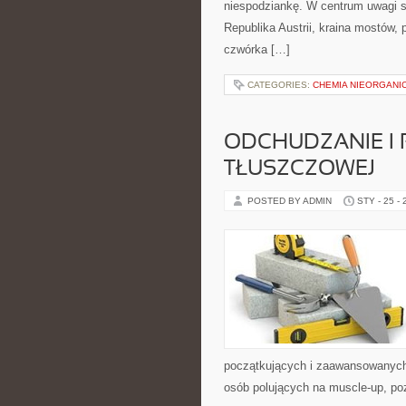
niespodziankę. W centrum uwagi są 
Republika Austrii, kraina mostów,
czwórka […]
CATEGORIES:
CHEMIA NIEORGANI
ODCHUDZANIE I 
TŁUSZCZOWEJ
POSTED BY ADMIN
STY - 25 -
początkujących i zaawansowanych, 
osób polujących na muscle-up, po