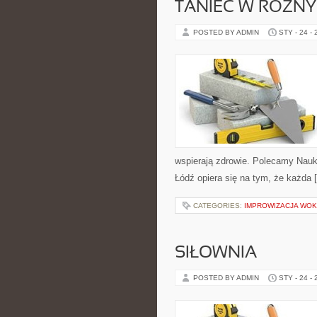
TANIEC W RÓŻNY
POSTED BY ADMIN
STY - 24 -
wspierają zdrowie. Polecamy Nauk
Łódź opiera się na tym, że każda 
CATEGORIES:
IMPROWIZACJA WOK
SIŁOWNIA
POSTED BY ADMIN
STY - 24 -