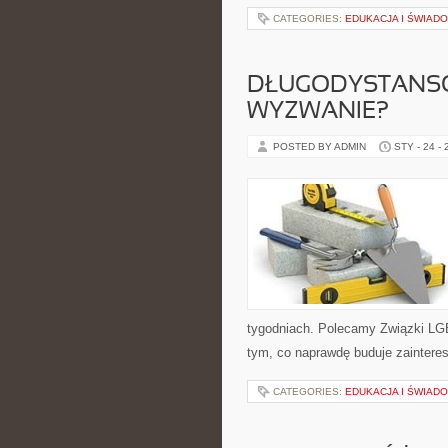
CATEGORIES:
EDUKACJA I ŚWIA
DŁUGODYSTANSO
WYZWANIE?
POSTED BY ADMIN
STY - 24 -
tygodniach. Polecamy Związki LGB
tym, co naprawdę buduje zainteres
CATEGORIES:
EDUKACJA I ŚWIA