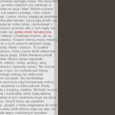
ozumienie wymaga czasu. Nie wszystko
ć po kilku zdaniach ani zamknąć w
iale na rację i błąd. Wokół czytania
ż coś bardzo cennego, choć często
go. Ludzie, którzy sięgają po podobne
orów albo tematy, zaczynają dzielić się
polecać sobie tytuły i dyskutować o
których przecież nikt z nich nigdy nie
 rodzi się
społeczność tematyczna
a hałasie i chwilowej modzie, ale na
ekawości. Książki tworzą mosty między
, bo o tych samych tekstach mogą
oby młode i starsze. To rzadkie
ulturze, która często dzieli odbiorców
jsze grupy. Dobra literatura potrafi
ieważ dotyka spraw naprawdę
: miłości, straty, ambicji, winy,
otności i potrzeby sensu. Nie można
ć o tym, że czytanie jest formą
innego rodzaju niż większość
ch rozrywek. Nie bombarduje
ie wymusza natychmiastowej reakcji,
 skupienia co kilka sekund. Kiedy
da z książką, zwalnia. Wchodzi w rytm
ów i rozdziałów, które mają własną
łaśnie w tym zwolnieniu kryje się duża
ści. Umysł może się uspokoić,
, przejść z trybu reagowania do trybu
a wielu osób lektura staje się więc nie
 ale wręcz codziennym rytuałem