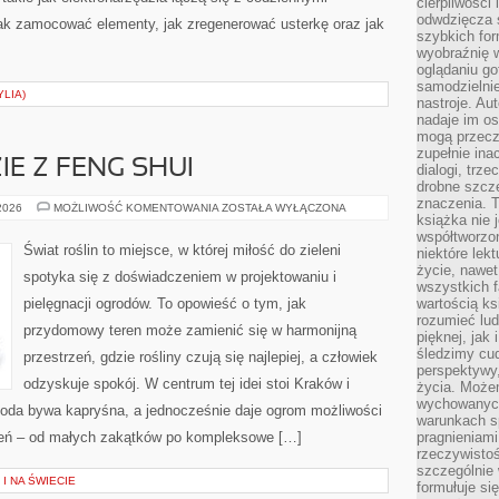
cierpliwości 
odwdzięcza 
ak zamocować elementy, jak zregenerować usterkę oraz jak
szybkich for
wyobraźnię w
oglądaniu g
samodzielnie
YLIA)
nastroje. Au
nadaje im os
mogą przeczy
zupełnie ina
E Z FENG SHUI
dialogi, trze
drobne szcze
znaczenia. 
OGRÓD
 2026
MOŻLIWOŚĆ KOMENTOWANIA
ZOSTAŁA WYŁĄCZONA
książka nie 
W
ZGODZIE
współtworzo
Z
Świat roślin to miejsce, w której miłość do zieleni
niektóre lek
FENG
SHUI
życie, nawet 
spotyka się z doświadczeniem w projektowaniu i
wszystkich 
pielęgnacji ogrodów. To opowieść o tym, jak
wartością ks
rozumieć lud
przydomowy teren może zamienić się w harmonijną
pięknej, jak 
śledzimy cud
przestrzeń, gdzie rośliny czują się najlepiej, a człowiek
perspektywy,
odzyskuje spokój. W centrum tej idei stoi Kraków i
życia. Może
wychowanych
ogoda bywa kapryśna, a jednocześnie daje ogrom możliwości
warunkach sp
eń – od małych zakątków po kompleksowe […]
pragnieniami
rzeczywistoś
szczególnie 
I NA ŚWIECIE
formułuje si