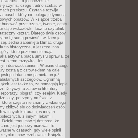
i otwartości, a jednocześnie
się czymś, czego trudno szukać w
mach przekazu. Czytanie rozwija
 sposób, który nie polega jedynie na
otowych obrazów. W książce trzeba
 budować przestrzenie, twarze, gesty i
tor daje wskazówki, lecz to czytelnik
tateczny kształt. Dlatego dwie osoby
tać tę samą powieść i widzieć ją
czej. Jedna zapamięta klimat, druga
cia tło historyczne, a jeszcze inna
góły, które pozornie nie mają
Taka aktywna praca umysłu sprawia, że
jest bierną rozrywką. Jest
nym doświadczeniem. Właśnie dlatego
tury zostają z człowiekiem na całe
jeśli po latach nie pamięta on już
fabularnych szczegółów. Ogromną
iążek jest także to, że pomagają lepiej
zi. Dotyczy to zarówno literatury
i reportaży, biografii czy esejów. Kiedy
ze losy, patrzymy na świat z
 której często nie znamy z własnego
my zbliżyć się do doświadczeń osób
 w innych kulturach, w innych
ołecznych, z innymi lękami i
. Dzięki temu łatwiej dostrzec, że
ć nie jest jednowymiarowa. To
ważne w czasach, gdy wiele opinii
ę szybko i powierzchownie. Książka