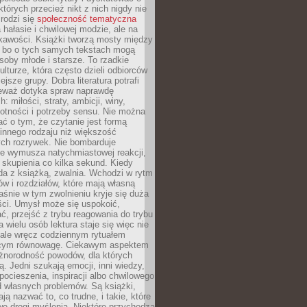
których przecież nikt z nich nigdy nie
 rodzi się
społeczność tematyczna
a hałasie i chwilowej modzie, ale na
ekawości. Książki tworzą mosty między
, bo o tych samych tekstach mogą
oby młode i starsze. To rzadkie
ulturze, która często dzieli odbiorców
jsze grupy. Dobra literatura potrafi
ieważ dotyka spraw naprawdę
: miłości, straty, ambicji, winy,
otności i potrzeby sensu. Nie można
ć o tym, że czytanie jest formą
innego rodzaju niż większość
ch rozrywek. Nie bombarduje
ie wymusza natychmiastowej reakcji,
 skupienia co kilka sekund. Kiedy
da z książką, zwalnia. Wchodzi w rytm
ów i rozdziałów, które mają własną
łaśnie w tym zwolnieniu kryje się duża
ści. Umysł może się uspokoić,
, przejść z trybu reagowania do trybu
a wielu osób lektura staje się więc nie
 ale wręcz codziennym rytuałem
ącym równowagę. Ciekawym aspektem
óżnorodność powodów, dla których
ją. Jedni szukają emocji, inni wiedzy,
 pocieszenia, inspiracji albo chwilowego
d własnych problemów. Są książki,
ją nazwać to, co trudne, i takie, które
we drogi myślenia. Niektóre przychodzą