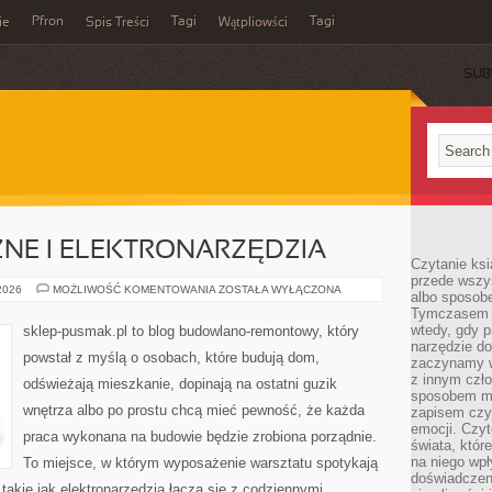
Pfron
Tagi
Tagi
ie
Spis Treści
Wątpliowści
SUB
NE I ELEKTRONARZĘDZIA
Czytanie ksi
przede wszy
NARZĘDZIA
 2026
MOŻLIWOŚĆ KOMENTOWANIA
ZOSTAŁA WYŁĄCZONA
albo sposob
RĘCZNE
Tymczasem p
I
ELEKTRONARZĘDZIA
wtedy, gdy p
sklep-pusmak.pl to blog budowlano-remontowy, który
narzędzie do
powstał z myślą o osobach, które budują dom,
zaczynamy w
z innym czł
odświeżają mieszkanie, dopinają na ostatni guzik
sposobem my
wnętrza albo po prostu chcą mieć pewność, że każda
zapisem czyj
emocji. Czyt
praca wykonana na budowie będzie zrobiona porządnie.
świata, któr
na niego wpł
To miejsce, w którym wyposażenie warsztatu spotykają
doświadczen
takie jak elektronarzędzia łączą się z codziennymi