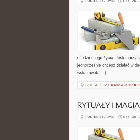
POSTED BY ADMIN
STY - 26 -
i codziennego życia. Jeśli marzys
jednocześnie chcesz działać w du
wskazówek […]
CATEGORIES:
TRENINGI OUTDOO
RYTUAŁY I MAGI
POSTED BY ADMIN
STY - 25 -