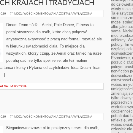
CH KRAJACH I TRADYCJACH
do człowiek
wtedy stają
Ta elastyczn
TANIEC
 2026
MOŻLIWOŚĆ KOMENTOWANIA
ZOSTAŁA WYŁĄCZONA
W
się mimo zmi
RÓŻNYCH
może istnieć
KRAJACH
Dream Team Łódź – Aerial, Pole Dance, Fitness to
albo jako aud
I
TRADYCJACH
sama. Nadal 
portal stworzona dla osób, które chcą połączyć
moc przeksz
artystyczną aktywność z pracą nad formą i rozwijać się
odbiorcy. Wa
pokory. Im w
w kierunku świadomości ciała. To miejsce dla
częściej odk
wszystkich, którzy czują, że Aerial oraz taniec na rurze
doświadczeni
Przeciwnie,
potrafią dać nie tylko spełnienie, ale też realnie
porzucić złu
jednym prost
a tańca i kursy i Pytania od czytelników. Idea Dream Team
non-fiction 
[…]
doświadczeni
ostrożności 
wobec innych
ALNA I MUZYCZNA
umiejętności
zmieniają sp
tylko dawnym
poprzednich 
wartościowy
codzienności
potrafi dać 
SIŁOWNIA
 2026
MOŻLIWOŚĆ KOMENTOWANIA
ZOSTAŁA WYŁĄCZONA
refleksję, w
wobec świat
Bieganiewwarszawie.pl to praktyczny serwis dla osób,
człowiek nie