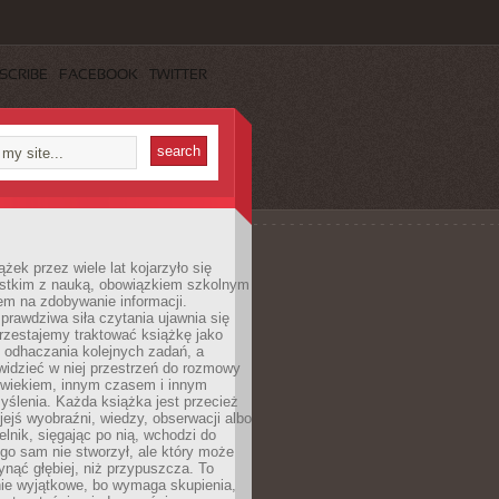
SCRIBE
FACEBOOK
TWITTER
ążek przez wiele lat kojarzyło się
stkim z nauką, obowiązkiem szkolnym
em na zdobywanie informacji.
rawdziwa siła czytania ujawnia się
rzestajemy traktować książkę jako
 odhaczania kolejnych zadań, a
idzieć w niej przestrzeń do rozmowy
owiekiem, innym czasem i innym
ślenia. Każda książka jest przecież
ejś wyobraźni, wiedzy, obserwacji albo
elnik, sięgając po nią, wchodzi do
ego sam nie stworzył, ale który może
ynąć głębiej, niż przypuszcza. To
ie wyjątkowe, bo wymaga skupienia,