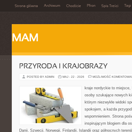
Archiwum
Pfron
Tagi
Strona główna
Chodźcie
Spis Treści
MAM
PRZYRODA I KRAJOBRAZY
POSTED BY ADMIN
MAJ - 22 - 2026
MOŻLIWOŚĆ KOMENTOWA
kraje nordyckie to miejsce
osoby szukające nowych ki
którym niezwykłe widoki sp
spokojem, a każda przygod
wspomnieniem. Strona pośw
inspirującym blogiem dla o
Danii, Szwecji, Norwegii, Finlandii, Islandii oraz północnych teren