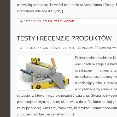
niezwykłą atmosferę. Nowości na stronie to Architektura i Design
internetowe miejsce dla tych, […]
CATEGORIES:
SZLAKI I TRASY WODNE
TESTY I RECENZJE PRODUKTÓW
POSTED BY ADMIN
MAJ - 21 - 2026
MOŻLIWOŚĆ KOMENTOWA
Profesjonalne dorabianie kl
wielu osób okazuje się bar
oczekiwanym momencie. Zg
mieszkania, uszkodzony k
niedziałający pilot, zużyt
albo potrzeba wykonania z
sytuacje, w których liczy się pewność działania. Strona poświęco
prezentuje praktyczną ofertę skierowaną do osób, które szukają
zajmującego się kluczami, zamkami, kluczykami samochodowymi
z codziennym bezpieczeństwem. […]