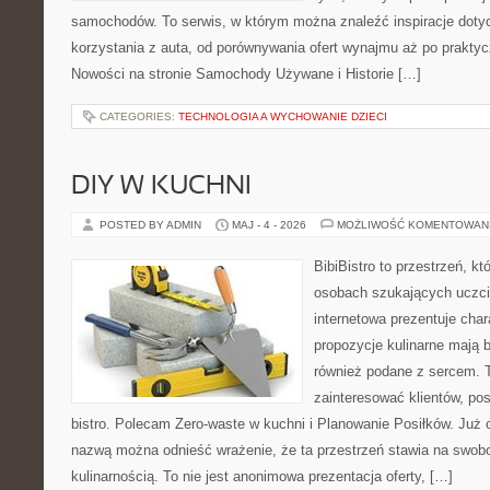
samochodów. To serwis, w którym można znaleźć inspiracje dot
korzystania z auta, od porównywania ofert wynajmu aż po prakty
Nowości na stronie Samochody Używane i Historie […]
CATEGORIES:
TECHNOLOGIA A WYCHOWANIE DZIECI
DIY W KUCHNI
POSTED BY ADMIN
MAJ - 4 - 2026
MOŻLIWOŚĆ KOMENTOWAN
BibiBistro to przestrzeń, k
osobach szukających uczci
internetowa prezentuje char
propozycje kulinarne mają b
również podane z sercem. T
zainteresować klientów, p
bistro. Polecam Zero-waste w kuchni i Planowanie Posiłków. Już 
nazwą można odnieść wrażenie, że ta przestrzeń stawia na swob
kulinarnością. To nie jest anonimowa prezentacja oferty, […]