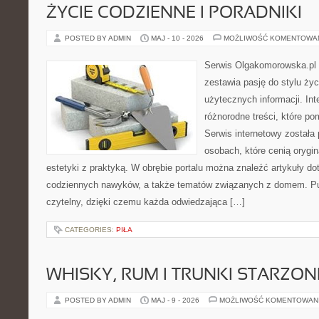
ŻYCIE CODZIENNE I PORADNIKI
POSTED BY ADMIN
MAJ - 10 - 2026
MOŻLIWOŚĆ KOMENTOWA
Serwis Olgakomorowska.pl t
zestawia pasję do stylu życi
użytecznych informacji. Int
różnorodne treści, które po
Serwis internetowy została
osobach, które cenią orygin
estetyki z praktyką. W obrębie portalu można znaleźć artykuły d
codziennych nawyków, a także tematów związanych z domem. Pu
czytelny, dzięki czemu każda odwiedzająca […]
CATEGORIES:
PIŁA
WHISKY, RUM I TRUNKI STARZON
POSTED BY ADMIN
MAJ - 9 - 2026
MOŻLIWOŚĆ KOMENTOWAN