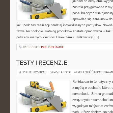
jakości do ceny oraz wygod
została przygotowana z my
poszukujących funkcjonalny
sprawdzą się zarówno w d
jak i podczas realizacji bardziej indywidualnych pomysłów. Nowośc
Nowe Technologie. Katalog produktów została opracowana w taki
potrzeby różnych klientów. Dzięki temu użytkownicy […]
CATEGORIES:
INNE PUBLIKACJE
TESTY I RECENZJE
POSTED BY ADMIN
MAJ - 4 - 2026
MOŻLIWOŚĆ KOMENTOWAN
Rentdabcar to tematyczny s
z myślą o osobach, które 
samochodu. Strona gromad
związanych z samochodami
wygodnym miejscem zarówno
tych, którzy dopiero poznaj