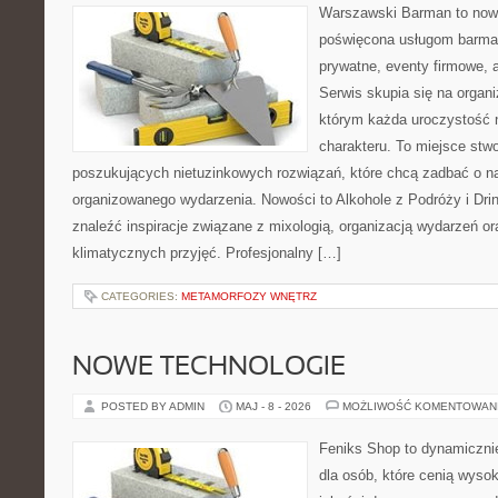
Warszawski Barman to nowo
poświęcona usługom barma
prywatne, eventy firmowe, a
Serwis skupia się na organi
którym każda uroczystość 
charakteru. To miejsce stw
poszukujących nietuzinkowych rozwiązań, które chcą zadbać o 
organizowanego wydarzenia. Nowości to Alkohole z Podróży i Drin
znaleźć inspiracje związane z mixologią, organizacją wydarzeń o
klimatycznych przyjęć. Profesjonalny […]
CATEGORIES:
METAMORFOZY WNĘTRZ
NOWE TECHNOLOGIE
POSTED BY ADMIN
MAJ - 8 - 2026
MOŻLIWOŚĆ KOMENTOWAN
Feniks Shop to dynamicznie
dla osób, które cenią wyso