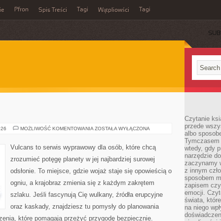
Pfron
Tagi
Tagi
ie
Spis Treści
Wątpliowści
SUB
Czytanie ksi
przede wszy
JEZIORA
026
MOŻLIWOŚĆ KOMENTOWANIA
ZOSTAŁA WYŁĄCZONA
albo sposob
Tymczasem p
Vulcans to serwis wyprawowy dla osób, które chcą
wtedy, gdy p
narzędzie do
zrozumieć potęgę planety w jej najbardziej surowej
zaczynamy w
z innym czł
odsłonie. To miejsce, gdzie wojaż staje się opowieścią o
sposobem my
ogniu, a krajobraz zmienia się z każdym zakrętem
zapisem czyj
emocji. Czyt
szlaku. Jeśli fascynują Cię wulkany, źródła erupcyjne
świata, któr
oraz kaskady, znajdziesz tu pomysły do planowania
na niego wpł
doświadczen
zenia, które pomagają przeżyć przygodę bezpiecznie.