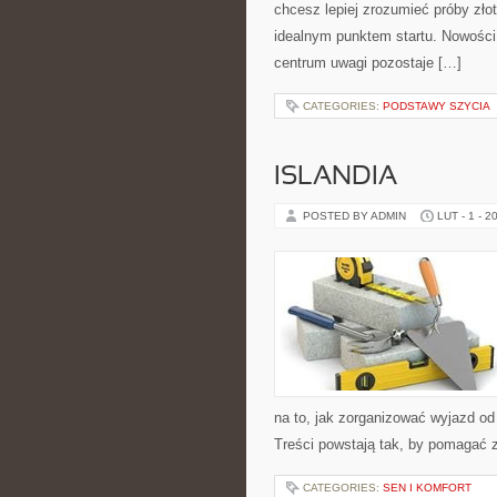
chcesz lepiej zrozumieć próby złot
idealnym punktem startu. Nowości n
centrum uwagi pozostaje […]
CATEGORIES:
PODSTAWY SZYCIA
ISLANDIA
POSTED BY ADMIN
LUT - 1 - 2
na to, jak zorganizować wyjazd o
Treści powstają tak, by pomagać 
CATEGORIES:
SEN I KOMFORT