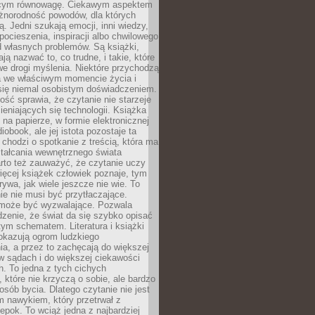
ącym równowagę. Ciekawym aspektem
óżnorodność powodów, dla których
ją. Jedni szukają emocji, inni wiedzy,
 pocieszenia, inspiracji albo chwilowego
d własnych problemów. Są książki,
ją nazwać to, co trudne, i takie, które
we drogi myślenia. Niektóre przychodzą
a we właściwym momencie życia i
 się niemal osobistym doświadczeniem.
ość sprawia, że czytanie nie starzeje
eniających się technologii. Książka
 na papierze, w formie elektronicznej
iobook, ale jej istota pozostaje ta
chodzi o spotkanie z treścią, która ma
tałcania wewnętrznego świata
rto też zauważyć, że czytanie uczy
ięcej książek człowiek poznaje, tym
rywa, jak wiele jeszcze nie wie. To
e nie musi być przytłaczające.
 może być wyzwalające. Pozwala
dzenie, że świat da się szybko opisać
ym schematem. Literatura i książki
pokazują ogrom ludzkiego
a, a przez to zachęcają do większej
w sądach i do większej ciekawości
. To jedna z tych cichych
, które nie krzyczą o sobie, ale bardzo
osób bycia. Dlatego czytanie nie jest
 nawykiem, który przetrwał z
epok. To wciąż jedna z najbardziej