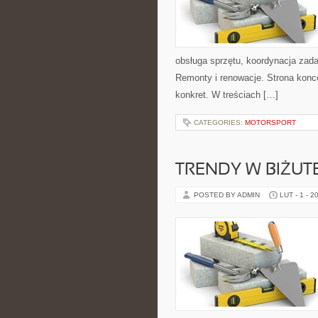
obsługa sprzętu, koordynacja zada
Remonty i renowacje. Strona konce
konkret. W treściach […]
CATEGORIES:
MOTORSPORT
TRENDY W BIŻUTE
POSTED BY ADMIN
LUT - 1 - 2