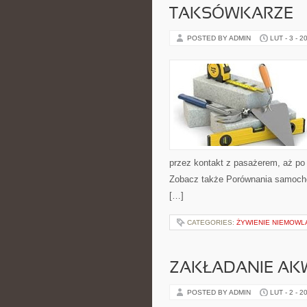
TAKSÓWKARZE
POSTED BY ADMIN
LUT - 3 - 2
przez kontakt z pasażerem, aż po
Zobacz także Porównania samochod
[…]
CATEGORIES:
ŻYWIENIE NIEMOWLĄ
ZAKŁADANIE AK
POSTED BY ADMIN
LUT - 2 - 2