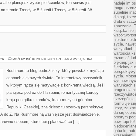
a albo planujesz wybór pierścionków, ten serwis jest
nadaje im os
mogą przeczy
a stronie Trendy w Biżuterii i Trendy w Biżuterii. W
zupełnie ina
dialogi, trze
drobne szcze
znaczenia. 
książka nie 
współtworzo
niektóre lek
życie, nawet 
wszystkich 
wartością ks
rozumieć lud
ISLANDIA
026
MOŻLIWOŚĆ KOMENTOWANIA
ZOSTAŁA WYŁĄCZONA
pięknej, jak 
śledzimy cud
Rushmore to blog podróżniczy, który powstał z myślą o
perspektywy,
życia. Może
osobach ciekawych świata. To internetowy przewodnik,
wychowanych
w którym łączą się motywacje z konkretną wiedzą. Jeśli
warunkach sp
pragnieniami
planujesz podróż do Hiszpanii, romantycznej Europy,
rzeczywistoś
szczególnie 
kraju porządku i zamków, kraju muzyki i gór albo
formułuje si
Republiki Czeskiej, znajdziesz tu szeroką perspektywę
uczy, że zr
da się oceni
d A do Z. Na Rushmore najważniejsze jest doświadczenie.
prostym podz
zarówno osobom, które lubią planować co […]
powstaje te
niedoceniane
gatunki, aut
wrażeniami, 