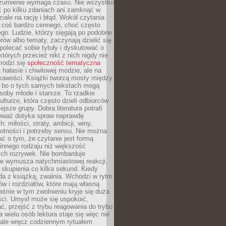
ozumienie wymaga czasu. Nie wszystko
ć po kilku zdaniach ani zamknąć w
iale na rację i błąd. Wokół czytania
ż coś bardzo cennego, choć często
go. Ludzie, którzy sięgają po podobne
orów albo tematy, zaczynają dzielić się
polecać sobie tytuły i dyskutować o
których przecież nikt z nich nigdy nie
 rodzi się
społeczność tematyczna
a hałasie i chwilowej modzie, ale na
ekawości. Książki tworzą mosty między
, bo o tych samych tekstach mogą
oby młode i starsze. To rzadkie
ulturze, która często dzieli odbiorców
jsze grupy. Dobra literatura potrafi
ieważ dotyka spraw naprawdę
: miłości, straty, ambicji, winy,
otności i potrzeby sensu. Nie można
ć o tym, że czytanie jest formą
innego rodzaju niż większość
ch rozrywek. Nie bombarduje
ie wymusza natychmiastowej reakcji,
 skupienia co kilka sekund. Kiedy
da z książką, zwalnia. Wchodzi w rytm
ów i rozdziałów, które mają własną
łaśnie w tym zwolnieniu kryje się duża
ści. Umysł może się uspokoić,
, przejść z trybu reagowania do trybu
a wielu osób lektura staje się więc nie
 ale wręcz codziennym rytuałem