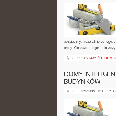
bezpieczny, niezależnie od tego, 
próby. Ciekawe kategorie dla wszy
CATEGORIES:
NOWOŚCI I PREMIE
DOMY INTELIGEN
BUDYNKÓW
POSTED BY ADMIN
LUT - 2 - 2