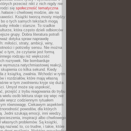
których przecież nikt z nich nigdy nie
 rodzi się
społeczność tematyczna
a hałasie i chwilowej modzie, ale na
ekawości. Książki tworzą mosty między
, bo o tych samych tekstach mogą
oby młode i starsze. To rzadkie
ulturze, która często dzieli odbiorców
jsze grupy. Dobra literatura potrafi
ieważ dotyka spraw naprawdę
: miłości, straty, ambicji, winy,
otności i potrzeby sensu. Nie można
ć o tym, że czytanie jest formą
innego rodzaju niż większość
ch rozrywek. Nie bombarduje
ie wymusza natychmiastowej reakcji,
 skupienia co kilka sekund. Kiedy
da z książką, zwalnia. Wchodzi w rytm
ów i rozdziałów, które mają własną
łaśnie w tym zwolnieniu kryje się duża
ści. Umysł może się uspokoić,
, przejść z trybu reagowania do trybu
a wielu osób lektura staje się więc nie
 ale wręcz codziennym rytuałem
ącym równowagę. Ciekawym aspektem
óżnorodność powodów, dla których
ją. Jedni szukają emocji, inni wiedzy,
 pocieszenia, inspiracji albo chwilowego
d własnych problemów. Są książki,
ją nazwać to, co trudne, i takie, które
we drogi myślenia. Niektóre przychodzą