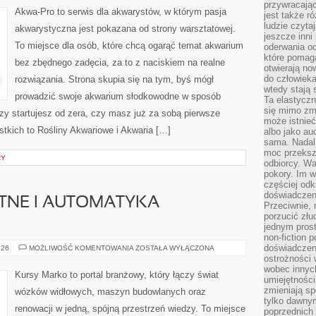
przywracaj
Akwa-Pro to serwis dla akwarystów, w którym pasja
jest także r
ludzie czyta
akwarystyczna jest pokazana od strony warsztatowej.
jeszcze inni
To miejsce dla osób, które chcą ogarąć temat akwarium
oderwania o
które pomaga
bez zbędnego zadęcia, za to z naciskiem na realne
otwierają no
do człowiek
rozwiązania. Strona skupia się na tym, byś mógł
wtedy stają
prowadzić swoje akwarium słodkowodne w sposób
Ta elastyczn
się mimo zmi
czy startujesz od zera, czy masz już za sobą pierwsze
może istnieć
stkich to Rośliny Akwariowe i Akwaria […]
albo jako aud
sama. Nadal 
moc przeksz
RY
odbiorcy. Wa
pokory. Im w
częściej odk
doświadczeni
TNE I AUTOMATYKA
Przeciwnie,
porzucić złu
jednym prost
non-fiction 
doświadczeni
DOMY
026
MOŻLIWOŚĆ KOMENTOWANIA
ZOSTAŁA WYŁĄCZONA
INTELIGENTNE
ostrożności 
I
wobec innych
AUTOMATYKA
Kursy Marko to portal branżowy, który łączy świat
BUDYNKÓW
umiejętności
zmieniają sp
wózków widłowych, maszyn budowlanych oraz
tylko dawnym
renowacji w jedną, spójną przestrzeń wiedzy. To miejsce
poprzednich 