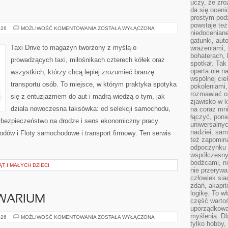
uczy, że zr
da się oceni
prostym podz
powstaje te
TAKSÓWKARZE
026
MOŻLIWOŚĆ KOMENTOWANIA
ZOSTAŁA WYŁĄCZONA
niedoceniane
gatunki, aut
Taxi Drive to magazyn tworzony z myślą o
wrażeniami, 
bohaterach, 
prowadzących taxi, miłośnikach czterech kółek oraz
spotkał. Tak
oparta nie n
wszystkich, którzy chcą lepiej zrozumieć branżę
wspólnej ci
transportu osób. To miejsce, w którym praktyka spotyka
pokoleniami
rozmawiać os
się z entuzjazmem do aut i mądrą wiedzą o tym, jak
zjawisko w k
działa nowoczesna taksówka: od selekcji samochodu,
na coraz mnie
łączyć, pon
 bezpieczeństwo na drodze i sens ekonomiczny pracy.
uniwersalnych
nadziei, sam
ów i Floty samochodowe i transport firmowy. Ten serwis
też zapomina
odpoczynku 
współczesny
bodźcami, n
T I MAŁYCH DZIECI
nie przerywa
człowiek sia
zdań, akapit
logikę. To w
WARIUM
część warto
uporządkować
myślenia. Dl
ZAKŁADANIE
026
MOŻLIWOŚĆ KOMENTOWANIA
ZOSTAŁA WYŁĄCZONA
AKWARIUM
tylko hobby,