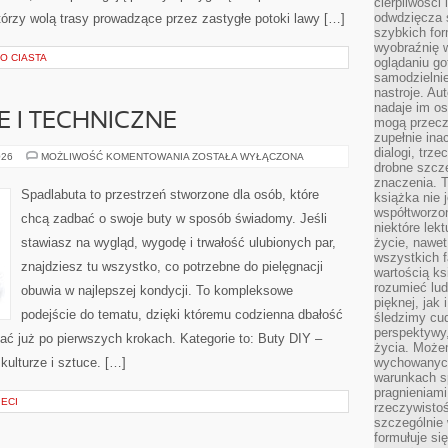
cierpliwości 
odwdzięcza 
tórzy wolą trasy prowadzące przez zastygłe potoki lawy […]
szybkich for
wyobraźnię w
O CIASTA
oglądaniu g
samodzielnie
nastroje. Au
nadaje im os
 I TECHNICZNE
mogą przeczy
zupełnie ina
dialogi, trze
OBUWIE
026
MOŻLIWOŚĆ KOMENTOWANIA
ZOSTAŁA WYŁĄCZONA
drobne szcze
ROBOCZE
I
znaczenia. 
TECHNICZNE
Spadlabuta to przestrzeń stworzone dla osób, które
książka nie 
współtworzo
chcą zadbać o swoje buty w sposób świadomy. Jeśli
niektóre lek
stawiasz na wygląd, wygodę i trwałość ulubionych par,
życie, nawet 
wszystkich 
znajdziesz tu wszystko, co potrzebne do pielęgnacji
wartością ks
rozumieć lud
obuwia w najlepszej kondycji. To kompleksowe
pięknej, jak 
podejście do tematu, dzięki któremu codzienna dbałość
śledzimy cud
perspektywy,
idać już po pierwszych krokach. Kategorie to: Buty DIY –
życia. Może
 kulturze i sztuce. […]
wychowanych
warunkach sp
pragnieniami
ECI
rzeczywistoś
szczególnie 
formułuje si