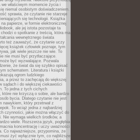
a we właściwym momencie życia i
 się niemal osobistym doświadczeniem.
ość sprawia, że czytanie nie starzeje
eniających się technologii. Książka
 na papierze, w formie elektronicznej
iobook, ale jej istota pozostaje ta
chodzi o spotkanie z treścią, która ma
tałcania wewnętrznego świata
rto też zauważyć, że czytanie uczy
ięcej książek człowiek poznaje, tym
rywa, jak wiele jeszcze nie wie. To
e nie musi być przytłaczające.
 może być wyzwalające. Pozwala
dzenie, że świat da się szybko opisać
ym schematem. Literatura i książki
pokazują ogrom ludzkiego
a, a przez to zachęcają do większej
w sądach i do większej ciekawości
. To jedna z tych cichych
, które nie krzyczą o sobie, ale bardzo
osób bycia. Dlatego czytanie nie jest
 nawykiem, który przetrwał z
epok. To wciąż jedna z najbardziej
ch czynności, jakie można włączyć do
. Nie wymaga wielkich środków, a
bardzo wiele. Rozszerza język, pogłębia
zmacnia koncentrację i uczy uważności
a. Co najważniejsze, przypomina, że
 musi żyć wyłącznie tym, co najbliższe