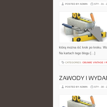
POSTED BY ADMIN
STY - 31 -
którą można iść krok po kroku. Wa
Na kartach tego blogu […]
CATEGORIES:
OBUWIE VINTAGE I 
ZAWODY I WYDAR
POSTED BY ADMIN
STY - 30 -