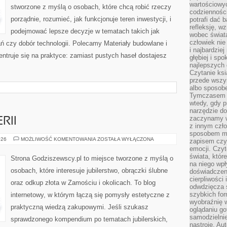
wartościowy
stworzone z myślą o osobach, które chcą robić rzeczy
codzienności
porządnie, rozumieć, jak funkcjonuje teren inwestycji, i
potrafi dać 
refleksję, w
podejmować lepsze decyzje w tematach takich jak
wobec świat
człowiek nie
ń czy dobór technologii. Polecamy Materiały budowlane i
i najbardzie
ntruje się na praktyce: zamiast pustych haseł dostajesz
głębiej i spo
najlepszych 
Czytanie ksi
przede wszy
albo sposob
Tymczasem p
wtedy, gdy p
narzędzie do
zaczynamy w
RII
z innym czł
sposobem my
TRENDY
026
MOŻLIWOŚĆ KOMENTOWANIA
ZOSTAŁA WYŁĄCZONA
zapisem czyj
W
emocji. Czyt
BIŻUTERII
świata, któr
Strona Godziszewscy.pl to miejsce tworzone z myślą o
na niego wpł
osobach, które interesuje jubilerstwo, obrączki ślubne
doświadczen
cierpliwości 
oraz odkup złota w Zamościu i okolicach. To blog
odwdzięcza 
szybkich for
internetowy, w którym łączą się pomysły estetyczne z
wyobraźnię w
praktyczną wiedzą zakupowymi. Jeśli szukasz
oglądaniu g
samodzielnie
sprawdzonego kompendium po tematach jubilerskich,
nastroje. Au