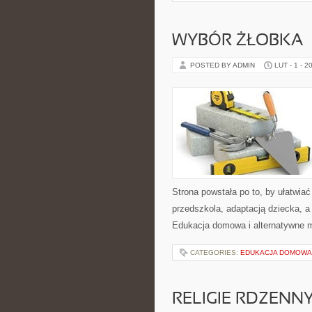
WYBÓR ŻŁOBKA
POSTED BY ADMIN
LUT - 1 - 2
Strona powstała po to, by ułatwi
przedszkola, adaptacją dziecka, 
Edukacja domowa i alternatywne m
CATEGORIES:
EDUKACJA DOMOWA 
RELIGIE RDZEN