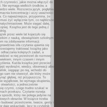
ch czynności, jakie można włączyć do
. Nie wymaga wielkich środków, a
bardzo wiele. Rozszerza język, pogłębia
zmacnia koncentrację i uczy uważności
a. Co najważniejsze, przypomina, że
 musi żyć wyłącznie tym, co najbliższe
j natychmiastowe. Może sięgać dalej,
kojniej. Książka jest do tego jedną z
dróg.
ążek przez wiele lat kojarzyło się
stkim z nauką, obowiązkiem szkolnym
em na zdobywanie informacji.
rawdziwa siła czytania ujawnia się
rzestajemy traktować książkę jako
 odhaczania kolejnych zadań, a
idzieć w niej przestrzeń do rozmowy
owiekiem, innym czasem i innym
ślenia. Każda książka jest przecież
ejś wyobraźni, wiedzy, obserwacji albo
elnik, sięgając po nią, wchodzi do
ego sam nie stworzył, ale który może
ynąć głębiej, niż przypuszcza. To
ie wyjątkowe, bo wymaga skupienia,
i otwartości, a jednocześnie
się czymś, czego trudno szukać w
mach przekazu. Czytanie rozwija
 sposób, który nie polega jedynie na
otowych obrazów. W książce trzeba
 budować przestrzenie, twarze, gesty i
tor daje wskazówki, lecz to czytelnik