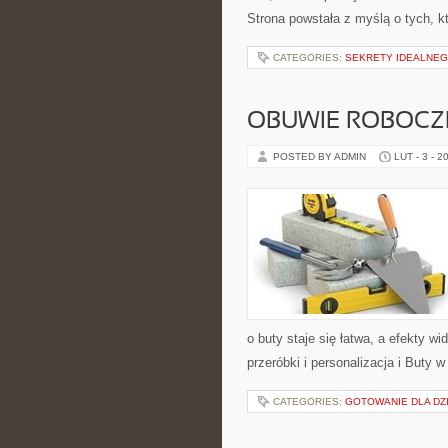
Strona powstała z myślą o tych, k
CATEGORIES:
SEKRETY IDEALNEG
OBUWIE ROBOCZE
POSTED BY ADMIN
LUT - 3 - 2
o buty staje się łatwa, a efekty w
przeróbki i personalizacja i Buty w
CATEGORIES:
GOTOWANIE DLA DZI