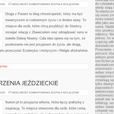
do człowiek
RELIGIE
 2026
MOŻLIWOŚĆ KOMENTOWANIA
ZOSTAŁA WYŁĄCZONA
RDZENNYCH
wtedy stają
LUDÓW
Ta elastyczn
Droga z Panem to blog chrześcijański, który ma być
się mimo zmi
może istnieć
towarzyszem w codziennym życiu i w drodze wiary. To
albo jako aud
miejsce dla osób, które chcą przybliżyć do Stwórcy,
sama. Nadal 
moc przeksz
rozwijać relację z Zbawicielem oraz odnajdywać sens w
odbiorcy. Wa
pokory. Im w
świetle Dobrej Nowiny. Cała idea opiera się na tym, że
częściej odk
przekonanie nie jest przypisem do życia, ale drogą,
doświadczeni
Przeciwnie,
rto przeczytać Ezoteryka i mistycyzm i Religie afrykańskie.
porzucić złu
jednym prost
non-fiction 
doświadczeni
RETRO
ostrożności 
wobec innych
umiejętności
zmieniają sp
ZENIA JEŹDZIECKIE
tylko dawnym
poprzednich 
wartościowy
ZAWODY
 2026
MOŻLIWOŚĆ KOMENTOWANIA
ZOSTAŁA WYŁĄCZONA
codzienności
I
WYDARZENIA
potrafi dać 
JEŹDZIECKIE
Ikarion.pl to przyjazna witryna, która łączy praktykę z
refleksję, w
wobec świat
inspiracją. To miejsce stworzone dla osób, które cenią
człowiek nie