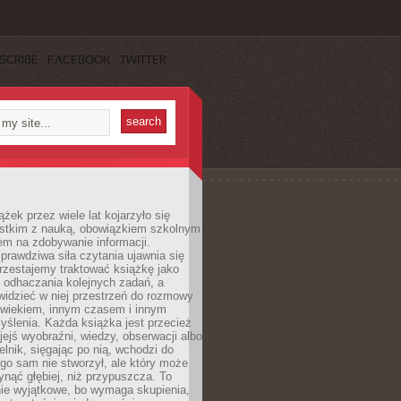
SCRIBE
FACEBOOK
TWITTER
ążek przez wiele lat kojarzyło się
stkim z nauką, obowiązkiem szkolnym
em na zdobywanie informacji.
rawdziwa siła czytania ujawnia się
rzestajemy traktować książkę jako
 odhaczania kolejnych zadań, a
idzieć w niej przestrzeń do rozmowy
owiekiem, innym czasem i innym
ślenia. Każda książka jest przecież
ejś wyobraźni, wiedzy, obserwacji albo
elnik, sięgając po nią, wchodzi do
ego sam nie stworzył, ale który może
ynąć głębiej, niż przypuszcza. To
ie wyjątkowe, bo wymaga skupienia,