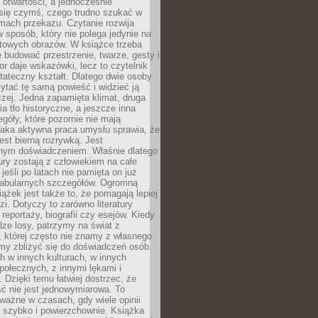
i otwartości, a jednocześnie
się czymś, czego trudno szukać w
mach przekazu. Czytanie rozwija
 sposób, który nie polega jedynie na
otowych obrazów. W książce trzeba
 budować przestrzenie, twarze, gesty i
tor daje wskazówki, lecz to czytelnik
tateczny kształt. Dlatego dwie osoby
tać tę samą powieść i widzieć ją
czej. Jedna zapamięta klimat, druga
cia tło historyczne, a jeszcze inna
góły, które pozornie nie mają
Taka aktywna praca umysłu sprawia, że
jest bierną rozrywką. Jest
nym doświadczeniem. Właśnie dlatego
tury zostają z człowiekiem na całe
jeśli po latach nie pamięta on już
fabularnych szczegółów. Ogromną
iążek jest także to, że pomagają lepiej
zi. Dotyczy to zarówno literatury
i reportaży, biografii czy esejów. Kiedy
ze losy, patrzymy na świat z
 której często nie znamy z własnego
my zbliżyć się do doświadczeń osób
 w innych kulturach, w innych
ołecznych, z innymi lękami i
. Dzięki temu łatwiej dostrzec, że
ć nie jest jednowymiarowa. To
ważne w czasach, gdy wiele opinii
ę szybko i powierzchownie. Książka