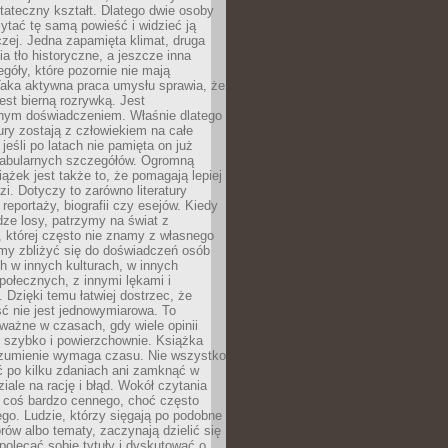
tateczny kształt. Dlatego dwie osoby
tać tę samą powieść i widzieć ją
czej. Jedna zapamięta klimat, druga
cia tło historyczne, a jeszcze inna
góły, które pozornie nie mają
Taka aktywna praca umysłu sprawia, że
jest bierną rozrywką. Jest
nym doświadczeniem. Właśnie dlatego
tury zostają z człowiekiem na całe
jeśli po latach nie pamięta on już
fabularnych szczegółów. Ogromną
iążek jest także to, że pomagają lepiej
zi. Dotyczy to zarówno literatury
i reportaży, biografii czy esejów. Kiedy
ze losy, patrzymy na świat z
 której często nie znamy z własnego
my zbliżyć się do doświadczeń osób
 w innych kulturach, w innych
ołecznych, z innymi lękami i
. Dzięki temu łatwiej dostrzec, że
ć nie jest jednowymiarowa. To
ważne w czasach, gdy wiele opinii
ę szybko i powierzchownie. Książka
ozumienie wymaga czasu. Nie wszystko
ć po kilku zdaniach ani zamknąć w
iale na rację i błąd. Wokół czytania
ż coś bardzo cennego, choć często
go. Ludzie, którzy sięgają po podobne
orów albo tematy, zaczynają dzielić się
polecać sobie tytuły i dyskutować o