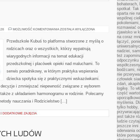
bohaterach, 
spotkał. Tak
oparta nie n
wspólnej ci
pokoleniami
rozmawiać os
WYBÓR
026
MOŻLIWOŚĆ KOMENTOWANIA
ZOSTAŁA WYŁĄCZONA
zjawisko w k
ŻŁOBKA
na coraz mnie
Przedszkole Kubuś to platforma stworzone z myślą o
łączyć, pon
uniwersalnych
rodzicach oraz o wszystkich, którzy wypatrują
nadziei, sam
też zapomina
wiarygodnych informacji na temat edukacji
odpoczynku 
przedszkolnej i placówek opieki nad maluchami. To
współczesny
bodźcami, n
serwis poradnikowy, w którym praktyka wspierania
nie przerywa
dziecka spotyka się z praktycznymi wskazówkami.
człowiek sia
zdań, akapit
ać decyzje i zmniejszać niepewność związane z wyborem
logikę. To w
część warto
a także z układaniem harmonogramu w rodzinie. Polecamy
uporządkować
etody nauczania i Rodzicielstwo […]
myślenia. Dl
tylko hobby,
przywracaj
I DODATKOWE ZAJĘCIA
jest także r
ludzie czyta
jeszcze inni
oderwania o
NYCH LUDÓW
które pomaga
otwierają no