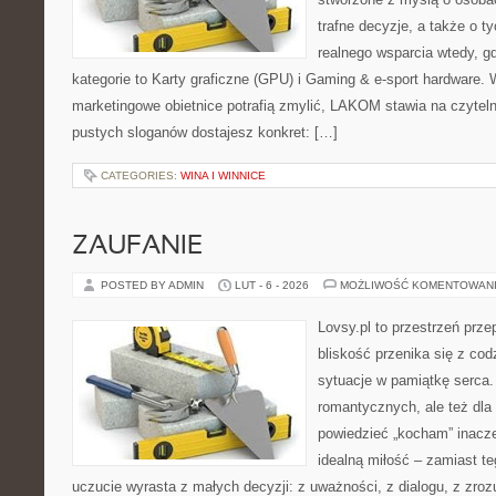
trafne decyzje, a także o ty
realnego wsparcia wtedy, g
kategorie to Karty graficzne (GPU) i Gaming & e-sport hardware.
marketingowe obietnice potrafią zmylić, LAKOM stawia na czyteln
pustych sloganów dostajesz konkret: […]
CATEGORIES:
WINA I WINNICE
ZAUFANIE
POSTED BY ADMIN
LUT - 6 - 2026
MOŻLIWOŚĆ KOMENTOWAN
Lovsy.pl to przestrzeń prze
bliskość przenika się z cod
sytuacje w pamiątkę serca. 
romantycznych, ale też dla
powiedzieć „kocham” inaczej
idealną miłość – zamiast t
uczucie wyrasta z małych decyzji: z uważności, z dialogu, z zroz