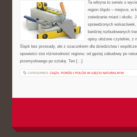
Ta witryna to serwis o wyc
region śląski – miejsce, w
zwiedzanie miast i okolic. J
sprawdzonych wskazówek, 
bardziej rozbudowanych tra
opisy ułożone czytelnie, z 
Śląsk bez przesady, ale z szacunkiem dla dziedzictwa i współcz
opowieści stoi różnorodność regionu: od gęstej zabudowy po natur
przemysłowego po sztukę. Ten […]
CATEGORIES:
CIĄŻA, PORÓD I POŁÓG W UJĘCIU NATURALNYM