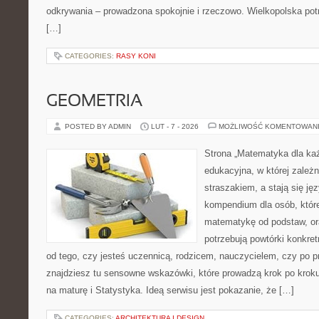
odkrywania – prowadzona spokojnie i rzeczowo. Wielkopolska potr
[…]
CATEGORIES:
RASY KONI
GEOMETRIA
POSTED BY ADMIN
LUT - 7 - 2026
MOŻLIWOŚĆ KOMENTOWAN
Strona „Matematyka dla każ
edukacyjna, w której zależn
straszakiem, a stają się ję
kompendium dla osób, któr
matematykę od podstaw, ora
potrzebują powtórki konkre
od tego, czy jesteś uczennicą, rodzicem, nauczycielem, czy po 
znajdziesz tu sensowne wskazówki, które prowadzą krok po kro
na maturę i Statystyka. Ideą serwisu jest pokazanie, że […]
CATEGORIES:
ARCHITEKTURA I DESIGN