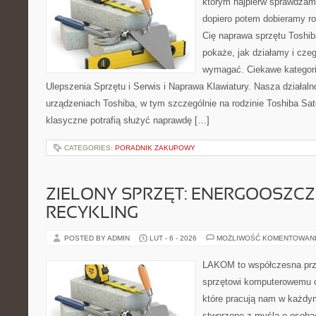
którym najpierw sprawdzam
dopiero potem dobieramy roz
Cię naprawa sprzętu Toshib
pokaże, jak działamy i cze
wymagać. Ciekawe kategorie
Ulepszenia Sprzętu i Serwis i Naprawa Klawiatury. Nasza działaln
urządzeniach Toshiba, w tym szczególnie na rodzinie Toshiba Sate
klasyczne potrafią służyć naprawdę […]
CATEGORIES:
PORADNIK ZAKUPOWY
ZIELONY SPRZĘT: ENERGOOSZC
RECYKLING
POSTED BY ADMIN
LUT - 6 - 2026
MOŻLIWOŚĆ KOMENTOWAN
LAKOM to współczesna prz
sprzętowi komputerowemu 
które pracują nam w każdym
stworzone z myślą o osoba