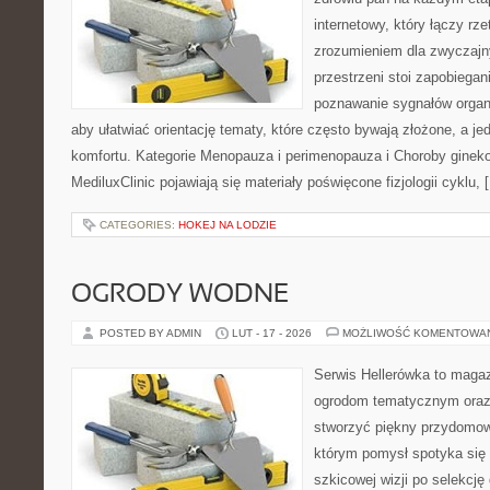
internetowy, który łączy rz
zrozumieniem dla zwyczajn
przestrzeni stoi zapobiega
poznawanie sygnałów organ
aby ułatwiać orientację tematy, które często bywają złożone, a j
komfortu. Kategorie Menopauza i perimenopauza i Choroby ginek
MediluxClinic pojawiają się materiały poświęcone fizjologii cyklu, 
CATEGORIES:
HOKEJ NA LODZIE
OGRODY WODNE
POSTED BY ADMIN
LUT - 17 - 2026
MOŻLIWOŚĆ KOMENTOWA
Serwis Hellerówka to maga
ogrodom tematycznym oraz
stworzyć piękny przydomow
którym pomysł spotyka się 
szkicowej wizji po selekcję 