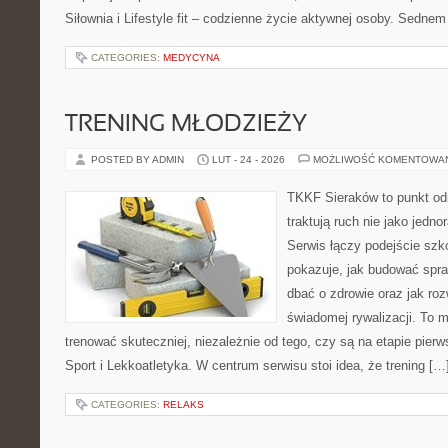
Siłownia i Lifestyle fit – codzienne życie aktywnej osoby. Sednem
CATEGORIES:
MEDYCYNA
TRENING MŁODZIEŻY
POSTED BY ADMIN
LUT - 24 - 2026
MOŻLIWOŚĆ KOMENTOWA
TKKF Sieraków to punkt odn
traktują ruch nie jako jedno
Serwis łączy podejście szk
pokazuje, jak budować spra
dbać o zdrowie oraz jak ro
świadomej rywalizacji. To m
trenować skuteczniej, niezależnie od tego, czy są na etapie pie
Sport i Lekkoatletyka. W centrum serwisu stoi idea, że trening […
CATEGORIES:
RELAKS