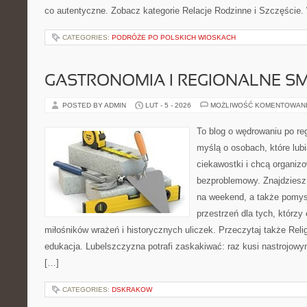
co autentyczne. Zobacz kategorie Relacje Rodzinne i Szczęście.
CATEGORIES:
PODRÓŻE PO POLSKICH WIOSKACH
GASTRONOMIA I REGIONALNE S
POSTED BY ADMIN
LUT - 5 - 2026
MOŻLIWOŚĆ KOMENTOWAN
To blog o wędrowaniu po re
myślą o osobach, które lub
ciekawostki i chcą organi
bezproblemowy. Znajdziesz 
na weekend, a także pomys
przestrzeń dla tych, którzy 
miłośników wrażeń i historycznych uliczek. Przeczytaj także Religi
edukacja. Lubelszczyzna potrafi zaskakiwać: raz kusi nastrojow
[…]
CATEGORIES:
DSKRAKOW