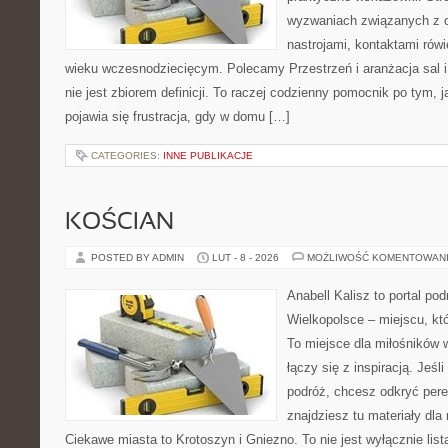
wyzwaniach związanych z 
nastrojami, kontaktami rów
wieku wczesnodziecięcym. Polecamy Przestrzeń i aranżacja sal 
nie jest zbiorem definicji. To raczej codzienny pomocnik po tym, 
pojawia się frustracja, gdy w domu […]
CATEGORIES:
INNE PUBLIKACJE
KOŚCIAN
POSTED BY ADMIN
LUT - 8 - 2026
MOŻLIWOŚĆ KOMENTOWAN
Anabell Kalisz to portal po
Wielkopolsce – miejscu, któr
To miejsce dla miłośników 
łączy się z inspiracją. Jeśl
podróż, chcesz odkryć pere
znajdziesz tu materiały dla
Ciekawe miasta to Krotoszyn i Gniezno. To nie jest wyłącznie lista 