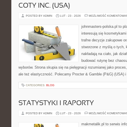
COTY INC. (USA)
POSTED BY ADMIN
LUT - 23 - 2026
MOŻLIWOŚĆ KOMENTOWA
johnmasters-polska.pl to pl
interesują się kosmetykami
trafne decyzje zakupowe or
stworzone z myślą o tych, k
nakładają na ciało, jak dzia
budować rutynę bez chaos
wyborów. Strona skupia się na pielęgnacji rozumianej jako proces,
ale też elastyczność. Polecamy Procter & Gamble (P&G) (USA) i
CATEGORIES:
BLOG
STATYSTYKI I RAPORTY
POSTED BY ADMIN
LUT - 23 - 2026
MOŻLIWOŚĆ KOMENTOWA
makmetalik.pl to serwis in