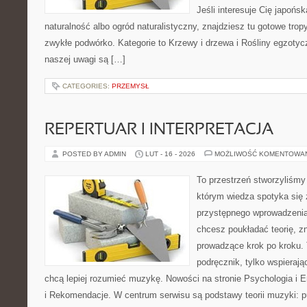
Jeśli interesuje Cię japońsk
naturalność albo ogród naturalistyczny, znajdziesz tu gotowe tropy
zwykłe podwórko. Kategorie to Krzewy i drzewa i Rośliny egzoty
naszej uwagi są […]
CATEGORIES:
PRZEMYSŁ
REPERTUAR I INTERPRETACJA
POSTED BY ADMIN
LUT - 16 - 2026
MOŻLIWOŚĆ KOMENTOWA
To przestrzeń stworzyliśmy
którym wiedza spotyka się 
przystępnego wprowadzenia
chcesz poukładać teorię, zn
prowadzące krok po kroku. 
podręcznik, tylko wspierają
chcą lepiej rozumieć muzykę. Nowości na stronie Psychologia i 
i Rekomendacje. W centrum serwisu są podstawy teorii muzyki: p