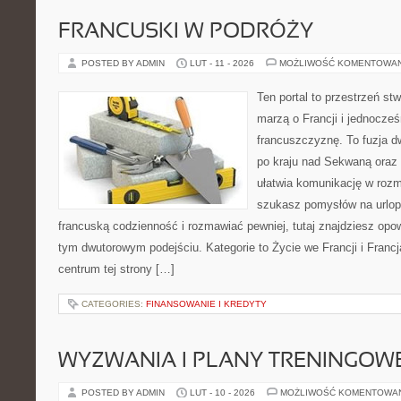
FRANCUSKI W PODRÓŻY
POSTED BY ADMIN
LUT - 11 - 2026
MOŻLIWOŚĆ KOMENTOWA
Ten portal to przestrzeń st
marzą o Francji i jednocześ
francuszczyznę. To fuzja 
po kraju nad Sekwaną oraz 
ułatwia komunikację w rozm
szukasz pomysłów na urlop
francuską codzienność i rozmawiać pewniej, tutaj znajdziesz op
tym dwutorowym podejściu. Kategorie to Życie we Francji i Franc
centrum tej strony […]
CATEGORIES:
FINANSOWANIE I KREDYTY
WYZWANIA I PLANY TRENINGOW
POSTED BY ADMIN
LUT - 10 - 2026
MOŻLIWOŚĆ KOMENTOWA