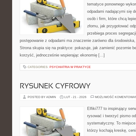
tematyce ponownego wykorz
odpadami nadającymi się d
osób i firm, które chcą lepi
złomu, jak przygotować odp
przebiega proces segregacj
postępowanie z odpadami ma znaczenie zarówno dla środowiska, ja
Strona skupia się na praktyce: pokazuje, jak zamienić pozornie 
korzyść, jednocześnie wspierając ekonomię […]
CATEGORIES:
PSYCHIATRIA W PRAKTYCE
RYSUNEK CYFROWY
POSTED BY ADMIN
LUT - 21 - 2026
MOŻLIWOŚĆ KOMENTOWA
Elfiki777 to inspirujący ser
rysować i tworzyć pismo o
systematyczny. To miejsce 
którzy kochają kreskę, cen