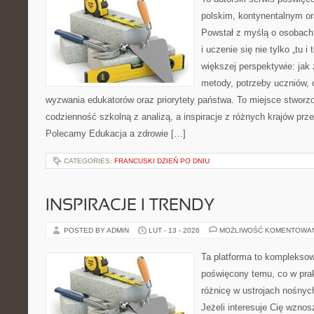
polskim, kontynentalnym 
Powstał z myślą o osobach,
i uczenie się nie tylko „tu i
większej perspektywie: jak 
metody, potrzeby uczniów, 
wyzwania edukatorów oraz priorytety państwa. To miejsce stworzo
codzienność szkolną z analizą, a inspiracje z różnych krajów prze
Polecamy Edukacja a zdrowie […]
CATEGORIES:
FRANCUSKI DZIEŃ PO DNIU
INSPIRACJE I TRENDY
POSTED BY ADMIN
LUT - 13 - 2026
MOŻLIWOŚĆ KOMENTOWA
Ta platforma to kompleksow
poświęcony temu, co w prak
różnicę w ustrojach nośnyc
Jeżeli interesuje Cię wzno