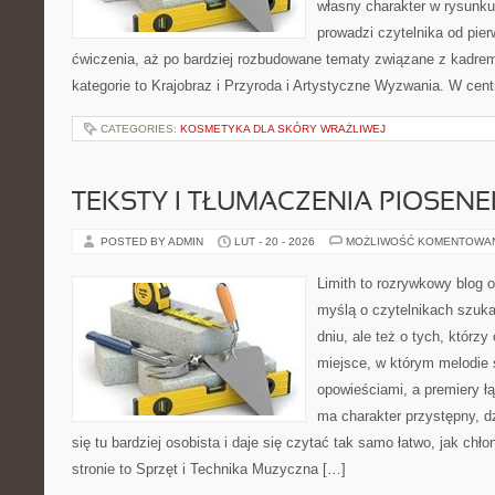
własny charakter w rysunku
prowadzi czytelnika od pier
ćwiczenia, aż po bardziej rozbudowane tematy związane z kadrem 
kategorie to Krajobraz i Przyroda i Artystyczne Wyzwania. W cent
CATEGORIES:
KOSMETYKA DLA SKÓRY WRAŻLIWEJ
TEKSTY I TŁUMACZENIA PIOSENE
POSTED BY ADMIN
LUT - 20 - 2026
MOŻLIWOŚĆ KOMENTOWA
Limith to rozrywkowy blog 
myślą o czytelnikach szuk
dniu, ale też o tych, którz
miejsce, w którym melodie 
opowieściami, a premiery ł
ma charakter przystępny, 
się tu bardziej osobista i daje się czytać tak samo łatwo, jak chł
stronie to Sprzęt i Technika Muzyczna […]