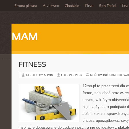
Archiwum
Pfron
Tagi
Strona główna
Chodźcie
Spis Treści
MAM
FITNESS
POSTED BY ADMIN
LUT - 24 - 2026
MOŻLIWOŚĆ KOMENTOWA
12ton.pl to przestrzeń dla 
formę, schudnąć oraz wkręc
serwis, w którym aktywność
higieną życia, a podejście 
Jeśli szukasz sprawdzonych
chcesz uporządkować swoje 
inspiracje dopasowane do codzienności, a nie do ideałów z plakat