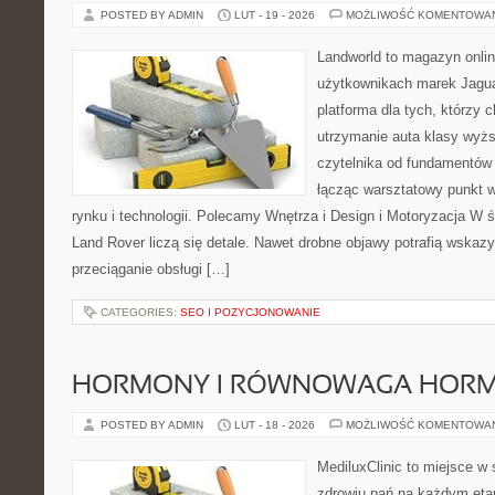
POSTED BY ADMIN
LUT - 19 - 2026
MOŻLIWOŚĆ KOMENTOWA
Landworld to magazyn onli
użytkownikach marek Jagua
platforma dla tych, którzy 
utrzymanie auta klasy wyżs
czytelnika od fundamentów 
łącząc warsztatowy punkt 
rynku i technologii. Polecamy Wnętrza i Design i Motoryzacja W 
Land Rover liczą się detale. Nawet drobne objawy potrafią wskaz
przeciąganie obsługi […]
CATEGORIES:
SEO I POZYCJONOWANIE
HORMONY I RÓWNOWAGA HOR
POSTED BY ADMIN
LUT - 18 - 2026
MOŻLIWOŚĆ KOMENTOWA
MediluxClinic to miejsce w 
zdrowiu pań na każdym etap