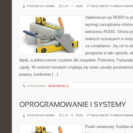
POSTED BY ADMIN
LUT - 7 - 2026
MOŻLIWOŚĆ KOMENTOWAN
Vademecum po RODO to plat
wymogi zarządzania inform
wdrożeniu RODO. Strona je
realnych sytuacjach w insty
za compliance. Jej cel to uła
przepisów w taki sposób, ab
błędy, a jednocześnie czytelne dla zespołów. Polecamy Trybunały 
zgody. W centrum tematyki znajdują się nowe zasady przetwarza
prawna, konkretne […]
CATEGORIES:
MONTRAVELS
OPROGRAMOWANIE I SYSTEMY
POSTED BY ADMIN
LUT - 6 - 2026
MOŻLIWOŚĆ KOMENTOWAN
Punkt serwisowy Toshiba w