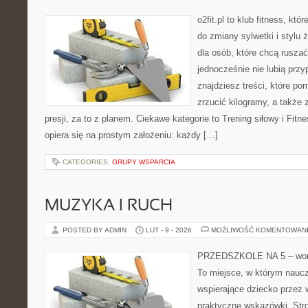
o2fit.pl to klub fitness, kt
do zmiany sylwetki i stylu 
dla osób, które chcą ruszać
jednocześnie nie lubią prz
znajdziesz treści, które p
zrzucić kilogramy, a także
presji, za to z planem. Ciekawe kategorie to Trening siłowy i Fitnes
opiera się na prostym założeniu: każdy […]
CATEGORIES:
GRUPY WSPARCIA
MUZYKA I RUCH
POSTED BY ADMIN
LUT - 9 - 2026
MOŻLIWOŚĆ KOMENTOWAN
PRZEDSZKOLE NA 5 – worta
To miejsce, w którym naucz
wspierające dziecko przez
praktyczne wskazówki. Str