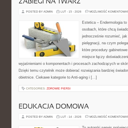
ZABIEGI NA TWARZ
POSTED BY ADMIN
LUT - 15 - 2026
MOŻLIWOŚĆ KOMENTOWA
Estetica – Endermologia to 
osobach, które chcą świado
jednocześnie rozumieć, jak 
pielęgnacji, na czym polega
które procedury gabinetowe 
miejsce łączy doświadczeni
wyjaśnieniami o komponentach i procesach zachodzących w skórz
Dzięki temu czytelnik może dobierać rozwiązania bardziej świado
obietnice. Ciekawe kategorie to Anti-aging i […]
CATEGORIES:
ZDROWIE PIERSI
EDUKACJA DOMOWA
POSTED BY ADMIN
LUT - 14 - 2026
MOŻLIWOŚĆ KOMENTOWA
To autorski serwis poświęc