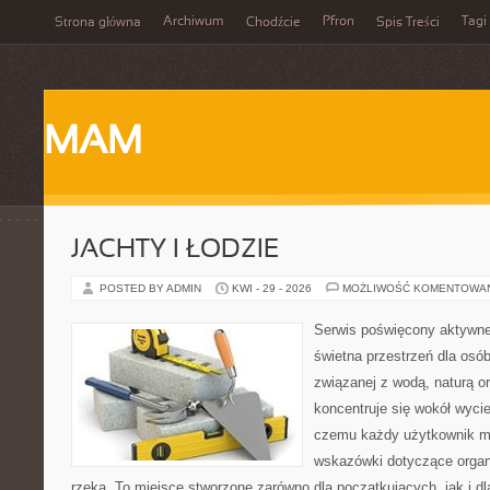
Archiwum
Pfron
Tagi
Strona główna
Chodźcie
Spis Treści
MAM
JACHTY I ŁODZIE
POSTED BY ADMIN
KWI - 29 - 2026
MOŻLIWOŚĆ KOMENTOWA
Serwis poświęcony aktywn
świetna przestrzeń dla osób,
związanej z wodą, naturą o
koncentruje się wokół wyci
czemu każdy użytkownik m
wskazówki dotyczące organ
rzeką. To miejsce stworzone zarówno dla początkujących, jak i d