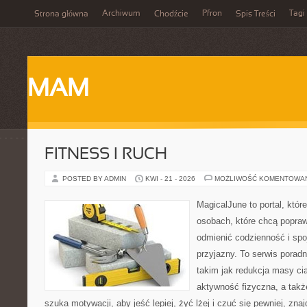
Archiwum
Pfron
Tagi
Strona główna
Chodźcie
Spis Treści
MAM
FITNESS I RUCH
POSTED BY ADMIN
KWI - 21 - 2026
MOŻLIWOŚĆ KOMENTOWA
MagicalJune to portal, któr
osobach, które chcą popra
odmienić codzienność i spo
przyjazny. To serwis pora
takim jak redukcja masy ci
aktywność fizyczna, a takż
szuka motywacji, aby jeść lepiej, żyć lżej i czuć się pewniej, zna