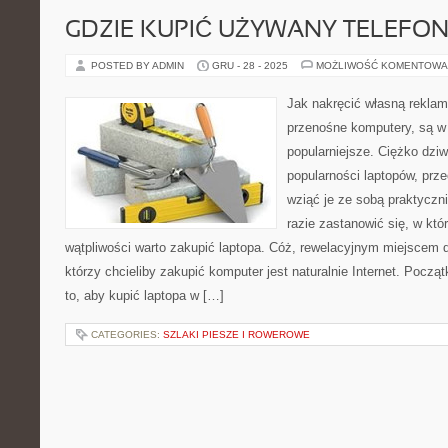
GDZIE KUPIĆ UŻYWANY TELEFON
POSTED BY ADMIN
GRU - 28 - 2025
MOŻLIWOŚĆ KOMENTOWA
Jak nakręcić własną reklam
przenośne komputery, są w 
popularniejsze. Ciężko dziwi
popularności laptopów, pr
wziąć je ze sobą praktyczn
razie zastanowić się, w któ
wątpliwości warto zakupić laptopa. Cóż, rewelacyjnym miejscem d
którzy chcieliby zakupić komputer jest naturalnie Internet. Pocz
to, aby kupić laptopa w […]
CATEGORIES:
SZLAKI PIESZE I ROWEROWE