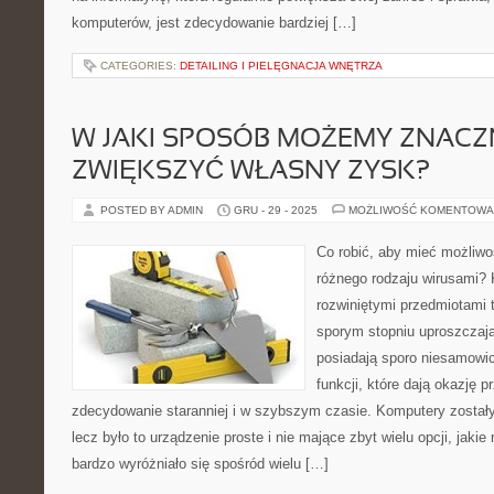
komputerów, jest zdecydowanie bardziej […]
CATEGORIES:
DETAILING I PIELĘGNACJA WNĘTRZA
W JAKI SPOSÓB MOŻEMY ZNACZ
ZWIĘKSZYĆ WŁASNY ZYSK?
POSTED BY ADMIN
GRU - 29 - 2025
MOŻLIWOŚĆ KOMENTOWA
Co robić, aby mieć możliwo
różnego rodzaju wirusami? 
rozwiniętymi przedmiotami 
sporym stopniu uproszczają
posiadają sporo niesamowic
funkcji, które dają okazję
zdecydowanie staranniej i w szybszym czasie. Komputery zostały
lecz było to urządzenie proste i nie mające zbyt wielu opcji, jaki
bardzo wyróżniało się spośród wielu […]