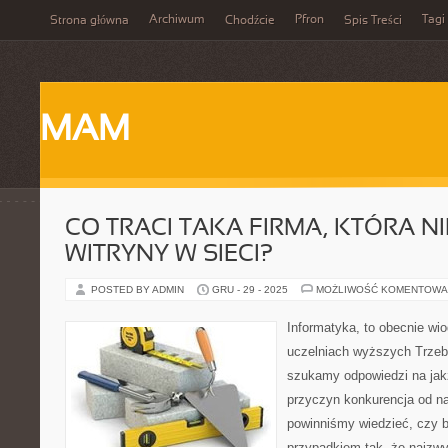
Archiwum
Pfron
Tagi
Strona główna
Chodźcie
Spis Treści
MAM
CO TRACI TAKA FIRMA, KTÓRA N
WITRYNY W SIECI?
POSTED BY ADMIN
GRU - 29 - 2025
MOŻLIWOŚĆ KOMENTOWA
Informatyka, to obecnie wi
uczelniach wyższych Trzeba
szukamy odpowiedzi na jakż
przyczyn konkurencja od n
powinniśmy wiedzieć, czy b
przypadkiem tak, że najzwy