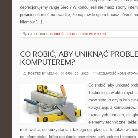
deprecjonujemy rangę Sieci? W końcu jeśli nie masz strony interne
powinieneś mieć na uwadze, że naprawdę sporo tracisz. Zwróć na 
klientów […]
CATEGORIES:
PODRÓŻE PO POLSKICH WIOSKACH
CO ROBIĆ, ABY UNIKNĄĆ PROBL
KOMPUTEREM?
POSTED BY ADMIN
GRU - 29 - 2025
MOŻLIWOŚĆ KOMENTOWA
Co zrobić, aby uniknąć pr
Technologia w aktualnych c
rozwinięta, o czym istnieje
korzystając z komputerów, 
rozmaitych formach, ale gł
elementy techniczne, jakie
możliwości, do korzystania z takiego urządzenia. To także w zna
na informatykę, która regularnie powiększa swój zakres i sprawia