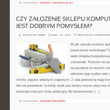
CATEGORIES:
PORADY I INSTRUKCJE DIY
CZY ZAŁOŻENIE SKLEPU KOMP
JEST DOBRYM POMYSŁEM?
POSTED BY ADMIN
GRU - 29 - 2025
MOŻLIWOŚĆ KOMENTOWA
W jaki sposób możemy wyk
nowoczesne technologie? Dz
wiele sklepów komputerowyc
zrozumiałe. Przecież nie je
są wszędzie ze wszech mia
odnośnie tego trudno mieć 
choćby zapytać własnych znajomych. Z całą pewnością mają komp
nikt nie powiedział, że kiedy rynek jest bardzo mocno nasycony 
automatycznie jest mniej atrakcyjny dla biznesmenów. […]
CATEGORIES:
ŚWIADECTWA WIARY