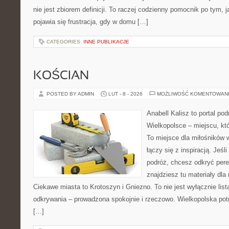
nie jest zbiorem definicji. To raczej codzienny pomocnik po tym, 
pojawia się frustracja, gdy w domu […]
CATEGORIES:
INNE PUBLIKACJE
KOŚCIAN
POSTED BY ADMIN
LUT - 8 - 2026
MOŻLIWOŚĆ KOMENTOWAN
Anabell Kalisz to portal po
Wielkopolsce – miejscu, któr
To miejsce dla miłośników 
łączy się z inspiracją. Jeśl
podróż, chcesz odkryć pere
znajdziesz tu materiały dla
Ciekawe miasta to Krotoszyn i Gniezno. To nie jest wyłącznie lista 
odkrywania – prowadzona spokojnie i rzeczowo. Wielkopolska potr
[…]