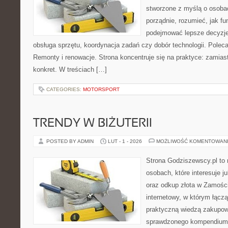
stworzone z myślą o osobac
porządnie, rozumieć, jak fun
podejmować lepsze decyzje
obsługa sprzętu, koordynacja zadań czy dobór technologii. Polec
Remonty i renowacje. Strona koncentruje się na praktyce: zamias
konkret. W treściach […]
CATEGORIES:
MOTORSPORT
TRENDY W BIŻUTERII
POSTED BY ADMIN
LUT - 1 - 2026
MOŻLIWOŚĆ KOMENTOWAN
Strona Godziszewscy.pl to 
osobach, które interesuje ju
oraz odkup złota w Zamościu
internetowy, w którym łącz
praktyczną wiedzą zakupow
sprawdzonego kompendium p