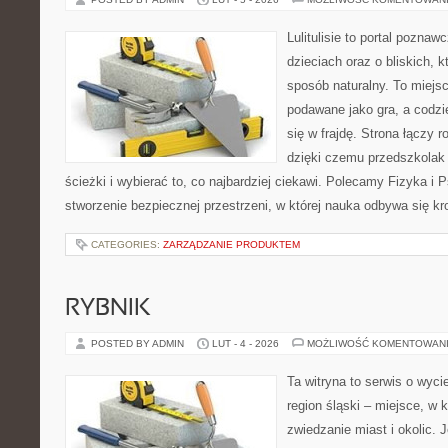
Lulitulisie to portal pozna
dzieciach oraz o bliskich, 
sposób naturalny. To miejs
podawane jako gra, a codz
się w frajdę. Strona łączy 
dzięki czemu przedszkolak
ścieżki i wybierać to, co najbardziej ciekawi. Polecamy Fizyka i 
stworzenie bezpiecznej przestrzeni, w której nauka odbywa się kr
CATEGORIES:
ZARZĄDZANIE PRODUKTEM
RYBNIK
POSTED BY ADMIN
LUT - 4 - 2026
MOŻLIWOŚĆ KOMENTOWAN
Ta witryna to serwis o wyc
region śląski – miejsce, w
zwiedzanie miast i okolic. J