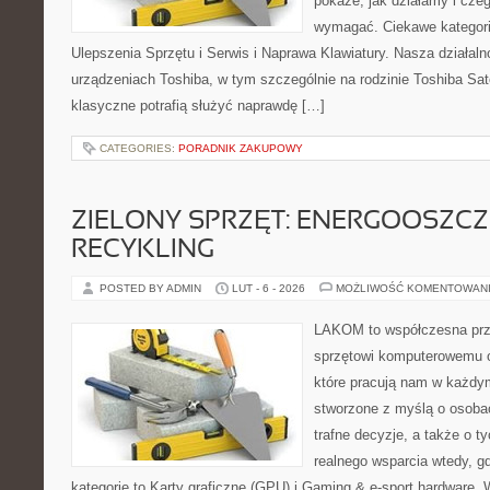
pokaże, jak działamy i cze
wymagać. Ciekawe kategorie
Ulepszenia Sprzętu i Serwis i Naprawa Klawiatury. Nasza działaln
urządzeniach Toshiba, w tym szczególnie na rodzinie Toshiba Sate
klasyczne potrafią służyć naprawdę […]
CATEGORIES:
PORADNIK ZAKUPOWY
ZIELONY SPRZĘT: ENERGOOSZC
RECYKLING
POSTED BY ADMIN
LUT - 6 - 2026
MOŻLIWOŚĆ KOMENTOWAN
LAKOM to współczesna prz
sprzętowi komputerowemu 
które pracują nam w każdym
stworzone z myślą o osoba
trafne decyzje, a także o ty
realnego wsparcia wtedy, g
kategorie to Karty graficzne (GPU) i Gaming & e-sport hardware.