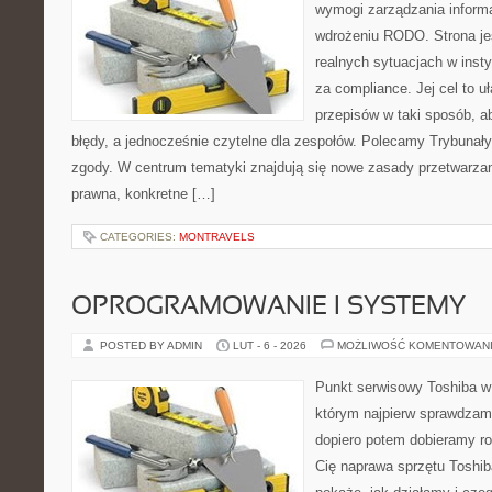
wymogi zarządzania inform
wdrożeniu RODO. Strona je
realnych sytuacjach w insty
za compliance. Jej cel to uła
przepisów w taki sposób, ab
błędy, a jednocześnie czytelne dla zespołów. Polecamy Trybunały 
zgody. W centrum tematyki znajdują się nowe zasady przetwarza
prawna, konkretne […]
CATEGORIES:
MONTRAVELS
OPROGRAMOWANIE I SYSTEMY
POSTED BY ADMIN
LUT - 6 - 2026
MOŻLIWOŚĆ KOMENTOWAN
Punkt serwisowy Toshiba w
którym najpierw sprawdzam
dopiero potem dobieramy roz
Cię naprawa sprzętu Toshib