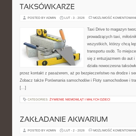
TAKSÓWKARZE
POSTED BY ADMIN
LUT - 3 - 2026
MOŻLIWOŚĆ KOMENTOWAN
Taxi Drive to magazyn twor
prowadzących taxi, miłośni
wszystkich, którzy chcą le
transportu osób. To miejsc
się z entuzjazmem do aut i
działa nowoczesna taksówk
przez kontakt z pasażerem, aż po bezpieczeństwo na drodze i s
Zobacz także Porównania samochodów i Floty samochodowe i tran
[…]
CATEGORIES:
ŻYWIENIE NIEMOWLĄT I MAŁYCH DZIECI
ZAKŁADANIE AKWARIUM
POSTED BY ADMIN
LUT - 2 - 2026
MOŻLIWOŚĆ KOMENTOWAN