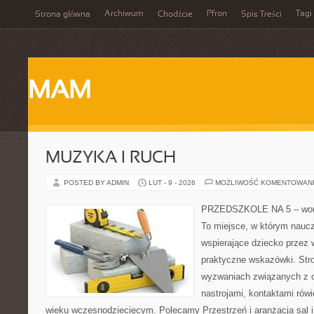
Archiwum
Pfron
Tagi
Strona główna
Chodźcie
Spis Treści
MAM
MUZYKA I RUCH
POSTED BY ADMIN
LUT - 9 - 2026
MOŻLIWOŚĆ KOMENTOWAN
PRZEDSZKOLE NA 5 – worta
To miejsce, w którym naucz
wspierające dziecko przez
praktyczne wskazówki. Str
wyzwaniach związanych z 
nastrojami, kontaktami rów
wieku wczesnodziecięcym. Polecamy Przestrzeń i aranżacja sal 