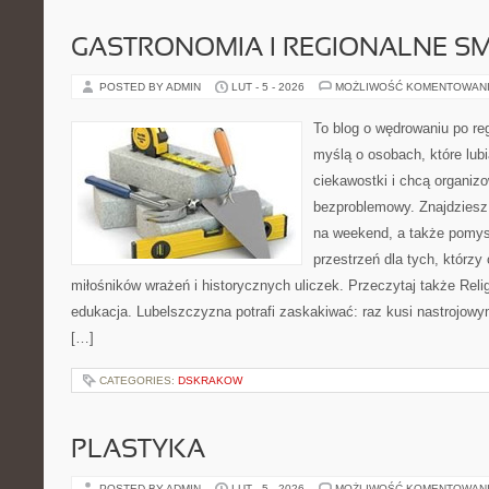
GASTRONOMIA I REGIONALNE S
POSTED BY ADMIN
LUT - 5 - 2026
MOŻLIWOŚĆ KOMENTOWAN
To blog o wędrowaniu po re
myślą o osobach, które lub
ciekawostki i chcą organi
bezproblemowy. Znajdziesz 
na weekend, a także pomys
przestrzeń dla tych, którzy 
miłośników wrażeń i historycznych uliczek. Przeczytaj także Religi
edukacja. Lubelszczyzna potrafi zaskakiwać: raz kusi nastrojow
[…]
CATEGORIES:
DSKRAKOW
PLASTYKA
POSTED BY ADMIN
LUT - 5 - 2026
MOŻLIWOŚĆ KOMENTOWAN