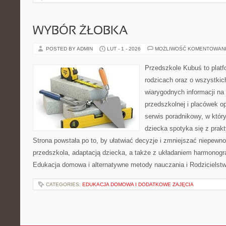
WYBÓR ŻŁOBKA
POSTED BY ADMIN
LUT - 1 - 2026
MOŻLIWOŚĆ KOMENTOWAN
Przedszkole Kubuś to plat
rodzicach oraz o wszystkich
wiarygodnych informacji na
przedszkolnej i placówek o
serwis poradnikowy, w któr
dziecka spotyka się z pra
Strona powstała po to, by ułatwiać decyzje i zmniejszać niepew
przedszkola, adaptacją dziecka, a także z układaniem harmonog
Edukacja domowa i alternatywne metody nauczania i Rodzicielst
CATEGORIES:
EDUKACJA DOMOWA I DODATKOWE ZAJĘCIA