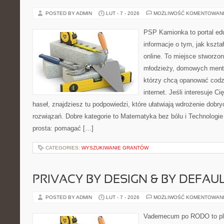
POSTED BY ADMIN
LUT - 7 - 2026
MOŻLIWOŚĆ KOMENTOWAN
PSP Kamionka to portal edu
informacje o tym, jak kszta
online. To miejsce stworzon
młodzieży, domowych mento
którzy chcą opanować codz
internet. Jeśli interesuje C
haseł, znajdziesz tu podpowiedzi, które ułatwiają wdrożenie dob
rozwiązań. Dobre kategorie to Matematyka bez bólu i Technologie 
prosta: pomagać […]
CATEGORIES:
WYSZUKIWANIE GRANTÓW
PRIVACY BY DESIGN & BY DEFAU
POSTED BY ADMIN
LUT - 7 - 2026
MOŻLIWOŚĆ KOMENTOWAN
Vademecum po RODO to plat