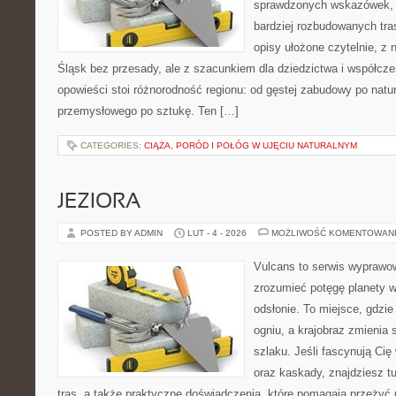
sprawdzonych wskazówek, 
bardziej rozbudowanych tra
opisy ułożone czytelnie, z 
Śląsk bez przesady, ale z szacunkiem dla dziedzictwa i współcz
opowieści stoi różnorodność regionu: od gęstej zabudowy po natur
przemysłowego po sztukę. Ten […]
CATEGORIES:
CIĄŻA, PORÓD I POŁÓG W UJĘCIU NATURALNYM
JEZIORA
POSTED BY ADMIN
LUT - 4 - 2026
MOŻLIWOŚĆ KOMENTOWAN
Vulcans to serwis wyprawow
zrozumieć potęgę planety w 
odsłonie. To miejsce, gdzie
ogniu, a krajobraz zmienia
szlaku. Jeśli fascynują Cię
oraz kaskady, znajdziesz t
tras, a także praktyczne doświadczenia, które pomagają przeżyć