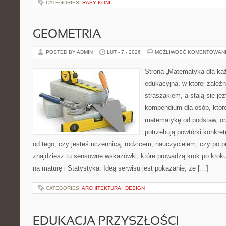
CATEGORIES:
RASY KONI
GEOMETRIA
POSTED BY ADMIN
LUT - 7 - 2026
MOŻLIWOŚĆ KOMENTOWAN
Strona „Matematyka dla każ
edukacyjna, w której zależn
straszakiem, a stają się ję
kompendium dla osób, któr
matematykę od podstaw, ora
potrzebują powtórki konkre
od tego, czy jesteś uczennicą, rodzicem, nauczycielem, czy po 
znajdziesz tu sensowne wskazówki, które prowadzą krok po kro
na maturę i Statystyka. Ideą serwisu jest pokazanie, że […]
CATEGORIES:
ARCHITEKTURA I DESIGN
EDUKACJA PRZYSZŁOŚCI