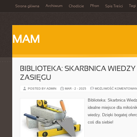
Archiwum
Pfron
Tagi
Strona główna
Chodźcie
Spis Treści
MAM
BIBLIOTEKA: SKARBNICA WIEDZ
ZASIĘGU
POSTED BY ADMIN
MAR - 2 - 2025
MOŻLIWOŚĆ KOMENTOWAN
Biblioteka: Skarbnica Wied
idealne miejsce dla miłośn
wiedzy. Dzięki bogatej oferc
coś dla siebie!