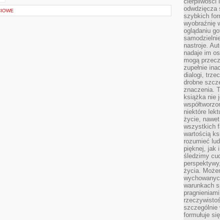
cierpliwości 
odwdzięcza 
CIOWE
szybkich for
wyobraźnię w
oglądaniu g
samodzielnie
nastroje. Au
nadaje im os
mogą przeczy
zupełnie ina
dialogi, trze
drobne szcze
znaczenia. 
książka nie 
współtworzo
niektóre lek
życie, nawet 
wszystkich 
wartością ks
rozumieć lud
pięknej, jak 
śledzimy cud
perspektywy,
życia. Może
wychowanych
warunkach sp
pragnieniami
rzeczywistoś
szczególnie 
formułuje si