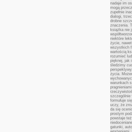
nadaje im os
mogą przeczy
zupełnie ina
dialogi, trze
drobne szcze
znaczenia. 
książka nie 
współtworzo
niektóre lek
życie, nawet 
wszystkich 
wartością ks
rozumieć lud
pięknej, jak 
śledzimy cud
perspektywy,
życia. Może
wychowanych
warunkach sp
pragnieniami
rzeczywistoś
szczególnie 
formułuje si
uczy, że zr
da się oceni
prostym podz
powstaje te
niedoceniane
gatunki, aut
wrażeniami, 