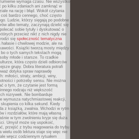
ozumienie wymaga czasu. Nie wszystko
ć po kilku zdaniach ani zamknąć w
iale na rację i błąd. Wokół czytania
ż coś bardzo cennego, choć często
go. Ludzie, którzy sięgają po podobne
orów albo tematy, zaczynają dzielić się
polecać sobie tytuły i dyskutować o
których przecież nikt z nich nigdy nie
 rodzi się
społeczność tematyczna
a hałasie i chwilowej modzie, ale na
ekawości. Książki tworzą mosty między
, bo o tych samych tekstach mogą
oby młode i starsze. To rzadkie
ulturze, która często dzieli odbiorców
jsze grupy. Dobra literatura potrafi
ieważ dotyka spraw naprawdę
: miłości, straty, ambicji, winy,
otności i potrzeby sensu. Nie można
ć o tym, że czytanie jest formą
innego rodzaju niż większość
ch rozrywek. Nie bombarduje
ie wymusza natychmiastowej reakcji,
 skupienia co kilka sekund. Kiedy
da z książką, zwalnia. Wchodzi w rytm
ów i rozdziałów, które mają własną
łaśnie w tym zwolnieniu kryje się duża
ści. Umysł może się uspokoić,
, przejść z trybu reagowania do trybu
a wielu osób lektura staje się więc nie
 ale wręcz codziennym rytuałem