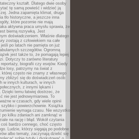
tateczny kształt. Dlatego dwie osoby
tać tę samą powieść i widzieć ją
czej. Jedna zapamięta klimat, druga
cia tło historyczne, a jeszcze inna
góły, które pozornie nie mają
Taka aktywna praca umysłu sprawia, że
jest bierną rozrywką. Jest
nym doświadczeniem. Właśnie dlatego
tury zostają z człowiekiem na całe
jeśli po latach nie pamięta on już
fabularnych szczegółów. Ogromną
iążek jest także to, że pomagają lepiej
zi. Dotyczy to zarówno literatury
i reportaży, biografii czy esejów. Kiedy
ze losy, patrzymy na świat z
 której często nie znamy z własnego
my zbliżyć się do doświadczeń osób
 w innych kulturach, w innych
ołecznych, z innymi lękami i
. Dzięki temu łatwiej dostrzec, że
ć nie jest jednowymiarowa. To
ważne w czasach, gdy wiele opinii
ę szybko i powierzchownie. Książka
ozumienie wymaga czasu. Nie wszystko
ć po kilku zdaniach ani zamknąć w
iale na rację i błąd. Wokół czytania
ż coś bardzo cennego, choć często
go. Ludzie, którzy sięgają po podobne
orów albo tematy, zaczynają dzielić się
polecać sobie tytuły i dyskutować o