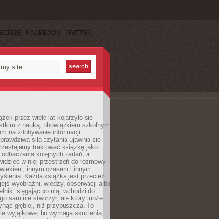
SCRIBE
FACEBOOK
TWITTER
ążek przez wiele lat kojarzyło się
stkim z nauką, obowiązkiem szkolnym
em na zdobywanie informacji.
rawdziwa siła czytania ujawnia się
rzestajemy traktować książkę jako
 odhaczania kolejnych zadań, a
idzieć w niej przestrzeń do rozmowy
owiekiem, innym czasem i innym
ślenia. Każda książka jest przecież
ejś wyobraźni, wiedzy, obserwacji albo
elnik, sięgając po nią, wchodzi do
ego sam nie stworzył, ale który może
ynąć głębiej, niż przypuszcza. To
ie wyjątkowe, bo wymaga skupienia,