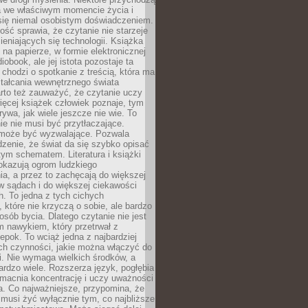
a we właściwym momencie życia i
 się niemal osobistym doświadczeniem.
ość sprawia, że czytanie nie starzeje
eniających się technologii. Książka
 na papierze, w formie elektronicznej
iobook, ale jej istota pozostaje ta
chodzi o spotkanie z treścią, która ma
tałcania wewnętrznego świata
rto też zauważyć, że czytanie uczy
ięcej książek człowiek poznaje, tym
rywa, jak wiele jeszcze nie wie. To
e nie musi być przytłaczające.
 może być wyzwalające. Pozwala
dzenie, że świat da się szybko opisać
ym schematem. Literatura i książki
pokazują ogrom ludzkiego
a, a przez to zachęcają do większej
w sądach i do większej ciekawości
. To jedna z tych cichych
, które nie krzyczą o sobie, ale bardzo
osób bycia. Dlatego czytanie nie jest
 nawykiem, który przetrwał z
epok. To wciąż jedna z najbardziej
ch czynności, jakie można włączyć do
. Nie wymaga wielkich środków, a
bardzo wiele. Rozszerza język, pogłębia
zmacnia koncentrację i uczy uważności
a. Co najważniejsze, przypomina, że
 musi żyć wyłącznie tym, co najbliższe