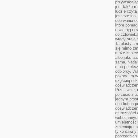
przywracaj
jest także r
ludzie czyta
jeszcze inni
oderwania o
które pomaga
otwierają no
do człowiek
wtedy stają
Ta elastyczn
się mimo zmi
może istnieć
albo jako aud
sama. Nadal 
moc przeksz
odbiorcy. Wa
pokory. Im w
częściej odk
doświadczeni
Przeciwnie,
porzucić złu
jednym prost
non-fiction 
doświadczeni
ostrożności 
wobec innych
umiejętności
zmieniają sp
tylko dawnym
poprzednich 