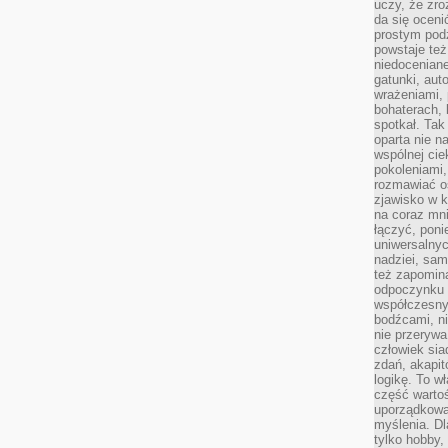
uczy, że zr
da się oceni
prostym podz
powstaje te
niedoceniane
gatunki, aut
wrażeniami, 
bohaterach, 
spotkał. Tak
oparta nie n
wspólnej ci
pokoleniami
rozmawiać os
zjawisko w k
na coraz mnie
łączyć, pon
uniwersalnych
nadziei, sam
też zapomina
odpoczynku 
współczesny
bodźcami, n
nie przerywa
człowiek sia
zdań, akapit
logikę. To w
część warto
uporządkować
myślenia. Dl
tylko hobby,