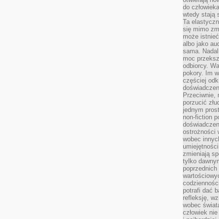
do człowiek
wtedy stają
Ta elastyczn
się mimo zmi
może istnieć
albo jako aud
sama. Nadal 
moc przeksz
odbiorcy. Wa
pokory. Im w
częściej odk
doświadczeni
Przeciwnie,
porzucić złu
jednym prost
non-fiction 
doświadczeni
ostrożności 
wobec innych
umiejętności
zmieniają sp
tylko dawnym
poprzednich 
wartościowy
codzienności
potrafi dać 
refleksję, w
wobec świat
człowiek nie