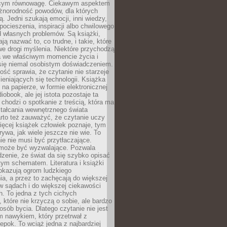
ącym równowagę. Ciekawym aspektem
óżnorodność powodów, dla których
ją. Jedni szukają emocji, inni wiedzy,
 pocieszenia, inspiracji albo chwilowego
d własnych problemów. Są książki,
ją nazwać to, co trudne, i takie, które
we drogi myślenia. Niektóre przychodzą
a we właściwym momencie życia i
 się niemal osobistym doświadczeniem.
ość sprawia, że czytanie nie starzeje
eniających się technologii. Książka
 na papierze, w formie elektronicznej
iobook, ale jej istota pozostaje ta
chodzi o spotkanie z treścią, która ma
tałcania wewnętrznego świata
rto też zauważyć, że czytanie uczy
ięcej książek człowiek poznaje, tym
rywa, jak wiele jeszcze nie wie. To
e nie musi być przytłaczające.
 może być wyzwalające. Pozwala
dzenie, że świat da się szybko opisać
ym schematem. Literatura i książki
pokazują ogrom ludzkiego
a, a przez to zachęcają do większej
w sądach i do większej ciekawości
. To jedna z tych cichych
, które nie krzyczą o sobie, ale bardzo
osób bycia. Dlatego czytanie nie jest
 nawykiem, który przetrwał z
epok. To wciąż jedna z najbardziej