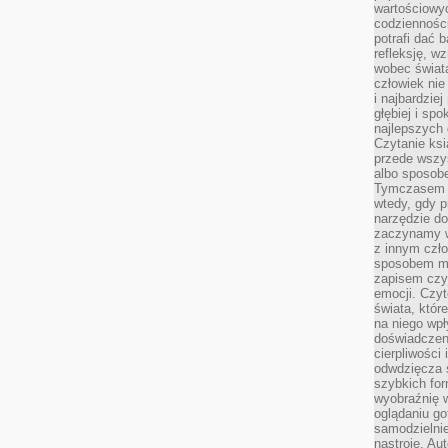
wartościowy
codzienności
potrafi dać 
refleksję, w
wobec świat
człowiek nie
i najbardzie
głębiej i spo
najlepszych 
Czytanie ksi
przede wszy
albo sposob
Tymczasem p
wtedy, gdy p
narzędzie do
zaczynamy w
z innym czł
sposobem my
zapisem czyj
emocji. Czyt
świata, któr
na niego wpł
doświadczen
cierpliwości 
odwdzięcza 
szybkich for
wyobraźnię w
oglądaniu g
samodzielnie
nastroje. Au