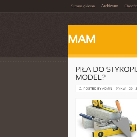
Archiwum
Strona główna
Chodźc
MAM
PIŁA DO STYROP
MODEL?
POSTED BY ADMIN
KWI - 30 - 