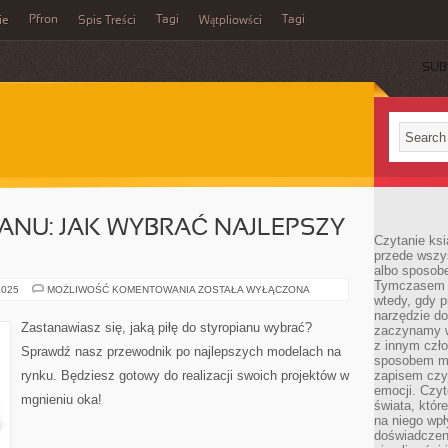
Pfron
Tagi
Tagi
ie
Spis Treści
Wątpliowści
SUB
IANU: JAK WYBRAĆ NAJLEPSZY
Czytanie ksi
przede wszy
albo sposob
Tymczasem p
PIŁA
2025
MOŻLIWOŚĆ KOMENTOWANIA
ZOSTAŁA WYŁĄCZONA
wtedy, gdy p
DO
STYROPIANU:
narzędzie do
JAK
Zastanawiasz się, jaką piłę do styropianu wybrać?
zaczynamy w
WYBRAĆ
NAJLEPSZY
z innym czł
Sprawdź nasz przewodnik po najlepszych modelach na
MODEL?
sposobem my
rynku. Będziesz gotowy do realizacji swoich projektów w
zapisem czyj
emocji. Czyt
mgnieniu oka!
świata, któr
na niego wpł
doświadczen