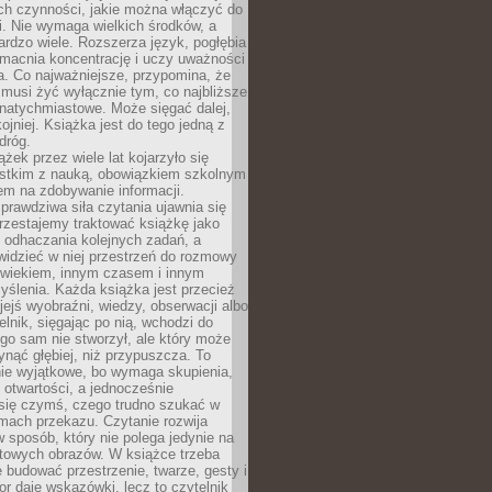
ch czynności, jakie można włączyć do
. Nie wymaga wielkich środków, a
bardzo wiele. Rozszerza język, pogłębia
zmacnia koncentrację i uczy uważności
a. Co najważniejsze, przypomina, że
 musi żyć wyłącznie tym, co najbliższe
j natychmiastowe. Może sięgać dalej,
kojniej. Książka jest do tego jedną z
dróg.
ążek przez wiele lat kojarzyło się
stkim z nauką, obowiązkiem szkolnym
em na zdobywanie informacji.
rawdziwa siła czytania ujawnia się
rzestajemy traktować książkę jako
 odhaczania kolejnych zadań, a
idzieć w niej przestrzeń do rozmowy
owiekiem, innym czasem i innym
ślenia. Każda książka jest przecież
ejś wyobraźni, wiedzy, obserwacji albo
elnik, sięgając po nią, wchodzi do
ego sam nie stworzył, ale który może
ynąć głębiej, niż przypuszcza. To
ie wyjątkowe, bo wymaga skupienia,
i otwartości, a jednocześnie
się czymś, czego trudno szukać w
mach przekazu. Czytanie rozwija
 sposób, który nie polega jedynie na
otowych obrazów. W książce trzeba
 budować przestrzenie, twarze, gesty i
tor daje wskazówki, lecz to czytelnik