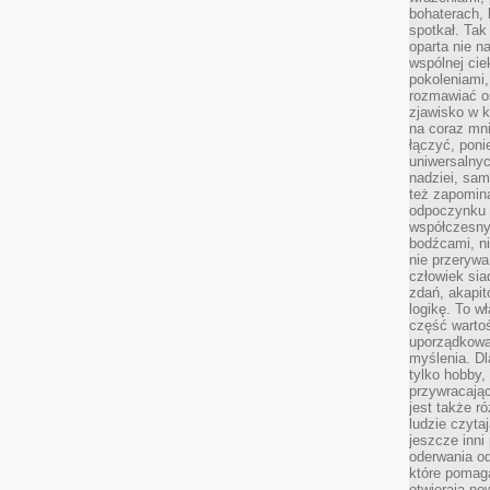
bohaterach, 
spotkał. Tak
oparta nie n
wspólnej ci
pokoleniami
rozmawiać os
zjawisko w k
na coraz mnie
łączyć, pon
uniwersalnych
nadziei, sam
też zapomina
odpoczynku 
współczesny
bodźcami, n
nie przerywa
człowiek sia
zdań, akapit
logikę. To w
część warto
uporządkować
myślenia. Dl
tylko hobby,
przywracaj
jest także r
ludzie czyta
jeszcze inni
oderwania o
które pomaga
otwierają no