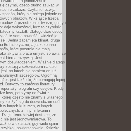
i otwartości, a jednocześnie
się czymś, czego trudno szukać w
mach przekazu. Czytanie rozwija
 sposób, który nie polega jedynie na
otowych obrazów. W książce trzeba
 budować przestrzenie, twarze, gesty i
tor daje wskazówki, lecz to czytelnik
tateczny kształt. Dlatego dwie osoby
tać tę samą powieść i widzieć ją
czej. Jedna zapamięta klimat, druga
cia tło historyczne, a jeszcze inna
góły, które pozornie nie mają
Taka aktywna praca umysłu sprawia, że
jest bierną rozrywką. Jest
nym doświadczeniem. Właśnie dlatego
tury zostają z człowiekiem na całe
jeśli po latach nie pamięta on już
fabularnych szczegółów. Ogromną
iążek jest także to, że pomagają lepiej
zi. Dotyczy to zarówno literatury
i reportaży, biografii czy esejów. Kiedy
ze losy, patrzymy na świat z
 której często nie znamy z własnego
my zbliżyć się do doświadczeń osób
 w innych kulturach, w innych
ołecznych, z innymi lękami i
. Dzięki temu łatwiej dostrzec, że
ć nie jest jednowymiarowa. To
ważne w czasach, gdy wiele opinii
ę szybko i powierzchownie. Książka