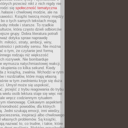
których przecież nikt z nich nigdy nie
 rodzi się
społeczność tematyczna
a hałasie i chwilowej modzie, ale na
ekawości. Książki tworzą mosty między
, bo o tych samych tekstach mogą
oby młode i starsze. To rzadkie
ulturze, która często dzieli odbiorców
jsze grupy. Dobra literatura potrafi
ieważ dotyka spraw naprawdę
: miłości, straty, ambicji, winy,
otności i potrzeby sensu. Nie można
ć o tym, że czytanie jest formą
innego rodzaju niż większość
ch rozrywek. Nie bombarduje
ie wymusza natychmiastowej reakcji,
 skupienia co kilka sekund. Kiedy
da z książką, zwalnia. Wchodzi w rytm
ów i rozdziałów, które mają własną
łaśnie w tym zwolnieniu kryje się duża
ści. Umysł może się uspokoić,
, przejść z trybu reagowania do trybu
a wielu osób lektura staje się więc nie
 ale wręcz codziennym rytuałem
ącym równowagę. Ciekawym aspektem
óżnorodność powodów, dla których
ją. Jedni szukają emocji, inni wiedzy,
 pocieszenia, inspiracji albo chwilowego
d własnych problemów. Są książki,
ją nazwać to, co trudne, i takie, które
we drogi myślenia. Niektóre przychodzą