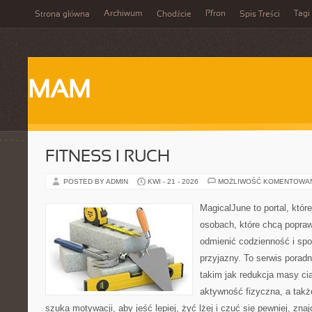
Archiwum
Pfron
Tagi
Strona główna
Chodźcie
Spis Treści
MAM
FITNESS I RUCH
POSTED BY ADMIN
KWI - 21 - 2026
MOŻLIWOŚĆ KOMENTOWA
MagicalJune to portal, któr
osobach, które chcą popra
odmienić codzienność i spo
przyjazny. To serwis pora
takim jak redukcja masy ci
aktywność fizyczna, a takż
szuka motywacji, aby jeść lepiej, żyć lżej i czuć się pewniej, zna