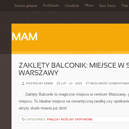
Archiwum
Pfron
Tagi
Strona główna
Chodźcie
Spis Treści
MAM
ZAKLĘTY BALCONIK: MIEJSCE W 
WARSZAWY
POSTED BY ADMIN
LUT - 22 - 2025
MOŻLIWOŚĆ KOMENTOWA
Zaklęty Balconik to magiczne miejsce w centrum Warszawy, g
miejscu. To idealne miejsce na romantyczną randkę czy spotkanie 
ukryty skarb miasta już dziś!
CATEGORIES:
PNĄCZA I ROŚLINY OKRYWOWE