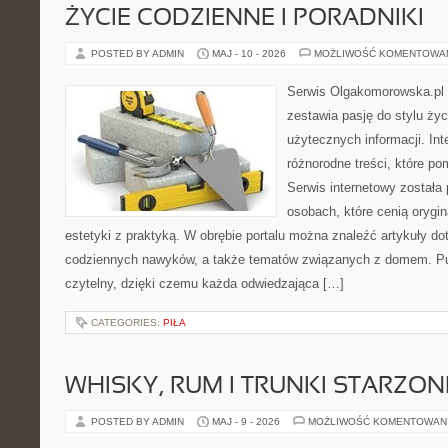
ŻYCIE CODZIENNE I PORADNIKI
POSTED BY ADMIN
MAJ - 10 - 2026
MOŻLIWOŚĆ KOMENTOWA
Serwis Olgakomorowska.pl t
zestawia pasję do stylu życi
użytecznych informacji. Int
różnorodne treści, które po
Serwis internetowy została
osobach, które cenią orygin
estetyki z praktyką. W obrębie portalu można znaleźć artykuły d
codziennych nawyków, a także tematów związanych z domem. Pu
czytelny, dzięki czemu każda odwiedzająca […]
CATEGORIES:
PIŁA
WHISKY, RUM I TRUNKI STARZON
POSTED BY ADMIN
MAJ - 9 - 2026
MOŻLIWOŚĆ KOMENTOWAN