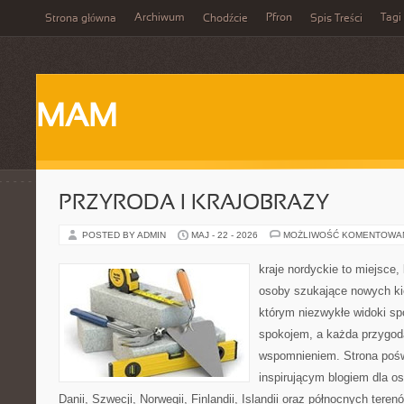
Archiwum
Pfron
Tagi
Strona główna
Chodźcie
Spis Treści
MAM
PRZYRODA I KRAJOBRAZY
POSTED BY ADMIN
MAJ - 22 - 2026
MOŻLIWOŚĆ KOMENTOWA
kraje nordyckie to miejsce
osoby szukające nowych ki
którym niezwykłe widoki sp
spokojem, a każda przygod
wspomnieniem. Strona pośw
inspirującym blogiem dla o
Danii, Szwecji, Norwegii, Finlandii, Islandii oraz północnych teren