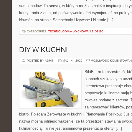
samochodów. To serwis, w którym można znaleźć inspiracje dot
korzystania z auta, od porównywania ofert wynajmu aż po prakty
Nowości na stronie Samochody Używane i Historie […]
CATEGORIES:
TECHNOLOGIA A WYCHOWANIE DZIECI
DIY W KUCHNI
POSTED BY ADMIN
MAJ - 4 - 2026
MOŻLIWOŚĆ KOMENTOWAN
BibiBistro to przestrzeń, k
osobach szukających uczci
internetowa prezentuje char
propozycje kulinarne mają b
również podane z sercem. T
zainteresować klientów, p
bistro. Polecam Zero-waste w kuchni i Planowanie Posiłków. Już 
nazwą można odnieść wrażenie, że ta przestrzeń stawia na swob
kulinarnością. To nie jest anonimowa prezentacja oferty, […]