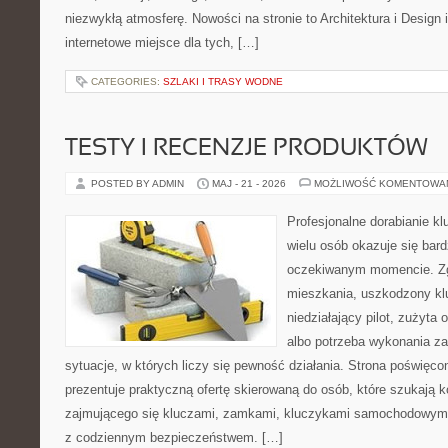
niezwykłą atmosferę. Nowości na stronie to Architektura i Design
internetowe miejsce dla tych, […]
CATEGORIES:
SZLAKI I TRASY WODNE
TESTY I RECENZJE PRODUKTÓW
POSTED BY ADMIN
MAJ - 21 - 2026
MOŻLIWOŚĆ KOMENTOWA
Profesjonalne dorabianie kl
wielu osób okazuje się bar
oczekiwanym momencie. Zg
mieszkania, uszkodzony k
niedziałający pilot, zużyt
albo potrzeba wykonania z
sytuacje, w których liczy się pewność działania. Strona poświęco
prezentuje praktyczną ofertę skierowaną do osób, które szukają
zajmującego się kluczami, zamkami, kluczykami samochodowymi
z codziennym bezpieczeństwem. […]