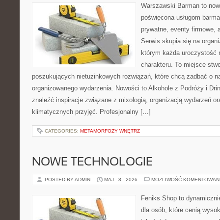
Warszawski Barman to nowo
poświęcona usługom barma
prywatne, eventy firmowe, a
Serwis skupia się na organi
którym każda uroczystość 
charakteru. To miejsce stw
poszukujących nietuzinkowych rozwiązań, które chcą zadbać o 
organizowanego wydarzenia. Nowości to Alkohole z Podróży i Drin
znaleźć inspiracje związane z mixologią, organizacją wydarzeń o
klimatycznych przyjęć. Profesjonalny […]
CATEGORIES:
METAMORFOZY WNĘTRZ
NOWE TECHNOLOGIE
POSTED BY ADMIN
MAJ - 8 - 2026
MOŻLIWOŚĆ KOMENTOWAN
Feniks Shop to dynamicznie
dla osób, które cenią wyso