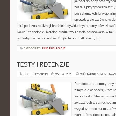
jakości do ceny oraz wygod
została przygotowana z my
poszukujących funkcjonalny
sprawdzą się zarówno w d
jak i podczas realizacji bardziej indywidualnych pomysłów. Nowośc
Nowe Technologie. Katalog produktów została opracowana w taki
potrzeby różnych klientów. Dzięki temu użytkownicy […]
CATEGORIES:
INNE PUBLIKACJE
TESTY I RECENZJE
POSTED BY ADMIN
MAJ - 4 - 2026
MOŻLIWOŚĆ KOMENTOWAN
Rentdabcar to tematyczny s
z myślą o osobach, które 
samochodu. Strona gromad
związanych z samochodami
wygodnym miejscem zarówno
tych, którzy dopiero poznaj