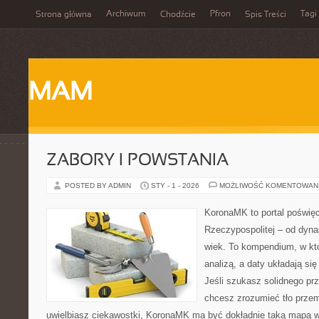
Archiwum
Pfron
Tagi
Strona główna
Chodźcie
Spis Treści
MAM
ZABORY I POWSTANIA
POSTED BY ADMIN
STY - 1 - 2026
MOŻLIWOŚĆ KOMENTOWAN
KoronaMK to portal poświęco
Rzeczypospolitej – od dynas
wiek. To kompendium, w kt
analizą, a daty układają si
Jeśli szukasz solidnego pr
chcesz zrozumieć tło przem
uwielbiasz ciekawostki, KoronaMK ma być dokładnie taką mapą w