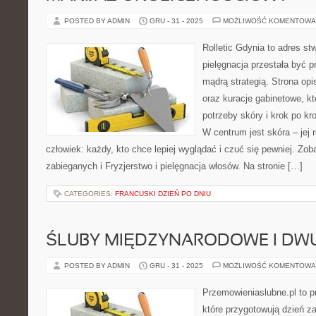
POSTED BY ADMIN
GRU - 31 - 2025
MOŻLIWOŚĆ KOMENTOWA
Rolletic Gdynia to adres s
pielęgnacja przestała być p
mądrą strategią. Strona opi
oraz kuracje gabinetowe, k
potrzeby skóry i krok po k
W centrum jest skóra – jej 
człowiek: każdy, kto chce lepiej wyglądać i czuć się pewniej. Zo
zabieganych i Fryzjerstwo i pielęgnacja włosów. Na stronie […]
CATEGORIES:
FRANCUSKI DZIEŃ PO DNIU
ŚLUBY MIĘDZYNARODOWE I DW
POSTED BY ADMIN
GRU - 31 - 2025
MOŻLIWOŚĆ KOMENTOWA
Przemowieniaslubne.pl to p
które przygotowują dzień za