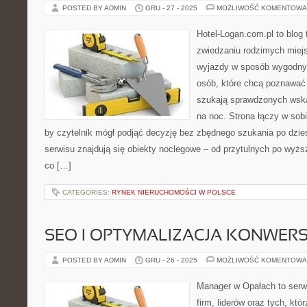
POSTED BY ADMIN
GRU - 27 - 2025
MOŻLIWOŚĆ KOMENTOWA
Hotel-Logan.com.pl to blog
zwiedzaniu rodzimych miej
wyjazdy w sposób wygodny
osób, które chcą poznawać 
szukają sprawdzonych wsk
na noc. Strona łączy w sob
by czytelnik mógł podjąć decyzję bez zbędnego szukania po dzie
serwisu znajdują się obiekty noclegowe – od przytulnych po wyżs
co […]
CATEGORIES:
RYNEK NIERUCHOMOŚCI W POLSCE
SEO I OPTYMALIZACJA KONWERS
POSTED BY ADMIN
GRU - 26 - 2025
MOŻLIWOŚĆ KOMENTOWA
Manager w Opałach to serwi
firm, liderów oraz tych, któ