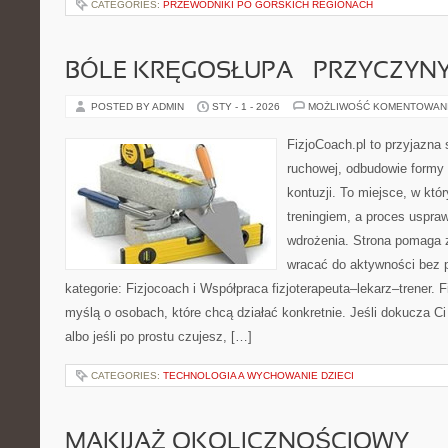
CATEGORIES:
PRZEWODNIKI PO GÓRSKICH REGIONACH
BÓLE KRĘGOSŁUPA – PRZYCZYNY 
POSTED BY ADMIN
STY - 1 - 2026
MOŻLIWOŚĆ KOMENTOWAN
FizjoCoach.pl to przyjazna 
ruchowej, odbudowie formy
kontuzji. To miejsce, w któ
treningiem, a proces uspraw
wdrożenia. Strona pomaga z
wracać do aktywności bez
kategorie: Fizjocoach i Współpraca fizjoterapeuta–lekarz–trener. 
myślą o osobach, które chcą działać konkretnie. Jeśli dokucza Ci k
albo jeśli po prostu czujesz, […]
CATEGORIES:
TECHNOLOGIA A WYCHOWANIE DZIECI
MAKIJAŻ OKOLICZNOŚCIOWY