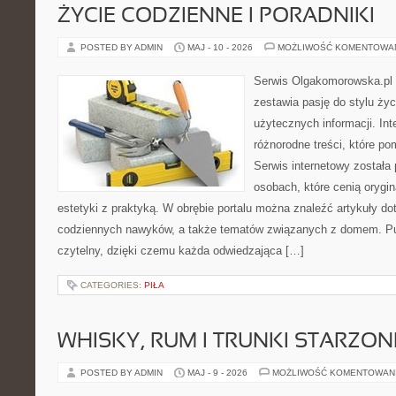
ŻYCIE CODZIENNE I PORADNIKI
POSTED BY ADMIN
MAJ - 10 - 2026
MOŻLIWOŚĆ KOMENTOWA
Serwis Olgakomorowska.pl t
zestawia pasję do stylu życi
użytecznych informacji. Int
różnorodne treści, które po
Serwis internetowy została
osobach, które cenią orygin
estetyki z praktyką. W obrębie portalu można znaleźć artykuły d
codziennych nawyków, a także tematów związanych z domem. Pu
czytelny, dzięki czemu każda odwiedzająca […]
CATEGORIES:
PIŁA
WHISKY, RUM I TRUNKI STARZON
POSTED BY ADMIN
MAJ - 9 - 2026
MOŻLIWOŚĆ KOMENTOWAN