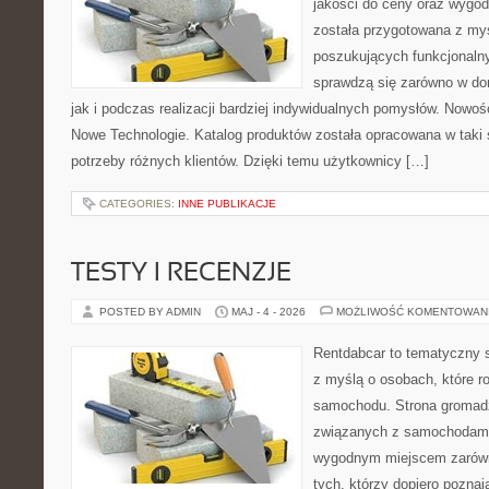
jakości do ceny oraz wygod
została przygotowana z my
poszukujących funkcjonalny
sprawdzą się zarówno w d
jak i podczas realizacji bardziej indywidualnych pomysłów. Nowośc
Nowe Technologie. Katalog produktów została opracowana w taki
potrzeby różnych klientów. Dzięki temu użytkownicy […]
CATEGORIES:
INNE PUBLIKACJE
TESTY I RECENZJE
POSTED BY ADMIN
MAJ - 4 - 2026
MOŻLIWOŚĆ KOMENTOWAN
Rentdabcar to tematyczny s
z myślą o osobach, które 
samochodu. Strona gromad
związanych z samochodami
wygodnym miejscem zarówno
tych, którzy dopiero poznaj