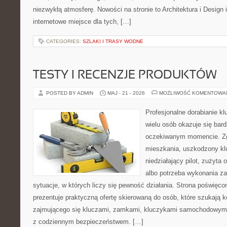
niezwykłą atmosferę. Nowości na stronie to Architektura i Design
internetowe miejsce dla tych, […]
CATEGORIES:
SZLAKI I TRASY WODNE
TESTY I RECENZJE PRODUKTÓW
POSTED BY ADMIN
MAJ - 21 - 2026
MOŻLIWOŚĆ KOMENTOWA
Profesjonalne dorabianie kl
wielu osób okazuje się bar
oczekiwanym momencie. Zg
mieszkania, uszkodzony k
niedziałający pilot, zużyt
albo potrzeba wykonania z
sytuacje, w których liczy się pewność działania. Strona poświęco
prezentuje praktyczną ofertę skierowaną do osób, które szukają
zajmującego się kluczami, zamkami, kluczykami samochodowymi
z codziennym bezpieczeństwem. […]