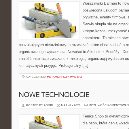
Warszawski Barman to nowo
poświęcona usługom barma
prywatne, eventy firmowe, a
Serwis skupia się na organi
którym każda uroczystość 
charakteru. To miejsce stw
poszukujących nietuzinkowych rozwiązań, które chcą zadbać o 
organizowanego wydarzenia. Nowości to Alkohole z Podróży i Drin
znaleźć inspiracje związane z mixologią, organizacją wydarzeń o
klimatycznych przyjęć. Profesjonalny […]
CATEGORIES:
METAMORFOZY WNĘTRZ
NOWE TECHNOLOGIE
POSTED BY ADMIN
MAJ - 8 - 2026
MOŻLIWOŚĆ KOMENTOWAN
Feniks Shop to dynamicznie
dla osób, które cenią wyso