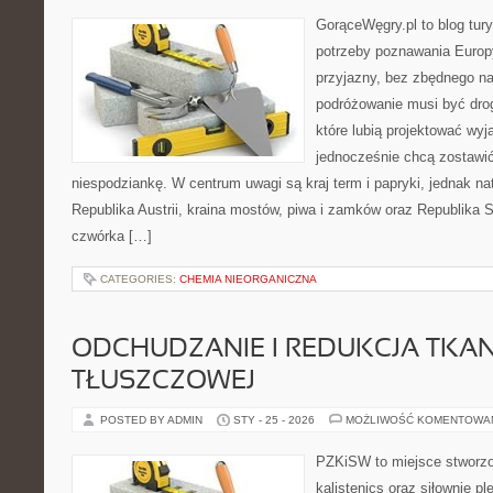
GorąceWęgry.pl to blog tury
potrzeby poznawania Euro
przyjazny, bez zbędnego na
podróżowanie musi być drog
które lubią projektować wyj
jednocześnie chcą zostawić
niespodziankę. W centrum uwagi są kraj term i papryki, jednak natu
Republika Austrii, kraina mostów, piwa i zamków oraz Republika 
czwórka […]
CATEGORIES:
CHEMIA NIEORGANICZNA
ODCHUDZANIE I REDUKCJA TKAN
TŁUSZCZOWEJ
POSTED BY ADMIN
STY - 25 - 2026
MOŻLIWOŚĆ KOMENTOWA
PZKiSW to miejsce stworzo
kalistenics oraz siłownię p