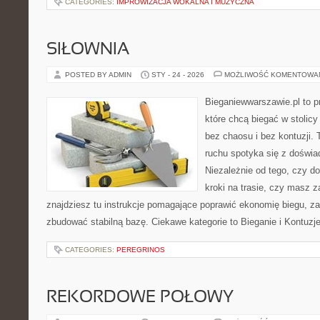
CATEGORIES:
IMPROWIZACJA WOKALNA I MUZYCZNA
SIŁOWNIA
POSTED BY ADMIN
STY - 24 - 2026
MOŻLIWOŚĆ KOMENTOWA
Bieganiewwarszawie.pl to p
które chcą biegać w stolicy
bez chaosu i bez kontuzji. 
ruchu spotyka się z doświ
Niezależnie od tego, czy d
kroki na trasie, czy masz z
znajdziesz tu instrukcje pomagające poprawić ekonomię biegu, z
zbudować stabilną bazę. Ciekawe kategorie to Bieganie i Kontuzje 
CATEGORIES:
PEREGRINOS
REKORDOWE POŁOWY