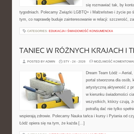
się rozmawiać tak, by konta
tygodniach. Polecamy Związki LGBTQ+ i Małżeństwo i życie po śl
tym, co naprawdę buduje zainteresowanie w relacji: szczerość, za
CATEGORIES:
EDUKACJA I ŚWIADOMOŚĆ KONSUMENCKA
TANIEC W RÓŻNYCH KRAJACH I 
POSTED BY ADMIN
STY - 24 - 2026
MOŻLIWOŚĆ KOMENTOWA
Dream Team Łódź – Aerial, 
portal stworzona dla osób, 
artystyczną aktywność z pra
w kierunku świadomości cia
wszystkich, którzy czują, że
potrafią dać nie tylko spełni
wspierają zdrowie. Polecamy Nauka tańca i kursy i Pytania od c
Łódź opiera się na tym, że każda […]