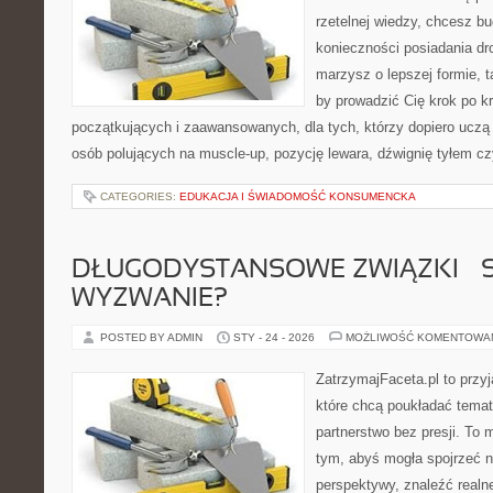
rzetelnej wiedzy, chcesz 
konieczności posiadania dro
marzysz o lepszej formie, ta
by prowadzić Cię krok po k
początkujących i zaawansowanych, dla tych, którzy dopiero uczą 
osób polujących na muscle-up, pozycję lewara, dźwignię tyłem c
CATEGORIES:
EDUKACJA I ŚWIADOMOŚĆ KONSUMENCKA
DŁUGODYSTANSOWE ZWIĄZKI – 
WYZWANIE?
POSTED BY ADMIN
STY - 24 - 2026
MOŻLIWOŚĆ KOMENTOWA
ZatrzymajFaceta.pl to przyj
które chcą poukładać tema
partnerstwo bez presji. To 
tym, abyś mogła spojrzeć n
perspektywy, znaleźć real