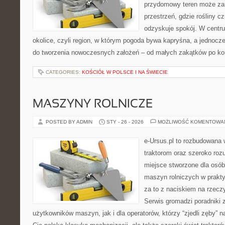
przydomowy teren może zam
przestrzeń, gdzie rośliny cz
odzyskuje spokój. W centrum
okolice, czyli region, w którym pogoda bywa kapryśna, a jednocz
do tworzenia nowoczesnych założeń – od małych zakątków po k
CATEGORIES:
KOŚCIÓŁ W POLSCE I NA ŚWIECIE
MASZYNY ROLNICZE
POSTED BY ADMIN
STY - 26 - 2026
MOŻLIWOŚĆ KOMENTOWA
e-Ursus.pl to rozbudowana 
traktorom oraz szeroko rozu
miejsce stworzone dla osób
maszyn rolniczych w prakt
za to z naciskiem na rzecz
Serwis gromadzi poradniki
użytkowników maszyn, jak i dla operatorów, którzy “zjedli zęby” na