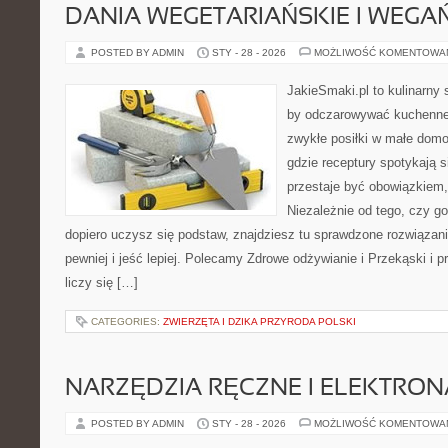
DANIA WEGETARIAŃSKIE I WEGA
POSTED BY ADMIN
STY - 28 - 2026
MOŻLIWOŚĆ KOMENTOWA
JakieSmaki.pl to kulinarny s
by odczarowywać kuchenne
zwykłe posiłki w małe domo
gdzie receptury spotykają s
przestaje być obowiązkiem,
Niezależnie od tego, czy go
dopiero uczysz się podstaw, znajdziesz tu sprawdzone rozwiązan
pewniej i jeść lepiej. Polecamy Zdrowe odżywianie i Przekąski i 
liczy się […]
CATEGORIES:
ZWIERZĘTA I DZIKA PRZYRODA POLSKI
NARZĘDZIA RĘCZNE I ELEKTRO
POSTED BY ADMIN
STY - 28 - 2026
MOŻLIWOŚĆ KOMENTOWA