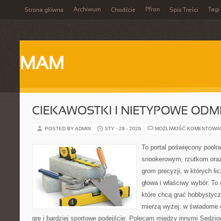
Archiwum
Pfron
Tagi
Strona główna
Chodźcie
Spis Treści
MAM
CIEKAWOSTKI I NIETYPOWE ODM
POSTED BY ADMIN
STY - 29 - 2026
MOŻLIWOŚĆ KOMENTOWA
To portal poświęcony poolo
snookerowym, rzutkom oraz
grom precyzji, w których li
głowa i właściwy wybór. To 
które chcą grać hobbystyczn
mierzą wyżej: w świadome 
grę i bardziej sportowe podejście. Polecam między innymi Sędziow