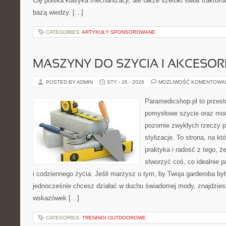
Cię polska klasyka mechanizacji, ale także szeroki świat traktor
bazą wiedzy. […]
CATEGORIES:
ARTYKUŁY SPONSOROWANE
MASZYNY DO SZYCIA I AKCESOR
POSTED BY ADMIN
STY - 26 - 2026
MOŻLIWOŚĆ KOMENTOWA
Paramedicshop.pl to przest
pomysłowe szycie oraz mod
pozornie zwykłych rzeczy 
stylizacje. To strona, na któ
praktyka i radość z tego, 
stworzyć coś, co idealnie p
i codziennego życia. Jeśli marzysz o tym, by Twoja garderoba by
jednocześnie chcesz działać w duchu świadomej mody, znajdziesz
wskazówek […]
CATEGORIES:
TRENINGI OUTDOOROWE