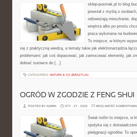
sklep-pusmak.pl to blog bu
powstał z myślą o osobach,
odświeżają mieszkanie, dopi
wnętrza albo po prostu ch
praca wykonana na budowie 
To miejsce, w którym wypo
się z praktyczną wiedzą, a tematy takie jak elektronarzędzia łąc
problemami: jak coś dopasować, jak zamocować elementy, jak zr
dobrać surowce do […]
CATEGORIES:
NATURA & CO (BRAZYLIA)
OGRÓD W ZGODZIE Z FENG SHUI
POSTED BY ADMIN
STY - 27 - 2026
MOŻLIWOŚĆ KOMENTOWA
Świat roślin to miejsce, w k
spotyka się z doświadczeni
pielęgnacji ogrodów. To opo