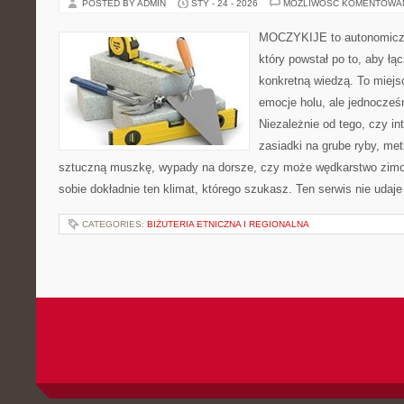
POSTED BY ADMIN
STY - 24 - 2026
MOŻLIWOŚĆ KOMENTOWA
MOCZYKIJE to autonomiczny
który powstał po to, aby ł
konkretną wiedzą. To miejs
emocje holu, ale jednocześ
Niezależnie od tego, czy in
zasiadki na grube ryby, met
sztuczną muszkę, wypady na dorsze, czy może wędkarstwo z
sobie dokładnie ten klimat, którego szukasz. Ten serwis nie udaje
CATEGORIES:
BIŻUTERIA ETNICZNA I REGIONALNA