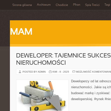
Archiwum
Pfron
Tagi
Strona główna
Chodźcie
Spis Treści
MAM
DEWELOPER: TAJEMNICE SUKCE
NIERUCHOMOŚCI
POSTED BY ADMIN
KWI - 9 - 2025
MOŻLIWOŚĆ KOMENTOWAN
Deweloperzy od lat odnosz
nieruchomości. Jakie są ic
budować markę i zyskiwać 
deweloperskiej. #rynek #n