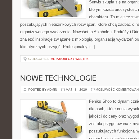
Serwis skupia się na organi
którym każda uroczystość 
charakteru. To miejsce stw
poszukujących nietuzinkowych rozwiązań, które chcą zadbać o 
organizowanego wydarzenia. Nowości to Alkohole z Podróży i Drin
znaleźć inspiracje związane z mixologią, organizacją wydarzeń o
klimatycznych przyjęć. Profesjonalny […]
CATEGORIES:
METAMORFOZY WNĘTRZ
NOWE TECHNOLOGIE
POSTED BY ADMIN
MAJ - 8 - 2026
MOŻLIWOŚĆ KOMENTOWAN
Feniks Shop to dynamicznie
dla osób, które cenią wyso
jakości do ceny oraz wygod
została przygotowana z my
poszukujących funkcjonalny
sprawdzą się zarówno w d