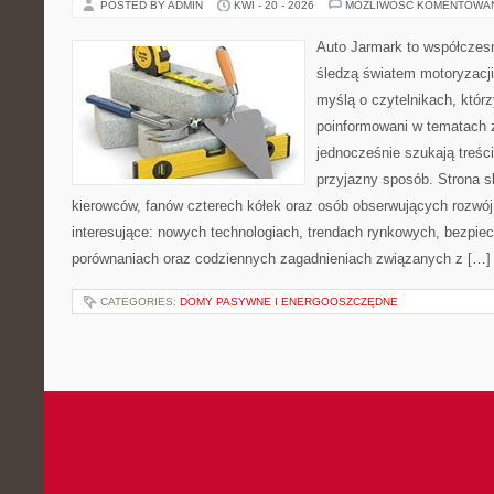
POSTED BY ADMIN
KWI - 20 - 2026
MOŻLIWOŚĆ KOMENTOWA
Auto Jarmark to współczesn
śledzą światem motoryzacji
myślą o czytelnikach, któr
poinformowani w tematach 
jednocześnie szukają treśc
przyjazny sposób. Strona sk
kierowców, fanów czterech kółek oraz osób obserwujących rozwój
interesujące: nowych technologiach, trendach rynkowych, bezpiecz
porównaniach oraz codziennych zagadnieniach związanych z […]
CATEGORIES:
DOMY PASYWNE I ENERGOOSZCZĘDNE