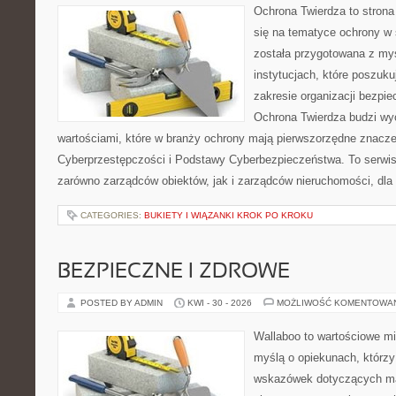
Ochrona Twierdza to strona 
się na tematyce ochrony w
została przygotowana z myś
instytucjach, które poszuk
zakresie organizacji bezp
Ochrona Twierdza budzi wyo
wartościami, które w branży ochrony mają pierwszorzędne znacze
Cyberprzestępczości i Podstawy Cyberbezpieczeństwa. To serwis
zarówno zarządców obiektów, jak i zarządców nieruchomości, dla
CATEGORIES:
BUKIETY I WIĄZANKI KROK PO KROKU
BEZPIECZNE I ZDROWE
POSTED BY ADMIN
KWI - 30 - 2026
MOŻLIWOŚĆ KOMENTOWA
Wallaboo to wartościowe mi
myślą o opiekunach, którz
wskazówek dotyczących mał