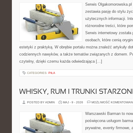
Serwis Olgakomorowska.pl t
zestawia pasję do stylu życi
użytecznych informacji. Int
różnorodne treści, które po
Serwis internetowy została
osobach, które cenią orygin
estetyki z praktyką. W obrębie portalu można znaleźć artykuły d
codziennych nawyków, a także tematów związanych z domem. Pu
czytelny, dzięki czemu każda odwiedzająca […]
CATEGORIES:
PIŁA
WHISKY, RUM I TRUNKI STARZON
POSTED BY ADMIN
MAJ - 9 - 2026
MOŻLIWOŚĆ KOMENTOWAN
Warszawski Barman to nowo
poświęcona usługom barma
prywatne, eventy firmowe, a