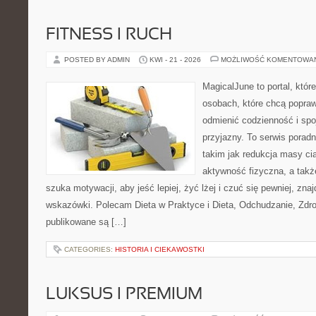
FITNESS I RUCH
POSTED BY ADMIN
KWI - 21 - 2026
MOŻLIWOŚĆ KOMENTOWA
MagicalJune to portal, któr
osobach, które chcą popra
odmienić codzienność i spo
przyjazny. To serwis pora
takim jak redukcja masy ci
aktywność fizyczna, a takż
szuka motywacji, aby jeść lepiej, żyć lżej i czuć się pewniej, zna
wskazówki. Polecam Dieta w Praktyce i Dieta, Odchudzanie, Zdro
publikowane są […]
CATEGORIES:
HISTORIA I CIEKAWOSTKI
LUKSUS I PREMIUM