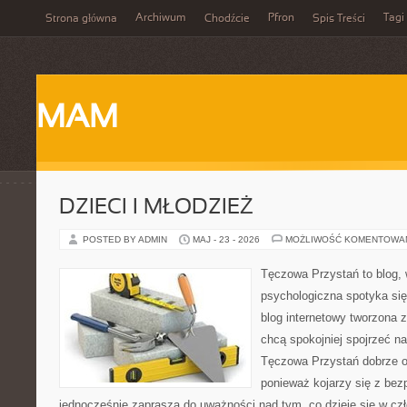
Archiwum
Pfron
Tagi
Strona główna
Chodźcie
Spis Treści
MAM
DZIECI I MŁODZIEŻ
POSTED BY ADMIN
MAJ - 23 - 2026
MOŻLIWOŚĆ KOMENTOWA
Tęczowa Przystań to blog,
psychologiczna spotyka si
blog internetowy tworzona 
chcą spokojniej spojrzeć n
Tęczowa Przystań dobrze o
ponieważ kojarzy się z be
jednocześnie zaprasza do uważności nad tym, co dzieje się w cz