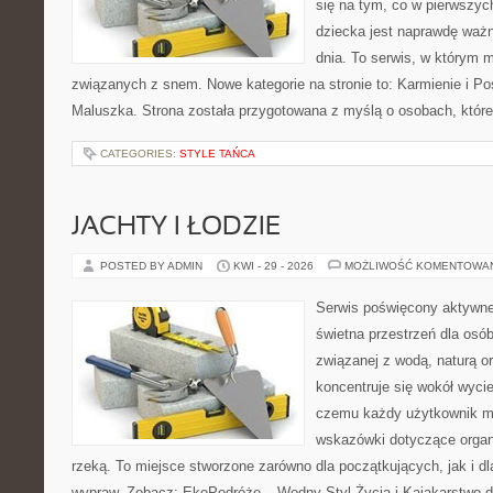
się na tym, co w pierwszych
dziecka jest naprawdę ważn
dnia. To serwis, w którym 
związanych z snem. Nowe kategorie na stronie to: Karmienie i Pos
Maluszka. Strona została przygotowana z myślą o osobach, któ
CATEGORIES:
STYLE TAŃCA
JACHTY I ŁODZIE
POSTED BY ADMIN
KWI - 29 - 2026
MOŻLIWOŚĆ KOMENTOWA
Serwis poświęcony aktywn
świetna przestrzeń dla osób,
związanej z wodą, naturą o
koncentruje się wokół wyci
czemu każdy użytkownik m
wskazówki dotyczące organ
rzeką. To miejsce stworzone zarówno dla początkujących, jak i d
wypraw. Zobacz: EkoPodróże – Wodny Styl Życia i Kajakarstwo d