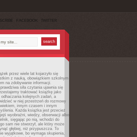
SCRIBE
FACEBOOK
TWITTER
ążek przez wiele lat kojarzyło się
stkim z nauką, obowiązkiem szkolnym
em na zdobywanie informacji.
rawdziwa siła czytania ujawnia się
rzestajemy traktować książkę jako
 odhaczania kolejnych zadań, a
idzieć w niej przestrzeń do rozmowy
owiekiem, innym czasem i innym
ślenia. Każda książka jest przecież
ejś wyobraźni, wiedzy, obserwacji albo
elnik, sięgając po nią, wchodzi do
ego sam nie stworzył, ale który może
ynąć głębiej, niż przypuszcza. To
ie wyjątkowe, bo wymaga skupienia,