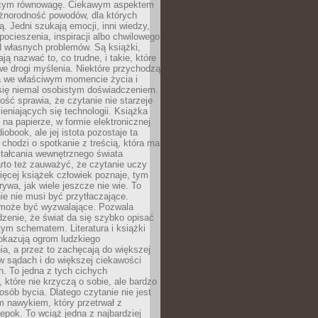
ącym równowagę. Ciekawym aspektem
óżnorodność powodów, dla których
ją. Jedni szukają emocji, inni wiedzy,
 pocieszenia, inspiracji albo chwilowego
d własnych problemów. Są książki,
ją nazwać to, co trudne, i takie, które
we drogi myślenia. Niektóre przychodzą
a we właściwym momencie życia i
 się niemal osobistym doświadczeniem.
ość sprawia, że czytanie nie starzeje
eniających się technologii. Książka
 na papierze, w formie elektronicznej
iobook, ale jej istota pozostaje ta
chodzi o spotkanie z treścią, która ma
tałcania wewnętrznego świata
rto też zauważyć, że czytanie uczy
ięcej książek człowiek poznaje, tym
rywa, jak wiele jeszcze nie wie. To
e nie musi być przytłaczające.
 może być wyzwalające. Pozwala
dzenie, że świat da się szybko opisać
ym schematem. Literatura i książki
pokazują ogrom ludzkiego
a, a przez to zachęcają do większej
w sądach i do większej ciekawości
. To jedna z tych cichych
, które nie krzyczą o sobie, ale bardzo
osób bycia. Dlatego czytanie nie jest
 nawykiem, który przetrwał z
epok. To wciąż jedna z najbardziej