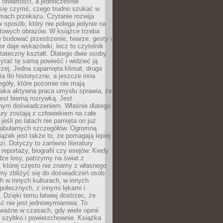
i otwartości, a jednocześnie
się czymś, czego trudno szukać w
mach przekazu. Czytanie rozwija
 sposób, który nie polega jedynie na
otowych obrazów. W książce trzeba
 budować przestrzenie, twarze, gesty i
tor daje wskazówki, lecz to czytelnik
tateczny kształt. Dlatego dwie osoby
tać tę samą powieść i widzieć ją
czej. Jedna zapamięta klimat, druga
cia tło historyczne, a jeszcze inna
góły, które pozornie nie mają
Taka aktywna praca umysłu sprawia, że
jest bierną rozrywką. Jest
nym doświadczeniem. Właśnie dlatego
tury zostają z człowiekiem na całe
jeśli po latach nie pamięta on już
fabularnych szczegółów. Ogromną
iążek jest także to, że pomagają lepiej
zi. Dotyczy to zarówno literatury
i reportaży, biografii czy esejów. Kiedy
ze losy, patrzymy na świat z
 której często nie znamy z własnego
my zbliżyć się do doświadczeń osób
 w innych kulturach, w innych
ołecznych, z innymi lękami i
. Dzięki temu łatwiej dostrzec, że
ć nie jest jednowymiarowa. To
ważne w czasach, gdy wiele opinii
ę szybko i powierzchownie. Książka