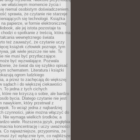
a we właściwym momencie życia i
 się niemal osobistym doświadczeniem.
ość sprawia, że czytanie nie starzeje
eniających się technologii. Książka
 na papierze, w formie elektronicznej
iobook, ale jej istota pozostaje ta
chodzi o spotkanie z treścią, która ma
tałcania wewnętrznego świata
rto też zauważyć, że czytanie uczy
ięcej książek człowiek poznaje, tym
rywa, jak wiele jeszcze nie wie. To
e nie musi być przytłaczające.
 może być wyzwalające. Pozwala
dzenie, że świat da się szybko opisać
ym schematem. Literatura i książki
pokazują ogrom ludzkiego
a, a przez to zachęcają do większej
w sądach i do większej ciekawości
. To jedna z tych cichych
, które nie krzyczą o sobie, ale bardzo
osób bycia. Dlatego czytanie nie jest
 nawykiem, który przetrwał z
epok. To wciąż jedna z najbardziej
ch czynności, jakie można włączyć do
. Nie wymaga wielkich środków, a
bardzo wiele. Rozszerza język, pogłębia
zmacnia koncentrację i uczy uważności
a. Co najważniejsze, przypomina, że
 musi żyć wyłącznie tym, co najbliższe