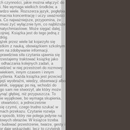
ch czynności, jakie można włączyć do
. Nie wymaga wielkich środków, a
bardzo wiele. Rozszerza język, pogłębia
zmacnia koncentrację i uczy uważności
a. Co najważniejsze, przypomina, że
 musi żyć wyłącznie tym, co najbliższe
j natychmiastowe. Może sięgać dalej,
kojniej. Książka jest do tego jedną z
dróg.
ążek przez wiele lat kojarzyło się
stkim z nauką, obowiązkiem szkolnym
em na zdobywanie informacji.
rawdziwa siła czytania ujawnia się
rzestajemy traktować książkę jako
 odhaczania kolejnych zadań, a
idzieć w niej przestrzeń do rozmowy
owiekiem, innym czasem i innym
ślenia. Każda książka jest przecież
ejś wyobraźni, wiedzy, obserwacji albo
elnik, sięgając po nią, wchodzi do
ego sam nie stworzył, ale który może
ynąć głębiej, niż przypuszcza. To
ie wyjątkowe, bo wymaga skupienia,
i otwartości, a jednocześnie
się czymś, czego trudno szukać w
mach przekazu. Czytanie rozwija
 sposób, który nie polega jedynie na
otowych obrazów. W książce trzeba
 budować przestrzenie, twarze, gesty i
tor daje wskazówki, lecz to czytelnik