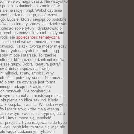
ozumienie wymaga czasu. Nie wszystko
ć po kilku zdaniach ani zamknąć w
iale na rację i błąd. Wokół czytania
ż coś bardzo cennego, choć często
go. Ludzie, którzy sięgają po podobne
orów albo tematy, zaczynają dzielić się
polecać sobie tytuły i dyskutować o
których przecież nikt z nich nigdy nie
 rodzi się
społeczność tematyczna
a hałasie i chwilowej modzie, ale na
ekawości. Książki tworzą mosty między
, bo o tych samych tekstach mogą
oby młode i starsze. To rzadkie
ulturze, która często dzieli odbiorców
jsze grupy. Dobra literatura potrafi
ieważ dotyka spraw naprawdę
: miłości, straty, ambicji, winy,
otności i potrzeby sensu. Nie można
ć o tym, że czytanie jest formą
innego rodzaju niż większość
ch rozrywek. Nie bombarduje
ie wymusza natychmiastowej reakcji,
 skupienia co kilka sekund. Kiedy
da z książką, zwalnia. Wchodzi w rytm
ów i rozdziałów, które mają własną
łaśnie w tym zwolnieniu kryje się duża
ści. Umysł może się uspokoić,
, przejść z trybu reagowania do trybu
a wielu osób lektura staje się więc nie
 ale wręcz codziennym rytuałem