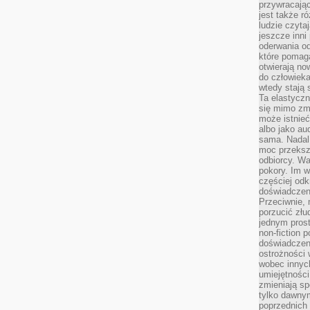
przywracaj
jest także r
ludzie czyta
jeszcze inni
oderwania o
które pomaga
otwierają no
do człowiek
wtedy stają
Ta elastyczn
się mimo zmi
może istnieć
albo jako aud
sama. Nadal 
moc przeksz
odbiorcy. Wa
pokory. Im w
częściej odk
doświadczeni
Przeciwnie,
porzucić złu
jednym prost
non-fiction 
doświadczeni
ostrożności 
wobec innych
umiejętności
zmieniają sp
tylko dawnym
poprzednich 