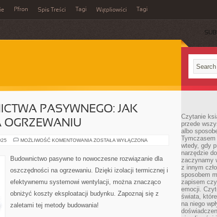
Pfron
Tagi
Tagi
ie
Spis Treści
Wątpliowści
SUB
ICTWA PASYWNEGO: JAK
Czytanie ksi
 OGRZEWANIU
przede wszy
albo sposob
Tymczasem p
ZALETY
025
MOŻLIWOŚĆ KOMENTOWANIA
ZOSTAŁA WYŁĄCZONA
wtedy, gdy p
BUDOWNICTWA
PASYWNEGO:
narzędzie do
JAK
Budownictwo pasywne to nowoczesne rozwiązanie dla
zaczynamy w
OSZCZĘDZAĆ
NA
z innym czł
oszczędności na ogrzewaniu. Dzięki izolacji termicznej i
OGRZEWANIU
sposobem my
efektywnemu systemowi wentylacji, można znacząco
zapisem czyj
emocji. Czyt
obniżyć koszty eksploatacji budynku. Zapoznaj się z
świata, któr
na niego wpł
zaletami tej metody budowania!
doświadczen