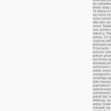
do człowiek
wtedy stają
Ta elastyczn
się mimo zmi
może istnieć
albo jako aud
sama. Nadal 
moc przeksz
odbiorcy. Wa
pokory. Im w
częściej odk
doświadczeni
Przeciwnie,
porzucić złu
jednym prost
non-fiction 
doświadczeni
ostrożności 
wobec innych
umiejętności
zmieniają sp
tylko dawnym
poprzednich 
wartościowy
codzienności
potrafi dać 
refleksję, w
wobec świat
człowiek nie