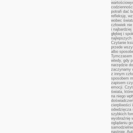
wartościowy
codzienności
potrafi dać 
refleksję, w
wobec świat
człowiek nie
i najbardzie
głębiej i spo
najlepszych 
Czytanie ksi
przede wszy
albo sposob
Tymczasem p
wtedy, gdy p
narzędzie do
zaczynamy w
z innym czł
sposobem my
zapisem czyj
emocji. Czyt
świata, któr
na niego wpł
doświadczen
cierpliwości 
odwdzięcza 
szybkich for
wyobraźnię w
oglądaniu g
samodzielnie
nastroje. Au