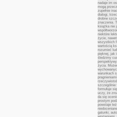
nadaje im os
mogą przeczy
zupełnie ina
dialogi, trze
drobne szcze
znaczenia. 
książka nie 
współtworzo
niektóre lek
życie, nawet 
wszystkich 
wartością ks
rozumieć lud
pięknej, jak 
śledzimy cud
perspektywy,
życia. Może
wychowanych
warunkach sp
pragnieniami
rzeczywistoś
szczególnie 
formułuje si
uczy, że zr
da się oceni
prostym podz
powstaje te
niedoceniane
gatunki, aut
wrażeniami, 