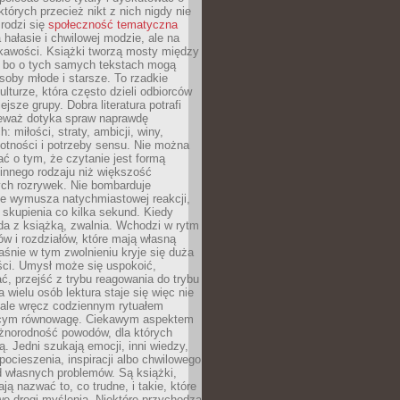
których przecież nikt z nich nigdy nie
 rodzi się
społeczność tematyczna
a hałasie i chwilowej modzie, ale na
ekawości. Książki tworzą mosty między
, bo o tych samych tekstach mogą
oby młode i starsze. To rzadkie
ulturze, która często dzieli odbiorców
jsze grupy. Dobra literatura potrafi
ieważ dotyka spraw naprawdę
: miłości, straty, ambicji, winy,
otności i potrzeby sensu. Nie można
ć o tym, że czytanie jest formą
innego rodzaju niż większość
ch rozrywek. Nie bombarduje
ie wymusza natychmiastowej reakcji,
 skupienia co kilka sekund. Kiedy
da z książką, zwalnia. Wchodzi w rytm
ów i rozdziałów, które mają własną
łaśnie w tym zwolnieniu kryje się duża
ści. Umysł może się uspokoić,
, przejść z trybu reagowania do trybu
a wielu osób lektura staje się więc nie
 ale wręcz codziennym rytuałem
ącym równowagę. Ciekawym aspektem
óżnorodność powodów, dla których
ją. Jedni szukają emocji, inni wiedzy,
 pocieszenia, inspiracji albo chwilowego
d własnych problemów. Są książki,
ją nazwać to, co trudne, i takie, które
we drogi myślenia. Niektóre przychodzą