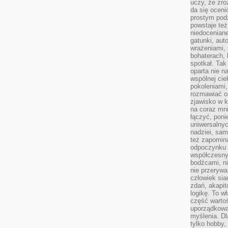
uczy, że zr
da się oceni
prostym podz
powstaje te
niedoceniane
gatunki, aut
wrażeniami, 
bohaterach, 
spotkał. Tak
oparta nie n
wspólnej ci
pokoleniami
rozmawiać os
zjawisko w k
na coraz mnie
łączyć, pon
uniwersalnych
nadziei, sam
też zapomina
odpoczynku 
współczesny
bodźcami, n
nie przerywa
człowiek sia
zdań, akapit
logikę. To w
część warto
uporządkować
myślenia. Dl
tylko hobby,