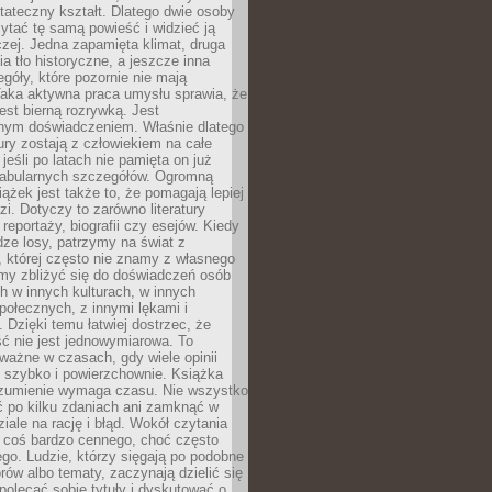
tateczny kształt. Dlatego dwie osoby
tać tę samą powieść i widzieć ją
czej. Jedna zapamięta klimat, druga
cia tło historyczne, a jeszcze inna
góły, które pozornie nie mają
Taka aktywna praca umysłu sprawia, że
jest bierną rozrywką. Jest
nym doświadczeniem. Właśnie dlatego
tury zostają z człowiekiem na całe
jeśli po latach nie pamięta on już
fabularnych szczegółów. Ogromną
iążek jest także to, że pomagają lepiej
zi. Dotyczy to zarówno literatury
i reportaży, biografii czy esejów. Kiedy
ze losy, patrzymy na świat z
 której często nie znamy z własnego
my zbliżyć się do doświadczeń osób
 w innych kulturach, w innych
ołecznych, z innymi lękami i
. Dzięki temu łatwiej dostrzec, że
ć nie jest jednowymiarowa. To
ważne w czasach, gdy wiele opinii
ę szybko i powierzchownie. Książka
ozumienie wymaga czasu. Nie wszystko
ć po kilku zdaniach ani zamknąć w
iale na rację i błąd. Wokół czytania
ż coś bardzo cennego, choć często
go. Ludzie, którzy sięgają po podobne
orów albo tematy, zaczynają dzielić się
polecać sobie tytuły i dyskutować o