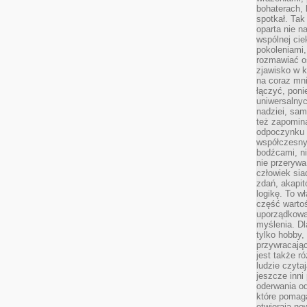
bohaterach, 
spotkał. Tak
oparta nie n
wspólnej ci
pokoleniami
rozmawiać os
zjawisko w k
na coraz mnie
łączyć, pon
uniwersalnych
nadziei, sam
też zapomina
odpoczynku 
współczesny
bodźcami, n
nie przerywa
człowiek sia
zdań, akapit
logikę. To w
część warto
uporządkować
myślenia. Dl
tylko hobby,
przywracaj
jest także r
ludzie czyta
jeszcze inni
oderwania o
które pomaga
otwierają no