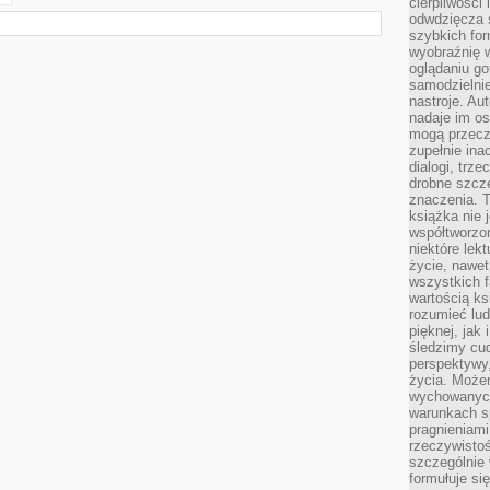
cierpliwości 
odwdzięcza 
szybkich for
wyobraźnię w
oglądaniu g
samodzielnie
nastroje. Au
nadaje im os
mogą przeczy
zupełnie ina
dialogi, trze
drobne szcze
znaczenia. 
książka nie 
współtworzo
niektóre lek
życie, nawet 
wszystkich 
wartością ks
rozumieć lud
pięknej, jak 
śledzimy cud
perspektywy,
życia. Może
wychowanych
warunkach sp
pragnieniami
rzeczywistoś
szczególnie 
formułuje si