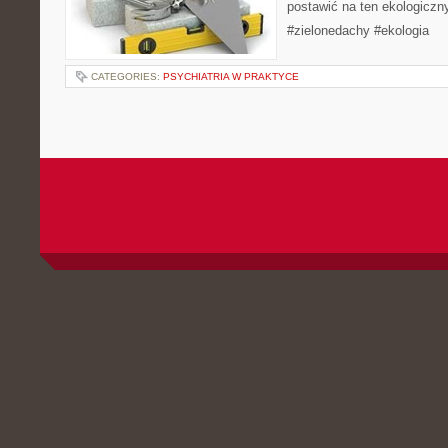
postawić na ten ekologiczny
#zielonedachy #ekologia
CATEGORIES:
PSYCHIATRIA W PRAKTYCE