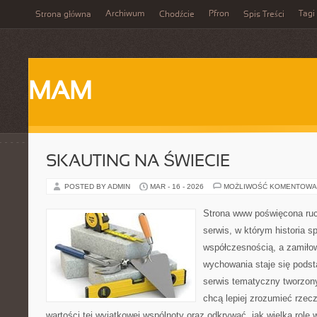
Archiwum
Pfron
Tagi
Strona główna
Chodźcie
Spis Treści
MAM
SKAUTING NA ŚWIECIE
POSTED BY ADMIN
MAR - 16 - 2026
MOŻLIWOŚĆ KOMENTOWA
Strona www poświęcona ruc
serwis, w którym historia s
współczesnością, a zamiłow
wychowania staje się podst
serwis tematyczny tworzon
chcą lepiej zrozumieć rzec
wartości tej wyjątkowej wspólnoty oraz odkrywać, jak wielką rolę 