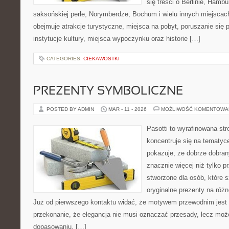
się treści o Berlinie, Hamb
saksońskiej perle, Norymberdze, Bochum i wielu innych miejscac
obejmuje atrakcje turystyczne, miejsca na pobyt, poruszanie się 
instytucje kultury, miejsca wypoczynku oraz historie […]
CATEGORIES:
CIEKAWOSTKI
PREZENTY SYMBOLICZNE
POSTED BY ADMIN
MAR - 11 - 2026
MOŻLIWOŚĆ KOMENTOWA
Pasotti to wyrafinowana str
koncentruje się na tematyc
pokazuje, że dobrze dobra
znacznie więcej niż tylko 
stworzone dla osób, które 
oryginalne prezenty na różn
Już od pierwszego kontaktu widać, że motywem przewodnim jest t
przekonanie, że elegancja nie musi oznaczać przesady, lecz moż
dopasowaniu, […]