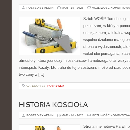
POSTED BY ADMIN
MAR - 14 - 2026
MOŻLIWOŚĆ KOMENTOWA
Sztab WOŚP Tarnobrzeg – G
przestrzeń, w którym pomoc
entuzjazmem, a lokalna wsp
wspólne działanie ma ogrom
strona o wydarzeniach, ale
wokół idei pomagania, zaa
atmosfery, która jednoczy mieszkańców Tarnobrzega oraz wszystk
intencjach. Każdy, kto trafia do tej przestrzeni, może od razu pocz
tworzony z […]
CATEGORIES:
ROZRYWKA
HISTORIA KOŚCIOŁA
POSTED BY ADMIN
MAR - 14 - 2026
MOŻLIWOŚĆ KOMENTOWA
Strona internetowa Parafii 