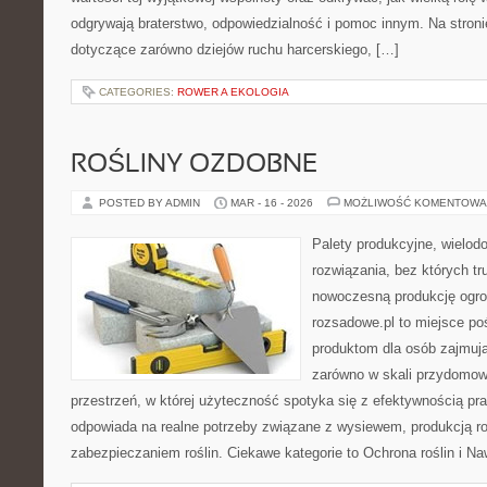
odgrywają braterstwo, odpowiedzialność i pomoc innym. Na stron
dotyczące zarówno dziejów ruchu harcerskiego, […]
CATEGORIES:
ROWER A EKOLOGIA
ROŚLINY OZDOBNE
POSTED BY ADMIN
MAR - 16 - 2026
MOŻLIWOŚĆ KOMENTOWA
Palety produkcyjne, wielodon
rozwiązania, bez których t
nowoczesną produkcję ogrod
rozsadowe.pl to miejsce p
produktom dla osób zajmuj
zarówno w skali przydomowe
przestrzeń, w której użyteczność spotyka się z efektywnością pra
odpowiada na realne potrzeby związane z wysiewem, produkcją r
zabezpieczaniem roślin. Ciekawe kategorie to Ochrona roślin i N