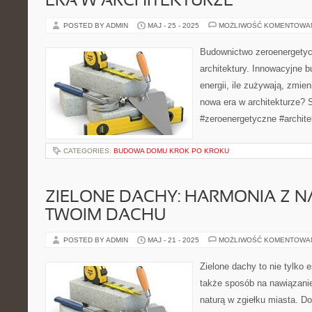
ERA W ARCHITEKTURZE
POSTED BY ADMIN
MAJ - 25 - 2025
MOŻLIWOŚĆ KOMENTOWA
Budownictwo zeroenergetyc
architektury. Innowacyjne b
energii, ile zużywają, zmie
nowa era w architekturze?
#zeroenergetyczne #archit
CATEGORIES:
BUDOWA DOMU KROK PO KROKU
ZIELONE DACHY: HARMONIA Z N
TWOIM DACHU
POSTED BY ADMIN
MAJ - 21 - 2025
MOŻLIWOŚĆ KOMENTOWA
Zielone dachy to nie tylko 
także sposób na nawiązani
naturą w zgiełku miasta. Do