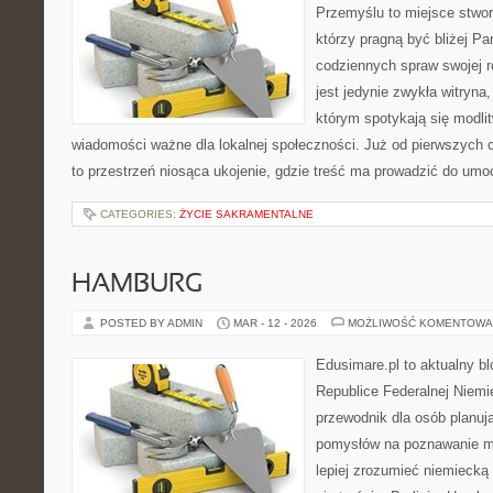
Przemyślu to miejsce stwor
którzy pragną być bliżej Pa
codziennych spraw swojej r
jest jedynie zwykła witryn
którym spotykają się modlit
wiadomości ważne dla lokalnej społeczności. Już od pierwszych 
to przestrzeń niosąca ukojenie, gdzie treść ma prowadzić do umoc
CATEGORIES:
ŻYCIE SAKRAMENTALNE
HAMBURG
POSTED BY ADMIN
MAR - 12 - 2026
MOŻLIWOŚĆ KOMENTOWA
Edusimare.pl to aktualny b
Republice Federalnej Niemie
przewodnik dla osób planu
pomysłów na poznawanie mi
lepiej zrozumieć niemiecką 