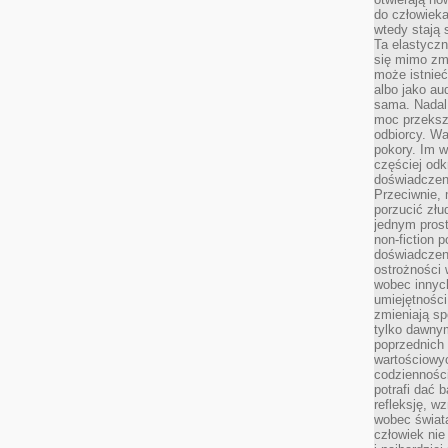
do człowiek
wtedy stają
Ta elastyczn
się mimo zmi
może istnieć
albo jako aud
sama. Nadal 
moc przeksz
odbiorcy. Wa
pokory. Im w
częściej odk
doświadczeni
Przeciwnie,
porzucić złu
jednym prost
non-fiction 
doświadczeni
ostrożności 
wobec innych
umiejętności
zmieniają sp
tylko dawnym
poprzednich 
wartościowy
codzienności
potrafi dać 
refleksję, w
wobec świat
człowiek nie