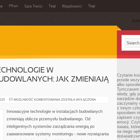
Pfron
Tagi
Tagi
ie
Spis Treści
Wątpliowści
SUB
ECHNOLOGIE W
Czytanie ksi
UDOWLANYCH: JAK ZMIENIAJĄ
przede wszy
albo sposob
Tymczasem p
wtedy, gdy p
narzędzie do
INNOWACYJNE
2025
MOŻLIWOŚĆ KOMENTOWANIA
ZOSTAŁA WYŁĄCZONA
TECHNOLOGIE
zaczynamy w
W
z innym czł
INSTALACJACH
Innowacyjne technologie w instalacjach budowlanych
sposobem my
BUDOWLANYCH:
JAK
zapisem czyj
zmieniają oblicze przemysłu budowlanego. Od
ZMIENIAJĄ
emocji. Czyt
PRZEMYSŁ?
inteligentnych systemów zarządzania energią po
świata, któr
na niego wpł
zaawansowane systemy monitoringu - nowe rozwiązania
doświadczen