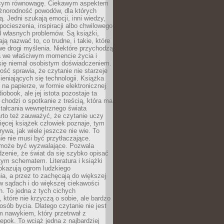
ącym równowagę. Ciekawym aspektem
óżnorodność powodów, dla których
ją. Jedni szukają emocji, inni wiedzy,
 pocieszenia, inspiracji albo chwilowego
d własnych problemów. Są książki,
ją nazwać to, co trudne, i takie, które
we drogi myślenia. Niektóre przychodzą
a we właściwym momencie życia i
 się niemal osobistym doświadczeniem.
ość sprawia, że czytanie nie starzeje
eniających się technologii. Książka
 na papierze, w formie elektronicznej
iobook, ale jej istota pozostaje ta
chodzi o spotkanie z treścią, która ma
tałcania wewnętrznego świata
rto też zauważyć, że czytanie uczy
ięcej książek człowiek poznaje, tym
rywa, jak wiele jeszcze nie wie. To
e nie musi być przytłaczające.
 może być wyzwalające. Pozwala
dzenie, że świat da się szybko opisać
ym schematem. Literatura i książki
pokazują ogrom ludzkiego
a, a przez to zachęcają do większej
w sądach i do większej ciekawości
. To jedna z tych cichych
, które nie krzyczą o sobie, ale bardzo
osób bycia. Dlatego czytanie nie jest
 nawykiem, który przetrwał z
epok. To wciąż jedna z najbardziej