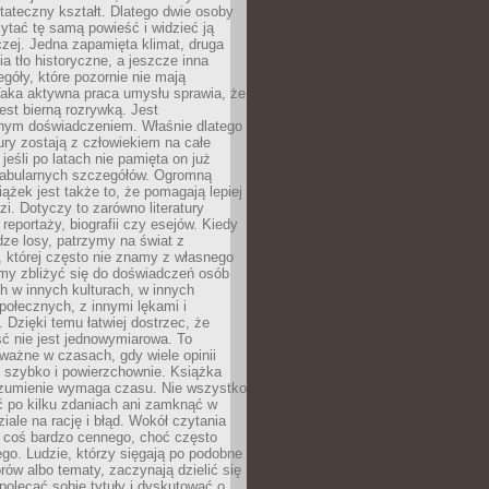
tateczny kształt. Dlatego dwie osoby
tać tę samą powieść i widzieć ją
czej. Jedna zapamięta klimat, druga
cia tło historyczne, a jeszcze inna
góły, które pozornie nie mają
Taka aktywna praca umysłu sprawia, że
jest bierną rozrywką. Jest
nym doświadczeniem. Właśnie dlatego
tury zostają z człowiekiem na całe
jeśli po latach nie pamięta on już
fabularnych szczegółów. Ogromną
iążek jest także to, że pomagają lepiej
zi. Dotyczy to zarówno literatury
i reportaży, biografii czy esejów. Kiedy
ze losy, patrzymy na świat z
 której często nie znamy z własnego
my zbliżyć się do doświadczeń osób
 w innych kulturach, w innych
ołecznych, z innymi lękami i
. Dzięki temu łatwiej dostrzec, że
ć nie jest jednowymiarowa. To
ważne w czasach, gdy wiele opinii
ę szybko i powierzchownie. Książka
ozumienie wymaga czasu. Nie wszystko
ć po kilku zdaniach ani zamknąć w
iale na rację i błąd. Wokół czytania
ż coś bardzo cennego, choć często
go. Ludzie, którzy sięgają po podobne
orów albo tematy, zaczynają dzielić się
polecać sobie tytuły i dyskutować o