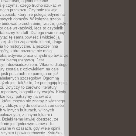
i otwartości, a jednocześnie
się czymś, czego trudno szukać w
mach przekazu. Czytanie rozwija
 sposób, który nie polega jedynie na
otowych obrazów. W książce trzeba
 budować przestrzenie, twarze, gesty i
tor daje wskazówki, lecz to czytelnik
tateczny kształt. Dlatego dwie osoby
tać tę samą powieść i widzieć ją
czej. Jedna zapamięta klimat, druga
cia tło historyczne, a jeszcze inna
góły, które pozornie nie mają
Taka aktywna praca umysłu sprawia, że
jest bierną rozrywką. Jest
nym doświadczeniem. Właśnie dlatego
tury zostają z człowiekiem na całe
jeśli po latach nie pamięta on już
fabularnych szczegółów. Ogromną
iążek jest także to, że pomagają lepiej
zi. Dotyczy to zarówno literatury
i reportaży, biografii czy esejów. Kiedy
ze losy, patrzymy na świat z
 której często nie znamy z własnego
my zbliżyć się do doświadczeń osób
 w innych kulturach, w innych
ołecznych, z innymi lękami i
. Dzięki temu łatwiej dostrzec, że
ć nie jest jednowymiarowa. To
ważne w czasach, gdy wiele opinii
ę szybko i powierzchownie. Książka