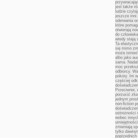
przywracaj
jest także r
ludzie czyta
jeszcze inni
oderwania o
które pomaga
otwierają no
do człowiek
wtedy stają
Ta elastyczn
się mimo zmi
może istnieć
albo jako aud
sama. Nadal 
moc przeksz
odbiorcy. Wa
pokory. Im w
częściej odk
doświadczeni
Przeciwnie,
porzucić złu
jednym prost
non-fiction 
doświadczeni
ostrożności 
wobec innych
umiejętności
zmieniają sp
tylko dawnym
poprzednich 