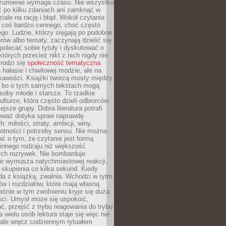
ozumienie wymaga czasu. Nie wszystko
ć po kilku zdaniach ani zamknąć w
iale na rację i błąd. Wokół czytania
ż coś bardzo cennego, choć często
go. Ludzie, którzy sięgają po podobne
orów albo tematy, zaczynają dzielić się
polecać sobie tytuły i dyskutować o
których przecież nikt z nich nigdy nie
 rodzi się
społeczność tematyczna
a hałasie i chwilowej modzie, ale na
ekawości. Książki tworzą mosty między
, bo o tych samych tekstach mogą
oby młode i starsze. To rzadkie
ulturze, która często dzieli odbiorców
jsze grupy. Dobra literatura potrafi
ieważ dotyka spraw naprawdę
: miłości, straty, ambicji, winy,
otności i potrzeby sensu. Nie można
ć o tym, że czytanie jest formą
innego rodzaju niż większość
ch rozrywek. Nie bombarduje
ie wymusza natychmiastowej reakcji,
 skupienia co kilka sekund. Kiedy
da z książką, zwalnia. Wchodzi w rytm
ów i rozdziałów, które mają własną
łaśnie w tym zwolnieniu kryje się duża
ści. Umysł może się uspokoić,
, przejść z trybu reagowania do trybu
a wielu osób lektura staje się więc nie
 ale wręcz codziennym rytuałem