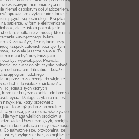
a we właściwym momencie życia i
 się niemal osobistym doświadczeniem.
ość sprawia, że czytanie nie starzeje
eniających się technologii. Książka
 na papierze, w formie elektronicznej
iobook, ale jej istota pozostaje ta
chodzi o spotkanie z treścią, która ma
tałcania wewnętrznego świata
rto też zauważyć, że czytanie uczy
ięcej książek człowiek poznaje, tym
rywa, jak wiele jeszcze nie wie. To
e nie musi być przytłaczające.
 może być wyzwalające. Pozwala
dzenie, że świat da się szybko opisać
ym schematem. Literatura i książki
pokazują ogrom ludzkiego
a, a przez to zachęcają do większej
w sądach i do większej ciekawości
. To jedna z tych cichych
, które nie krzyczą o sobie, ale bardzo
osób bycia. Dlatego czytanie nie jest
 nawykiem, który przetrwał z
epok. To wciąż jedna z najbardziej
ch czynności, jakie można włączyć do
. Nie wymaga wielkich środków, a
bardzo wiele. Rozszerza język, pogłębia
zmacnia koncentrację i uczy uważności
a. Co najważniejsze, przypomina, że
 musi żyć wyłącznie tym, co najbliższe