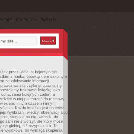
SCRIBE
FACEBOOK
TWITTER
ążek przez wiele lat kojarzyło się
stkim z nauką, obowiązkiem szkolnym
em na zdobywanie informacji.
rawdziwa siła czytania ujawnia się
rzestajemy traktować książkę jako
 odhaczania kolejnych zadań, a
idzieć w niej przestrzeń do rozmowy
owiekiem, innym czasem i innym
ślenia. Każda książka jest przecież
ejś wyobraźni, wiedzy, obserwacji albo
elnik, sięgając po nią, wchodzi do
ego sam nie stworzył, ale który może
ynąć głębiej, niż przypuszcza. To
ie wyjątkowe, bo wymaga skupienia,