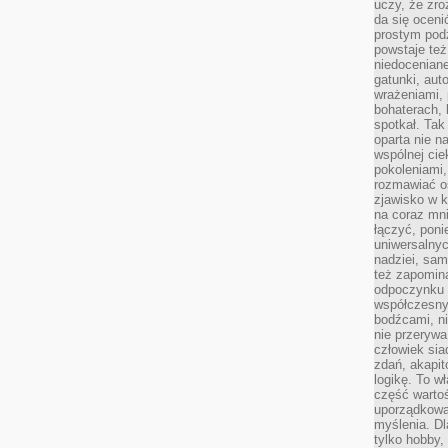
uczy, że zr
da się oceni
prostym podz
powstaje te
niedoceniane
gatunki, aut
wrażeniami, 
bohaterach, 
spotkał. Tak
oparta nie n
wspólnej ci
pokoleniami
rozmawiać os
zjawisko w k
na coraz mnie
łączyć, pon
uniwersalnych
nadziei, sam
też zapomina
odpoczynku 
współczesny
bodźcami, n
nie przerywa
człowiek sia
zdań, akapit
logikę. To w
część warto
uporządkować
myślenia. Dl
tylko hobby,