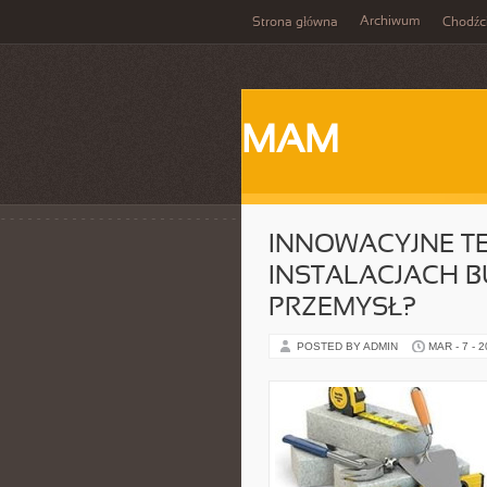
Archiwum
Strona główna
Chodźc
MAM
INNOWACYJNE T
INSTALACJACH B
PRZEMYSŁ?
POSTED BY ADMIN
MAR - 7 - 