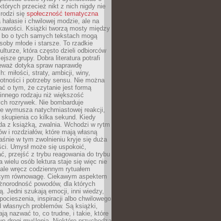
których przecież nikt z nich nigdy nie
 rodzi się
społeczność tematyczna
a hałasie i chwilowej modzie, ale na
ekawości. Książki tworzą mosty między
, bo o tych samych tekstach mogą
oby młode i starsze. To rzadkie
ulturze, która często dzieli odbiorców
jsze grupy. Dobra literatura potrafi
ieważ dotyka spraw naprawdę
: miłości, straty, ambicji, winy,
otności i potrzeby sensu. Nie można
ć o tym, że czytanie jest formą
innego rodzaju niż większość
ch rozrywek. Nie bombarduje
ie wymusza natychmiastowej reakcji,
 skupienia co kilka sekund. Kiedy
da z książką, zwalnia. Wchodzi w rytm
ów i rozdziałów, które mają własną
łaśnie w tym zwolnieniu kryje się duża
ści. Umysł może się uspokoić,
, przejść z trybu reagowania do trybu
a wielu osób lektura staje się więc nie
 ale wręcz codziennym rytuałem
ącym równowagę. Ciekawym aspektem
óżnorodność powodów, dla których
ją. Jedni szukają emocji, inni wiedzy,
 pocieszenia, inspiracji albo chwilowego
d własnych problemów. Są książki,
ją nazwać to, co trudne, i takie, które
we drogi myślenia. Niektóre przychodzą