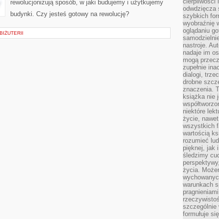
cierpliwości 
rewolucjonizują sposób, w jaki budujemy i użytkujemy
odwdzięcza 
budynki. Czy jesteś gotowy na rewolucję?
szybkich for
wyobraźnię w
oglądaniu g
BIŻUTERII
samodzielnie
nastroje. Au
nadaje im os
mogą przeczy
zupełnie ina
dialogi, trze
drobne szcze
znaczenia. 
książka nie 
współtworzo
niektóre lek
życie, nawet 
wszystkich 
wartością ks
rozumieć lud
pięknej, jak 
śledzimy cud
perspektywy,
życia. Może
wychowanych
warunkach sp
pragnieniami
rzeczywistoś
szczególnie 
formułuje si