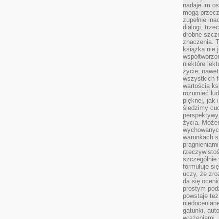
nadaje im os
mogą przeczy
zupełnie ina
dialogi, trze
drobne szcze
znaczenia. 
książka nie 
współtworzo
niektóre lek
życie, nawet 
wszystkich 
wartością ks
rozumieć lud
pięknej, jak 
śledzimy cud
perspektywy,
życia. Może
wychowanych
warunkach sp
pragnieniami
rzeczywistoś
szczególnie 
formułuje si
uczy, że zr
da się oceni
prostym podz
powstaje te
niedoceniane
gatunki, aut
wrażeniami, 