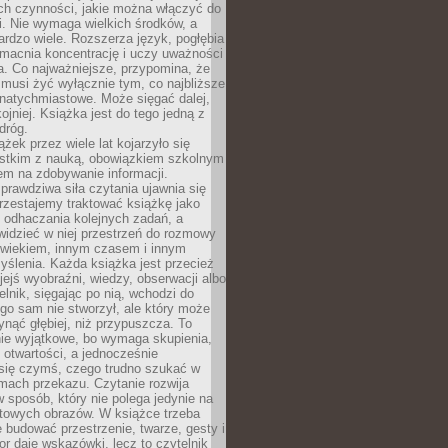
ch czynności, jakie można włączyć do
. Nie wymaga wielkich środków, a
bardzo wiele. Rozszerza język, pogłębia
zmacnia koncentrację i uczy uważności
a. Co najważniejsze, przypomina, że
 musi żyć wyłącznie tym, co najbliższe
j natychmiastowe. Może sięgać dalej,
kojniej. Książka jest do tego jedną z
dróg.
ążek przez wiele lat kojarzyło się
stkim z nauką, obowiązkiem szkolnym
em na zdobywanie informacji.
rawdziwa siła czytania ujawnia się
rzestajemy traktować książkę jako
 odhaczania kolejnych zadań, a
idzieć w niej przestrzeń do rozmowy
owiekiem, innym czasem i innym
ślenia. Każda książka jest przecież
ejś wyobraźni, wiedzy, obserwacji albo
elnik, sięgając po nią, wchodzi do
ego sam nie stworzył, ale który może
ynąć głębiej, niż przypuszcza. To
ie wyjątkowe, bo wymaga skupienia,
i otwartości, a jednocześnie
się czymś, czego trudno szukać w
mach przekazu. Czytanie rozwija
 sposób, który nie polega jedynie na
otowych obrazów. W książce trzeba
 budować przestrzenie, twarze, gesty i
tor daje wskazówki, lecz to czytelnik