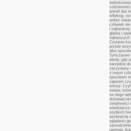
wartościowy
codzienności
potrafi dać 
refleksję, w
wobec świat
człowiek nie
i najbardzie
głębiej i spo
najlepszych 
Czytanie ksi
przede wszy
albo sposob
Tymczasem p
wtedy, gdy p
narzędzie do
zaczynamy w
z innym czł
sposobem my
zapisem czyj
emocji. Czyt
świata, któr
na niego wpł
doświadczen
cierpliwości 
odwdzięcza 
szybkich for
wyobraźnię w
oglądaniu g
samodzielnie
nastroje. Au