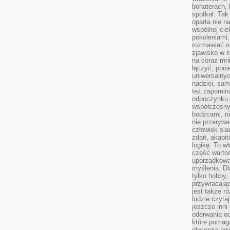
bohaterach, 
spotkał. Tak
oparta nie n
wspólnej ci
pokoleniami
rozmawiać os
zjawisko w k
na coraz mnie
łączyć, pon
uniwersalnych
nadziei, sam
też zapomina
odpoczynku 
współczesny
bodźcami, n
nie przerywa
człowiek sia
zdań, akapit
logikę. To w
część warto
uporządkować
myślenia. Dl
tylko hobby,
przywracaj
jest także r
ludzie czyta
jeszcze inni
oderwania o
które pomaga
otwierają no