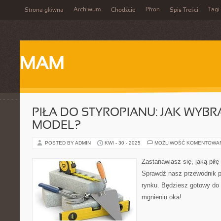
Archiwum
Pfron
Tagi
Strona główna
Chodźcie
Spis Treści
MAM
PIŁA DO STYROPIANU: JAK WYBR
MODEL?
POSTED BY ADMIN
KWI - 30 - 2025
MOŻLIWOŚĆ KOMENTOWA
Zastanawiasz się, jaką piłę
Sprawdź nasz przewodnik p
rynku. Będziesz gotowy do 
mgnieniu oka!