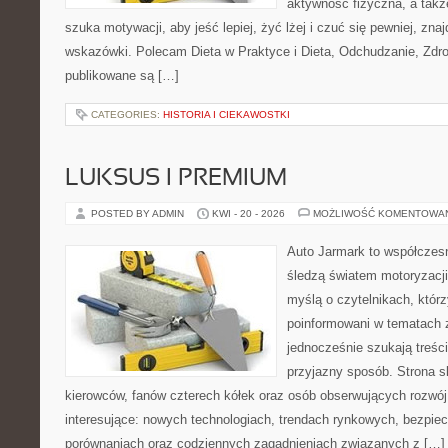
aktywność fizyczna, a takż
szuka motywacji, aby jeść lepiej, żyć lżej i czuć się pewniej, zna
wskazówki. Polecam Dieta w Praktyce i Dieta, Odchudzanie, Zdro
publikowane są […]
CATEGORIES:
HISTORIA I CIEKAWOSTKI
LUKSUS I PREMIUM
POSTED BY ADMIN
KWI - 20 - 2026
MOŻLIWOŚĆ KOMENTOWA
Auto Jarmark to współczesn
śledzą światem motoryzacji
myślą o czytelnikach, któr
poinformowani w tematach 
jednocześnie szukają treśc
przyjazny sposób. Strona sk
kierowców, fanów czterech kółek oraz osób obserwujących rozwój
interesujące: nowych technologiach, trendach rynkowych, bezpiecz
porównaniach oraz codziennych zagadnieniach związanych z […]