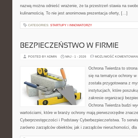
nazwą można odnieść wrażenie, że ta przestrzeń stawia na swob
kulinarnością. To nie jest anonimowa prezentacja oferty, […]
CATEGORIES:
STARTUPY I INNOWATORZY
BEZPIECZEŃSTWO W FIRMIE
POSTED BY ADMIN
MAJ - 1 - 2026
MOŻLIWOŚĆ KOMENTOWAN
Ochrona Twierdza to strona 
się na tematyce ochrony w
została przygotowana z myś
instytucjach, które poszuk
zakresie organizacji bezp
Ochrona Twierdza budzi wyo
wartościami, które w branży ochrony mają pierwszorzędne znacze
Cyberprzestępczości i Podstawy Cyberbezpieczeństwa. To serwis
zarówno zarządców obiektów, jak i zarządców nieruchomości, dla