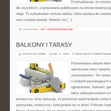
Portal pokazuje, że chrześ
dla wszystkich, a opracowania publikowane na stronie towarzysz
religii. To rozbudowane centrum wiedzy, które zachęca do zasta
oraz szukania prawdy. Nowości na […]
CATEGORIES:
GRY CROWDFUNDINGOWE
BALKONY I TARASY
POSTED BY ADMIN
KWI - 5 - 2026
MOŻLIWOŚĆ KOMENTOWAN
Prezentowana witryna inter
wartościowe treści spotyka
zastosowaniem. Ten serwis
o osobach poszukujących in
ogrodzeniami, bramami, ga
także zabezpieczeniami sch
tematyczny, który pokazuje, że przestrzeń wokół budynku może 
wytrzymała, estetyczna i funkcjonalna na co dzień. Polecam Inspi
Prawo i Formalności. Na tej stronie czytelnik odnajdzie opracowan