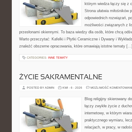
którym wiedza łączy się z
Strona ułatwia miłośników 
odpowiednich rozwiązań, p
możliwości związanych z li
przesłonami okiennymi. To baza wiedzy dla osób, które chcą od
Warto przeczytać: Kafelki i Płytki Ceramiczne i Dywany i Wykład
znaleźć obszerne opracowania, które omawiają istotne tematy […
CATEGORIES:
INNE TEMATY
ŻYCIE SAKRAMENTALNE
POSTED BY ADMIN
KWI - 6 - 2026
MOŻLIWOŚĆ KOMENTOWAN
Blog religijny skierowany d
łączy zwykłe życie z ducho
internetowy, w którym wiara
praktycznego wymiaru, lecz
relacjach, w pracy, w radoś