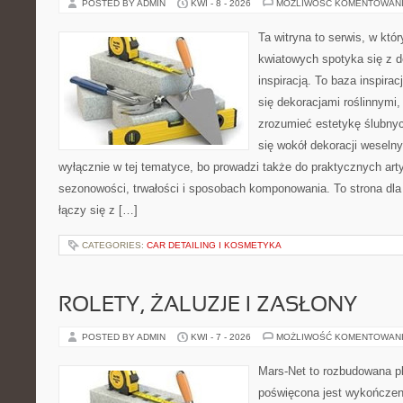
POSTED BY ADMIN
KWI - 8 - 2026
MOŻLIWOŚĆ KOMENTOWAN
Ta witryna to serwis, w któ
kwiatowych spotyka się z d
inspiracją. To baza inspiracj
się dekoracjami roślinnymi,
zrozumieć estetykę ślubnyc
się wokół dekoracji weselny
wyłącznie w tej tematyce, bo prowadzi także do praktycznych arty
sezonowości, trwałości i sposobach komponowania. To strona dla 
łączy się z […]
CATEGORIES:
CAR DETAILING I KOSMETYKA
ROLETY, ŻALUZJE I ZASŁONY
POSTED BY ADMIN
KWI - 7 - 2026
MOŻLIWOŚĆ KOMENTOWAN
Mars-Net to rozbudowana pl
poświęcona jest wykończeni