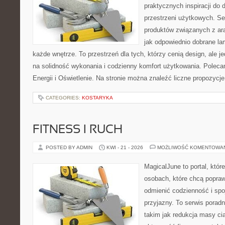
praktycznych inspiracji do 
przestrzeni użytkowych. Se
produktów związanych z ara
jak odpowiednio dobrane la
każde wnętrze. To przestrzeń dla tych, którzy cenią design, ale 
na solidność wykonania i codzienny komfort użytkowania. Polec
Energii i Oświetlenie. Na stronie można znaleźć liczne propozycj
CATEGORIES:
KOSTARYKA
FITNESS I RUCH
POSTED BY ADMIN
KWI - 21 - 2026
MOŻLIWOŚĆ KOMENTOWA
MagicalJune to portal, któr
osobach, które chcą popra
odmienić codzienność i spo
przyjazny. To serwis pora
takim jak redukcja masy ci