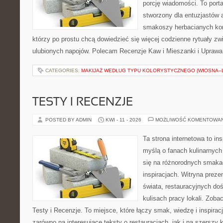
porcję wiadomości. To porta
stworzony dla entuzjastów
smakoszy herbacianych kom
którzy po prostu chcą dowiedzieć się więcej codzienne rytuały 
ulubionych napojów. Polecam Recenzje Kaw i Mieszanki i Uprawa
CATEGORIES:
MAKIJAŻ WEDŁUG TYPU KOLORYSTYCZNEGO (WIOSNA–L
TESTY I RECENZJE
POSTED BY ADMIN
KWI - 11 - 2026
MOŻLIWOŚĆ KOMENTOWA
Ta strona internetowa to in
myślą o fanach kulinarnych 
się na różnorodnych smakac
inspiracjach. Witryna preze
świata, restauracyjnych do
kulisach pracy lokali. Zoba
Testy i Recenzje. To miejsce, które łączy smak, wiedzę i inspira
zarówno na interesujące teksty o restauracjach, jak i na szerszy