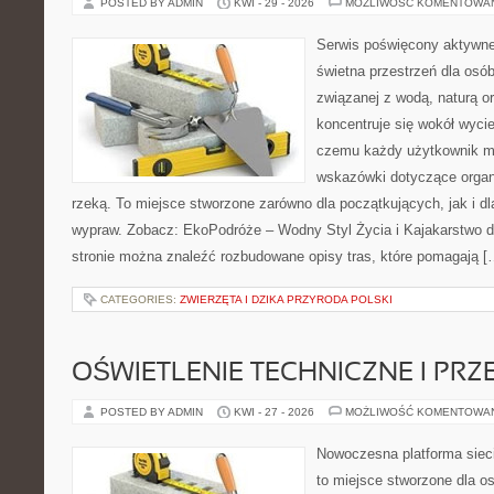
POSTED BY ADMIN
KWI - 29 - 2026
MOŻLIWOŚĆ KOMENTOWA
Serwis poświęcony aktywn
świetna przestrzeń dla osób,
związanej z wodą, naturą o
koncentruje się wokół wyci
czemu każdy użytkownik m
wskazówki dotyczące organ
rzeką. To miejsce stworzone zarówno dla początkujących, jak i d
wypraw. Zobacz: EkoPodróże – Wodny Styl Życia i Kajakarstwo d
stronie można znaleźć rozbudowane opisy tras, które pomagają [
CATEGORIES:
ZWIERZĘTA I DZIKA PRZYRODA POLSKI
OŚWIETLENIE TECHNICZNE I PR
POSTED BY ADMIN
KWI - 27 - 2026
MOŻLIWOŚĆ KOMENTOWA
Nowoczesna platforma siec
to miejsce stworzone dla os