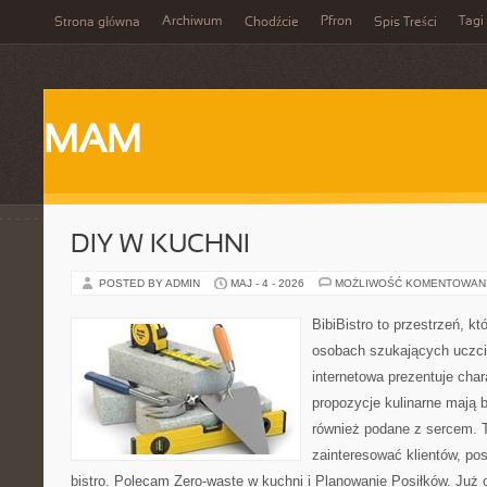
Archiwum
Pfron
Tagi
Strona główna
Chodźcie
Spis Treści
MAM
DIY W KUCHNI
POSTED BY ADMIN
MAJ - 4 - 2026
MOŻLIWOŚĆ KOMENTOWAN
BibiBistro to przestrzeń, k
osobach szukających uczci
internetowa prezentuje char
propozycje kulinarne mają b
również podane z sercem. T
zainteresować klientów, p
bistro. Polecam Zero-waste w kuchni i Planowanie Posiłków. Już 