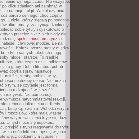
ozumienie wymaga czasu. Nie wszystko
ć po kilku zdaniach ani zamknąć w
iale na rację i błąd. Wokół czytania
ż coś bardzo cennego, choć często
go. Ludzie, którzy sięgają po podobne
orów albo tematy, zaczynają dzielić się
polecać sobie tytuły i dyskutować o
których przecież nikt z nich nigdy nie
 rodzi się
społeczność tematyczna
a hałasie i chwilowej modzie, ale na
ekawości. Książki tworzą mosty między
, bo o tych samych tekstach mogą
oby młode i starsze. To rzadkie
ulturze, która często dzieli odbiorców
jsze grupy. Dobra literatura potrafi
ieważ dotyka spraw naprawdę
: miłości, straty, ambicji, winy,
otności i potrzeby sensu. Nie można
ć o tym, że czytanie jest formą
innego rodzaju niż większość
ch rozrywek. Nie bombarduje
ie wymusza natychmiastowej reakcji,
 skupienia co kilka sekund. Kiedy
da z książką, zwalnia. Wchodzi w rytm
ów i rozdziałów, które mają własną
łaśnie w tym zwolnieniu kryje się duża
ści. Umysł może się uspokoić,
, przejść z trybu reagowania do trybu
a wielu osób lektura staje się więc nie
 ale wręcz codziennym rytuałem