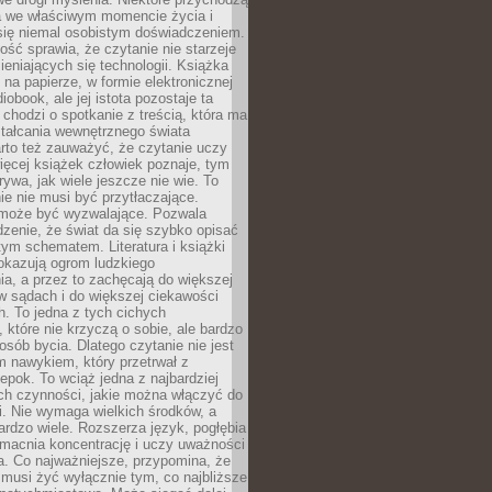
a we właściwym momencie życia i
 się niemal osobistym doświadczeniem.
ość sprawia, że czytanie nie starzeje
eniających się technologii. Książka
 na papierze, w formie elektronicznej
iobook, ale jej istota pozostaje ta
chodzi o spotkanie z treścią, która ma
tałcania wewnętrznego świata
rto też zauważyć, że czytanie uczy
ięcej książek człowiek poznaje, tym
rywa, jak wiele jeszcze nie wie. To
e nie musi być przytłaczające.
 może być wyzwalające. Pozwala
dzenie, że świat da się szybko opisać
ym schematem. Literatura i książki
pokazują ogrom ludzkiego
a, a przez to zachęcają do większej
w sądach i do większej ciekawości
. To jedna z tych cichych
, które nie krzyczą o sobie, ale bardzo
osób bycia. Dlatego czytanie nie jest
 nawykiem, który przetrwał z
epok. To wciąż jedna z najbardziej
ch czynności, jakie można włączyć do
. Nie wymaga wielkich środków, a
bardzo wiele. Rozszerza język, pogłębia
zmacnia koncentrację i uczy uważności
a. Co najważniejsze, przypomina, że
 musi żyć wyłącznie tym, co najbliższe