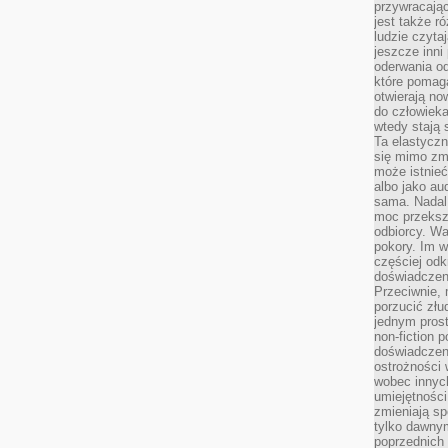
przywracaj
jest także r
ludzie czyta
jeszcze inni
oderwania o
które pomaga
otwierają no
do człowiek
wtedy stają
Ta elastyczn
się mimo zmi
może istnieć
albo jako aud
sama. Nadal 
moc przeksz
odbiorcy. Wa
pokory. Im w
częściej odk
doświadczeni
Przeciwnie,
porzucić złu
jednym prost
non-fiction 
doświadczeni
ostrożności 
wobec innych
umiejętności
zmieniają sp
tylko dawnym
poprzednich 