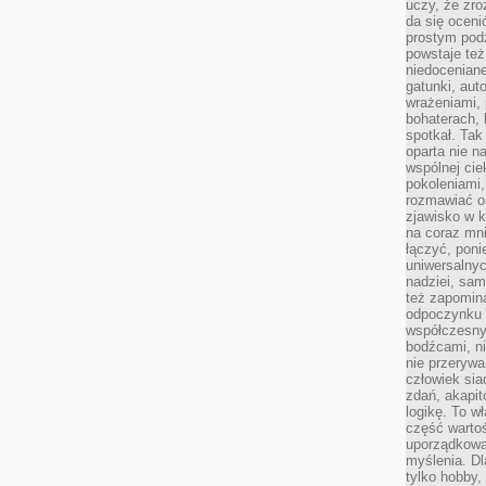
uczy, że zr
da się oceni
prostym podz
powstaje te
niedoceniane
gatunki, aut
wrażeniami, 
bohaterach, 
spotkał. Tak
oparta nie n
wspólnej ci
pokoleniami
rozmawiać os
zjawisko w k
na coraz mnie
łączyć, pon
uniwersalnych
nadziei, sam
też zapomina
odpoczynku 
współczesny
bodźcami, n
nie przerywa
człowiek sia
zdań, akapit
logikę. To w
część warto
uporządkować
myślenia. Dl
tylko hobby,