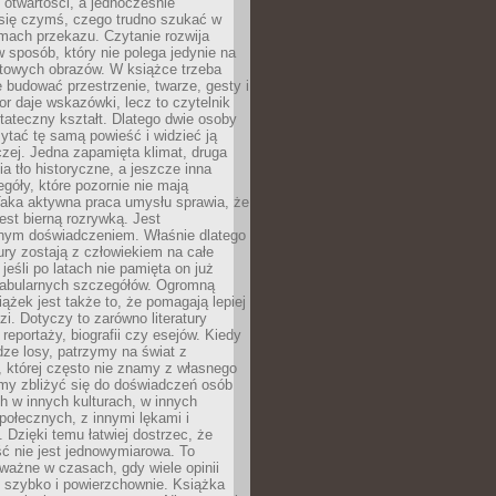
i otwartości, a jednocześnie
się czymś, czego trudno szukać w
mach przekazu. Czytanie rozwija
 sposób, który nie polega jedynie na
otowych obrazów. W książce trzeba
 budować przestrzenie, twarze, gesty i
tor daje wskazówki, lecz to czytelnik
tateczny kształt. Dlatego dwie osoby
tać tę samą powieść i widzieć ją
czej. Jedna zapamięta klimat, druga
cia tło historyczne, a jeszcze inna
góły, które pozornie nie mają
Taka aktywna praca umysłu sprawia, że
jest bierną rozrywką. Jest
nym doświadczeniem. Właśnie dlatego
tury zostają z człowiekiem na całe
jeśli po latach nie pamięta on już
fabularnych szczegółów. Ogromną
iążek jest także to, że pomagają lepiej
zi. Dotyczy to zarówno literatury
i reportaży, biografii czy esejów. Kiedy
ze losy, patrzymy na świat z
 której często nie znamy z własnego
my zbliżyć się do doświadczeń osób
 w innych kulturach, w innych
ołecznych, z innymi lękami i
. Dzięki temu łatwiej dostrzec, że
ć nie jest jednowymiarowa. To
ważne w czasach, gdy wiele opinii
ę szybko i powierzchownie. Książka