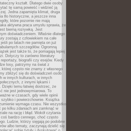
tateczny kształt. Dlatego dwie osoby
tać tę samą powieść i widzieć ją
czej. Jedna zapamięta klimat, druga
cia tło historyczne, a jeszcze inna
góły, które pozornie nie mają
Taka aktywna praca umysłu sprawia, że
jest bierną rozrywką. Jest
nym doświadczeniem. Właśnie dlatego
tury zostają z człowiekiem na całe
jeśli po latach nie pamięta on już
fabularnych szczegółów. Ogromną
iążek jest także to, że pomagają lepiej
zi. Dotyczy to zarówno literatury
i reportaży, biografii czy esejów. Kiedy
ze losy, patrzymy na świat z
 której często nie znamy z własnego
my zbliżyć się do doświadczeń osób
 w innych kulturach, w innych
ołecznych, z innymi lękami i
. Dzięki temu łatwiej dostrzec, że
ć nie jest jednowymiarowa. To
ważne w czasach, gdy wiele opinii
ę szybko i powierzchownie. Książka
ozumienie wymaga czasu. Nie wszystko
ć po kilku zdaniach ani zamknąć w
iale na rację i błąd. Wokół czytania
ż coś bardzo cennego, choć często
go. Ludzie, którzy sięgają po podobne
orów albo tematy, zaczynają dzielić się
polecać sobie tytuły i dyskutować o