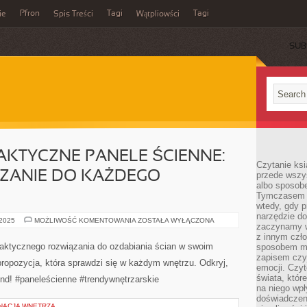
Pfron
Tagi
Tagi
ie
Spis Treści
Wątpliowści
SUB
RAKTYCZNE PANELE ŚCIENNE:
Czytanie ksi
ĄZANIE DO KAŻDEGO
przede wszy
albo sposob
Tymczasem p
wtedy, gdy p
narzędzie do
ELEGANCKIE
 2025
MOŻLIWOŚĆ KOMENTOWANIA
ZOSTAŁA WYŁĄCZONA
zaczynamy w
I
PRAKTYCZNE
z innym czł
PANELE
raktycznego rozwiązania do ozdabiania ścian w swoim
sposobem my
ŚCIENNE:
zapisem czyj
IDEALNE
ropozycja, która sprawdzi się w każdym wnętrzu. Odkryj,
ROZWIĄZANIE
emocji. Czyt
DO
świata, któr
end! #paneleścienne #trendywnętrzarskie
KAŻDEGO
na niego wpł
WNĘTRZA
doświadczen
GNACJA WNĘTRZA