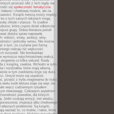
których przecież nikt z nich nigdy nie
 rodzi się
społeczność tematyczna
a hałasie i chwilowej modzie, ale na
ekawości. Książki tworzą mosty między
, bo o tych samych tekstach mogą
oby młode i starsze. To rzadkie
ulturze, która często dzieli odbiorców
jsze grupy. Dobra literatura potrafi
ieważ dotyka spraw naprawdę
: miłości, straty, ambicji, winy,
otności i potrzeby sensu. Nie można
ć o tym, że czytanie jest formą
innego rodzaju niż większość
ch rozrywek. Nie bombarduje
ie wymusza natychmiastowej reakcji,
 skupienia co kilka sekund. Kiedy
da z książką, zwalnia. Wchodzi w rytm
ów i rozdziałów, które mają własną
łaśnie w tym zwolnieniu kryje się duża
ści. Umysł może się uspokoić,
, przejść z trybu reagowania do trybu
a wielu osób lektura staje się więc nie
 ale wręcz codziennym rytuałem
ącym równowagę. Ciekawym aspektem
óżnorodność powodów, dla których
ją. Jedni szukają emocji, inni wiedzy,
 pocieszenia, inspiracji albo chwilowego
d własnych problemów. Są książki,
ją nazwać to, co trudne, i takie, które
we drogi myślenia. Niektóre przychodzą