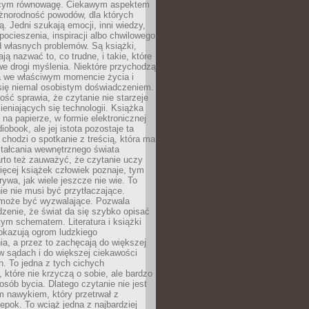
ącym równowagę. Ciekawym aspektem
óżnorodność powodów, dla których
ją. Jedni szukają emocji, inni wiedzy,
 pocieszenia, inspiracji albo chwilowego
d własnych problemów. Są książki,
ją nazwać to, co trudne, i takie, które
we drogi myślenia. Niektóre przychodzą
a we właściwym momencie życia i
 się niemal osobistym doświadczeniem.
ość sprawia, że czytanie nie starzeje
eniających się technologii. Książka
 na papierze, w formie elektronicznej
iobook, ale jej istota pozostaje ta
chodzi o spotkanie z treścią, która ma
tałcania wewnętrznego świata
rto też zauważyć, że czytanie uczy
ięcej książek człowiek poznaje, tym
rywa, jak wiele jeszcze nie wie. To
e nie musi być przytłaczające.
 może być wyzwalające. Pozwala
dzenie, że świat da się szybko opisać
ym schematem. Literatura i książki
pokazują ogrom ludzkiego
a, a przez to zachęcają do większej
w sądach i do większej ciekawości
. To jedna z tych cichych
, które nie krzyczą o sobie, ale bardzo
osób bycia. Dlatego czytanie nie jest
 nawykiem, który przetrwał z
epok. To wciąż jedna z najbardziej