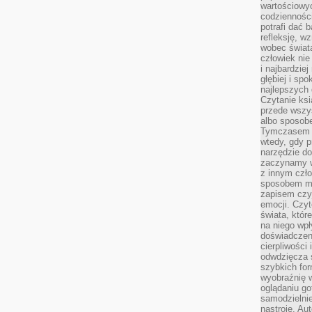
wartościowy
codzienności
potrafi dać 
refleksję, w
wobec świat
człowiek nie
i najbardzie
głębiej i spo
najlepszych 
Czytanie ksi
przede wszy
albo sposob
Tymczasem p
wtedy, gdy p
narzędzie do
zaczynamy w
z innym czł
sposobem my
zapisem czyj
emocji. Czyt
świata, któr
na niego wpł
doświadczen
cierpliwości 
odwdzięcza 
szybkich for
wyobraźnię w
oglądaniu g
samodzielnie
nastroje. Au