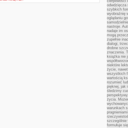
cierpliwości 
odwdzięcza 
szybkich for
wyobraźnię w
oglądaniu g
samodzielnie
nastroje. Au
nadaje im os
mogą przeczy
zupełnie ina
dialogi, trze
drobne szcze
znaczenia. 
książka nie 
współtworzo
niektóre lek
życie, nawet 
wszystkich 
wartością ks
rozumieć lud
pięknej, jak 
śledzimy cud
perspektywy,
życia. Może
wychowanych
warunkach sp
pragnieniami
rzeczywistoś
szczególnie 
formułuje si