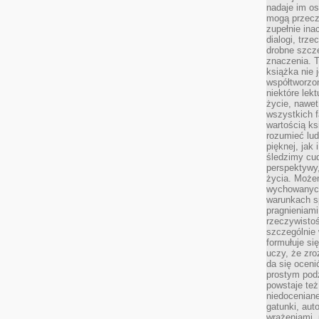
nadaje im os
mogą przeczy
zupełnie ina
dialogi, trze
drobne szcze
znaczenia. 
książka nie 
współtworzo
niektóre lek
życie, nawet 
wszystkich 
wartością ks
rozumieć lud
pięknej, jak 
śledzimy cud
perspektywy,
życia. Może
wychowanych
warunkach sp
pragnieniami
rzeczywistoś
szczególnie 
formułuje si
uczy, że zr
da się oceni
prostym podz
powstaje te
niedoceniane
gatunki, aut
wrażeniami, 