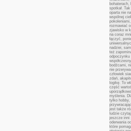
bohaterach, 
spotkał. Tak
oparta nie n
wspólnej ci
pokoleniami
rozmawiać os
zjawisko w k
na coraz mnie
łączyć, pon
uniwersalnych
nadziei, sam
też zapomina
odpoczynku 
współczesny
bodźcami, n
nie przerywa
człowiek sia
zdań, akapit
logikę. To w
część warto
uporządkować
myślenia. Dl
tylko hobby,
przywracaj
jest także r
ludzie czyta
jeszcze inni
oderwania o
które pomaga
otwierają no