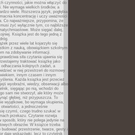
ch czynności, jakie można włączyć do
. Nie wymaga wielkich środków, a
bardzo wiele. Rozszerza język, pogłębia
zmacnia koncentrację i uczy uważności
a. Co najważniejsze, przypomina, że
 musi żyć wyłącznie tym, co najbliższe
j natychmiastowe. Może sięgać dalej,
kojniej. Książka jest do tego jedną z
dróg.
ążek przez wiele lat kojarzyło się
stkim z nauką, obowiązkiem szkolnym
em na zdobywanie informacji.
rawdziwa siła czytania ujawnia się
rzestajemy traktować książkę jako
 odhaczania kolejnych zadań, a
idzieć w niej przestrzeń do rozmowy
owiekiem, innym czasem i innym
ślenia. Każda książka jest przecież
ejś wyobraźni, wiedzy, obserwacji albo
elnik, sięgając po nią, wchodzi do
ego sam nie stworzył, ale który może
ynąć głębiej, niż przypuszcza. To
ie wyjątkowe, bo wymaga skupienia,
i otwartości, a jednocześnie
się czymś, czego trudno szukać w
mach przekazu. Czytanie rozwija
 sposób, który nie polega jedynie na
otowych obrazów. W książce trzeba
 budować przestrzenie, twarze, gesty i
tor daje wskazówki, lecz to czytelnik