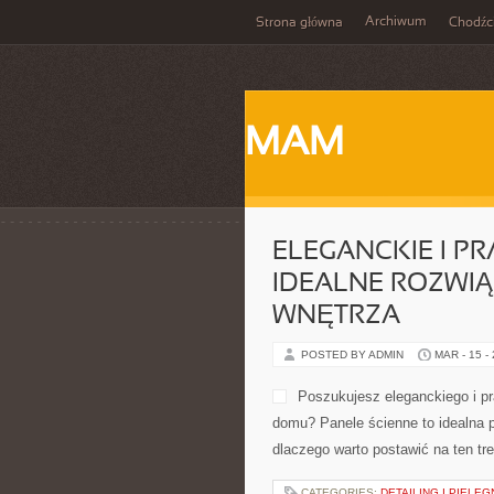
Archiwum
Strona główna
Chodźc
MAM
ELEGANCKIE I P
IDEALNE ROZWI
WNĘTRZA
POSTED BY ADMIN
MAR - 15 -
Poszukujesz eleganckiego i p
domu? Panele ścienne to idealna p
dlaczego warto postawić na ten tr
CATEGORIES:
DETAILING I PIELĘ