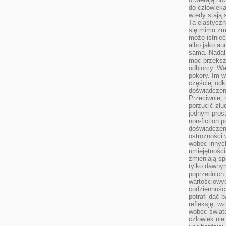
do człowiek
wtedy stają
Ta elastyczn
się mimo zmi
może istnieć
albo jako aud
sama. Nadal 
moc przeksz
odbiorcy. Wa
pokory. Im w
częściej odk
doświadczeni
Przeciwnie,
porzucić złu
jednym prost
non-fiction 
doświadczeni
ostrożności 
wobec innych
umiejętności
zmieniają sp
tylko dawnym
poprzednich 
wartościowy
codzienności
potrafi dać 
refleksję, w
wobec świat
człowiek nie