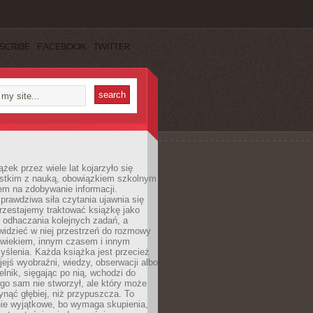
SCRIBE
FACEBOOK
TWITTER
ążek przez wiele lat kojarzyło się
stkim z nauką, obowiązkiem szkolnym
em na zdobywanie informacji.
rawdziwa siła czytania ujawnia się
rzestajemy traktować książkę jako
 odhaczania kolejnych zadań, a
idzieć w niej przestrzeń do rozmowy
owiekiem, innym czasem i innym
ślenia. Każda książka jest przecież
ejś wyobraźni, wiedzy, obserwacji albo
elnik, sięgając po nią, wchodzi do
ego sam nie stworzył, ale który może
ynąć głębiej, niż przypuszcza. To
ie wyjątkowe, bo wymaga skupienia,