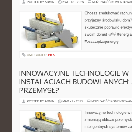
POSTED BY ADMIN
KWI - 13 - 2025
MOŻLIWOŚĆ KOMENTOWA
Chcesz zredukować rachunki
przyjazny środowisku dom?
skutecznie poprawić efekt
swoim domu! 🌿💡 #energia
#oszczędzajenergię
CATEGORIES:
PIŁA
INNOWACYJNE TECHNOLOGIE W
INSTALACJACH BUDOWLANYCH: J
PRZEMYSŁ?
POSTED BY ADMIN
MAR - 7 - 2025
MOŻLIWOŚĆ KOMENTOWAN
Innowacyjne technologie w 
zmieniają oblicze przemys
inteligentnych systemów za