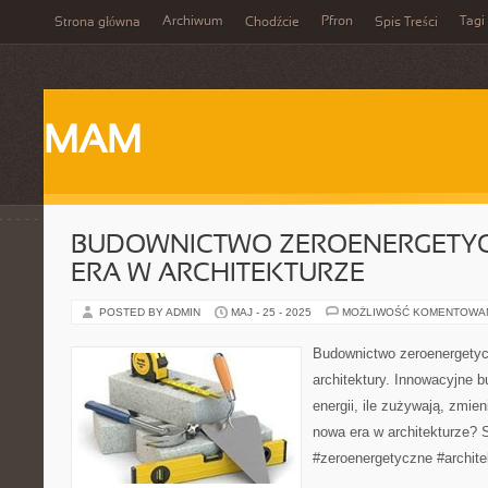
Archiwum
Pfron
Tagi
Strona główna
Chodźcie
Spis Treści
MAM
BUDOWNICTWO ZEROENERGETY
ERA W ARCHITEKTURZE
POSTED BY ADMIN
MAJ - 25 - 2025
MOŻLIWOŚĆ KOMENTOWA
Budownictwo zeroenergetyc
architektury. Innowacyjne b
energii, ile zużywają, zmie
nowa era w architekturze?
#zeroenergetyczne #archit