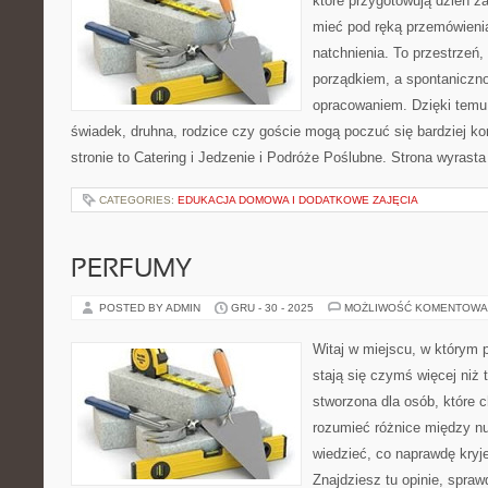
które przygotowują dzień za
mieć pod ręką przemówienia
natchnienia. To przestrzeń, 
porządkiem, a spontaniczno
opracowaniem. Dzięki temu 
świadek, druhna, rodzice czy goście mogą poczuć się bardziej ko
stronie to Catering i Jedzenie i Podróże Poślubne. Strona wyrasta
CATEGORIES:
EDUKACJA DOMOWA I DODATKOWE ZAJĘCIA
PERFUMY
POSTED BY ADMIN
GRU - 30 - 2025
MOŻLIWOŚĆ KOMENTOWA
Witaj w miejscu, w którym 
stają się czymś więcej niż 
stworzona dla osób, które 
rozumieć różnice między n
wiedzieć, co naprawdę kryje
Znajdziesz tu opinie, spraw