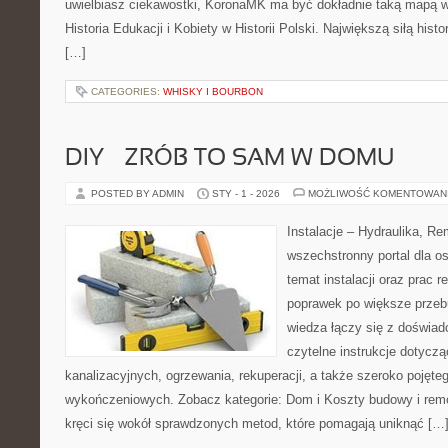
uwielbiasz ciekawostki, KoronaMK ma być dokładnie taką mapą w
Historia Edukacji i Kobiety w Historii Polski. Największą siłą histo
[…]
CATEGORIES:
WHISKY I BOURBON
DIY – ZRÓB TO SAM W DOMU
POSTED BY ADMIN
STY - 1 - 2026
MOŻLIWOŚĆ KOMENTOWAN
Instalacje – Hydraulika, R
wszechstronny portal dla o
temat instalacji oraz prac
poprawek po większe przeb
wiedza łączy się z doświad
czytelne instrukcje dotyczą
kanalizacyjnych, ogrzewania, rekuperacji, a także szeroko pojęte
wykończeniowych. Zobacz kategorie: Dom i Koszty budowy i remo
kręci się wokół sprawdzonych metod, które pomagają uniknąć […