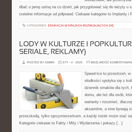
dbać o jamę ustną na co dzień, jak przygotować się do wizyty u sp
rzetelne informacje od półprawd. Ciekawe kategorie to Implanty i 
CATEGORIES:
EDUKACJA W KRAJACH ROZWIJAJĄCYCH SIĘ
LODY W KULTURZE I POPKULTURZ
SERIALE, REKLAMY)
POSTED BY ADMIN
STY - 4 - 2026
MOŻLIWOŚĆ KOMENTOWAN
Speed-Ice to przestrzeń, w 
słodkości spotyka się z kul
dziennik smaków dla tych, 
domu, ale też dla osób, któ
warianty i rozumieć, dlacz
aksamitne, a inne bywają zia
przeszkodą, tylko sprzymierzeńcem, a każdy rożek może stać się
Kategorie ciekawe to Fakty i Mity i Wydarzenia i pokazy […]