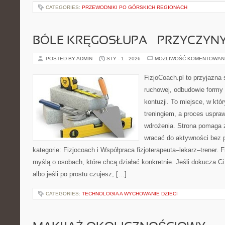
CATEGORIES:
PRZEWODNIKI PO GÓRSKICH REGIONACH
BÓLE KRĘGOSŁUPA – PRZYCZYNY 
POSTED BY ADMIN
STY - 1 - 2026
MOŻLIWOŚĆ KOMENTOWAN
FizjoCoach.pl to przyjazna 
ruchowej, odbudowie formy
kontuzji. To miejsce, w któ
treningiem, a proces uspraw
wdrożenia. Strona pomaga z
wracać do aktywności bez
kategorie: Fizjocoach i Współpraca fizjoterapeuta–lekarz–trener. 
myślą o osobach, które chcą działać konkretnie. Jeśli dokucza Ci k
albo jeśli po prostu czujesz, […]
CATEGORIES:
TECHNOLOGIA A WYCHOWANIE DZIECI