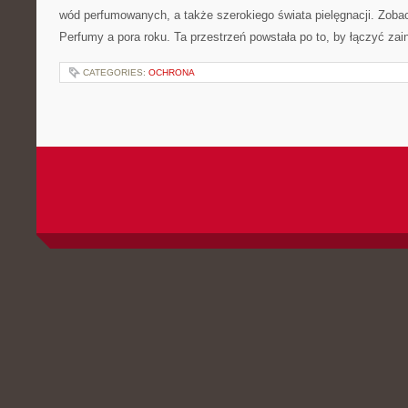
wód perfumowanych, a także szerokiego świata pielęgnacji. Zobac
Perfumy a pora roku. Ta przestrzeń powstała po to, by łączyć za
CATEGORIES:
OCHRONA