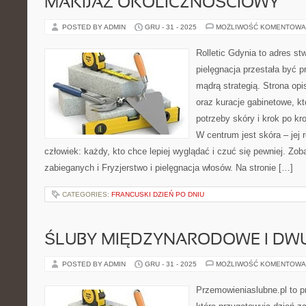
MAKIJAŻ OKOLICZNOŚCIOWY
POSTED BY ADMIN
GRU - 31 - 2025
MOŻLIWOŚĆ KOMENTOWA
Rolletic Gdynia to adres s
pielęgnacja przestała być p
mądrą strategią. Strona opi
oraz kuracje gabinetowe, k
potrzeby skóry i krok po k
W centrum jest skóra – jej 
człowiek: każdy, kto chce lepiej wyglądać i czuć się pewniej. Zo
zabieganych i Fryzjerstwo i pielęgnacja włosów. Na stronie […]
CATEGORIES:
FRANCUSKI DZIEŃ PO DNIU
ŚLUBY MIĘDZYNARODOWE I DW
POSTED BY ADMIN
GRU - 31 - 2025
MOŻLIWOŚĆ KOMENTOWA
Przemowieniaslubne.pl to p