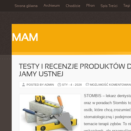
Archiwum
Pfron
Tagi
Strona główna
Chodźcie
Spis Treści
MAM
TESTY I RECENZJE PRODUKTÓW D
JAMY USTNEJ
POSTED BY ADMIN
STY - 4 - 2026
MOŻLIWOŚĆ KOMENTOWAN
STOMBIS – lekarz dentysta
oraz w poradach Stombis to
osób, które chcą zrozumieć 
stomatologiczną i podejmo
temacie terapii zębów. To ni
wskazówek, ale przemyślan