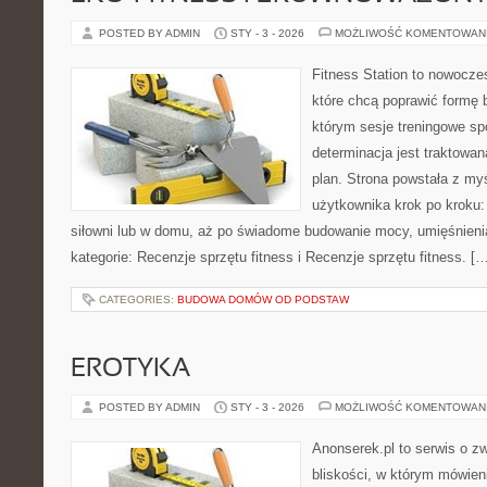
POSTED BY ADMIN
STY - 3 - 2026
MOŻLIWOŚĆ KOMENTOWAN
Fitness Station to nowocze
które chcą poprawić formę 
którym sesje treningowe spo
determinacja jest traktowa
plan. Strona powstała z my
użytkownika krok po kroku:
siłowni lub w domu, aż po świadome budowanie mocy, umięśnieni
kategorie: Recenzje sprzętu fitness i Recenzje sprzętu fitness. [
CATEGORIES:
BUDOWA DOMÓW OD PODSTAW
EROTYKA
POSTED BY ADMIN
STY - 3 - 2026
MOŻLIWOŚĆ KOMENTOWAN
Anonserek.pl to serwis o z
bliskości, w którym mówien