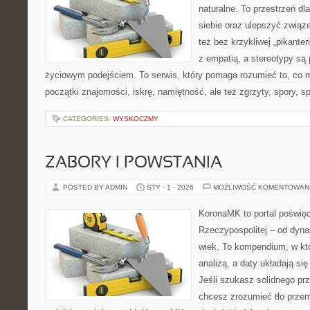
naturalne. To przestrzeń dl
siebie oraz ulepszyć związe
też bez krzykliwej „pikanter
z empatią, a stereotypy s
życiowym podejściem. To serwis, który pomaga rozumieć to, co 
początki znajomości, iskrę, namiętność, ale też zgrzyty, spory, sp
CATEGORIES:
WYSKOCZMY
ZABORY I POWSTANIA
POSTED BY ADMIN
STY - 1 - 2026
MOŻLIWOŚĆ KOMENTOWAN
KoronaMK to portal poświęco
Rzeczypospolitej – od dynas
wiek. To kompendium, w kt
analizą, a daty układają si
Jeśli szukasz solidnego pr
chcesz zrozumieć tło przem