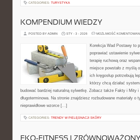
CATEGORIES:
TURYSTYKA
KOMPENDIUM WIEDZY
POSTED BY ADMIN
STY - 3 - 2026
MOŻLIWOŚĆ KOMENTOWAN
Korekcja Wad Postawy to pr
poprawiać ustawienie sylwe
terapię ruchową oraz wsparc
miejsce powstało z myślą o
ich kręgosłup potrzebują lep
którzy chcą działać system
budować bardziej naturalną sylwetkę. Zobacz także Fakty i Mity i G
długoterminowa. Na stronie znajdziesz rozbudowane materiały o t
nieprawidłowe wzorce […]
CATEGORIES:
TRENDY W PIELĘGNACJI SKÓRY
EKO-FITNESS I ZRÓWNOWAŻONY 