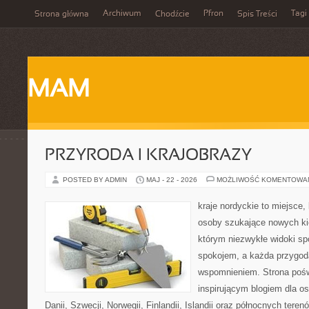
Archiwum
Pfron
Tagi
Strona główna
Chodźcie
Spis Treści
MAM
PRZYRODA I KRAJOBRAZY
POSTED BY ADMIN
MAJ - 22 - 2026
MOŻLIWOŚĆ KOMENTOWA
kraje nordyckie to miejsce
osoby szukające nowych ki
którym niezwykłe widoki sp
spokojem, a każda przygod
wspomnieniem. Strona pośw
inspirującym blogiem dla o
Danii, Szwecji, Norwegii, Finlandii, Islandii oraz północnych teren