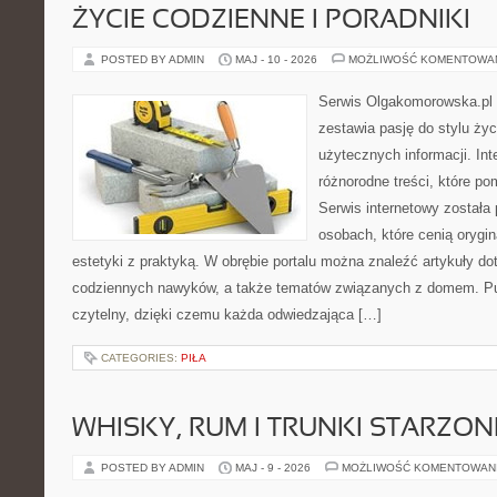
ŻYCIE CODZIENNE I PORADNIKI
POSTED BY ADMIN
MAJ - 10 - 2026
MOŻLIWOŚĆ KOMENTOWA
Serwis Olgakomorowska.pl t
zestawia pasję do stylu życi
użytecznych informacji. Int
różnorodne treści, które po
Serwis internetowy została
osobach, które cenią orygin
estetyki z praktyką. W obrębie portalu można znaleźć artykuły d
codziennych nawyków, a także tematów związanych z domem. Pu
czytelny, dzięki czemu każda odwiedzająca […]
CATEGORIES:
PIŁA
WHISKY, RUM I TRUNKI STARZON
POSTED BY ADMIN
MAJ - 9 - 2026
MOŻLIWOŚĆ KOMENTOWAN