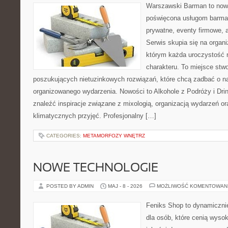
Warszawski Barman to nowo
poświęcona usługom barma
prywatne, eventy firmowe, a
Serwis skupia się na organi
którym każda uroczystość 
charakteru. To miejsce stw
poszukujących nietuzinkowych rozwiązań, które chcą zadbać o 
organizowanego wydarzenia. Nowości to Alkohole z Podróży i Drin
znaleźć inspiracje związane z mixologią, organizacją wydarzeń o
klimatycznych przyjęć. Profesjonalny […]
CATEGORIES:
METAMORFOZY WNĘTRZ
NOWE TECHNOLOGIE
POSTED BY ADMIN
MAJ - 8 - 2026
MOŻLIWOŚĆ KOMENTOWAN
Feniks Shop to dynamicznie
dla osób, które cenią wyso