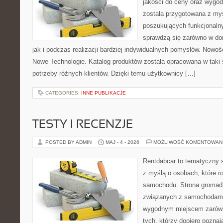
jakości do ceny oraz wygod
została przygotowana z my
poszukujących funkcjonalny
sprawdzą się zarówno w d
jak i podczas realizacji bardziej indywidualnych pomysłów. Nowośc
Nowe Technologie. Katalog produktów została opracowana w taki
potrzeby różnych klientów. Dzięki temu użytkownicy […]
CATEGORIES:
INNE PUBLIKACJE
TESTY I RECENZJE
POSTED BY ADMIN
MAJ - 4 - 2026
MOŻLIWOŚĆ KOMENTOWAN
Rentdabcar to tematyczny s
z myślą o osobach, które 
samochodu. Strona gromad
związanych z samochodami
wygodnym miejscem zarówno
tych, którzy dopiero poznaj