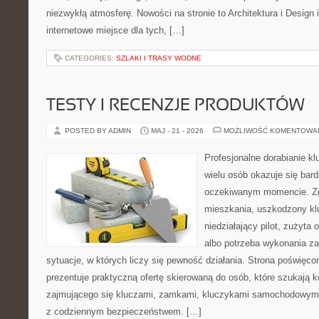
niezwykłą atmosferę. Nowości na stronie to Architektura i Design
internetowe miejsce dla tych, […]
CATEGORIES:
SZLAKI I TRASY WODNE
TESTY I RECENZJE PRODUKTÓW
POSTED BY ADMIN
MAJ - 21 - 2026
MOŻLIWOŚĆ KOMENTOWA
Profesjonalne dorabianie kl
wielu osób okazuje się bar
oczekiwanym momencie. Zg
mieszkania, uszkodzony k
niedziałający pilot, zużyt
albo potrzeba wykonania z
sytuacje, w których liczy się pewność działania. Strona poświęco
prezentuje praktyczną ofertę skierowaną do osób, które szukają
zajmującego się kluczami, zamkami, kluczykami samochodowymi
z codziennym bezpieczeństwem. […]