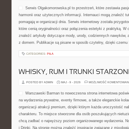
Serwis Olgakomorowska.pl to przestrzeń, które zestawia pasję 
harmonii oraz użytecznych informacji. Internauci mogą znaleźć tut
pomagają w organizacji dnia. Serwis internetowy została przygot
które cenią oryginalności oraz połączenia estetyki z praktyką. W 
znaleźć artykuły dotyczące mody, urody, codziennych nawyków, 
z domem. Publikacje są pisane w sposób czytelny, dzięki czemu
CATEGORIES:
PIŁA
WHISKY, RUM I TRUNKI STARZON
POSTED BY ADMIN
MAJ - 9 - 2026
MOŻLIWOŚĆ KOMENTOWAN
Warszawski Barman to nowoczesna strona internetowa pośw
na wydarzenia prywatne, eventy firmowe, a także eleganckie kolac
organizacji atrakcji premium, dzięki którym każda uroczystość n
charakteru. To miejsce stworzone dla osób poszukujących nietuz
chcą zadbać o najwyższy poziom organizowanego wydarzenia. No
i Drinki. Na stronie można znaleźć inspiracje związane z mixolog