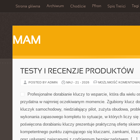
Archiwum
Pfron
Tagi
Strona główna
Chodźcie
Spis Treści
MAM
TESTY I RECENZJE PRODUKTÓW
POSTED BY ADMIN
MAJ - 21 - 2026
MOŻLIWOŚĆ KOMENTOWA
Profesjonalne dorabianie kluczy to wsparcie, która dla wielu 
przydatna w najmniej oczekiwanym momencie. Zgubiony klucz d
kluczyk samochodowy, niedziałający pilot, zużyta obudowa, prob
wykonania zapasowego kompletu to sytuacje, w których liczy się 
poświęcona dorabianiu kluczy prezentuje praktyczną ofertę skier
kompetentnego punktu zajmującego się kluczami, zamkami, kl
oraz usługami związanymi z codziennym bezpieczeństwem. […]