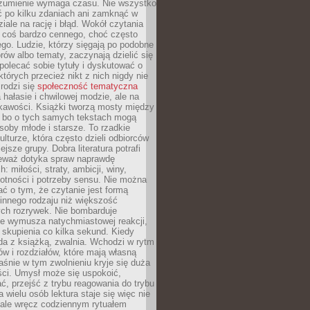
ozumienie wymaga czasu. Nie wszystko
ć po kilku zdaniach ani zamknąć w
iale na rację i błąd. Wokół czytania
ż coś bardzo cennego, choć często
go. Ludzie, którzy sięgają po podobne
orów albo tematy, zaczynają dzielić się
polecać sobie tytuły i dyskutować o
których przecież nikt z nich nigdy nie
 rodzi się
społeczność tematyczna
a hałasie i chwilowej modzie, ale na
ekawości. Książki tworzą mosty między
, bo o tych samych tekstach mogą
oby młode i starsze. To rzadkie
ulturze, która często dzieli odbiorców
jsze grupy. Dobra literatura potrafi
ieważ dotyka spraw naprawdę
: miłości, straty, ambicji, winy,
otności i potrzeby sensu. Nie można
ć o tym, że czytanie jest formą
innego rodzaju niż większość
ch rozrywek. Nie bombarduje
ie wymusza natychmiastowej reakcji,
 skupienia co kilka sekund. Kiedy
da z książką, zwalnia. Wchodzi w rytm
ów i rozdziałów, które mają własną
łaśnie w tym zwolnieniu kryje się duża
ści. Umysł może się uspokoić,
, przejść z trybu reagowania do trybu
a wielu osób lektura staje się więc nie
 ale wręcz codziennym rytuałem