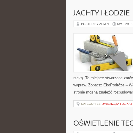
JACHTY I ŁODZIE
POSTED BY ADMIN
KWI - 29 - 
rzeką. To miejsce stworzone zarów
wypraw. Zobacz: EkoPodróże – Wod
stronie można znaleźć rozbudowan
CATEGORIES:
ZWIERZĘTA I DZIKA
OŚWIETLENIE TE