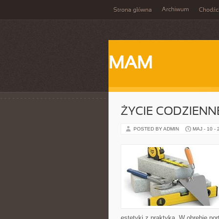
Archiwum
Strona główna
Chodźc
MAM
ŻYCIE CODZIENNE
POSTED BY ADMIN
MAJ - 10 -
estetyki z praktyką. W obrębie po