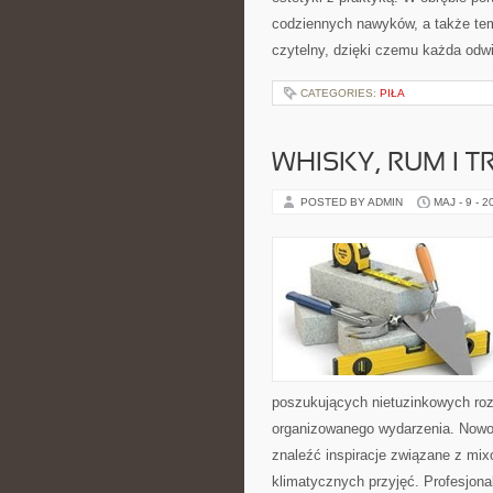
codziennych nawyków, a także te
czytelny, dzięki czemu każda odw
CATEGORIES:
PIŁA
WHISKY, RUM I 
POSTED BY ADMIN
MAJ - 9 - 2
poszukujących nietuzinkowych ro
organizowanego wydarzenia. Nowośc
znaleźć inspiracje związane z mix
klimatycznych przyjęć. Profesjona