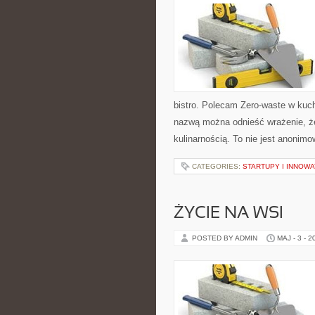
bistro. Polecam Zero-waste w kuch
nazwą można odnieść wrażenie, że
kulinarnością. To nie jest anonimo
CATEGORIES:
STARTUPY I INNOW
ŻYCIE NA WSI
POSTED BY ADMIN
MAJ - 3 - 2