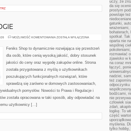
uczy, że zr
da się oceni
TRZ
prostym podz
powstaje te
niedoceniane
gatunki, aut
GIE
wrażeniami, 
bohaterach, 
spotkał. Tak
NOWE
026
MOŻLIWOŚĆ KOMENTOWANIA
ZOSTAŁA WYŁĄCZONA
TECHNOLOGIE
oparta nie n
wspólnej ci
Feniks Shop to dynamicznie rozwijająca się przestrzeń
pokoleniami
rozmawiać os
dla osób, które cenią wysoką jakość, dobry stosunek
zjawisko w k
jakości do ceny oraz wygodę zakupów online. Strona
na coraz mnie
łączyć, pon
została przygotowana z myślą o użytkownikach
uniwersalnych
nadziei, sam
poszukujących funkcjonalnych rozwiązań, które
też zapomina
sprawdzą się zarówno w domowych zastosowaniach,
odpoczynku 
współczesny
indywidualnych pomysłów. Nowości to Prawa i Regulacje i
bodźcami, n
tów została opracowana w taki sposób, aby odpowiadać na
nie przerywa
człowiek sia
 temu użytkownicy […]
zdań, akapit
logikę. To w
część warto
uporządkować
myślenia. Dl
tylko hobby,