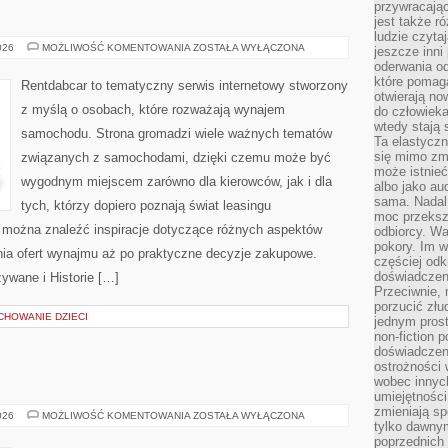
przywracaj
E
jest także r
ludzie czyta
TESTY
026
MOŻLIWOŚĆ KOMENTOWANIA
ZOSTAŁA WYŁĄCZONA
jeszcze inni
I
oderwania o
RECENZJE
które pomaga
Rentdabcar to tematyczny serwis internetowy stworzony
otwierają no
z myślą o osobach, które rozważają wynajem
do człowiek
wtedy stają
samochodu. Strona gromadzi wiele ważnych tematów
Ta elastyczn
się mimo zmi
związanych z samochodami, dzięki czemu może być
może istnieć
wygodnym miejscem zarówno dla kierowców, jak i dla
albo jako aud
sama. Nadal 
tych, którzy dopiero poznają świat leasingu
moc przeksz
 można znaleźć inspiracje dotyczące różnych aspektów
odbiorcy. Wa
pokory. Im w
nia ofert wynajmu aż po praktyczne decyzje zakupowe.
częściej odk
doświadczeni
wane i Historie […]
Przeciwnie,
porzucić złu
CHOWANIE DZIECI
jednym prost
non-fiction 
doświadczeni
ostrożności 
wobec innych
umiejętności
zmieniają sp
DIY
026
MOŻLIWOŚĆ KOMENTOWANIA
ZOSTAŁA WYŁĄCZONA
tylko dawnym
W
KUCHNI
poprzednich 