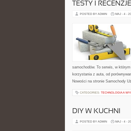
TESTY I RECENZJ
POSTED BY ADMIN
MAJ - 4 - 2
samochodów. To serwis, w którym
korzystania z auta, od porównywa
Nowości na stronie Samochody Uży
CATEGORIES:
TECHNOLOGIA A WY
DIY W KUCHNI
POSTED BY ADMIN
MAJ - 4 - 2