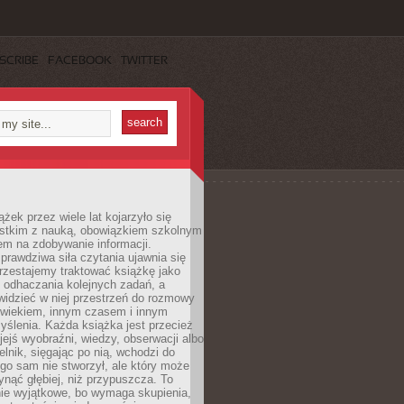
SCRIBE
FACEBOOK
TWITTER
ążek przez wiele lat kojarzyło się
stkim z nauką, obowiązkiem szkolnym
em na zdobywanie informacji.
rawdziwa siła czytania ujawnia się
rzestajemy traktować książkę jako
 odhaczania kolejnych zadań, a
idzieć w niej przestrzeń do rozmowy
owiekiem, innym czasem i innym
ślenia. Każda książka jest przecież
ejś wyobraźni, wiedzy, obserwacji albo
elnik, sięgając po nią, wchodzi do
ego sam nie stworzył, ale który może
ynąć głębiej, niż przypuszcza. To
ie wyjątkowe, bo wymaga skupienia,