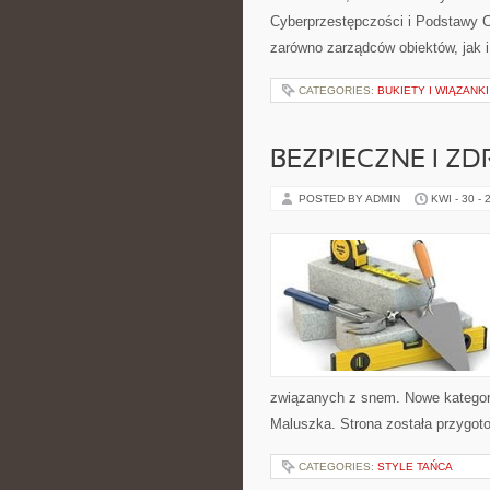
Cyberprzestępczości i Podstawy C
zarówno zarządców obiektów, jak 
CATEGORIES:
BUKIETY I WIĄZANK
BEZPIECZNE I Z
POSTED BY ADMIN
KWI - 30 - 
związanych z snem. Nowe kategorie
Maluszka. Strona została przygo
CATEGORIES:
STYLE TAŃCA