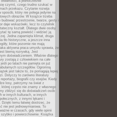
i otwartości, a jednocześnie
się czymś, czego trudno szukać w
mach przekazu. Czytanie rozwija
 sposób, który nie polega jedynie na
otowych obrazów. W książce trzeba
 budować przestrzenie, twarze, gesty i
tor daje wskazówki, lecz to czytelnik
tateczny kształt. Dlatego dwie osoby
tać tę samą powieść i widzieć ją
czej. Jedna zapamięta klimat, druga
cia tło historyczne, a jeszcze inna
góły, które pozornie nie mają
Taka aktywna praca umysłu sprawia, że
jest bierną rozrywką. Jest
nym doświadczeniem. Właśnie dlatego
tury zostają z człowiekiem na całe
jeśli po latach nie pamięta on już
fabularnych szczegółów. Ogromną
iążek jest także to, że pomagają lepiej
zi. Dotyczy to zarówno literatury
i reportaży, biografii czy esejów. Kiedy
ze losy, patrzymy na świat z
 której często nie znamy z własnego
my zbliżyć się do doświadczeń osób
 w innych kulturach, w innych
ołecznych, z innymi lękami i
. Dzięki temu łatwiej dostrzec, że
ć nie jest jednowymiarowa. To
ważne w czasach, gdy wiele opinii
ę szybko i powierzchownie. Książka