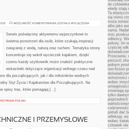
do człowiek
wtedy stają
Ta elastyczn
się mimo zmi
może istnieć
JACHTY
2026
MOŻLIWOŚĆ KOMENTOWANIA
ZOSTAŁA WYŁĄCZONA
albo jako aud
I
ŁODZIE
sama. Nadal 
Serwis poświęcony aktywnemu wypoczynkowi to
moc przeksz
odbiorcy. Wa
świetna przestrzeń dla osób, które szukają inspiracji
pokory. Im w
częściej odk
związanej z wodą, naturą oraz ruchem. Tematyka strony
doświadczeni
koncentruje się wokół wycieczek kajakiem, dzięki
Przeciwnie,
porzucić złu
czemu każdy użytkownik może znaleźć praktyczne
jednym prost
wskazówki dotyczące organizacji wolnego czasu nad
non-fiction 
doświadczeni
no dla początkujących, jak i dla miłośników wodnych
ostrożności 
wobec innych
ny Styl Życia i Kajakarstwo dla Początkujących. Na
umiejętności
e opisy tras, które pomagają […]
zmieniają sp
tylko dawnym
poprzednich 
 PRZYRODA POLSKI
wartościowy
codzienności
potrafi dać 
refleksję, w
CHNICZNE I PRZEMYSŁOWE
wobec świat
człowiek nie