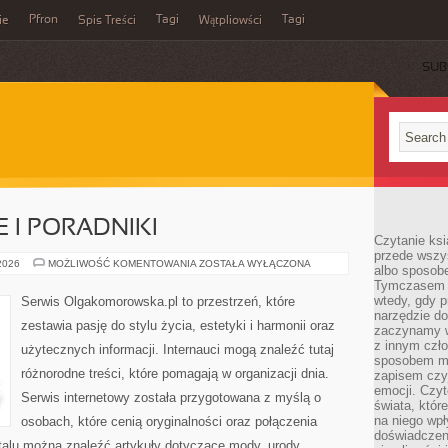
Pfron
Tagi
Tagi
ie
Spis Treści
Wątpliowści
SUB
 I PORADNIKI
Czytanie ksi
przede wszy
ŻYCIE
 2026
MOŻLIWOŚĆ KOMENTOWANIA
ZOSTAŁA WYŁĄCZONA
albo sposob
CODZIENNE
Tymczasem p
I
PORADNIKI
wtedy, gdy p
Serwis Olgakomorowska.pl to przestrzeń, które
narzędzie do
zestawia pasję do stylu życia, estetyki i harmonii oraz
zaczynamy w
z innym czł
użytecznych informacji. Internauci mogą znaleźć tutaj
sposobem my
różnorodne treści, które pomagają w organizacji dnia.
zapisem czyj
emocji. Czyt
Serwis internetowy została przygotowana z myślą o
świata, któr
na niego wpł
osobach, które cenią oryginalności oraz połączenia
doświadczen
rtalu można znaleźć artykuły dotyczące mody, urody,