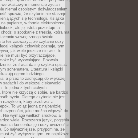
a we właściwym momencie życia i
 się niemal osobistym doświadczeniem.
ość sprawia, że czytanie nie starzeje
eniających się technologii. Książka
 na papierze, w formie elektronicznej
iobook, ale jej istota pozostaje ta
chodzi o spotkanie z treścią, która ma
tałcania wewnętrznego świata
rto też zauważyć, że czytanie uczy
ięcej książek człowiek poznaje, tym
rywa, jak wiele jeszcze nie wie. To
e nie musi być przytłaczające.
 może być wyzwalające. Pozwala
dzenie, że świat da się szybko opisać
ym schematem. Literatura i książki
pokazują ogrom ludzkiego
a, a przez to zachęcają do większej
w sądach i do większej ciekawości
. To jedna z tych cichych
, które nie krzyczą o sobie, ale bardzo
osób bycia. Dlatego czytanie nie jest
 nawykiem, który przetrwał z
epok. To wciąż jedna z najbardziej
ch czynności, jakie można włączyć do
. Nie wymaga wielkich środków, a
bardzo wiele. Rozszerza język, pogłębia
zmacnia koncentrację i uczy uważności
a. Co najważniejsze, przypomina, że
 musi żyć wyłącznie tym, co najbliższe