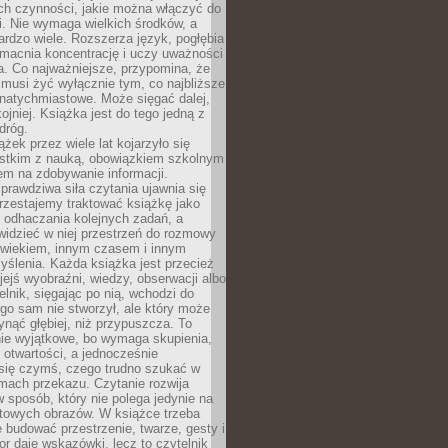
ch czynności, jakie można włączyć do
. Nie wymaga wielkich środków, a
bardzo wiele. Rozszerza język, pogłębia
zmacnia koncentrację i uczy uważności
a. Co najważniejsze, przypomina, że
 musi żyć wyłącznie tym, co najbliższe
j natychmiastowe. Może sięgać dalej,
kojniej. Książka jest do tego jedną z
dróg.
ążek przez wiele lat kojarzyło się
stkim z nauką, obowiązkiem szkolnym
em na zdobywanie informacji.
rawdziwa siła czytania ujawnia się
rzestajemy traktować książkę jako
 odhaczania kolejnych zadań, a
idzieć w niej przestrzeń do rozmowy
owiekiem, innym czasem i innym
ślenia. Każda książka jest przecież
ejś wyobraźni, wiedzy, obserwacji albo
elnik, sięgając po nią, wchodzi do
ego sam nie stworzył, ale który może
ynąć głębiej, niż przypuszcza. To
ie wyjątkowe, bo wymaga skupienia,
i otwartości, a jednocześnie
się czymś, czego trudno szukać w
mach przekazu. Czytanie rozwija
 sposób, który nie polega jedynie na
otowych obrazów. W książce trzeba
 budować przestrzenie, twarze, gesty i
tor daje wskazówki, lecz to czytelnik