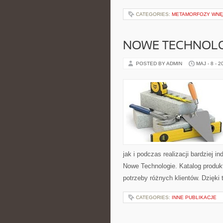
CATEGORIES:
METAMORFOZY WNĘ
NOWE TECHNOLO
POSTED BY ADMIN
MAJ - 8 - 2
jak i podczas realizacji bardziej 
Nowe Technologie. Katalog produk
potrzeby różnych klientów. Dzięki
CATEGORIES:
INNE PUBLIKACJE