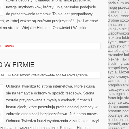
czymś osobistym, dlatego strona może przyciągać
nadaje im os
uwagę użytkowników, którzy lubią naturalne podejście
mogą przeczy
zupełnie ina
do prezentowania tematów. To nie jest przypadkowy
dialogi, trze
drobne szcze
rzeń, w której ważne są zarówno przejrzystość, jak i wartość
znaczenia. 
na stronie: Wiejskie Historie i Opowieści i Wiejskie
książka nie 
współtworzo
niektóre lek
życie, nawet 
wszystkich 
CH TUNING
wartością ks
rozumieć lud
pięknej, jak 
śledzimy cud
 W FIRMIE
perspektywy,
życia. Może
BEZPIECZEŃSTWO
026
MOŻLIWOŚĆ KOMENTOWANIA
ZOSTAŁA WYŁĄCZONA
wychowanych
W
warunkach sp
FIRMIE
pragnieniami
Ochrona Twierdza to strona internetowa, które skupia
rzeczywistoś
się na tematyce ochrony w sposób rzeczowy. Strona
szczególnie 
formułuje si
została przygotowana z myślą o osobach, firmach i
uczy, że zr
da się oceni
instytucjach, które poszukują profesjonalnej pomocy w
prostym podz
zakresie organizacji bezpieczeństwa. Już sama nazwa
powstaje te
niedoceniane
Ochrona Twierdza budzi wyobrażenia z zaufaniem, czyli
gatunki, aut
ony mają pierwszorzędne znaczenie. Polecam: Historia
wrażeniami, 