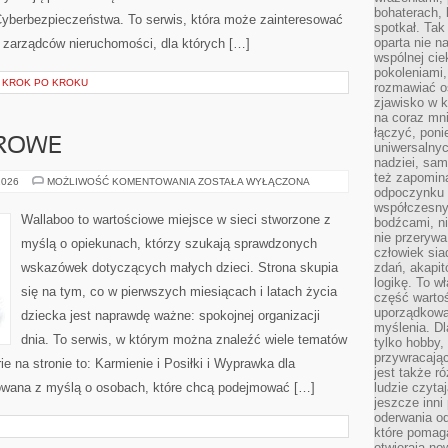
bohaterach, 
yberbezpieczeństwa. To serwis, która może zainteresować
spotkał. Tak
oparta nie n
i zarządców nieruchomości, dla których […]
wspólnej ci
pokoleniami
I KROK PO KROKU
rozmawiać os
zjawisko w k
na coraz mnie
łączyć, pon
DROWE
uniwersalnych
nadziei, sam
też zapomina
BEZPIECZNE
2026
MOŻLIWOŚĆ KOMENTOWANIA
ZOSTAŁA WYŁĄCZONA
odpoczynku 
I
ZDROWE
współczesny
Wallaboo to wartościowe miejsce w sieci stworzone z
bodźcami, n
nie przerywa
myślą o opiekunach, którzy szukają sprawdzonych
człowiek sia
wskazówek dotyczących małych dzieci. Strona skupia
zdań, akapit
logikę. To w
się na tym, co w pierwszych miesiącach i latach życia
część warto
uporządkować
dziecka jest naprawdę ważne: spokojnej organizacji
myślenia. Dl
dnia. To serwis, w którym można znaleźć wiele tematów
tylko hobby,
przywracaj
 na stronie to: Karmienie i Posiłki i Wyprawka dla
jest także r
towana z myślą o osobach, które chcą podejmować […]
ludzie czyta
jeszcze inni
oderwania o
które pomaga
otwierają no