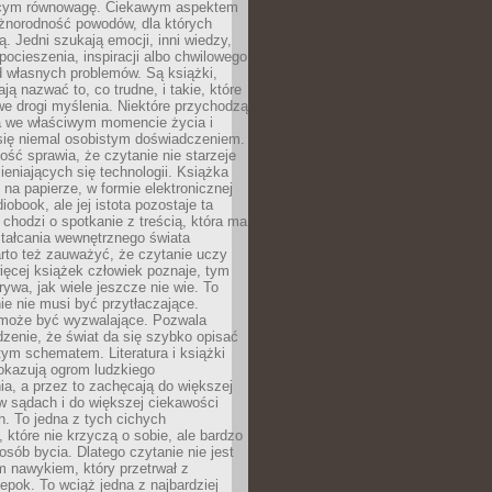
ącym równowagę. Ciekawym aspektem
óżnorodność powodów, dla których
ją. Jedni szukają emocji, inni wiedzy,
 pocieszenia, inspiracji albo chwilowego
d własnych problemów. Są książki,
ją nazwać to, co trudne, i takie, które
we drogi myślenia. Niektóre przychodzą
a we właściwym momencie życia i
 się niemal osobistym doświadczeniem.
ość sprawia, że czytanie nie starzeje
eniających się technologii. Książka
 na papierze, w formie elektronicznej
iobook, ale jej istota pozostaje ta
chodzi o spotkanie z treścią, która ma
tałcania wewnętrznego świata
rto też zauważyć, że czytanie uczy
ięcej książek człowiek poznaje, tym
rywa, jak wiele jeszcze nie wie. To
e nie musi być przytłaczające.
 może być wyzwalające. Pozwala
dzenie, że świat da się szybko opisać
ym schematem. Literatura i książki
pokazują ogrom ludzkiego
a, a przez to zachęcają do większej
w sądach i do większej ciekawości
. To jedna z tych cichych
, które nie krzyczą o sobie, ale bardzo
osób bycia. Dlatego czytanie nie jest
 nawykiem, który przetrwał z
epok. To wciąż jedna z najbardziej