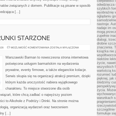
cierpliwości 
odwdzięcza 
matów związanych z domem. Publikacje są pisane w sposób
szybkich for
iedzająca […]
wyobraźnię w
oglądaniu g
samodzielnie
nastroje. Au
nadaje im os
mogą przeczy
zupełnie ina
TRUNKI STARZONE
dialogi, trze
drobne szcze
znaczenia. 
WHISKY,
026
MOŻLIWOŚĆ KOMENTOWANIA
ZOSTAŁA WYŁĄCZONA
RUM
książka nie 
I
współtworzo
TRUNKI
Warszawski Barman to nowoczesna strona internetowa
niektóre lek
STARZONE
życie, nawet 
poświęcona usługom barmańskim na wydarzenia
wszystkich 
prywatne, eventy firmowe, a także eleganckie kolacje.
wartością ks
rozumieć lud
Serwis skupia się na organizacji atrakcji premium, dzięki
pięknej, jak 
którym każda uroczystość nabiera wyjątkowego
śledzimy cud
perspektywy,
charakteru. To miejsce stworzone dla osób
życia. Może
wychowanych
związań, które chcą zadbać o najwyższy poziom
warunkach sp
i to Alkohole z Podróży i Drinki. Na stronie można
pragnieniami
rzeczywistoś
ologią, organizacją wydarzeń oraz tworzeniem
szczególnie 
lny […]
formułuje si