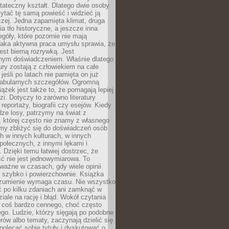
tateczny kształt. Dlatego dwie osoby
tać tę samą powieść i widzieć ją
czej. Jedna zapamięta klimat, druga
cia tło historyczne, a jeszcze inna
góły, które pozornie nie mają
Taka aktywna praca umysłu sprawia, że
jest bierną rozrywką. Jest
nym doświadczeniem. Właśnie dlatego
tury zostają z człowiekiem na całe
jeśli po latach nie pamięta on już
fabularnych szczegółów. Ogromną
iążek jest także to, że pomagają lepiej
zi. Dotyczy to zarówno literatury
i reportaży, biografii czy esejów. Kiedy
ze losy, patrzymy na świat z
 której często nie znamy z własnego
my zbliżyć się do doświadczeń osób
 w innych kulturach, w innych
ołecznych, z innymi lękami i
. Dzięki temu łatwiej dostrzec, że
ć nie jest jednowymiarowa. To
ważne w czasach, gdy wiele opinii
ę szybko i powierzchownie. Książka
ozumienie wymaga czasu. Nie wszystko
ć po kilku zdaniach ani zamknąć w
iale na rację i błąd. Wokół czytania
ż coś bardzo cennego, choć często
go. Ludzie, którzy sięgają po podobne
orów albo tematy, zaczynają dzielić się
polecać sobie tytuły i dyskutować o