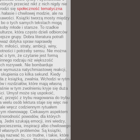
których przecież nikt z nich nigdy nie
 rodzi się
społeczność tematyczna
a hałasie i chwilowej modzie, ale na
ekawości. Książki tworzą mosty między
, bo o tych samych tekstach mogą
oby młode i starsze. To rzadkie
ulturze, która często dzieli odbiorców
jsze grupy. Dobra literatura potrafi
ieważ dotyka spraw naprawdę
: miłości, straty, ambicji, winy,
otności i potrzeby sensu. Nie można
ć o tym, że czytanie jest formą
innego rodzaju niż większość
ch rozrywek. Nie bombarduje
ie wymusza natychmiastowej reakcji,
 skupienia co kilka sekund. Kiedy
da z książką, zwalnia. Wchodzi w rytm
ów i rozdziałów, które mają własną
łaśnie w tym zwolnieniu kryje się duża
ści. Umysł może się uspokoić,
, przejść z trybu reagowania do trybu
a wielu osób lektura staje się więc nie
 ale wręcz codziennym rytuałem
ącym równowagę. Ciekawym aspektem
óżnorodność powodów, dla których
ją. Jedni szukają emocji, inni wiedzy,
 pocieszenia, inspiracji albo chwilowego
d własnych problemów. Są książki,
ją nazwać to, co trudne, i takie, które
we drogi myślenia. Niektóre przychodzą