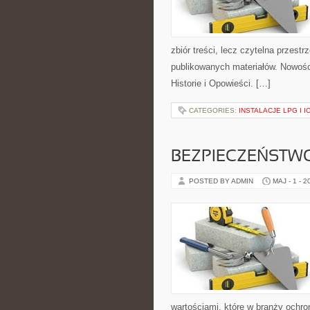
zbiór treści, lecz czytelna przest
publikowanych materiałów. Nowości 
Historie i Opowieści. […]
CATEGORIES:
INSTALACJE LPG I I
BEZPIECZEŃSTWO
POSTED BY ADMIN
MAJ - 1 - 2
wartościami, które w branży ochr