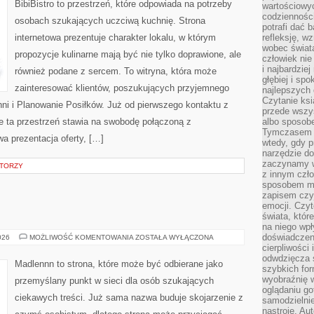
BibiBistro to przestrzeń, które odpowiada na potrzeby
wartościowy
codzienności
osobach szukających uczciwą kuchnię. Strona
potrafi dać 
internetowa prezentuje charakter lokalu, w którym
refleksję, w
wobec świat
propozycje kulinarne mają być nie tylko doprawione, ale
człowiek nie
i najbardzie
również podane z sercem. To witryna, która może
głębiej i spo
zainteresować klientów, poszukujących przyjemnego
najlepszych 
Czytanie ksi
ni i Planowanie Posiłków. Już od pierwszego kontaktu z
przede wszy
 ta przestrzeń stawia na swobodę połączoną z
albo sposob
Tymczasem p
wa prezentacja oferty, […]
wtedy, gdy p
narzędzie do
zaczynamy w
ATORZY
z innym czł
sposobem my
zapisem czyj
emocji. Czyt
świata, któr
na niego wpł
doświadczen
ŻYCIE
026
MOŻLIWOŚĆ KOMENTOWANIA
ZOSTAŁA WYŁĄCZONA
NA
cierpliwości 
WSI
odwdzięcza 
Madlennn to strona, które może być odbierane jako
szybkich for
wyobraźnię w
przemyślany punkt w sieci dla osób szukających
oglądaniu g
ciekawych treści. Już sama nazwa buduje skojarzenie z
samodzielnie
nastroje. Au