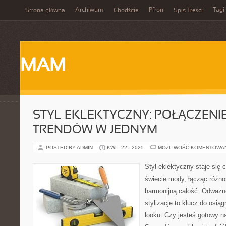
Archiwum
Pfron
Tagi
Strona główna
Chodźcie
Spis Treści
MAM
STYL EKLEKTYCZNY: POŁĄCZEN
TRENDÓW W JEDNYM
POSTED BY ADMIN
KWI - 22 - 2025
MOŻLIWOŚĆ KOMENTOWA
Styl eklektyczny staje się 
świecie mody, łącząc różno
harmonijną całość. Odważne
stylizacje to klucz do osią
looku. Czy jesteś gotowy