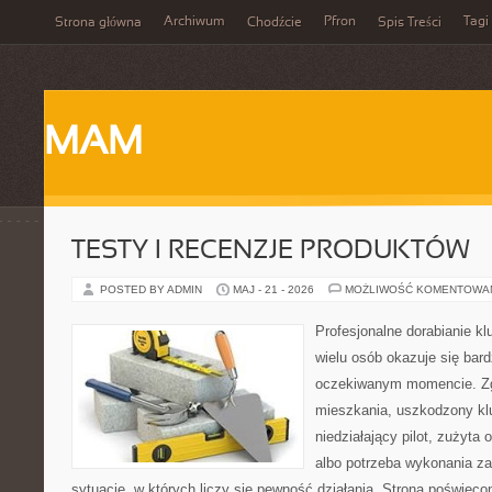
Archiwum
Pfron
Tagi
Strona główna
Chodźcie
Spis Treści
MAM
TESTY I RECENZJE PRODUKTÓW
POSTED BY ADMIN
MAJ - 21 - 2026
MOŻLIWOŚĆ KOMENTOWA
Profesjonalne dorabianie kl
wielu osób okazuje się bar
oczekiwanym momencie. Zg
mieszkania, uszkodzony k
niedziałający pilot, zużyt
albo potrzeba wykonania z
sytuacje, w których liczy się pewność działania. Strona poświęco