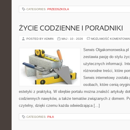
CATEGORIES:
PRZEDSZKOLA
ŻYCIE CODZIENNE I PORADNIKI
POSTED BY ADMIN
MAJ - 10 - 2026
MOŻLIWOŚĆ KOMENTOWA
Serwis Olgakomorowska.pl t
zestawia pasję do stylu życi
użytecznych informacji. Int
różnorodne treści, które po
Serwis internetowy została
osobach, które cenią orygin
estetyki z praktyką. W obrębie portalu można znaleźć artykuły d
codziennych nawyków, a także tematów związanych z domem. Pu
czytelny, dzięki czemu każda odwiedzająca […]
CATEGORIES:
PIŁA