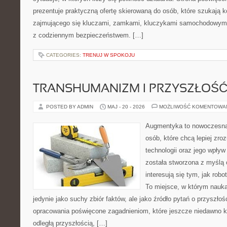
prezentuje praktyczną ofertę skierowaną do osób, które szukają
zajmującego się kluczami, zamkami, kluczykami samochodowymi
z codziennym bezpieczeństwem. […]
CATEGORIES:
TRENUJ W SPOKOJU
TRANSHUMANIZM I PRZYSZŁOŚĆ
POSTED BY ADMIN
MAJ - 20 - 2026
MOŻLIWOŚĆ KOMENTOWA
Augmentyka to nowoczesna 
osób, które chcą lepiej zr
technologii oraz jego wpływ
została stworzona z myślą 
interesują się tym, jak rob
To miejsce, w którym nauka
jedynie jako suchy zbiór faktów, ale jako źródło pytań o przyszło
opracowania poświęcone zagadnieniom, które jeszcze niedawno ko
odległą przyszłością, […]