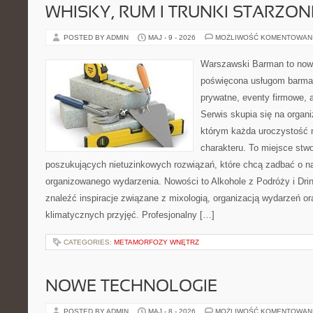
WHISKY, RUM I TRUNKI STARZON
POSTED BY ADMIN
MAJ - 9 - 2026
MOŻLIWOŚĆ KOMENTOWAN
Warszawski Barman to nowo
poświęcona usługom barma
prywatne, eventy firmowe, a
Serwis skupia się na organi
którym każda uroczystość 
charakteru. To miejsce stw
poszukujących nietuzinkowych rozwiązań, które chcą zadbać o 
organizowanego wydarzenia. Nowości to Alkohole z Podróży i Drin
znaleźć inspiracje związane z mixologią, organizacją wydarzeń o
klimatycznych przyjęć. Profesjonalny […]
CATEGORIES:
METAMORFOZY WNĘTRZ
NOWE TECHNOLOGIE
POSTED BY ADMIN
MAJ - 8 - 2026
MOŻLIWOŚĆ KOMENTOWAN