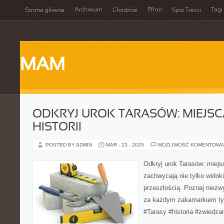
Archiwum
Pfron
Tagi
Strona główna
Chodźcie
Spis Treści
MAM
ODKRYJ UROK TARASÓW: MIEJSC
HISTORII
POSTED BY ADMIN
MAR - 23 - 2025
MOŻLIWOŚĆ KOMENTOWA
Odkryj urok Tarasów: miejsca
zachwycają nie tylko widok
przeszłością. Poznaj niezwyk
za każdym zakamarkiem ty
#Tarasy #historia #zwiedza