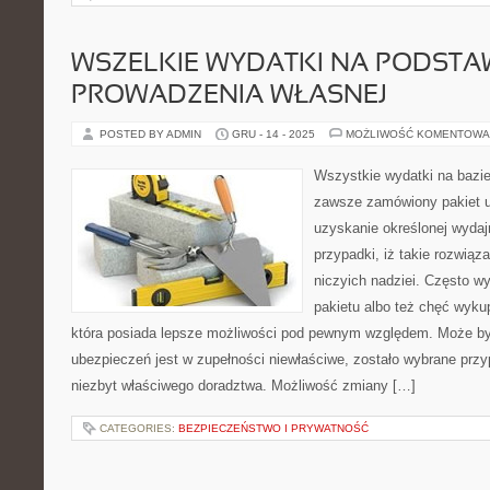
WSZELKIE WYDATKI NA PODSTA
PROWADZENIA WŁASNEJ
POSTED BY ADMIN
GRU - 14 - 2025
MOŻLIWOŚĆ KOMENTOWA
Wszystkie wydatki na bazie
zawsze zamówiony pakiet 
uzyskanie określonej wydaj
przypadki, iż takie rozwiąza
niczyich nadziei. Często w
pakietu albo też chęć wykupi
która posiada lepsze możliwości pod pewnym względem. Może być
ubezpieczeń jest w zupełności niewłaściwe, zostało wybrane pr
niezbyt właściwego doradztwa. Możliwość zmiany […]
CATEGORIES:
BEZPIECZEŃSTWO I PRYWATNOŚĆ