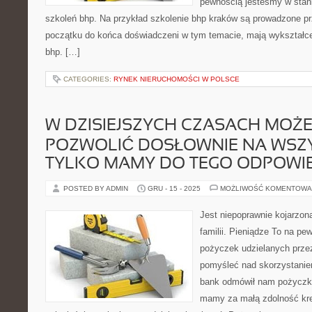
pewnością jesteśmy w stan
szkoleń bhp. Na przykład szkolenie bhp kraków są prowadzone pr
początku do końca doświadczeni w tym temacie, mają wykształce
bhp. […]
CATEGORIES:
RYNEK NIERUCHOMOŚCI W POLSCE
W DZISIEJSZYCH CZASACH MOŻE
POZWOLIĆ DOSŁOWNIE NA WSZYS
TYLKO MAMY DO TEGO ODPOWI
POSTED BY ADMIN
GRU - 15 - 2025
MOŻLIWOŚĆ KOMENTOWA
Jest niepoprawnie kojarzon
familii. Pieniądze To na pe
pożyczek udzielanych przez
pomyśleć nad skorzystaniem 
bank odmówił nam pożyczki.
mamy za małą zdolność kr