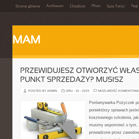
Archiwum
Pfron
Tagi
Strona główna
Chodźcie
Spis Treści
MAM
PRZEWIDUJESZ OTWORZYĆ WŁA
PUNKT SPRZEDAŻY? MUSISZ
POSTED BY ADMIN
GRU - 16 - 2025
MOŻLIWOŚĆ KOMENTOWA
Porównywarka Pożyczek p
poniektórzy sprawach jeste
kosztownego szkolenia, jaki
musimy wspomnieć o tym, 
prowadzone przez zawodow