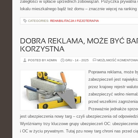
zaległości w spłacie uprzednich zobowiązań. Pożyczka prywatna 
lokalu mieszkalnego bądź też domu – znacznie więcej na ranking 
CATEGORIES:
REHABILITACJA I FIZJOTERAPIA
DOBRA REKLAMA, MOŻE BYĆ B
KORZYSTNA
POSTED BY ADMIN
GRU - 14 - 2025
MOŻLIWOŚĆ KOMENTOWA
Poprawna reklama, może by
zabezpieczeń jest najwię
przez krajowy rejestr walut
zabezpieczyć wolno niemal
przed wszelkimi zagrożenia
Przeważnie jednakże sprz
jest ubezpieczenia nowy targ – czyli ubezpieczenia od odpowiedzi
Wyróżniamy trzy kluczowe grupy ubezpieczeń OC: ubezpieczen
i OC w życiu prywatnym. Tutaj pzu nowy targ chroni nas przed c