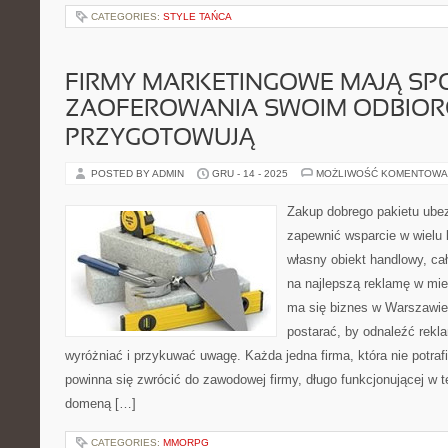
CATEGORIES:
STYLE TAŃCA
FIRMY MARKETINGOWE MAJĄ SP
ZAOFEROWANIA SWOIM ODBIOR
PRZYGOTOWUJĄ
POSTED BY ADMIN
GRU - 14 - 2025
MOŻLIWOŚĆ KOMENTOWA
Zakup dobrego pakietu ub
zapewnić wsparcie w wielu k
własny obiekt handlowy, c
na najlepszą reklamę w mi
ma się biznes w Warszawie
postarać, by odnaleźć rekla
wyróżniać i przykuwać uwagę. Każda jedna firma, która nie potra
powinna się zwrócić do zawodowej firmy, długo funkcjonującej w tej
domeną […]
CATEGORIES:
MMORPG