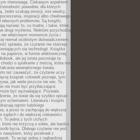
ącym równowagę. Ciekawym aspektem
óżnorodność powodów, dla których
ją. Jedni szukają emocji, inni wiedzy,
 pocieszenia, inspiracji albo chwilowego
d własnych problemów. Są książki,
ją nazwać to, co trudne, i takie, które
we drogi myślenia. Niektóre przychodzą
a we właściwym momencie życia i
 się niemal osobistym doświadczeniem.
ość sprawia, że czytanie nie starzeje
eniających się technologii. Książka
 na papierze, w formie elektronicznej
iobook, ale jej istota pozostaje ta
chodzi o spotkanie z treścią, która ma
tałcania wewnętrznego świata
rto też zauważyć, że czytanie uczy
ięcej książek człowiek poznaje, tym
rywa, jak wiele jeszcze nie wie. To
e nie musi być przytłaczające.
 może być wyzwalające. Pozwala
dzenie, że świat da się szybko opisać
ym schematem. Literatura i książki
pokazują ogrom ludzkiego
a, a przez to zachęcają do większej
w sądach i do większej ciekawości
. To jedna z tych cichych
, które nie krzyczą o sobie, ale bardzo
osób bycia. Dlatego czytanie nie jest
 nawykiem, który przetrwał z
epok. To wciąż jedna z najbardziej