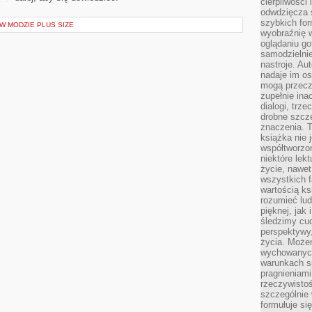
cierpliwości 
odwdzięcza 
szybkich for
W MODZIE PLUS SIZE
wyobraźnię w
oglądaniu g
samodzielnie
nastroje. Au
nadaje im os
mogą przeczy
zupełnie ina
dialogi, trze
drobne szcze
znaczenia. 
książka nie 
współtworzo
niektóre lek
życie, nawet 
wszystkich 
wartością ks
rozumieć lud
pięknej, jak 
śledzimy cud
perspektywy,
życia. Może
wychowanych
warunkach sp
pragnieniami
rzeczywistoś
szczególnie 
formułuje si