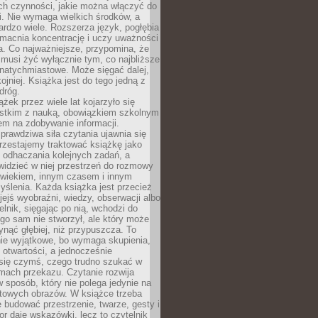
ch czynności, jakie można włączyć do
. Nie wymaga wielkich środków, a
bardzo wiele. Rozszerza język, pogłębia
zmacnia koncentrację i uczy uważności
a. Co najważniejsze, przypomina, że
 musi żyć wyłącznie tym, co najbliższe
j natychmiastowe. Może sięgać dalej,
kojniej. Książka jest do tego jedną z
dróg.
ążek przez wiele lat kojarzyło się
stkim z nauką, obowiązkiem szkolnym
em na zdobywanie informacji.
rawdziwa siła czytania ujawnia się
rzestajemy traktować książkę jako
 odhaczania kolejnych zadań, a
idzieć w niej przestrzeń do rozmowy
owiekiem, innym czasem i innym
ślenia. Każda książka jest przecież
ejś wyobraźni, wiedzy, obserwacji albo
elnik, sięgając po nią, wchodzi do
ego sam nie stworzył, ale który może
ynąć głębiej, niż przypuszcza. To
ie wyjątkowe, bo wymaga skupienia,
i otwartości, a jednocześnie
się czymś, czego trudno szukać w
mach przekazu. Czytanie rozwija
 sposób, który nie polega jedynie na
otowych obrazów. W książce trzeba
 budować przestrzenie, twarze, gesty i
tor daje wskazówki, lecz to czytelnik