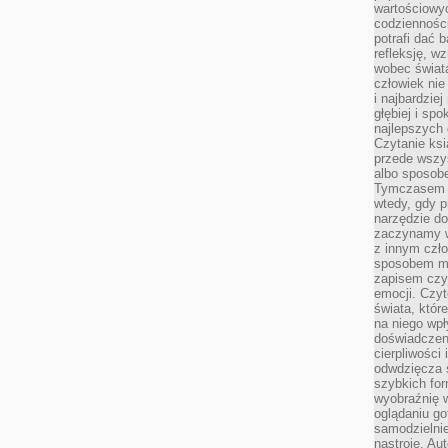
wartościowy
codzienności
potrafi dać 
refleksję, w
wobec świat
człowiek nie
i najbardzie
głębiej i spo
najlepszych 
Czytanie ksi
przede wszy
albo sposob
Tymczasem p
wtedy, gdy p
narzędzie do
zaczynamy w
z innym czł
sposobem my
zapisem czyj
emocji. Czyt
świata, któr
na niego wpł
doświadczen
cierpliwości 
odwdzięcza 
szybkich for
wyobraźnię w
oglądaniu g
samodzielnie
nastroje. Au