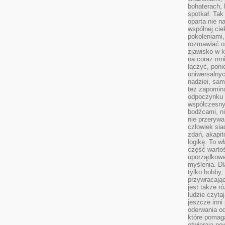
bohaterach, 
spotkał. Tak
oparta nie n
wspólnej ci
pokoleniami
rozmawiać os
zjawisko w k
na coraz mnie
łączyć, pon
uniwersalnych
nadziei, sam
też zapomina
odpoczynku 
współczesny
bodźcami, n
nie przerywa
człowiek sia
zdań, akapit
logikę. To w
część warto
uporządkować
myślenia. Dl
tylko hobby,
przywracaj
jest także r
ludzie czyta
jeszcze inni
oderwania o
które pomaga
otwierają no