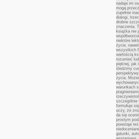
nadaje im os
mogą przeczy
zupełnie ina
dialogi, trze
drobne szcze
znaczenia. 
książka nie 
współtworzo
niektóre lek
życie, nawet 
wszystkich 
wartością ks
rozumieć lud
pięknej, jak 
śledzimy cud
perspektywy,
życia. Może
wychowanych
warunkach sp
pragnieniami
rzeczywistoś
szczególnie 
formułuje si
uczy, że zr
da się oceni
prostym podz
powstaje te
niedoceniane
gatunki, aut
wrażeniami, 