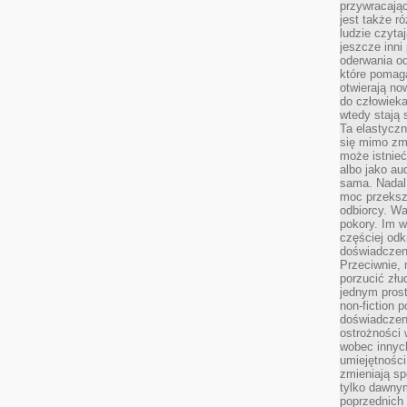
przywracaj
jest także r
ludzie czyta
jeszcze inni
oderwania o
które pomaga
otwierają no
do człowiek
wtedy stają
Ta elastyczn
się mimo zmi
może istnieć
albo jako aud
sama. Nadal 
moc przeksz
odbiorcy. Wa
pokory. Im w
częściej odk
doświadczeni
Przeciwnie,
porzucić złu
jednym prost
non-fiction 
doświadczeni
ostrożności 
wobec innych
umiejętności
zmieniają sp
tylko dawnym
poprzednich 