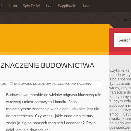
Pfron
Tagi
Tagi
ie
Spis Treści
Wątpliowści
SUB
 ZNACZENIE BUDOWNICTWA
Czytanie ksi
przede wszy
albo sposob
Tymczasem p
MAJESTATYCZNE
 2025
MOŻLIWOŚĆ KOMENTOWANIA
ZOSTAŁA WYŁĄCZONA
ZNACZENIE
wtedy, gdy p
BUDOWNICTWA
narzędzie do
MORSKIEGO
Budownictwo morskie od wieków odgrywa kluczową rolę
zaczynamy w
z innym czł
w rozwoju miast portowych i handlu. Jego
sposobem my
majestatyczne znaczenie w dziejach ludzkości jest nie
zapisem czyj
emocji. Czyt
do przecenienia. Czy wiesz, jakie cuda architektury
świata, któr
znajdują się na naszych morzach i oceanach? Czytaj
na niego wpł
doświadczen
dalej, aby się dowiedzieć!