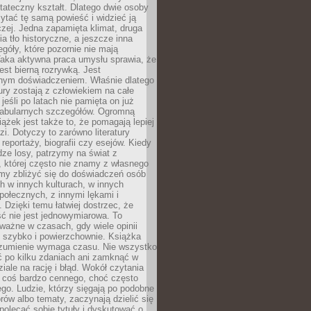
tateczny kształt. Dlatego dwie osoby
tać tę samą powieść i widzieć ją
czej. Jedna zapamięta klimat, druga
cia tło historyczne, a jeszcze inna
góły, które pozornie nie mają
Taka aktywna praca umysłu sprawia, że
jest bierną rozrywką. Jest
nym doświadczeniem. Właśnie dlatego
tury zostają z człowiekiem na całe
jeśli po latach nie pamięta on już
fabularnych szczegółów. Ogromną
iążek jest także to, że pomagają lepiej
zi. Dotyczy to zarówno literatury
i reportaży, biografii czy esejów. Kiedy
ze losy, patrzymy na świat z
 której często nie znamy z własnego
my zbliżyć się do doświadczeń osób
 w innych kulturach, w innych
ołecznych, z innymi lękami i
. Dzięki temu łatwiej dostrzec, że
ć nie jest jednowymiarowa. To
ważne w czasach, gdy wiele opinii
ę szybko i powierzchownie. Książka
ozumienie wymaga czasu. Nie wszystko
ć po kilku zdaniach ani zamknąć w
iale na rację i błąd. Wokół czytania
ż coś bardzo cennego, choć często
go. Ludzie, którzy sięgają po podobne
orów albo tematy, zaczynają dzielić się
polecać sobie tytuły i dyskutować o