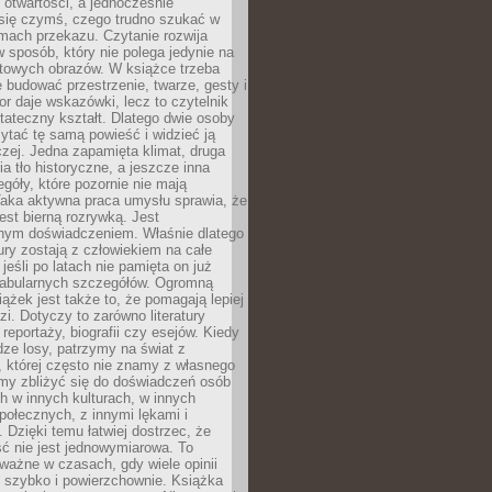
i otwartości, a jednocześnie
się czymś, czego trudno szukać w
mach przekazu. Czytanie rozwija
 sposób, który nie polega jedynie na
otowych obrazów. W książce trzeba
 budować przestrzenie, twarze, gesty i
tor daje wskazówki, lecz to czytelnik
tateczny kształt. Dlatego dwie osoby
tać tę samą powieść i widzieć ją
czej. Jedna zapamięta klimat, druga
cia tło historyczne, a jeszcze inna
góły, które pozornie nie mają
Taka aktywna praca umysłu sprawia, że
jest bierną rozrywką. Jest
nym doświadczeniem. Właśnie dlatego
tury zostają z człowiekiem na całe
jeśli po latach nie pamięta on już
fabularnych szczegółów. Ogromną
iążek jest także to, że pomagają lepiej
zi. Dotyczy to zarówno literatury
i reportaży, biografii czy esejów. Kiedy
ze losy, patrzymy na świat z
 której często nie znamy z własnego
my zbliżyć się do doświadczeń osób
 w innych kulturach, w innych
ołecznych, z innymi lękami i
. Dzięki temu łatwiej dostrzec, że
ć nie jest jednowymiarowa. To
ważne w czasach, gdy wiele opinii
ę szybko i powierzchownie. Książka