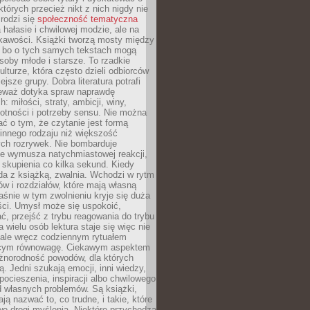
których przecież nikt z nich nigdy nie
 rodzi się
społeczność tematyczna
a hałasie i chwilowej modzie, ale na
ekawości. Książki tworzą mosty między
, bo o tych samych tekstach mogą
oby młode i starsze. To rzadkie
ulturze, która często dzieli odbiorców
jsze grupy. Dobra literatura potrafi
ieważ dotyka spraw naprawdę
: miłości, straty, ambicji, winy,
otności i potrzeby sensu. Nie można
ć o tym, że czytanie jest formą
innego rodzaju niż większość
ch rozrywek. Nie bombarduje
ie wymusza natychmiastowej reakcji,
 skupienia co kilka sekund. Kiedy
da z książką, zwalnia. Wchodzi w rytm
ów i rozdziałów, które mają własną
łaśnie w tym zwolnieniu kryje się duża
ści. Umysł może się uspokoić,
, przejść z trybu reagowania do trybu
a wielu osób lektura staje się więc nie
 ale wręcz codziennym rytuałem
ącym równowagę. Ciekawym aspektem
óżnorodność powodów, dla których
ją. Jedni szukają emocji, inni wiedzy,
 pocieszenia, inspiracji albo chwilowego
d własnych problemów. Są książki,
ją nazwać to, co trudne, i takie, które
we drogi myślenia. Niektóre przychodzą