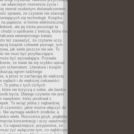
a we właściwym momencie życia i
 się niemal osobistym doświadczeniem.
ość sprawia, że czytanie nie starzeje
eniających się technologii. Książka
 na papierze, w formie elektronicznej
iobook, ale jej istota pozostaje ta
chodzi o spotkanie z treścią, która ma
tałcania wewnętrznego świata
rto też zauważyć, że czytanie uczy
ięcej książek człowiek poznaje, tym
rywa, jak wiele jeszcze nie wie. To
e nie musi być przytłaczające.
 może być wyzwalające. Pozwala
dzenie, że świat da się szybko opisać
ym schematem. Literatura i książki
pokazują ogrom ludzkiego
a, a przez to zachęcają do większej
w sądach i do większej ciekawości
. To jedna z tych cichych
, które nie krzyczą o sobie, ale bardzo
osób bycia. Dlatego czytanie nie jest
 nawykiem, który przetrwał z
epok. To wciąż jedna z najbardziej
ch czynności, jakie można włączyć do
. Nie wymaga wielkich środków, a
bardzo wiele. Rozszerza język, pogłębia
zmacnia koncentrację i uczy uważności
a. Co najważniejsze, przypomina, że
 musi żyć wyłącznie tym, co najbliższe