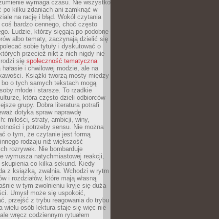
ozumienie wymaga czasu. Nie wszystko
ć po kilku zdaniach ani zamknąć w
iale na rację i błąd. Wokół czytania
ż coś bardzo cennego, choć często
go. Ludzie, którzy sięgają po podobne
orów albo tematy, zaczynają dzielić się
polecać sobie tytuły i dyskutować o
których przecież nikt z nich nigdy nie
 rodzi się
społeczność tematyczna
a hałasie i chwilowej modzie, ale na
ekawości. Książki tworzą mosty między
, bo o tych samych tekstach mogą
oby młode i starsze. To rzadkie
ulturze, która często dzieli odbiorców
jsze grupy. Dobra literatura potrafi
ieważ dotyka spraw naprawdę
: miłości, straty, ambicji, winy,
otności i potrzeby sensu. Nie można
ć o tym, że czytanie jest formą
innego rodzaju niż większość
ch rozrywek. Nie bombarduje
ie wymusza natychmiastowej reakcji,
 skupienia co kilka sekund. Kiedy
da z książką, zwalnia. Wchodzi w rytm
ów i rozdziałów, które mają własną
łaśnie w tym zwolnieniu kryje się duża
ści. Umysł może się uspokoić,
, przejść z trybu reagowania do trybu
a wielu osób lektura staje się więc nie
 ale wręcz codziennym rytuałem