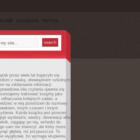
SCRIBE
FACEBOOK
TWITTER
ążek przez wiele lat kojarzyło się
stkim z nauką, obowiązkiem szkolnym
em na zdobywanie informacji.
rawdziwa siła czytania ujawnia się
rzestajemy traktować książkę jako
 odhaczania kolejnych zadań, a
idzieć w niej przestrzeń do rozmowy
owiekiem, innym czasem i innym
ślenia. Każda książka jest przecież
ejś wyobraźni, wiedzy, obserwacji albo
elnik, sięgając po nią, wchodzi do
ego sam nie stworzył, ale który może
ynąć głębiej, niż przypuszcza. To
ie wyjątkowe, bo wymaga skupienia,