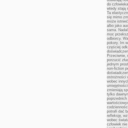
do człowiek
wtedy stają
Ta elastyczn
się mimo zmi
może istnieć
albo jako aud
sama. Nadal 
moc przeksz
odbiorcy. Wa
pokory. Im w
częściej odk
doświadczeni
Przeciwnie,
porzucić złu
jednym prost
non-fiction 
doświadczeni
ostrożności 
wobec innych
umiejętności
zmieniają sp
tylko dawnym
poprzednich 
wartościowy
codzienności
potrafi dać 
refleksję, w
wobec świat
człowiek nie