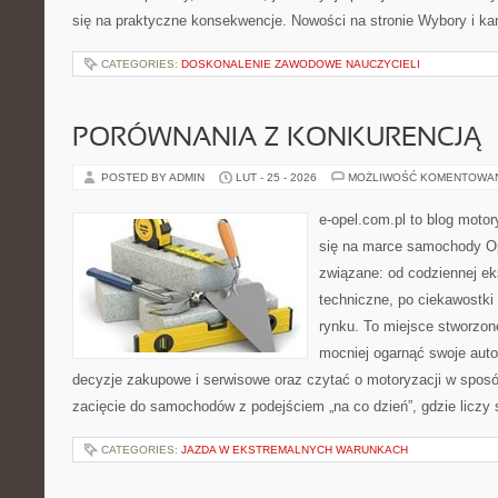
się na praktyczne konsekwencje. Nowości na stronie Wybory i ka
CATEGORIES:
DOSKONALENIE ZAWODOWE NAUCZYCIELI
PORÓWNANIA Z KONKURENCJĄ
POSTED BY ADMIN
LUT - 25 - 2026
MOŻLIWOŚĆ KOMENTOWA
e-opel.com.pl to blog motor
się na marce samochody Op
związane: od codziennej eks
techniczne, po ciekawostki
rynku. To miejsce stworzon
mocniej ogarnąć swoje auto
decyzje zakupowe i serwisowe oraz czytać o motoryzacji w sposó
zacięcie do samochodów z podejściem „na co dzień”, gdzie liczy si
CATEGORIES:
JAZDA W EKSTREMALNYCH WARUNKACH