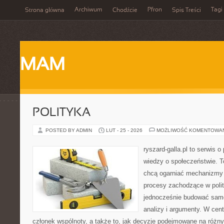
Archiwum
Pfron
Tagi
Strona główna
Chodźcie
Spis Treści
MAM
POLITYKA
POSTED BY ADMIN
LUT - 25 - 2026
MOŻLIWOŚĆ KOMENTOWA
ryszard-galla.pl to serwis o 
wiedzy o społeczeństwie. To
chcą ogarniać mechanizmy p
procesy zachodzące w polit
jednocześnie budować samo
analizy i argumenty. W cen
członek wspólnoty, a także to, jak decyzje podejmowane na różn