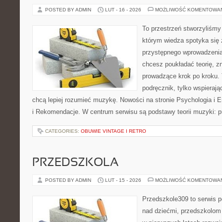
POSTED BY ADMIN
LUT - 16 - 2026
MOŻLIWOŚĆ KOMENTOWA
To przestrzeń stworzyliśmy
którym wiedza spotyka się 
przystępnego wprowadzenia
chcesz poukładać teorię, zn
prowadzące krok po kroku. 
podręcznik, tylko wspierają
chcą lepiej rozumieć muzykę. Nowości na stronie Psychologia i 
i Rekomendacje. W centrum serwisu są podstawy teorii muzyki: p
CATEGORIES:
OBUWIE VINTAGE I RETRO
PRZEDSZKOLA
POSTED BY ADMIN
LUT - 15 - 2026
MOŻLIWOŚĆ KOMENTOWA
Przedszkole309 to serwis 
nad dziećmi, przedszkolom 