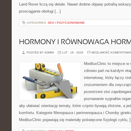
Land Rover liczą się detale. Nawet drobne objawy potrafią wskaz
przeciąganie obsługi […]
CATEGORIES:
SEO I POZYCJONOWANIE
HORMONY I RÓWNOWAGA HOR
POSTED BY ADMIN
LUT - 18 - 2026
MOŻLIWOŚĆ KOMENTOWA
MediluxClinic to miejsce w 
zdrowiu pań na każdym etap
internetowy, który łączy rz
zrozumieniem dla zwyczajn
przestrzeni stoi zapobiega
poznawanie sygnałów organ
aby ułatwiać orientację tematy, które często bywają złożone, a j
komfortu. Kategorie Menopauza i perimenopauza i Choroby ginek
MediluxClinic pojawiają się materiały poświęcone fizjologii cyklu, 