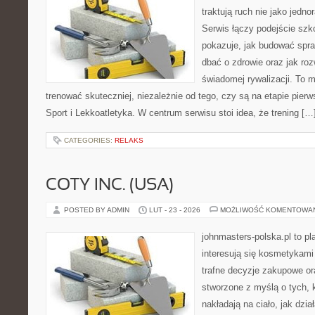
traktują ruch nie jako jedno
Serwis łączy podejście szk
pokazuje, jak budować spra
dbać o zdrowie oraz jak ro
świadomej rywalizacji. To m
trenować skuteczniej, niezależnie od tego, czy są na etapie pie
Sport i Lekkoatletyka. W centrum serwisu stoi idea, że trening […
CATEGORIES:
RELAKS
COTY INC. (USA)
POSTED BY ADMIN
LUT - 23 - 2026
MOŻLIWOŚĆ KOMENTOWA
johnmasters-polska.pl to pl
interesują się kosmetykami
trafne decyzje zakupowe or
stworzone z myślą o tych, k
nakładają na ciało, jak dzia