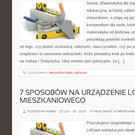
Strona „Matematyka dla każ
edukacyjna, w której zależn
straszakiem, a stają się ję
kompendium dla osób, któr
matematykę od podstaw, ora
potrzebują powtórki konkre
od tego, czy jesteś uczennicą, rodzicem, nauczycielem, czy po 
znajdziesz tu sensowne wskazówki, które prowadzą krok po kro
na maturę i Statystyka. Ideą serwisu jest pokazanie, że […]
CATEGORIES:
ARCHITEKTURA I DESIGN
7 SPOSOBÓW NA URZĄDZENIE L
MIESZKANIOWEGO
POSTED BY ADMIN
LUT - 18 - 2025
MOŻLIWOŚĆ KOMENTOWA
Poszukujesz oryginalnego 
Loftowa estetyka jest idea