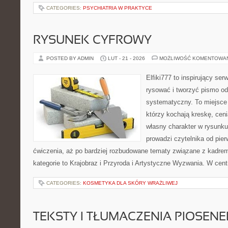
CATEGORIES:
PSYCHIATRIA W PRAKTYCE
RYSUNEK CYFROWY
POSTED BY ADMIN
LUT - 21 - 2026
MOŻLIWOŚĆ KOMENTOWA
Elfiki777 to inspirujący ser
rysować i tworzyć pismo o
systematyczny. To miejsce 
którzy kochają kreskę, cen
własny charakter w rysunku
prowadzi czytelnika od pier
ćwiczenia, aż po bardziej rozbudowane tematy związane z kadrem 
kategorie to Krajobraz i Przyroda i Artystyczne Wyzwania. W cent
CATEGORIES:
KOSMETYKA DLA SKÓRY WRAŻLIWEJ
TEKSTY I TŁUMACZENIA PIOSENE