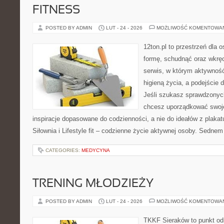
FITNESS
POSTED BY ADMIN
LUT - 24 - 2026
MOŻLIWOŚĆ KOMENTOWA
12ton.pl to przestrzeń dla 
formę, schudnąć oraz wkręc
serwis, w którym aktywność
higieną życia, a podejście 
Jeśli szukasz sprawdzonych
chcesz uporządkować swoje 
inspiracje dopasowane do codzienności, a nie do ideałów z plakat
Siłownia i Lifestyle fit – codzienne życie aktywnej osoby. Sednem
CATEGORIES:
MEDYCYNA
TRENING MŁODZIEŻY
POSTED BY ADMIN
LUT - 24 - 2026
MOŻLIWOŚĆ KOMENTOWA
TKKF Sieraków to punkt odn