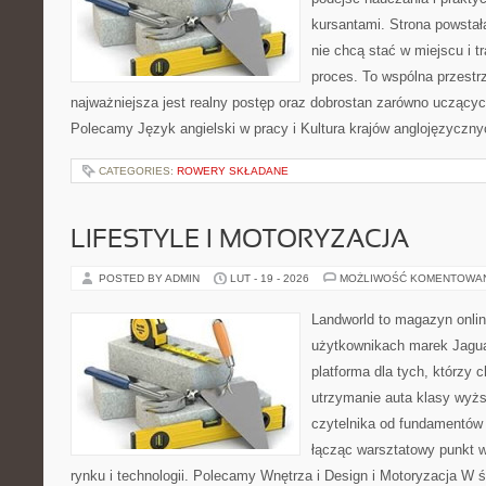
kursantami. Strona powstał
nie chcą stać w miejscu i t
proces. To wspólna przestrze
najważniejsza jest realny postęp oraz dobrostan zarówno uczących
Polecamy Język angielski w pracy i Kultura krajów anglojęzycznyc
CATEGORIES:
ROWERY SKŁADANE
LIFESTYLE I MOTORYZACJA
POSTED BY ADMIN
LUT - 19 - 2026
MOŻLIWOŚĆ KOMENTOWA
Landworld to magazyn onli
użytkownikach marek Jagua
platforma dla tych, którzy 
utrzymanie auta klasy wyżs
czytelnika od fundamentów 
łącząc warsztatowy punkt 
rynku i technologii. Polecamy Wnętrza i Design i Motoryzacja W 