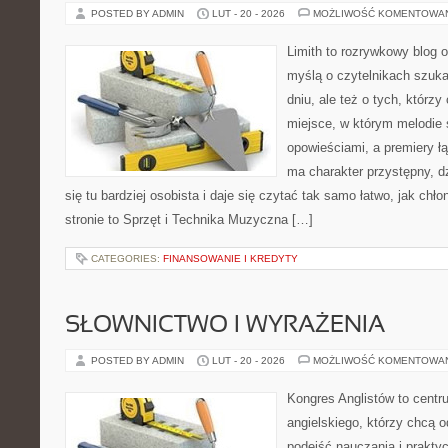
POSTED BY ADMIN
LUT - 20 - 2026
MOŻLIWOŚĆ KOMENTOWA
Limith to rozrywkowy blog 
myślą o czytelnikach szuk
dniu, ale też o tych, którz
miejsce, w którym melodie 
opowieściami, a premiery ł
ma charakter przystępny, 
się tu bardziej osobista i daje się czytać tak samo łatwo, jak chł
stronie to Sprzęt i Technika Muzyczna […]
CATEGORIES:
FINANSOWANIE I KREDYTY
SŁOWNICTWO I WYRAŻENIA
POSTED BY ADMIN
LUT - 20 - 2026
MOŻLIWOŚĆ KOMENTOWA
Kongres Anglistów to cent
angielskiego, którzy chcą
podejść nauczania i prakt