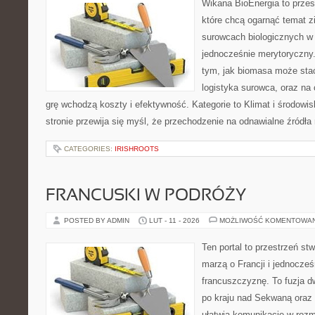
Wikana BioEnergia to przes
które chcą ogarnąć temat zie
surowcach biologicznych w
jednocześnie merytoryczny.
tym, jak biomasa może stać
logistyka surowca, oraz na
grę wchodzą koszty i efektywność. Kategorie to Klimat i środowis
stronie przewija się myśl, że przechodzenie na odnawialne źródła 
CATEGORIES:
IRISHROOTS
FRANCUSKI W PODRÓŻY
POSTED BY ADMIN
LUT - 11 - 2026
MOŻLIWOŚĆ KOMENTOWA
Ten portal to przestrzeń st
marzą o Francji i jednocześ
francuszczyznę. To fuzja 
po kraju nad Sekwaną oraz 
ułatwia komunikację w rozm