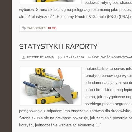
budować rutynę bez chaos
wyborów. Strona skupia się na pielęgnacji rozumianej jako proces,
ale też elastyczność. Polecamy Procter & Gamble (P&G) (USA) i
CATEGORIES:
BLOG
STATYSTYKI I RAPORTY
POSTED BY ADMIN
LUT - 23 - 2026
MOŻLIWOŚĆ KOMENTOWA
makmetalik.pl to serwis in
tematyce ponownego wykorz
odpadami nadającymi się d
osób i firm, które chcą lepi
złomu, jak przygotować odp
przebiega proces segregacj
postępowanie z odpadami ma znaczenie zarówno dla środowiska, ja
Strona skupia się na praktyce: pokazuje, jak zamienić pozornie 
korzyść, jednocześnie wspierając ekonomię […]