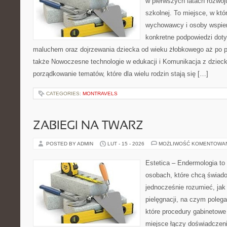
w pierwszych latach rozwoj
szkolnej. To miejsce, w kt
wychowawcy i osoby wspier
konkretne podpowiedzi doty
maluchem oraz dojrzewania dziecka od wieku żłobkowego aż po p
także Nowoczesne technologie w edukacji i Komunikacja z dzieck
porządkowanie tematów, które dla wielu rodzin stają się […]
CATEGORIES:
MONTRAVELS
ZABIEGI NA TWARZ
POSTED BY ADMIN
LUT - 15 - 2026
MOŻLIWOŚĆ KOMENTOWA
Estetica – Endermologia to 
osobach, które chcą świado
jednocześnie rozumieć, jak 
pielęgnacji, na czym polega
które procedury gabinetowe 
miejsce łączy doświadczeni