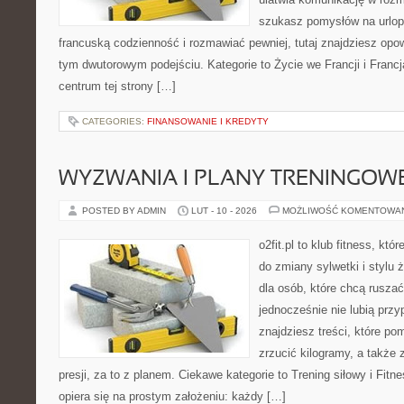
szukasz pomysłów na urlop
francuską codzienność i rozmawiać pewniej, tutaj znajdziesz op
tym dwutorowym podejściu. Kategorie to Życie we Francji i Franc
centrum tej strony […]
CATEGORIES:
FINANSOWANIE I KREDYTY
WYZWANIA I PLANY TRENINGOW
POSTED BY ADMIN
LUT - 10 - 2026
MOŻLIWOŚĆ KOMENTOWA
o2fit.pl to klub fitness, kt
do zmiany sylwetki i stylu 
dla osób, które chcą ruszać
jednocześnie nie lubią prz
znajdziesz treści, które p
zrzucić kilogramy, a także
presji, za to z planem. Ciekawe kategorie to Trening siłowy i Fitnes
opiera się na prostym założeniu: każdy […]