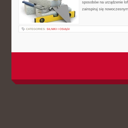
sposobów na urządzenie lo
zainspiruj się nowoczesnym
CATEGORIES:
SILNIKI I OSIĄGI