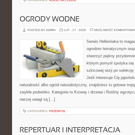
CATEGORIES:
HOKEJ NA LODZIE
OGRODY WODNE
POSTED BY ADMIN
LUT - 17 - 2026
MOŻLIWOŚĆ KOMENTOWA
Serwis Hellerówka to maga
ogrodom tematycznym oraz
stworzyć piękny przydomow
którym pomysł spotyka się 
szkicowej wizji po selekcję 
Jeśli interesuje Cię japońsk
naturalność albo ogród naturalistyczny, znajdziesz tu gotowe tropy
zwykłe podwórko. Kategorie to Krzewy i drzewa i Rośliny egzoty
naszej uwagi są […]
CATEGORIES:
PRZEMYSŁ
REPERTUAR I INTERPRETACJA