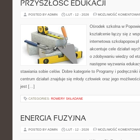
PRZYSZŁOŚĆ EDUKACJI
POSTED BY ADMIN
LUT - 12 - 2026
MOŻLIWOŚĆ KOMENTOWA
Ośrodek szkolna w Popowie
kształcenie łączy się z wsp
internetowa szkolapopow.pl
akcentuje cele działań wych
o zdobywaniu wiedzy od et
następne wyzwania edukacy
stawiania sobie celów. Dobre kategorie to Programy i podręczniki
centrum działań znajduje się młody człowiek oraz jego możliwoś
jest […]
CATEGORIES:
ROWERY SKŁADANE
ENERGIA FUZYJNA
POSTED BY ADMIN
LUT - 12 - 2026
MOŻLIWOŚĆ KOMENTOWA