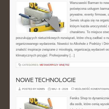
Warszawski Barman to nowo
poświęcona usługom barma
prywatne, eventy firmowe, a
Serwis skupia się na organi
którym każda uroczystość 
charakteru. To miejsce stw
poszukujących nietuzinkowych rozwiązań, które chcą zadbać o 
organizowanego wydarzenia. Nowości to Alkohole z Podróży i Drin
znaleźć inspiracje związane z mixologią, organizacją wydarzeń o
klimatycznych przyjęć. Profesjonalny […]
CATEGORIES:
METAMORFOZY WNĘTRZ
NOWE TECHNOLOGIE
POSTED BY ADMIN
MAJ - 8 - 2026
MOŻLIWOŚĆ KOMENTOWAN
Feniks Shop to dynamicznie
dla osób, które cenią wyso