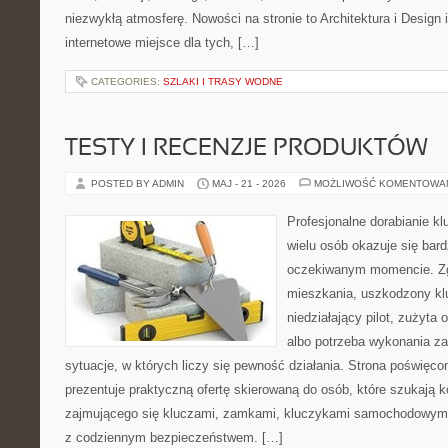
niezwykłą atmosferę. Nowości na stronie to Architektura i Design
internetowe miejsce dla tych, […]
CATEGORIES:
SZLAKI I TRASY WODNE
TESTY I RECENZJE PRODUKTÓW
POSTED BY ADMIN
MAJ - 21 - 2026
MOŻLIWOŚĆ KOMENTOWA
Profesjonalne dorabianie kl
wielu osób okazuje się bar
oczekiwanym momencie. Zg
mieszkania, uszkodzony k
niedziałający pilot, zużyt
albo potrzeba wykonania z
sytuacje, w których liczy się pewność działania. Strona poświęco
prezentuje praktyczną ofertę skierowaną do osób, które szukają
zajmującego się kluczami, zamkami, kluczykami samochodowymi
z codziennym bezpieczeństwem. […]