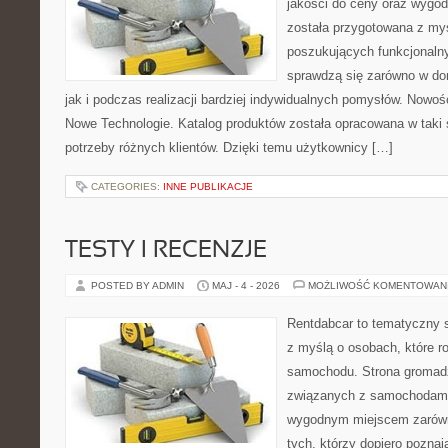
jakości do ceny oraz wygod
została przygotowana z my
poszukujących funkcjonalny
sprawdzą się zarówno w d
jak i podczas realizacji bardziej indywidualnych pomysłów. Nowośc
Nowe Technologie. Katalog produktów została opracowana w taki
potrzeby różnych klientów. Dzięki temu użytkownicy […]
CATEGORIES:
INNE PUBLIKACJE
TESTY I RECENZJE
POSTED BY ADMIN
MAJ - 4 - 2026
MOŻLIWOŚĆ KOMENTOWAN
Rentdabcar to tematyczny s
z myślą o osobach, które 
samochodu. Strona gromad
związanych z samochodami
wygodnym miejscem zarówno
tych, którzy dopiero poznaj