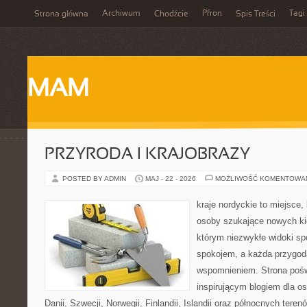
Archiwum
Pfron
Tagi
Strona główna
Chodźcie
Spis Treści
MAM
PRZYRODA I KRAJOBRAZY
POSTED BY ADMIN
MAJ - 22 - 2026
MOŻLIWOŚĆ KOMENTOWA
kraje nordyckie to miejsce
osoby szukające nowych ki
którym niezwykłe widoki sp
spokojem, a każda przygod
wspomnieniem. Strona pośw
inspirującym blogiem dla o
Danii, Szwecji, Norwegii, Finlandii, Islandii oraz północnych teren