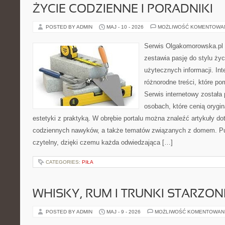
ŻYCIE CODZIENNE I PORADNIKI
POSTED BY ADMIN
MAJ - 10 - 2026
MOŻLIWOŚĆ KOMENTOWA
Serwis Olgakomorowska.pl t
zestawia pasję do stylu życi
użytecznych informacji. Int
różnorodne treści, które po
Serwis internetowy została
osobach, które cenią orygin
estetyki z praktyką. W obrębie portalu można znaleźć artykuły d
codziennych nawyków, a także tematów związanych z domem. Pu
czytelny, dzięki czemu każda odwiedzająca […]
CATEGORIES:
PIŁA
WHISKY, RUM I TRUNKI STARZON
POSTED BY ADMIN
MAJ - 9 - 2026
MOŻLIWOŚĆ KOMENTOWAN