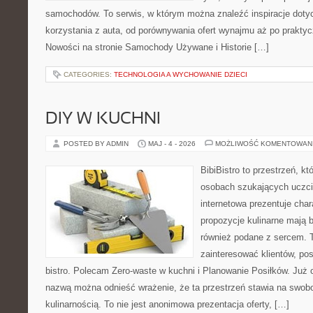
samochodów. To serwis, w którym można znaleźć inspiracje dot
korzystania z auta, od porównywania ofert wynajmu aż po prakty
Nowości na stronie Samochody Używane i Historie […]
CATEGORIES:
TECHNOLOGIA A WYCHOWANIE DZIECI
DIY W KUCHNI
POSTED BY ADMIN
MAJ - 4 - 2026
MOŻLIWOŚĆ KOMENTOWAN
BibiBistro to przestrzeń, k
osobach szukających uczci
internetowa prezentuje char
propozycje kulinarne mają b
również podane z sercem. T
zainteresować klientów, p
bistro. Polecam Zero-waste w kuchni i Planowanie Posiłków. Już 
nazwą można odnieść wrażenie, że ta przestrzeń stawia na swob
kulinarnością. To nie jest anonimowa prezentacja oferty, […]