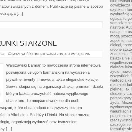
cierpliwości 
odwdzięcza 
matów związanych z domem. Publikacje są pisane w sposób
szybkich for
iedzająca […]
wyobraźnię w
oglądaniu g
samodzielnie
nastroje. Au
nadaje im os
mogą przeczy
zupełnie ina
TRUNKI STARZONE
dialogi, trze
drobne szcze
znaczenia. 
WHISKY,
026
MOŻLIWOŚĆ KOMENTOWANIA
ZOSTAŁA WYŁĄCZONA
RUM
książka nie 
I
współtworzo
TRUNKI
Warszawski Barman to nowoczesna strona internetowa
niektóre lek
STARZONE
życie, nawet 
poświęcona usługom barmańskim na wydarzenia
wszystkich 
prywatne, eventy firmowe, a także eleganckie kolacje.
wartością ks
rozumieć lud
Serwis skupia się na organizacji atrakcji premium, dzięki
pięknej, jak 
którym każda uroczystość nabiera wyjątkowego
śledzimy cud
perspektywy,
charakteru. To miejsce stworzone dla osób
życia. Może
wychowanych
związań, które chcą zadbać o najwyższy poziom
warunkach sp
i to Alkohole z Podróży i Drinki. Na stronie można
pragnieniami
rzeczywistoś
ologią, organizacją wydarzeń oraz tworzeniem
szczególnie 
lny […]
formułuje si