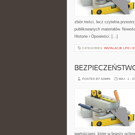
zbiór treści, lecz czytelna przest
publikowanych materiałów. Nowości 
Historie i Opowieści. […]
CATEGORIES:
INSTALACJE LPG I I
BEZPIECZEŃSTWO
POSTED BY ADMIN
MAJ - 1 - 2
wartościami, które w branży ochr