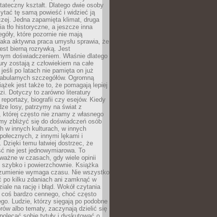
tateczny kształt. Dlatego dwie osoby
tać tę samą powieść i widzieć ją
czej. Jedna zapamięta klimat, druga
cia tło historyczne, a jeszcze inna
góły, które pozornie nie mają
Taka aktywna praca umysłu sprawia, że
jest bierną rozrywką. Jest
nym doświadczeniem. Właśnie dlatego
tury zostają z człowiekiem na całe
jeśli po latach nie pamięta on już
fabularnych szczegółów. Ogromną
iążek jest także to, że pomagają lepiej
zi. Dotyczy to zarówno literatury
i reportaży, biografii czy esejów. Kiedy
ze losy, patrzymy na świat z
 której często nie znamy z własnego
my zbliżyć się do doświadczeń osób
 w innych kulturach, w innych
ołecznych, z innymi lękami i
. Dzięki temu łatwiej dostrzec, że
ć nie jest jednowymiarowa. To
ważne w czasach, gdy wiele opinii
ę szybko i powierzchownie. Książka
ozumienie wymaga czasu. Nie wszystko
ć po kilku zdaniach ani zamknąć w
iale na rację i błąd. Wokół czytania
ż coś bardzo cennego, choć często
go. Ludzie, którzy sięgają po podobne
orów albo tematy, zaczynają dzielić się
polecać sobie tytuły i dyskutować o