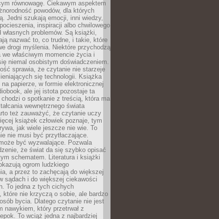
ącym równowagę. Ciekawym aspektem
óżnorodność powodów, dla których
ją. Jedni szukają emocji, inni wiedzy,
 pocieszenia, inspiracji albo chwilowego
d własnych problemów. Są książki,
ją nazwać to, co trudne, i takie, które
we drogi myślenia. Niektóre przychodzą
a we właściwym momencie życia i
 się niemal osobistym doświadczeniem.
ość sprawia, że czytanie nie starzeje
eniających się technologii. Książka
 na papierze, w formie elektronicznej
iobook, ale jej istota pozostaje ta
chodzi o spotkanie z treścią, która ma
tałcania wewnętrznego świata
rto też zauważyć, że czytanie uczy
ięcej książek człowiek poznaje, tym
rywa, jak wiele jeszcze nie wie. To
e nie musi być przytłaczające.
 może być wyzwalające. Pozwala
dzenie, że świat da się szybko opisać
ym schematem. Literatura i książki
pokazują ogrom ludzkiego
a, a przez to zachęcają do większej
w sądach i do większej ciekawości
. To jedna z tych cichych
, które nie krzyczą o sobie, ale bardzo
osób bycia. Dlatego czytanie nie jest
 nawykiem, który przetrwał z
epok. To wciąż jedna z najbardziej