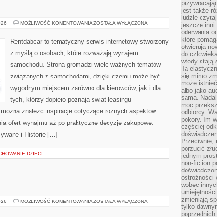
przywracaj
E
jest także r
ludzie czyta
TESTY
026
MOŻLIWOŚĆ KOMENTOWANIA
ZOSTAŁA WYŁĄCZONA
jeszcze inni
I
oderwania o
RECENZJE
które pomaga
Rentdabcar to tematyczny serwis internetowy stworzony
otwierają no
z myślą o osobach, które rozważają wynajem
do człowiek
wtedy stają
samochodu. Strona gromadzi wiele ważnych tematów
Ta elastyczn
się mimo zmi
związanych z samochodami, dzięki czemu może być
może istnieć
wygodnym miejscem zarówno dla kierowców, jak i dla
albo jako aud
sama. Nadal 
tych, którzy dopiero poznają świat leasingu
moc przeksz
 można znaleźć inspiracje dotyczące różnych aspektów
odbiorcy. Wa
pokory. Im w
nia ofert wynajmu aż po praktyczne decyzje zakupowe.
częściej odk
doświadczeni
wane i Historie […]
Przeciwnie,
porzucić złu
CHOWANIE DZIECI
jednym prost
non-fiction 
doświadczeni
ostrożności 
wobec innych
umiejętności
zmieniają sp
DIY
026
MOŻLIWOŚĆ KOMENTOWANIA
ZOSTAŁA WYŁĄCZONA
tylko dawnym
W
KUCHNI
poprzednich 