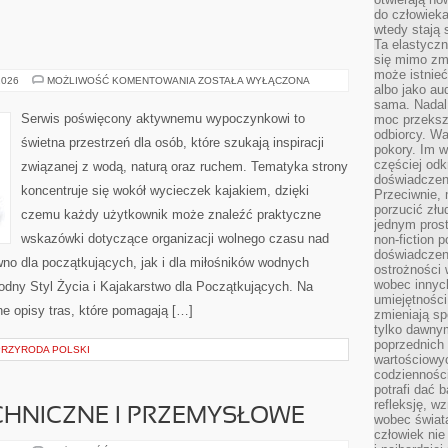
do człowiek
wtedy stają
Ta elastyczn
się mimo zmi
może istnieć
JACHTY
2026
MOŻLIWOŚĆ KOMENTOWANIA
ZOSTAŁA WYŁĄCZONA
albo jako aud
I
ŁODZIE
sama. Nadal 
Serwis poświęcony aktywnemu wypoczynkowi to
moc przeksz
odbiorcy. Wa
świetna przestrzeń dla osób, które szukają inspiracji
pokory. Im w
częściej odk
związanej z wodą, naturą oraz ruchem. Tematyka strony
doświadczeni
koncentruje się wokół wycieczek kajakiem, dzięki
Przeciwnie,
porzucić złu
czemu każdy użytkownik może znaleźć praktyczne
jednym prost
wskazówki dotyczące organizacji wolnego czasu nad
non-fiction 
doświadczeni
no dla początkujących, jak i dla miłośników wodnych
ostrożności 
wobec innych
ny Styl Życia i Kajakarstwo dla Początkujących. Na
umiejętności
e opisy tras, które pomagają […]
zmieniają sp
tylko dawnym
poprzednich 
 PRZYRODA POLSKI
wartościowy
codzienności
potrafi dać 
refleksję, w
CHNICZNE I PRZEMYSŁOWE
wobec świat
człowiek nie