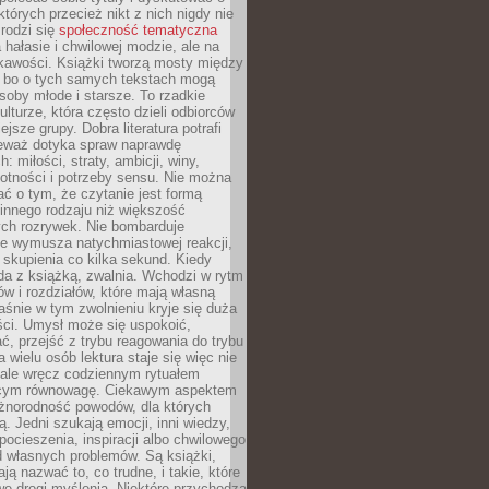
których przecież nikt z nich nigdy nie
 rodzi się
społeczność tematyczna
a hałasie i chwilowej modzie, ale na
ekawości. Książki tworzą mosty między
, bo o tych samych tekstach mogą
oby młode i starsze. To rzadkie
ulturze, która często dzieli odbiorców
jsze grupy. Dobra literatura potrafi
ieważ dotyka spraw naprawdę
: miłości, straty, ambicji, winy,
otności i potrzeby sensu. Nie można
ć o tym, że czytanie jest formą
innego rodzaju niż większość
ch rozrywek. Nie bombarduje
ie wymusza natychmiastowej reakcji,
 skupienia co kilka sekund. Kiedy
da z książką, zwalnia. Wchodzi w rytm
ów i rozdziałów, które mają własną
łaśnie w tym zwolnieniu kryje się duża
ści. Umysł może się uspokoić,
, przejść z trybu reagowania do trybu
a wielu osób lektura staje się więc nie
 ale wręcz codziennym rytuałem
ącym równowagę. Ciekawym aspektem
óżnorodność powodów, dla których
ją. Jedni szukają emocji, inni wiedzy,
 pocieszenia, inspiracji albo chwilowego
d własnych problemów. Są książki,
ją nazwać to, co trudne, i takie, które
we drogi myślenia. Niektóre przychodzą