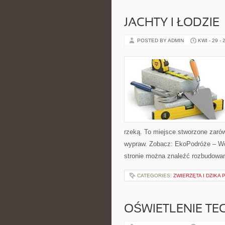
JACHTY I ŁODZIE
POSTED BY ADMIN
KWI - 29 - 
rzeką. To miejsce stworzone zarów
wypraw. Zobacz: EkoPodróże – Wod
stronie można znaleźć rozbudowan
CATEGORIES:
ZWIERZĘTA I DZIKA
OŚWIETLENIE TE