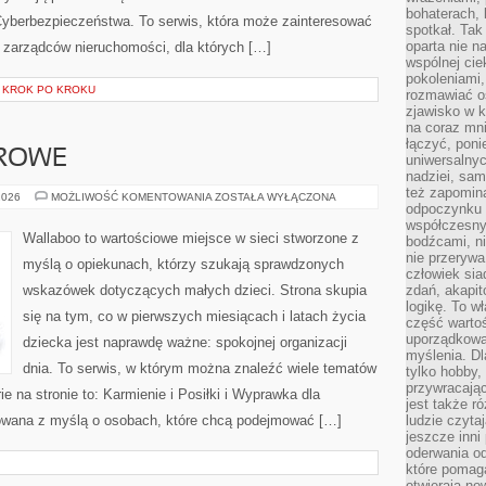
bohaterach, 
yberbezpieczeństwa. To serwis, która może zainteresować
spotkał. Tak
oparta nie n
i zarządców nieruchomości, dla których […]
wspólnej ci
pokoleniami
I KROK PO KROKU
rozmawiać os
zjawisko w k
na coraz mnie
łączyć, pon
DROWE
uniwersalnych
nadziei, sam
też zapomina
BEZPIECZNE
2026
MOŻLIWOŚĆ KOMENTOWANIA
ZOSTAŁA WYŁĄCZONA
odpoczynku 
I
ZDROWE
współczesny
Wallaboo to wartościowe miejsce w sieci stworzone z
bodźcami, n
nie przerywa
myślą o opiekunach, którzy szukają sprawdzonych
człowiek sia
wskazówek dotyczących małych dzieci. Strona skupia
zdań, akapit
logikę. To w
się na tym, co w pierwszych miesiącach i latach życia
część warto
uporządkować
dziecka jest naprawdę ważne: spokojnej organizacji
myślenia. Dl
dnia. To serwis, w którym można znaleźć wiele tematów
tylko hobby,
przywracaj
 na stronie to: Karmienie i Posiłki i Wyprawka dla
jest także r
towana z myślą o osobach, które chcą podejmować […]
ludzie czyta
jeszcze inni
oderwania o
które pomaga
otwierają no