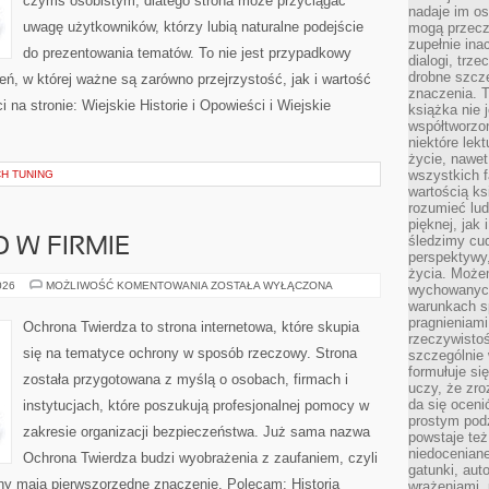
czymś osobistym, dlatego strona może przyciągać
nadaje im os
uwagę użytkowników, którzy lubią naturalne podejście
mogą przeczy
zupełnie ina
do prezentowania tematów. To nie jest przypadkowy
dialogi, trze
drobne szcze
rzeń, w której ważne są zarówno przejrzystość, jak i wartość
znaczenia. 
na stronie: Wiejskie Historie i Opowieści i Wiejskie
książka nie 
współtworzo
niektóre lek
życie, nawet 
wszystkich 
CH TUNING
wartością ks
rozumieć lud
pięknej, jak 
śledzimy cud
 W FIRMIE
perspektywy,
życia. Może
BEZPIECZEŃSTWO
026
MOŻLIWOŚĆ KOMENTOWANIA
ZOSTAŁA WYŁĄCZONA
wychowanych
W
warunkach sp
FIRMIE
pragnieniami
Ochrona Twierdza to strona internetowa, które skupia
rzeczywistoś
się na tematyce ochrony w sposób rzeczowy. Strona
szczególnie 
formułuje si
została przygotowana z myślą o osobach, firmach i
uczy, że zr
da się oceni
instytucjach, które poszukują profesjonalnej pomocy w
prostym podz
zakresie organizacji bezpieczeństwa. Już sama nazwa
powstaje te
niedoceniane
Ochrona Twierdza budzi wyobrażenia z zaufaniem, czyli
gatunki, aut
ony mają pierwszorzędne znaczenie. Polecam: Historia
wrażeniami, 