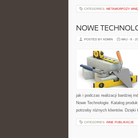
CATEGORIES:
METAMORFOZY WNĘ
NOWE TECHNOLO
POSTED BY ADMIN
MAJ - 8 - 2
jak i podczas realizacji bardziej 
Nowe Technologie. Katalog produk
potrzeby różnych klientów. Dzięki
CATEGORIES:
INNE PUBLIKACJE