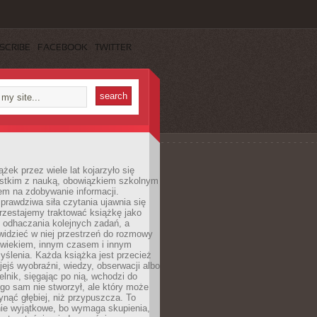
SCRIBE
FACEBOOK
TWITTER
ążek przez wiele lat kojarzyło się
stkim z nauką, obowiązkiem szkolnym
em na zdobywanie informacji.
rawdziwa siła czytania ujawnia się
rzestajemy traktować książkę jako
 odhaczania kolejnych zadań, a
idzieć w niej przestrzeń do rozmowy
owiekiem, innym czasem i innym
ślenia. Każda książka jest przecież
ejś wyobraźni, wiedzy, obserwacji albo
elnik, sięgając po nią, wchodzi do
ego sam nie stworzył, ale który może
ynąć głębiej, niż przypuszcza. To
ie wyjątkowe, bo wymaga skupienia,