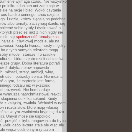
ozumienie wymaga czasu. Nie wszystko
ć po kilku zdaniach ani zamknąć w
iale na rację i błąd. Wokół czytania
ż coś bardzo cennego, choć często
go. Ludzie, którzy sięgają po podobne
orów albo tematy, zaczynają dzielić się
polecać sobie tytuły i dyskutować o
których przecież nikt z nich nigdy nie
 rodzi się
społeczność tematyczna
a hałasie i chwilowej modzie, ale na
ekawości. Książki tworzą mosty między
, bo o tych samych tekstach mogą
oby młode i starsze. To rzadkie
ulturze, która często dzieli odbiorców
jsze grupy. Dobra literatura potrafi
ieważ dotyka spraw naprawdę
: miłości, straty, ambicji, winy,
otności i potrzeby sensu. Nie można
ć o tym, że czytanie jest formą
innego rodzaju niż większość
ch rozrywek. Nie bombarduje
ie wymusza natychmiastowej reakcji,
 skupienia co kilka sekund. Kiedy
da z książką, zwalnia. Wchodzi w rytm
ów i rozdziałów, które mają własną
łaśnie w tym zwolnieniu kryje się duża
ści. Umysł może się uspokoić,
, przejść z trybu reagowania do trybu
a wielu osób lektura staje się więc nie
 ale wręcz codziennym rytuałem