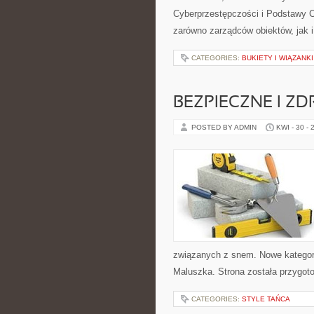
Cyberprzestępczości i Podstawy C
zarówno zarządców obiektów, jak 
CATEGORIES:
BUKIETY I WIĄZANK
BEZPIECZNE I Z
POSTED BY ADMIN
KWI - 30 - 
związanych z snem. Nowe kategorie
Maluszka. Strona została przygo
CATEGORIES:
STYLE TAŃCA