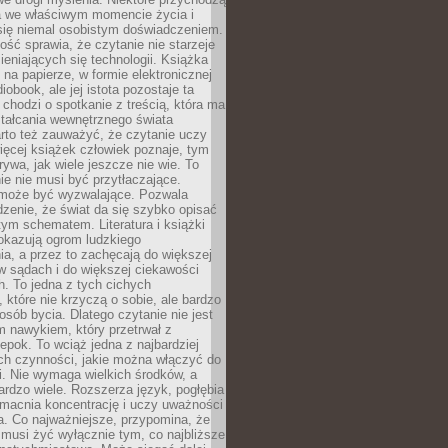
a we właściwym momencie życia i
 się niemal osobistym doświadczeniem.
ość sprawia, że czytanie nie starzeje
eniających się technologii. Książka
 na papierze, w formie elektronicznej
iobook, ale jej istota pozostaje ta
chodzi o spotkanie z treścią, która ma
tałcania wewnętrznego świata
rto też zauważyć, że czytanie uczy
ięcej książek człowiek poznaje, tym
rywa, jak wiele jeszcze nie wie. To
e nie musi być przytłaczające.
 może być wyzwalające. Pozwala
dzenie, że świat da się szybko opisać
ym schematem. Literatura i książki
pokazują ogrom ludzkiego
a, a przez to zachęcają do większej
w sądach i do większej ciekawości
. To jedna z tych cichych
, które nie krzyczą o sobie, ale bardzo
osób bycia. Dlatego czytanie nie jest
 nawykiem, który przetrwał z
epok. To wciąż jedna z najbardziej
ch czynności, jakie można włączyć do
. Nie wymaga wielkich środków, a
bardzo wiele. Rozszerza język, pogłębia
zmacnia koncentrację i uczy uważności
a. Co najważniejsze, przypomina, że
 musi żyć wyłącznie tym, co najbliższe