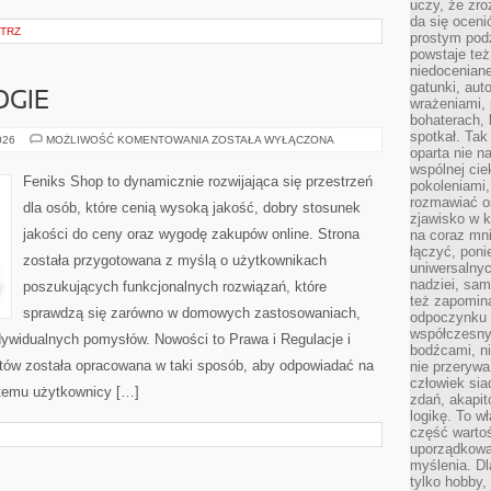
uczy, że zr
da się oceni
TRZ
prostym podz
powstaje te
niedoceniane
gatunki, aut
GIE
wrażeniami, 
bohaterach, 
spotkał. Tak
NOWE
026
MOŻLIWOŚĆ KOMENTOWANIA
ZOSTAŁA WYŁĄCZONA
TECHNOLOGIE
oparta nie n
wspólnej ci
Feniks Shop to dynamicznie rozwijająca się przestrzeń
pokoleniami
rozmawiać os
dla osób, które cenią wysoką jakość, dobry stosunek
zjawisko w k
jakości do ceny oraz wygodę zakupów online. Strona
na coraz mnie
łączyć, pon
została przygotowana z myślą o użytkownikach
uniwersalnych
nadziei, sam
poszukujących funkcjonalnych rozwiązań, które
też zapomina
sprawdzą się zarówno w domowych zastosowaniach,
odpoczynku 
współczesny
indywidualnych pomysłów. Nowości to Prawa i Regulacje i
bodźcami, n
tów została opracowana w taki sposób, aby odpowiadać na
nie przerywa
człowiek sia
 temu użytkownicy […]
zdań, akapit
logikę. To w
część warto
uporządkować
myślenia. Dl
tylko hobby,