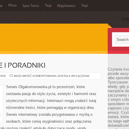
Pfron
Tagi
Tagi
ie
Spis Treści
Wątpliowści
SUB
 I PORADNIKI
Czytanie ksi
przede wszy
ŻYCIE
 2026
MOŻLIWOŚĆ KOMENTOWANIA
ZOSTAŁA WYŁĄCZONA
albo sposob
CODZIENNE
Tymczasem p
I
PORADNIKI
wtedy, gdy p
Serwis Olgakomorowska.pl to przestrzeń, które
narzędzie do
zestawia pasję do stylu życia, estetyki i harmonii oraz
zaczynamy w
z innym czł
użytecznych informacji. Internauci mogą znaleźć tutaj
sposobem my
różnorodne treści, które pomagają w organizacji dnia.
zapisem czyj
emocji. Czyt
Serwis internetowy została przygotowana z myślą o
świata, któr
na niego wpł
osobach, które cenią oryginalności oraz połączenia
doświadczen
rtalu można znaleźć artykuły dotyczące mody, urody,