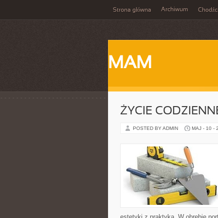
Archiwum
Strona główna
Chodźc
MAM
ŻYCIE CODZIENNE
POSTED BY ADMIN
MAJ - 10 -
estetyki z praktyką. W obrębie po