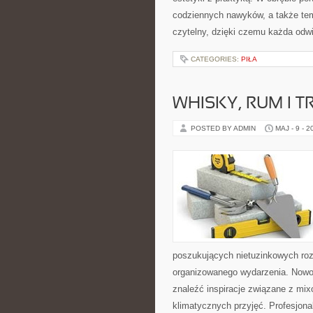
codziennych nawyków, a także te
czytelny, dzięki czemu każda odw
CATEGORIES:
PIŁA
WHISKY, RUM I 
POSTED BY ADMIN
MAJ - 9 - 2
poszukujących nietuzinkowych ro
organizowanego wydarzenia. Nowośc
znaleźć inspiracje związane z mix
klimatycznych przyjęć. Profesjona