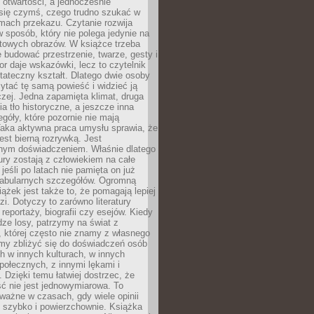
i otwartości, a jednocześnie
się czymś, czego trudno szukać w
mach przekazu. Czytanie rozwija
 sposób, który nie polega jedynie na
otowych obrazów. W książce trzeba
 budować przestrzenie, twarze, gesty i
tor daje wskazówki, lecz to czytelnik
tateczny kształt. Dlatego dwie osoby
tać tę samą powieść i widzieć ją
czej. Jedna zapamięta klimat, druga
cia tło historyczne, a jeszcze inna
góły, które pozornie nie mają
Taka aktywna praca umysłu sprawia, że
jest bierną rozrywką. Jest
nym doświadczeniem. Właśnie dlatego
tury zostają z człowiekiem na całe
jeśli po latach nie pamięta on już
fabularnych szczegółów. Ogromną
iążek jest także to, że pomagają lepiej
zi. Dotyczy to zarówno literatury
i reportaży, biografii czy esejów. Kiedy
ze losy, patrzymy na świat z
 której często nie znamy z własnego
my zbliżyć się do doświadczeń osób
 w innych kulturach, w innych
ołecznych, z innymi lękami i
. Dzięki temu łatwiej dostrzec, że
ć nie jest jednowymiarowa. To
ważne w czasach, gdy wiele opinii
ę szybko i powierzchownie. Książka