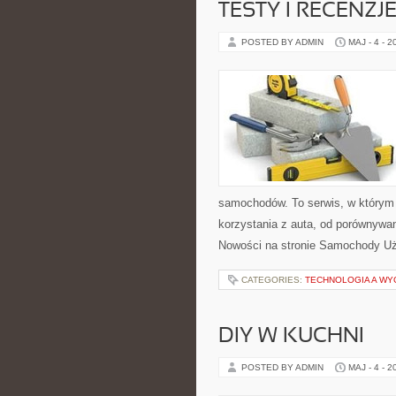
TESTY I RECENZJ
POSTED BY ADMIN
MAJ - 4 - 2
samochodów. To serwis, w którym
korzystania z auta, od porównywa
Nowości na stronie Samochody Uży
CATEGORIES:
TECHNOLOGIA A WY
DIY W KUCHNI
POSTED BY ADMIN
MAJ - 4 - 2