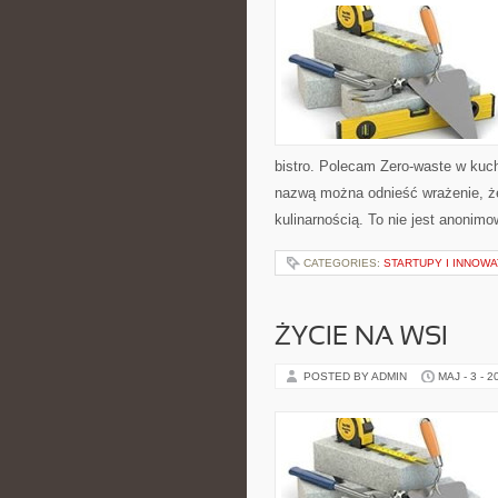
bistro. Polecam Zero-waste w kuch
nazwą można odnieść wrażenie, że
kulinarnością. To nie jest anonimo
CATEGORIES:
STARTUPY I INNOW
ŻYCIE NA WSI
POSTED BY ADMIN
MAJ - 3 - 2