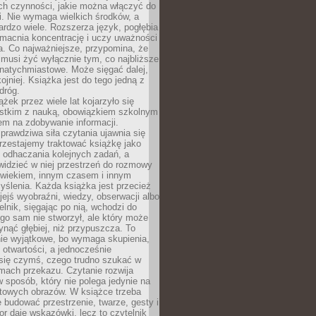
ch czynności, jakie można włączyć do
. Nie wymaga wielkich środków, a
bardzo wiele. Rozszerza język, pogłębia
zmacnia koncentrację i uczy uważności
a. Co najważniejsze, przypomina, że
 musi żyć wyłącznie tym, co najbliższe
j natychmiastowe. Może sięgać dalej,
kojniej. Książka jest do tego jedną z
dróg.
ążek przez wiele lat kojarzyło się
stkim z nauką, obowiązkiem szkolnym
em na zdobywanie informacji.
rawdziwa siła czytania ujawnia się
rzestajemy traktować książkę jako
 odhaczania kolejnych zadań, a
idzieć w niej przestrzeń do rozmowy
owiekiem, innym czasem i innym
ślenia. Każda książka jest przecież
ejś wyobraźni, wiedzy, obserwacji albo
elnik, sięgając po nią, wchodzi do
ego sam nie stworzył, ale który może
ynąć głębiej, niż przypuszcza. To
ie wyjątkowe, bo wymaga skupienia,
i otwartości, a jednocześnie
się czymś, czego trudno szukać w
mach przekazu. Czytanie rozwija
 sposób, który nie polega jedynie na
otowych obrazów. W książce trzeba
 budować przestrzenie, twarze, gesty i
tor daje wskazówki, lecz to czytelnik