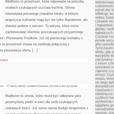
BibiBistro to przestrzeń, które odpowiada na potrzeby
wartościowy
codzienności
osobach szukających uczciwą kuchnię. Strona
potrafi dać 
internetowa prezentuje charakter lokalu, w którym
refleksję, w
wobec świat
propozycje kulinarne mają być nie tylko doprawione, ale
człowiek nie
i najbardzie
również podane z sercem. To witryna, która może
głębiej i spo
zainteresować klientów, poszukujących przyjemnego
najlepszych 
Czytanie ksi
ni i Planowanie Posiłków. Już od pierwszego kontaktu z
przede wszy
 ta przestrzeń stawia na swobodę połączoną z
albo sposob
Tymczasem p
wa prezentacja oferty, […]
wtedy, gdy p
narzędzie do
zaczynamy w
ATORZY
z innym czł
sposobem my
zapisem czyj
emocji. Czyt
świata, któr
na niego wpł
doświadczen
ŻYCIE
026
MOŻLIWOŚĆ KOMENTOWANIA
ZOSTAŁA WYŁĄCZONA
NA
cierpliwości 
WSI
odwdzięcza 
Madlennn to strona, które może być odbierane jako
szybkich for
wyobraźnię w
przemyślany punkt w sieci dla osób szukających
oglądaniu g
ciekawych treści. Już sama nazwa buduje skojarzenie z
samodzielnie
nastroje. Au