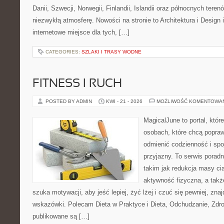
Danii, Szwecji, Norwegii, Finlandii, Islandii oraz północnych teren
niezwykłą atmosferę. Nowości na stronie to Architektura i Design
internetowe miejsce dla tych, […]
CATEGORIES:
SZLAKI I TRASY WODNE
FITNESS I RUCH
POSTED BY ADMIN
KWI - 21 - 2026
MOŻLIWOŚĆ KOMENTOWA
MagicalJune to portal, któr
osobach, które chcą popra
odmienić codzienność i spo
przyjazny. To serwis pora
takim jak redukcja masy ci
aktywność fizyczna, a takż
szuka motywacji, aby jeść lepiej, żyć lżej i czuć się pewniej, zna
wskazówki. Polecam Dieta w Praktyce i Dieta, Odchudzanie, Zdro
publikowane są […]