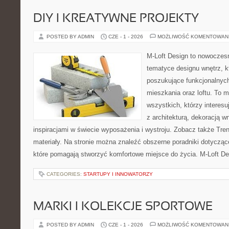
DIY I KREATYWNE PROJEKTY
POSTED BY ADMIN
CZE - 1 - 2026
MOŻLIWOŚĆ KOMENTOWAN
M-Loft Design to nowoczes
tematyce designu wnętrz, kt
poszukujące funkcjonalnyc
mieszkania oraz loftu. To m
wszystkich, którzy interes
z architekturą, dekoracją 
inspiracjami w świecie wyposażenia i wystroju. Zobacz także Trendy
materiały. Na stronie można znaleźć obszerne poradniki dotyczą
które pomagają stworzyć komfortowe miejsce do życia. M-Loft De
CATEGORIES:
STARTUPY I INNOWATORZY
MARKI I KOLEKCJE SPORTOWE
POSTED BY ADMIN
CZE - 1 - 2026
MOŻLIWOŚĆ KOMENTOWAN