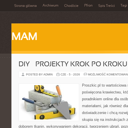
Archiwum
Pfron
Tagi
Strona główna
Chodźcie
Spis Treści
MAM
DIY – PROJEKTY KROK PO KROKU
POSTED BY ADMIN
CZE - 5 - 2026
MOŻLIWOŚĆ KOMENTOWAN
Proszkic.pl to wartościowa 
poświęcona krawiectwu, któ
poradnikiem online dla osó
materiałami, jak również dl
doświadczenie i chcą rozwi
skupia się na instrukcjach
doborem tkanin, wykonywaniem dekoracji, tworzeniem ubrań, poz