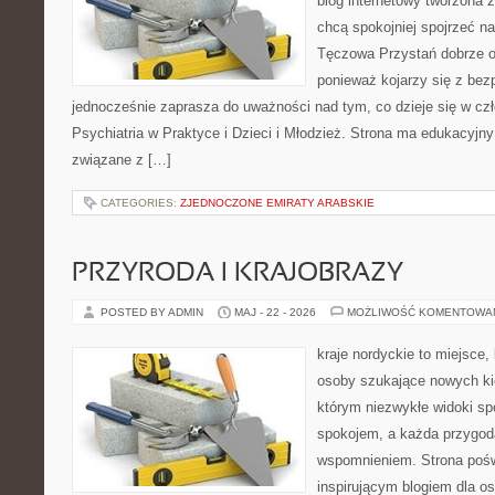
blog internetowy tworzona 
chcą spokojniej spojrzeć n
Tęczowa Przystań dobrze o
ponieważ kojarzy się z be
jednocześnie zaprasza do uważności nad tym, co dzieje się w cz
Psychiatria w Praktyce i Dzieci i Młodzież. Strona ma edukacyjny
związane z […]
CATEGORIES:
ZJEDNOCZONE EMIRATY ARABSKIE
PRZYRODA I KRAJOBRAZY
POSTED BY ADMIN
MAJ - 22 - 2026
MOŻLIWOŚĆ KOMENTOWA
kraje nordyckie to miejsce
osoby szukające nowych ki
którym niezwykłe widoki sp
spokojem, a każda przygod
wspomnieniem. Strona pośw
inspirującym blogiem dla o