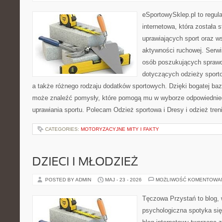
eSportowySklep.pl to regula
internetowa, która została
uprawiających sport oraz w
aktywności ruchowej. Serwis
osób poszukujących sprawd
dotyczących odzieży sporto
a także różnego rodzaju dodatków sportowych. Dzięki bogatej baz
może znaleźć pomysły, które pomogą mu w wyborze odpowiednie
uprawiania sportu. Polecam Odzież sportowa i Dresy i odzież tren
CATEGORIES:
MOTORYZACYJNE MITY I FAKTY
DZIECI I MŁODZIEŻ
POSTED BY ADMIN
MAJ - 23 - 2026
MOŻLIWOŚĆ KOMENTOWA
Tęczowa Przystań to blog,
psychologiczna spotyka si