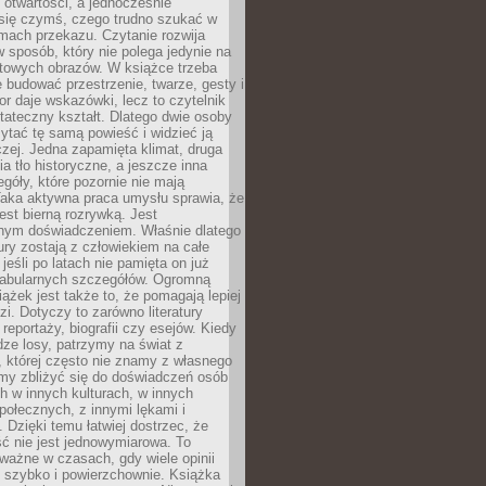
i otwartości, a jednocześnie
się czymś, czego trudno szukać w
mach przekazu. Czytanie rozwija
 sposób, który nie polega jedynie na
otowych obrazów. W książce trzeba
 budować przestrzenie, twarze, gesty i
tor daje wskazówki, lecz to czytelnik
tateczny kształt. Dlatego dwie osoby
tać tę samą powieść i widzieć ją
czej. Jedna zapamięta klimat, druga
cia tło historyczne, a jeszcze inna
góły, które pozornie nie mają
Taka aktywna praca umysłu sprawia, że
jest bierną rozrywką. Jest
nym doświadczeniem. Właśnie dlatego
tury zostają z człowiekiem na całe
jeśli po latach nie pamięta on już
fabularnych szczegółów. Ogromną
iążek jest także to, że pomagają lepiej
zi. Dotyczy to zarówno literatury
i reportaży, biografii czy esejów. Kiedy
ze losy, patrzymy na świat z
 której często nie znamy z własnego
my zbliżyć się do doświadczeń osób
 w innych kulturach, w innych
ołecznych, z innymi lękami i
. Dzięki temu łatwiej dostrzec, że
ć nie jest jednowymiarowa. To
ważne w czasach, gdy wiele opinii
ę szybko i powierzchownie. Książka