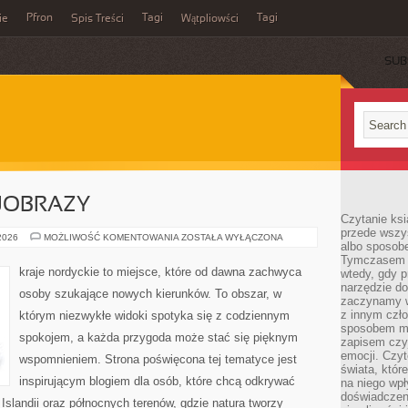
Pfron
Tagi
Tagi
ie
Spis Treści
Wątpliowści
SUB
JOBRAZY
Czytanie ksi
przede wszy
PRZYRODA
 2026
MOŻLIWOŚĆ KOMENTOWANIA
ZOSTAŁA WYŁĄCZONA
albo sposob
I
KRAJOBRAZY
Tymczasem p
kraje nordyckie to miejsce, które od dawna zachwyca
wtedy, gdy p
narzędzie do
osoby szukające nowych kierunków. To obszar, w
zaczynamy w
z innym czł
którym niezwykłe widoki spotyka się z codziennym
sposobem my
spokojem, a każda przygoda może stać się pięknym
zapisem czyj
emocji. Czyt
wspomnieniem. Strona poświęcona tej tematyce jest
świata, któr
inspirującym blogiem dla osób, które chcą odkrywać
na niego wpł
doświadczen
, Islandii oraz północnych terenów, gdzie natura tworzy