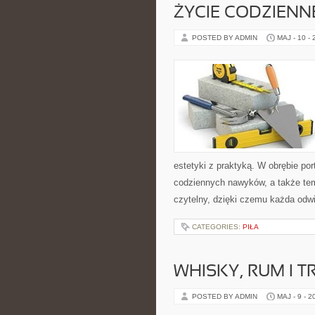
ŻYCIE CODZIENNE
POSTED BY ADMIN
MAJ - 10 -
estetyki z praktyką. W obrębie po
codziennych nawyków, a także te
czytelny, dzięki czemu każda odw
CATEGORIES:
PIŁA
WHISKY, RUM I 
POSTED BY ADMIN
MAJ - 9 - 2