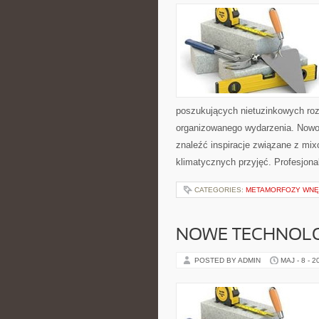
poszukujących nietuzinkowych ro
organizowanego wydarzenia. Nowośc
znaleźć inspiracje związane z mix
klimatycznych przyjęć. Profesjona
CATEGORIES:
METAMORFOZY WNĘ
NOWE TECHNOLO
POSTED BY ADMIN
MAJ - 8 - 2