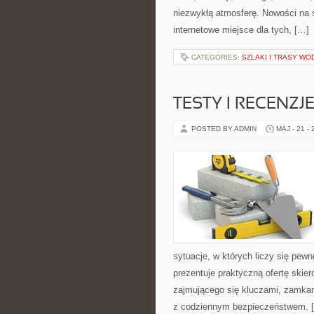
niezwykłą atmosferę. Nowości na s
internetowe miejsce dla tych, […]
CATEGORIES:
SZLAKI I TRASY WO
TESTY I RECENZ
POSTED BY ADMIN
MAJ - 21 -
sytuacje, w których liczy się pew
prezentuje praktyczną ofertę ski
zajmującego się kluczami, zamka
z codziennym bezpieczeństwem. 