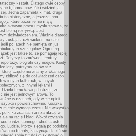
tateczny kształt. Dlatego dwie osoby
tać tę samą powieść i widzieć ją
czej. Jedna zapamięta klimat, druga
cia tło historyczne, a jeszcze inna
góły, które pozornie nie mają
Taka aktywna praca umysłu sprawia, że
jest bierną rozrywką. Jest
nym doświadczeniem. Właśnie dlatego
tury zostają z człowiekiem na całe
jeśli po latach nie pamięta on już
fabularnych szczegółów. Ogromną
iążek jest także to, że pomagają lepiej
zi. Dotyczy to zarówno literatury
i reportaży, biografii czy esejów. Kiedy
ze losy, patrzymy na świat z
 której często nie znamy z własnego
my zbliżyć się do doświadczeń osób
 w innych kulturach, w innych
ołecznych, z innymi lękami i
. Dzięki temu łatwiej dostrzec, że
ć nie jest jednowymiarowa. To
ważne w czasach, gdy wiele opinii
ę szybko i powierzchownie. Książka
ozumienie wymaga czasu. Nie wszystko
ć po kilku zdaniach ani zamknąć w
iale na rację i błąd. Wokół czytania
ż coś bardzo cennego, choć często
go. Ludzie, którzy sięgają po podobne
orów albo tematy, zaczynają dzielić się
polecać sobie tytuły i dyskutować o