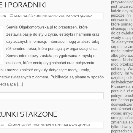
przywracaj
 I PORADNIKI
jest także r
ludzie czyta
jeszcze inni
ŻYCIE
 2026
MOŻLIWOŚĆ KOMENTOWANIA
ZOSTAŁA WYŁĄCZONA
CODZIENNE
oderwania o
I
które pomaga
PORADNIKI
Serwis Olgakomorowska.pl to przestrzeń, które
otwierają no
do człowiek
zestawia pasję do stylu życia, estetyki i harmonii oraz
wtedy stają
użytecznych informacji. Internauci mogą znaleźć tutaj
Ta elastyczn
się mimo zmi
różnorodne treści, które pomagają w organizacji dnia.
może istnieć
albo jako aud
Serwis internetowy została przygotowana z myślą o
sama. Nadal 
osobach, które cenią oryginalności oraz połączenia
moc przeksz
odbiorcy. Wa
rtalu można znaleźć artykuły dotyczące mody, urody,
pokory. Im w
matów związanych z domem. Publikacje są pisane w sposób
częściej odk
doświadczeni
iedzająca […]
Przeciwnie,
porzucić złu
jednym prost
non-fiction 
doświadczeni
ostrożności 
wobec innych
TRUNKI STARZONE
umiejętności
zmieniają sp
WHISKY,
026
MOŻLIWOŚĆ KOMENTOWANIA
ZOSTAŁA WYŁĄCZONA
tylko dawnym
RUM
poprzednich 
I