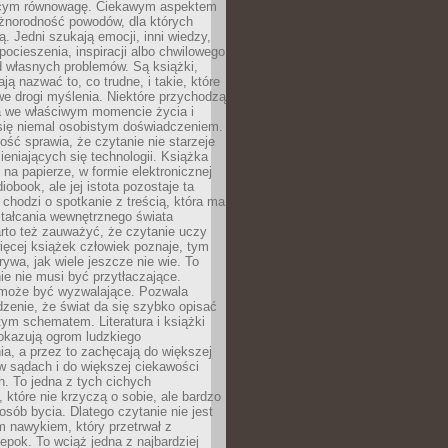
ącym równowagę. Ciekawym aspektem
óżnorodność powodów, dla których
ją. Jedni szukają emocji, inni wiedzy,
 pocieszenia, inspiracji albo chwilowego
d własnych problemów. Są książki,
ją nazwać to, co trudne, i takie, które
we drogi myślenia. Niektóre przychodzą
a we właściwym momencie życia i
 się niemal osobistym doświadczeniem.
ość sprawia, że czytanie nie starzeje
eniających się technologii. Książka
 na papierze, w formie elektronicznej
iobook, ale jej istota pozostaje ta
chodzi o spotkanie z treścią, która ma
tałcania wewnętrznego świata
rto też zauważyć, że czytanie uczy
ięcej książek człowiek poznaje, tym
rywa, jak wiele jeszcze nie wie. To
e nie musi być przytłaczające.
 może być wyzwalające. Pozwala
dzenie, że świat da się szybko opisać
ym schematem. Literatura i książki
pokazują ogrom ludzkiego
a, a przez to zachęcają do większej
w sądach i do większej ciekawości
. To jedna z tych cichych
, które nie krzyczą o sobie, ale bardzo
osób bycia. Dlatego czytanie nie jest
 nawykiem, który przetrwał z
epok. To wciąż jedna z najbardziej