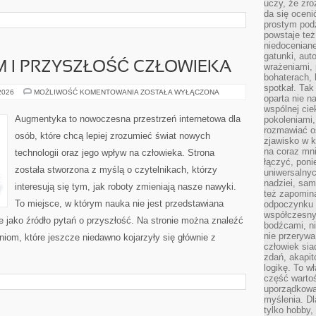
uczy, że zr
da się oceni
prostym podz
powstaje te
niedoceniane
gatunki, aut
 I PRZYSZŁOŚĆ CZŁOWIEKA
wrażeniami, 
bohaterach, 
spotkał. Tak
TRANSHUMANIZM
 2026
MOŻLIWOŚĆ KOMENTOWANIA
ZOSTAŁA WYŁĄCZONA
oparta nie n
I
PRZYSZŁOŚĆ
wspólnej ci
CZŁOWIEKA
Augmentyka to nowoczesna przestrzeń internetowa dla
pokoleniami
rozmawiać os
osób, które chcą lepiej zrozumieć świat nowych
zjawisko w k
na coraz mnie
technologii oraz jego wpływ na człowieka. Strona
łączyć, pon
została stworzona z myślą o czytelnikach, którzy
uniwersalnych
nadziei, sam
interesują się tym, jak roboty zmieniają nasze nawyki.
też zapomina
To miejsce, w którym nauka nie jest przedstawiana
odpoczynku 
współczesny
le jako źródło pytań o przyszłość. Na stronie można znaleźć
bodźcami, n
nie przerywa
iom, które jeszcze niedawno kojarzyły się głównie z
człowiek sia
zdań, akapit
logikę. To w
część warto
uporządkować
myślenia. Dl
tylko hobby,