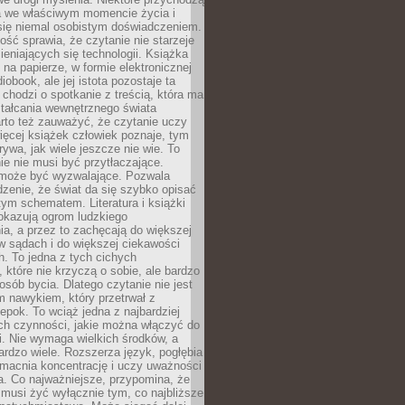
a we właściwym momencie życia i
 się niemal osobistym doświadczeniem.
ość sprawia, że czytanie nie starzeje
eniających się technologii. Książka
 na papierze, w formie elektronicznej
iobook, ale jej istota pozostaje ta
chodzi o spotkanie z treścią, która ma
tałcania wewnętrznego świata
rto też zauważyć, że czytanie uczy
ięcej książek człowiek poznaje, tym
rywa, jak wiele jeszcze nie wie. To
e nie musi być przytłaczające.
 może być wyzwalające. Pozwala
dzenie, że świat da się szybko opisać
ym schematem. Literatura i książki
pokazują ogrom ludzkiego
a, a przez to zachęcają do większej
w sądach i do większej ciekawości
. To jedna z tych cichych
, które nie krzyczą o sobie, ale bardzo
osób bycia. Dlatego czytanie nie jest
 nawykiem, który przetrwał z
epok. To wciąż jedna z najbardziej
ch czynności, jakie można włączyć do
. Nie wymaga wielkich środków, a
bardzo wiele. Rozszerza język, pogłębia
zmacnia koncentrację i uczy uważności
a. Co najważniejsze, przypomina, że
 musi żyć wyłącznie tym, co najbliższe