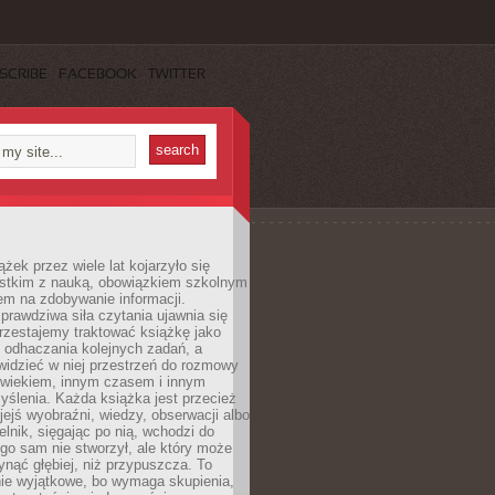
SCRIBE
FACEBOOK
TWITTER
ążek przez wiele lat kojarzyło się
stkim z nauką, obowiązkiem szkolnym
em na zdobywanie informacji.
rawdziwa siła czytania ujawnia się
rzestajemy traktować książkę jako
 odhaczania kolejnych zadań, a
idzieć w niej przestrzeń do rozmowy
owiekiem, innym czasem i innym
ślenia. Każda książka jest przecież
ejś wyobraźni, wiedzy, obserwacji albo
elnik, sięgając po nią, wchodzi do
ego sam nie stworzył, ale który może
ynąć głębiej, niż przypuszcza. To
ie wyjątkowe, bo wymaga skupienia,