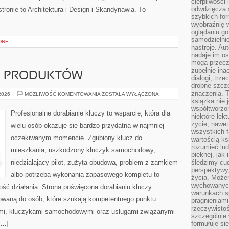
cierpliwości 
odwdzięcza 
tronie to Architektura i Design i Skandynawia. To
szybkich for
wyobraźnię w
oglądaniu g
samodzielnie
DNE
nastroje. Au
nadaje im os
mogą przeczy
zupełnie ina
JE PRODUKTÓW
dialogi, trze
drobne szcze
znaczenia. 
TESTY
 2026
MOŻLIWOŚĆ KOMENTOWANIA
ZOSTAŁA WYŁĄCZONA
I
książka nie 
RECENZJE
współtworzo
PRODUKTÓW
Profesjonalne dorabianie kluczy to wsparcie, która dla
niektóre lek
życie, nawet 
wielu osób okazuje się bardzo przydatna w najmniej
wszystkich 
oczekiwanym momencie. Zgubiony klucz do
wartością ks
rozumieć lud
mieszkania, uszkodzony kluczyk samochodowy,
pięknej, jak 
niedziałający pilot, zużyta obudowa, problem z zamkiem
śledzimy cud
perspektywy,
albo potrzeba wykonania zapasowego kompletu to
życia. Może
wychowanych
ność działania. Strona poświęcona dorabianiu kluczy
warunkach sp
erowaną do osób, które szukają kompetentnego punktu
pragnieniami
rzeczywistoś
mi, kluczykami samochodowymi oraz usługami związanymi
szczególnie 
[…]
formułuje si