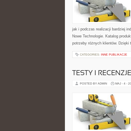
jak i podczas realizacji bardziej 
Nowe Technologie. Katalog produk
potrzeby różnych klientów. Dzięki
CATEGORIES:
INNE PUBLIKACJE
TESTY I RECENZJ
POSTED BY ADMIN
MAJ - 4 - 2