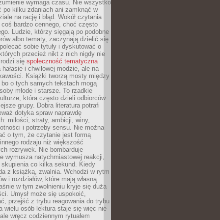
ozumienie wymaga czasu. Nie wszystko
ć po kilku zdaniach ani zamknąć w
iale na rację i błąd. Wokół czytania
ż coś bardzo cennego, choć często
go. Ludzie, którzy sięgają po podobne
orów albo tematy, zaczynają dzielić się
polecać sobie tytuły i dyskutować o
których przecież nikt z nich nigdy nie
 rodzi się
społeczność tematyczna
a hałasie i chwilowej modzie, ale na
ekawości. Książki tworzą mosty między
, bo o tych samych tekstach mogą
oby młode i starsze. To rzadkie
ulturze, która często dzieli odbiorców
jsze grupy. Dobra literatura potrafi
ieważ dotyka spraw naprawdę
: miłości, straty, ambicji, winy,
otności i potrzeby sensu. Nie można
ć o tym, że czytanie jest formą
innego rodzaju niż większość
ch rozrywek. Nie bombarduje
ie wymusza natychmiastowej reakcji,
 skupienia co kilka sekund. Kiedy
da z książką, zwalnia. Wchodzi w rytm
ów i rozdziałów, które mają własną
łaśnie w tym zwolnieniu kryje się duża
ści. Umysł może się uspokoić,
, przejść z trybu reagowania do trybu
a wielu osób lektura staje się więc nie
 ale wręcz codziennym rytuałem