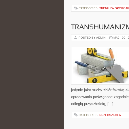
CATEGORIES:
TRENUJ W SPOKOJU
TRANSHUMANIZM
POSTED BY ADMIN
MAJ - 20 -
jedynie jako suchy zbiór faktów, a
opracowania poświęcone zagadnien
odległą przyszłością, […]
CATEGORIES:
PRZEDSZKOLA