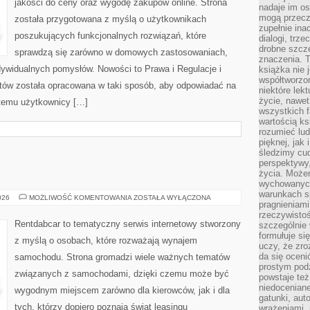
jakości do ceny oraz wygodę zakupów online. Strona
nadaje im os
mogą przeczy
została przygotowana z myślą o użytkownikach
zupełnie ina
poszukujących funkcjonalnych rozwiązań, które
dialogi, trze
drobne szcze
sprawdzą się zarówno w domowych zastosowaniach,
znaczenia. 
indywidualnych pomysłów. Nowości to Prawa i Regulacje i
książka nie 
współtworzo
tów została opracowana w taki sposób, aby odpowiadać na
niektóre lek
życie, nawet 
 temu użytkownicy […]
wszystkich 
wartością ks
rozumieć lud
pięknej, jak 
śledzimy cud
perspektywy,
E
życia. Może
wychowanych
warunkach sp
TESTY
026
MOŻLIWOŚĆ KOMENTOWANIA
ZOSTAŁA WYŁĄCZONA
pragnieniami
I
RECENZJE
rzeczywistoś
Rentdabcar to tematyczny serwis internetowy stworzony
szczególnie 
formułuje si
z myślą o osobach, które rozważają wynajem
uczy, że zr
da się oceni
samochodu. Strona gromadzi wiele ważnych tematów
prostym podz
związanych z samochodami, dzięki czemu może być
powstaje te
niedoceniane
wygodnym miejscem zarówno dla kierowców, jak i dla
gatunki, aut
tych, którzy dopiero poznają świat leasingu
wrażeniami, 