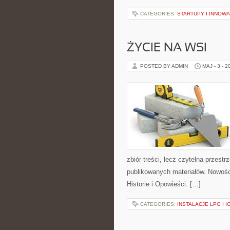
CATEGORIES:
STARTUPY I INNOW
ŻYCIE NA WSI
POSTED BY ADMIN
MAJ - 3 - 2
zbiór treści, lecz czytelna przest
publikowanych materiałów. Nowości 
Historie i Opowieści. […]
CATEGORIES:
INSTALACJE LPG I I