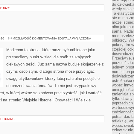
do człowiek
ATORZY
wtedy stają
Ta elastyczn
się mimo zmi
może istnieć
albo jako aud
sama. Nadal 
moc przeksz
ŻYCIE
026
MOŻLIWOŚĆ KOMENTOWANIA
ZOSTAŁA WYŁĄCZONA
odbiorcy. Wa
NA
pokory. Im w
WSI
częściej odk
Madlennn to strona, które może być odbierane jako
doświadczeni
przemyślany punkt w sieci dla osób szukających
Przeciwnie,
porzucić złu
ciekawych treści. Już sama nazwa buduje skojarzenie z
jednym prost
czymś osobistym, dlatego strona może przyciągać
non-fiction 
doświadczeni
uwagę użytkowników, którzy lubią naturalne podejście
ostrożności 
wobec innych
do prezentowania tematów. To nie jest przypadkowy
umiejętności
rzeń, w której ważne są zarówno przejrzystość, jak i wartość
zmieniają sp
tylko dawnym
na stronie: Wiejskie Historie i Opowieści i Wiejskie
poprzednich 
wartościowy
codzienności
potrafi dać 
CH TUNING
refleksję, w
wobec świat
człowiek nie