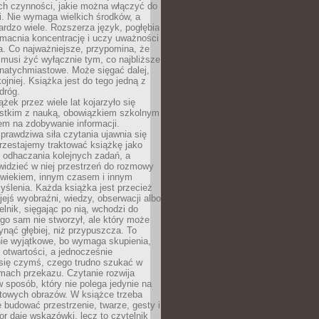
ch czynności, jakie można włączyć do
. Nie wymaga wielkich środków, a
bardzo wiele. Rozszerza język, pogłębia
zmacnia koncentrację i uczy uważności
a. Co najważniejsze, przypomina, że
 musi żyć wyłącznie tym, co najbliższe
j natychmiastowe. Może sięgać dalej,
kojniej. Książka jest do tego jedną z
dróg.
ążek przez wiele lat kojarzyło się
stkim z nauką, obowiązkiem szkolnym
em na zdobywanie informacji.
rawdziwa siła czytania ujawnia się
rzestajemy traktować książkę jako
 odhaczania kolejnych zadań, a
idzieć w niej przestrzeń do rozmowy
owiekiem, innym czasem i innym
ślenia. Każda książka jest przecież
ejś wyobraźni, wiedzy, obserwacji albo
elnik, sięgając po nią, wchodzi do
ego sam nie stworzył, ale który może
ynąć głębiej, niż przypuszcza. To
ie wyjątkowe, bo wymaga skupienia,
i otwartości, a jednocześnie
się czymś, czego trudno szukać w
mach przekazu. Czytanie rozwija
 sposób, który nie polega jedynie na
otowych obrazów. W książce trzeba
 budować przestrzenie, twarze, gesty i
tor daje wskazówki, lecz to czytelnik