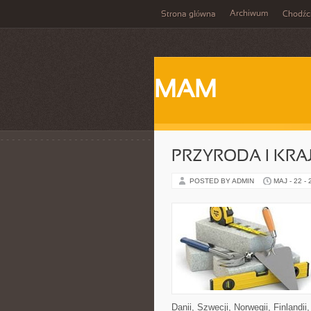
Archiwum
Strona główna
Chodźc
MAM
PRZYRODA I KRA
POSTED BY ADMIN
MAJ - 22 -
Danii, Szwecji, Norwegii, Finlandii