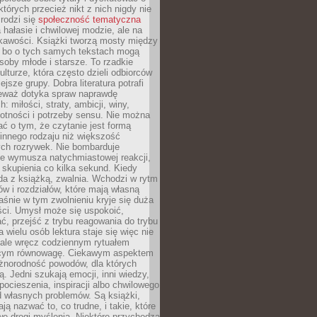
których przecież nikt z nich nigdy nie
 rodzi się
społeczność tematyczna
a hałasie i chwilowej modzie, ale na
ekawości. Książki tworzą mosty między
, bo o tych samych tekstach mogą
oby młode i starsze. To rzadkie
ulturze, która często dzieli odbiorców
jsze grupy. Dobra literatura potrafi
ieważ dotyka spraw naprawdę
: miłości, straty, ambicji, winy,
otności i potrzeby sensu. Nie można
ć o tym, że czytanie jest formą
innego rodzaju niż większość
ch rozrywek. Nie bombarduje
ie wymusza natychmiastowej reakcji,
 skupienia co kilka sekund. Kiedy
da z książką, zwalnia. Wchodzi w rytm
ów i rozdziałów, które mają własną
łaśnie w tym zwolnieniu kryje się duża
ści. Umysł może się uspokoić,
, przejść z trybu reagowania do trybu
a wielu osób lektura staje się więc nie
 ale wręcz codziennym rytuałem
ącym równowagę. Ciekawym aspektem
óżnorodność powodów, dla których
ją. Jedni szukają emocji, inni wiedzy,
 pocieszenia, inspiracji albo chwilowego
d własnych problemów. Są książki,
ją nazwać to, co trudne, i takie, które
we drogi myślenia. Niektóre przychodzą