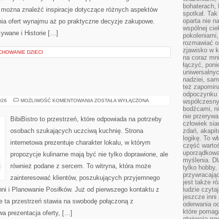
bohaterach, 
 można znaleźć inspiracje dotyczące różnych aspektów
spotkał. Tak
oparta nie n
nia ofert wynajmu aż po praktyczne decyzje zakupowe.
wspólnej ci
wane i Historie […]
pokoleniami
rozmawiać os
zjawisko w k
CHOWANIE DZIECI
na coraz mnie
łączyć, pon
uniwersalnych
nadziei, sam
też zapomina
odpoczynku 
DIY
026
MOŻLIWOŚĆ KOMENTOWANIA
ZOSTAŁA WYŁĄCZONA
współczesny
W
bodźcami, n
KUCHNI
nie przerywa
BibiBistro to przestrzeń, które odpowiada na potrzeby
człowiek sia
osobach szukających uczciwą kuchnię. Strona
zdań, akapit
logikę. To w
internetowa prezentuje charakter lokalu, w którym
część warto
uporządkować
propozycje kulinarne mają być nie tylko doprawione, ale
myślenia. Dl
również podane z sercem. To witryna, która może
tylko hobby,
przywracaj
zainteresować klientów, poszukujących przyjemnego
jest także r
ni i Planowanie Posiłków. Już od pierwszego kontaktu z
ludzie czyta
jeszcze inni
 ta przestrzeń stawia na swobodę połączoną z
oderwania o
które pomaga
wa prezentacja oferty, […]
otwierają no