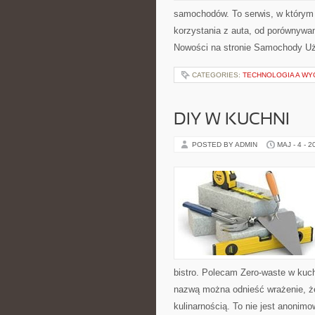
samochodów. To serwis, w którym
korzystania z auta, od porównywa
Nowości na stronie Samochody Uży
CATEGORIES:
TECHNOLOGIA A WY
DIY W KUCHNI
POSTED BY ADMIN
MAJ - 4 - 2
bistro. Polecam Zero-waste w kuch
nazwą można odnieść wrażenie, że
kulinarnością. To nie jest anonimo