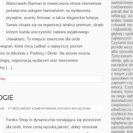
TRUNKI
wartościowy
Warszawski Barman to nowoczesna strona internetowa
STARZONE
codzienności
poświęcona usługom barmańskim na wydarzenia
potrafi dać 
refleksję, w
prywatne, eventy firmowe, a także eleganckie kolacje.
wobec świat
Serwis skupia się na organizacji atrakcji premium, dzięki
człowiek nie
i najbardzie
którym każda uroczystość nabiera wyjątkowego
głębiej i spo
najlepszych 
charakteru. To miejsce stworzone dla osób
Czytanie ksi
związań, które chcą zadbać o najwyższy poziom
przede wszy
albo sposob
i to Alkohole z Podróży i Drinki. Na stronie można
Tymczasem p
ologią, organizacją wydarzeń oraz tworzeniem
wtedy, gdy p
narzędzie do
lny […]
zaczynamy w
z innym czł
sposobem my
TRZ
zapisem czyj
emocji. Czyt
świata, któr
na niego wpł
GIE
doświadczen
cierpliwości 
NOWE
026
MOŻLIWOŚĆ KOMENTOWANIA
ZOSTAŁA WYŁĄCZONA
odwdzięcza 
TECHNOLOGIE
szybkich for
wyobraźnię w
Feniks Shop to dynamicznie rozwijająca się przestrzeń
oglądaniu g
dla osób, które cenią wysoką jakość, dobry stosunek
samodzielnie
nastroje. Au