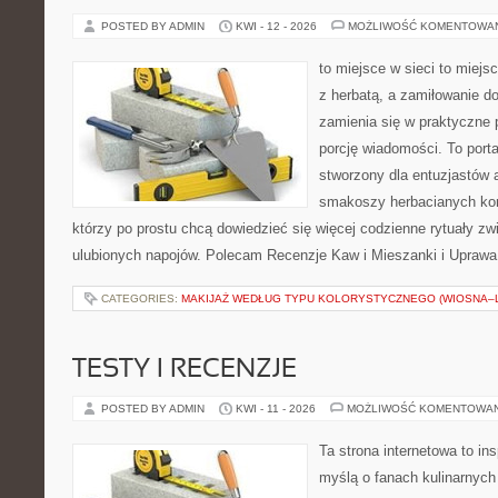
POSTED BY ADMIN
KWI - 12 - 2026
MOŻLIWOŚĆ KOMENTOWA
to miejsce w sieci to miejs
z herbatą, a zamiłowanie 
zamienia się w praktyczne p
porcję wiadomości. To porta
stworzony dla entuzjastów
smakoszy herbacianych kom
którzy po prostu chcą dowiedzieć się więcej codzienne rytuały 
ulubionych napojów. Polecam Recenzje Kaw i Mieszanki i Uprawa
CATEGORIES:
MAKIJAŻ WEDŁUG TYPU KOLORYSTYCZNEGO (WIOSNA–L
TESTY I RECENZJE
POSTED BY ADMIN
KWI - 11 - 2026
MOŻLIWOŚĆ KOMENTOWA
Ta strona internetowa to in
myślą o fanach kulinarnych 