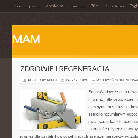
Archiwum
Pfron
Tagi
Strona główna
Chodźcie
Spis Treści
MAM
ZDROWIE I REGENERACJA
POSTED BY ADMIN
KWI - 17 - 2026
MOŻLIWOŚĆ KOMENTOWA
SaunaWadowice.pl to now
informacji dla osób, które i
cieplnymi, przestrzenią b
szeroko rozumianym odpocz
świat saun, kąpieli, base
tu znaleźć użyteczne wpisy
również dla czytelników oczekujących szerszej perspektywy. Zoba