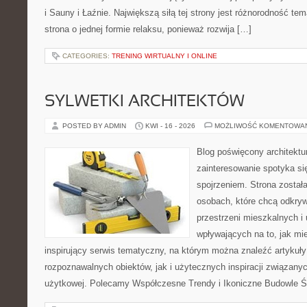
i Sauny i Łaźnie. Największą siłą tej strony jest różnorodność tem
strona o jednej formie relaksu, ponieważ rozwija […]
CATEGORIES:
TRENING WIRTUALNY I ONLINE
SYLWETKI ARCHITEKTÓW
POSTED BY ADMIN
KWI - 16 - 2026
MOŻLIWOŚĆ KOMENTOWA
Blog poświęcony architektu
zainteresowanie spotyka s
spojrzeniem. Strona został
osobach, które chcą odkrywa
przestrzeni mieszkalnych i
wpływających na to, jak mi
inspirujący serwis tematyczny, na którym można znaleźć artykuł
rozpoznawalnych obiektów, jak i użytecznych inspiracji związany
użytkowej. Polecamy Współczesne Trendy i Ikoniczne Budowle Ś