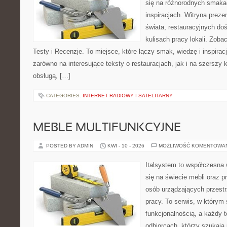
się na różnorodnych smakac
inspiracjach. Witryna preze
świata, restauracyjnych do
kulisach pracy lokali. Zoba
Testy i Recenzje. To miejsce, które łączy smak, wiedzę i inspira
zarówno na interesujące teksty o restauracjach, jak i na szerszy
obsługą, […]
CATEGORIES:
INTERNET RADIOWY I SATELITARNY
MEBLE MULTIFUNKCYJNE
POSTED BY ADMIN
KWI - 10 - 2026
MOŻLIWOŚĆ KOMENTOWA
Italsystem to współczesna w
się na świecie mebli oraz 
osób urządzających przestr
pracy. To serwis, w którym s
funkcjonalnością, a każdy 
odbiorcach, którzy szukają