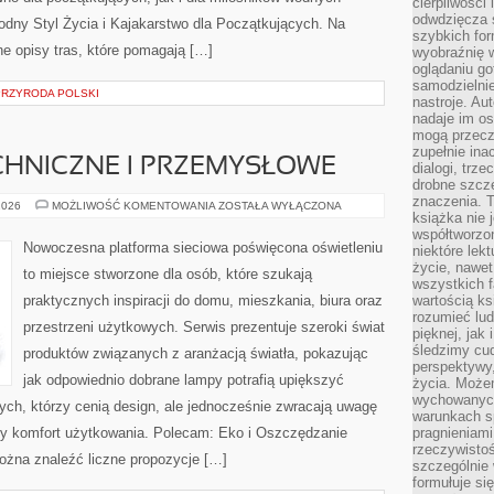
cierpliwości 
odwdzięcza 
ny Styl Życia i Kajakarstwo dla Początkujących. Na
szybkich for
e opisy tras, które pomagają […]
wyobraźnię w
oglądaniu g
samodzielnie
 PRZYRODA POLSKI
nastroje. Au
nadaje im os
mogą przeczy
zupełnie ina
CHNICZNE I PRZEMYSŁOWE
dialogi, trze
drobne szcze
znaczenia. 
OŚWIETLENIE
2026
MOŻLIWOŚĆ KOMENTOWANIA
ZOSTAŁA WYŁĄCZONA
książka nie 
TECHNICZNE
I
współtworzo
PRZEMYSŁOWE
Nowoczesna platforma sieciowa poświęcona oświetleniu
niektóre lek
życie, nawet 
to miejsce stworzone dla osób, które szukają
wszystkich 
praktycznych inspiracji do domu, mieszkania, biura oraz
wartością ks
rozumieć lud
przestrzeni użytkowych. Serwis prezentuje szeroki świat
pięknej, jak 
śledzimy cud
produktów związanych z aranżacją światła, pokazując
perspektywy,
jak odpowiednio dobrane lampy potrafią upiększyć
życia. Może
wychowanych
tych, którzy cenią design, ale jednocześnie zwracają uwagę
warunkach sp
ny komfort użytkowania. Polecam: Eko i Oszczędzanie
pragnieniami
rzeczywistoś
można znaleźć liczne propozycje […]
szczególnie 
formułuje si