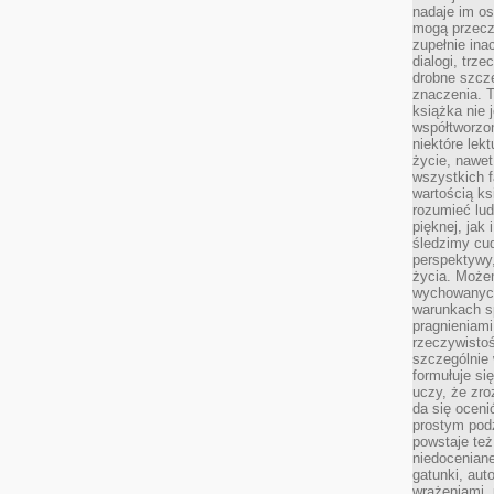
nadaje im os
mogą przeczy
zupełnie ina
dialogi, trze
drobne szcze
znaczenia. 
książka nie 
współtworzo
niektóre lek
życie, nawet 
wszystkich 
wartością ks
rozumieć lud
pięknej, jak 
śledzimy cud
perspektywy,
życia. Może
wychowanych
warunkach sp
pragnieniami
rzeczywistoś
szczególnie 
formułuje si
uczy, że zr
da się oceni
prostym podz
powstaje te
niedoceniane
gatunki, aut
wrażeniami, 