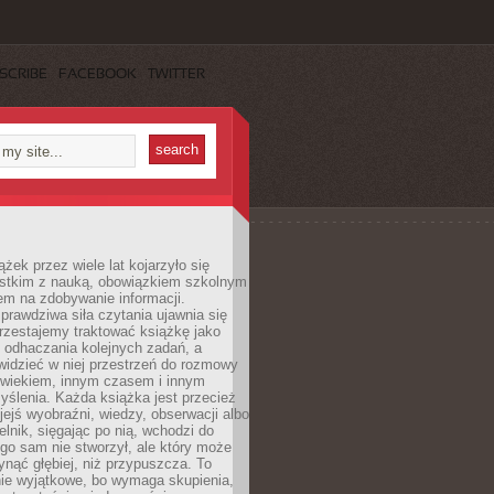
SCRIBE
FACEBOOK
TWITTER
ążek przez wiele lat kojarzyło się
stkim z nauką, obowiązkiem szkolnym
em na zdobywanie informacji.
rawdziwa siła czytania ujawnia się
rzestajemy traktować książkę jako
 odhaczania kolejnych zadań, a
idzieć w niej przestrzeń do rozmowy
owiekiem, innym czasem i innym
ślenia. Każda książka jest przecież
ejś wyobraźni, wiedzy, obserwacji albo
elnik, sięgając po nią, wchodzi do
ego sam nie stworzył, ale który może
ynąć głębiej, niż przypuszcza. To
ie wyjątkowe, bo wymaga skupienia,