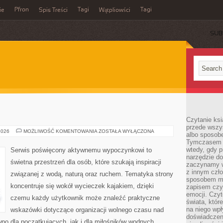
Pfron
Tagi
Tagi
ie
Spis Treści
Wątpliowści
SUB
Czytanie ksi
przede wszy
JACHTY
2026
MOŻLIWOŚĆ KOMENTOWANIA
ZOSTAŁA WYŁĄCZONA
albo sposob
I
Tymczasem p
ŁODZIE
wtedy, gdy p
Serwis poświęcony aktywnemu wypoczynkowi to
narzędzie do
świetna przestrzeń dla osób, które szukają inspiracji
zaczynamy w
z innym czł
związanej z wodą, naturą oraz ruchem. Tematyka strony
sposobem my
koncentruje się wokół wycieczek kajakiem, dzięki
zapisem czyj
emocji. Czyt
czemu każdy użytkownik może znaleźć praktyczne
świata, któr
na niego wpł
wskazówki dotyczące organizacji wolnego czasu nad
doświadczen
no dla początkujących, jak i dla miłośników wodnych