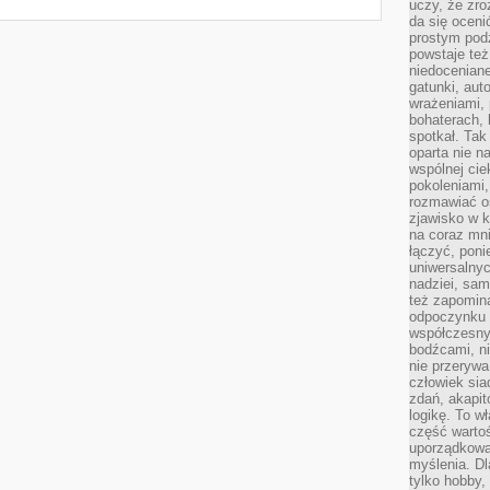
uczy, że zr
da się oceni
prostym podz
powstaje te
niedoceniane
gatunki, aut
wrażeniami, 
bohaterach, 
spotkał. Tak
oparta nie n
wspólnej ci
pokoleniami
rozmawiać os
zjawisko w k
na coraz mnie
łączyć, pon
uniwersalnych
nadziei, sam
też zapomina
odpoczynku 
współczesny
bodźcami, n
nie przerywa
człowiek sia
zdań, akapit
logikę. To w
część warto
uporządkować
myślenia. Dl
tylko hobby,