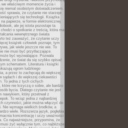
a we właściwym momencie życia i
 się niemal osobistym doświadczeniem.
ość sprawia, że czytanie nie starzeje
eniających się technologii. Książka
 na papierze, w formie elektronicznej
iobook, ale jej istota pozostaje ta
chodzi o spotkanie z treścią, która ma
tałcania wewnętrznego świata
rto też zauważyć, że czytanie uczy
ięcej książek człowiek poznaje, tym
rywa, jak wiele jeszcze nie wie. To
e nie musi być przytłaczające.
 może być wyzwalające. Pozwala
dzenie, że świat da się szybko opisać
ym schematem. Literatura i książki
pokazują ogrom ludzkiego
a, a przez to zachęcają do większej
w sądach i do większej ciekawości
. To jedna z tych cichych
, które nie krzyczą o sobie, ale bardzo
osób bycia. Dlatego czytanie nie jest
 nawykiem, który przetrwał z
epok. To wciąż jedna z najbardziej
ch czynności, jakie można włączyć do
. Nie wymaga wielkich środków, a
bardzo wiele. Rozszerza język, pogłębia
zmacnia koncentrację i uczy uważności
a. Co najważniejsze, przypomina, że
 musi żyć wyłącznie tym, co najbliższe