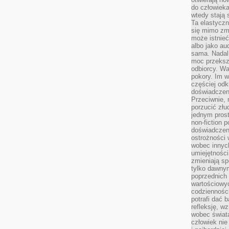
do człowiek
wtedy stają
Ta elastyczn
się mimo zmi
może istnieć
albo jako aud
sama. Nadal 
moc przeksz
odbiorcy. Wa
pokory. Im w
częściej odk
doświadczeni
Przeciwnie,
porzucić złu
jednym prost
non-fiction 
doświadczeni
ostrożności 
wobec innych
umiejętności
zmieniają sp
tylko dawnym
poprzednich 
wartościowy
codzienności
potrafi dać 
refleksję, w
wobec świat
człowiek nie