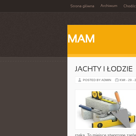
Archiwum
Strona główna
Chodźc
MAM
JACHTY I ŁODZIE
POSTED BY ADMIN
KWI - 29 - 
rzeką. To miejsce stworzone zarów