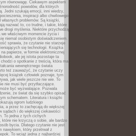
ącym równowagę. Ciekawym aspektem
óżnorodność powodów, dla których
ją. Jedni szukają emocji, inni wiedzy,
 pocieszenia, inspiracji albo chwilowego
d własnych problemów. Są książki,
ją nazwać to, co trudne, i takie, które
we drogi myślenia. Niektóre przychodzą
a we właściwym momencie życia i
 się niemal osobistym doświadczeniem.
ość sprawia, że czytanie nie starzeje
eniających się technologii. Książka
 na papierze, w formie elektronicznej
iobook, ale jej istota pozostaje ta
chodzi o spotkanie z treścią, która ma
tałcania wewnętrznego świata
rto też zauważyć, że czytanie uczy
ięcej książek człowiek poznaje, tym
rywa, jak wiele jeszcze nie wie. To
e nie musi być przytłaczające.
 może być wyzwalające. Pozwala
dzenie, że świat da się szybko opisać
ym schematem. Literatura i książki
pokazują ogrom ludzkiego
a, a przez to zachęcają do większej
w sądach i do większej ciekawości
. To jedna z tych cichych
, które nie krzyczą o sobie, ale bardzo
osób bycia. Dlatego czytanie nie jest
 nawykiem, który przetrwał z
epok. To wciąż jedna z najbardziej