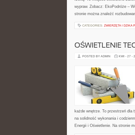
wypraw. Zobacz: EkoPodróże – Wod
stronie można znaleźć rozbudowan
CATEGORIES:
ZWIERZĘTA I DZIKA
OŚWIETLENIE TE
POSTED BY ADMIN
KWI - 27 - 
każde wnętrze. To przestrzeń dla 
na solidność wykonania i codzien
Energii i Oświetlenie. Na stronie 