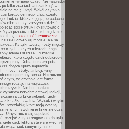
ozumienie wymaga czasu. Nie wszystko
ć po kilku zdaniach ani zamknąć w
iale na rację i błąd. Wokół czytania
ż coś bardzo cennego, choć często
go. Ludzie, którzy sięgają po podobne
orów albo tematy, zaczynają dzielić się
polecać sobie tytuły i dyskutować o
których przecież nikt z nich nigdy nie
 rodzi się
społeczność tematyczna
a hałasie i chwilowej modzie, ale na
ekawości. Książki tworzą mosty między
, bo o tych samych tekstach mogą
oby młode i starsze. To rzadkie
ulturze, która często dzieli odbiorców
jsze grupy. Dobra literatura potrafi
ieważ dotyka spraw naprawdę
: miłości, straty, ambicji, winy,
otności i potrzeby sensu. Nie można
ć o tym, że czytanie jest formą
innego rodzaju niż większość
ch rozrywek. Nie bombarduje
ie wymusza natychmiastowej reakcji,
 skupienia co kilka sekund. Kiedy
da z książką, zwalnia. Wchodzi w rytm
ów i rozdziałów, które mają własną
łaśnie w tym zwolnieniu kryje się duża
ści. Umysł może się uspokoić,
, przejść z trybu reagowania do trybu
a wielu osób lektura staje się więc nie
 ale wręcz codziennym rytuałem