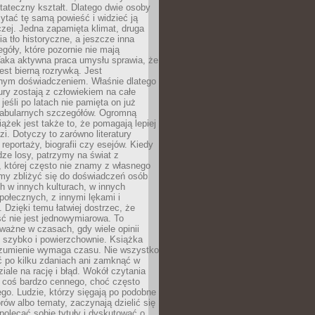
tateczny kształt. Dlatego dwie osoby
tać tę samą powieść i widzieć ją
czej. Jedna zapamięta klimat, druga
cia tło historyczne, a jeszcze inna
góły, które pozornie nie mają
Taka aktywna praca umysłu sprawia, że
jest bierną rozrywką. Jest
nym doświadczeniem. Właśnie dlatego
tury zostają z człowiekiem na całe
jeśli po latach nie pamięta on już
fabularnych szczegółów. Ogromną
iążek jest także to, że pomagają lepiej
zi. Dotyczy to zarówno literatury
i reportaży, biografii czy esejów. Kiedy
ze losy, patrzymy na świat z
 której często nie znamy z własnego
my zbliżyć się do doświadczeń osób
 w innych kulturach, w innych
ołecznych, z innymi lękami i
. Dzięki temu łatwiej dostrzec, że
ć nie jest jednowymiarowa. To
ważne w czasach, gdy wiele opinii
ę szybko i powierzchownie. Książka
ozumienie wymaga czasu. Nie wszystko
ć po kilku zdaniach ani zamknąć w
iale na rację i błąd. Wokół czytania
ż coś bardzo cennego, choć często
go. Ludzie, którzy sięgają po podobne
orów albo tematy, zaczynają dzielić się
polecać sobie tytuły i dyskutować o