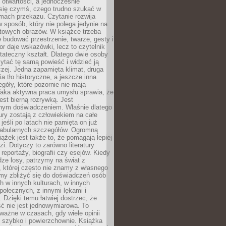
i otwartości, a jednocześnie
się czymś, czego trudno szukać w
mach przekazu. Czytanie rozwija
 sposób, który nie polega jedynie na
otowych obrazów. W książce trzeba
 budować przestrzenie, twarze, gesty i
tor daje wskazówki, lecz to czytelnik
tateczny kształt. Dlatego dwie osoby
tać tę samą powieść i widzieć ją
czej. Jedna zapamięta klimat, druga
cia tło historyczne, a jeszcze inna
góły, które pozornie nie mają
Taka aktywna praca umysłu sprawia, że
jest bierną rozrywką. Jest
nym doświadczeniem. Właśnie dlatego
tury zostają z człowiekiem na całe
jeśli po latach nie pamięta on już
fabularnych szczegółów. Ogromną
iążek jest także to, że pomagają lepiej
zi. Dotyczy to zarówno literatury
i reportaży, biografii czy esejów. Kiedy
ze losy, patrzymy na świat z
 której często nie znamy z własnego
my zbliżyć się do doświadczeń osób
 w innych kulturach, w innych
ołecznych, z innymi lękami i
. Dzięki temu łatwiej dostrzec, że
ć nie jest jednowymiarowa. To
ważne w czasach, gdy wiele opinii
ę szybko i powierzchownie. Książka