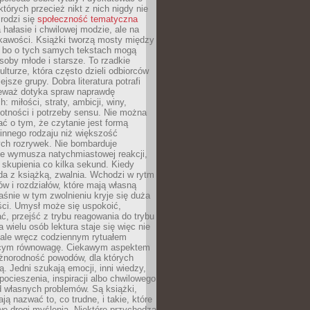
których przecież nikt z nich nigdy nie
 rodzi się
społeczność tematyczna
a hałasie i chwilowej modzie, ale na
ekawości. Książki tworzą mosty między
, bo o tych samych tekstach mogą
oby młode i starsze. To rzadkie
ulturze, która często dzieli odbiorców
jsze grupy. Dobra literatura potrafi
ieważ dotyka spraw naprawdę
: miłości, straty, ambicji, winy,
otności i potrzeby sensu. Nie można
ć o tym, że czytanie jest formą
innego rodzaju niż większość
ch rozrywek. Nie bombarduje
ie wymusza natychmiastowej reakcji,
 skupienia co kilka sekund. Kiedy
da z książką, zwalnia. Wchodzi w rytm
ów i rozdziałów, które mają własną
łaśnie w tym zwolnieniu kryje się duża
ści. Umysł może się uspokoić,
, przejść z trybu reagowania do trybu
a wielu osób lektura staje się więc nie
 ale wręcz codziennym rytuałem
ącym równowagę. Ciekawym aspektem
óżnorodność powodów, dla których
ją. Jedni szukają emocji, inni wiedzy,
 pocieszenia, inspiracji albo chwilowego
d własnych problemów. Są książki,
ją nazwać to, co trudne, i takie, które
we drogi myślenia. Niektóre przychodzą