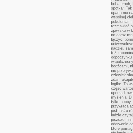
bohaterach, 
spotkał. Tak
oparta nie n
wspólnej ci
pokoleniami
rozmawiać os
zjawisko w k
na coraz mnie
łączyć, pon
uniwersalnych
nadziei, sam
też zapomina
odpoczynku 
współczesny
bodźcami, n
nie przerywa
człowiek sia
zdań, akapit
logikę. To w
część warto
uporządkować
myślenia. Dl
tylko hobby,
przywracaj
jest także r
ludzie czyta
jeszcze inni
oderwania o
które pomaga
otwierają no