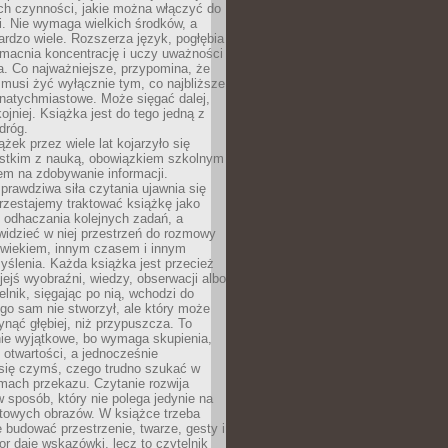
ch czynności, jakie można włączyć do
. Nie wymaga wielkich środków, a
bardzo wiele. Rozszerza język, pogłębia
zmacnia koncentrację i uczy uważności
a. Co najważniejsze, przypomina, że
 musi żyć wyłącznie tym, co najbliższe
j natychmiastowe. Może sięgać dalej,
kojniej. Książka jest do tego jedną z
dróg.
ążek przez wiele lat kojarzyło się
stkim z nauką, obowiązkiem szkolnym
em na zdobywanie informacji.
rawdziwa siła czytania ujawnia się
rzestajemy traktować książkę jako
 odhaczania kolejnych zadań, a
idzieć w niej przestrzeń do rozmowy
owiekiem, innym czasem i innym
ślenia. Każda książka jest przecież
ejś wyobraźni, wiedzy, obserwacji albo
elnik, sięgając po nią, wchodzi do
ego sam nie stworzył, ale który może
ynąć głębiej, niż przypuszcza. To
ie wyjątkowe, bo wymaga skupienia,
i otwartości, a jednocześnie
się czymś, czego trudno szukać w
mach przekazu. Czytanie rozwija
 sposób, który nie polega jedynie na
otowych obrazów. W książce trzeba
 budować przestrzenie, twarze, gesty i
tor daje wskazówki, lecz to czytelnik