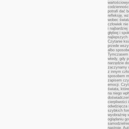
wartościowy
codzienności
potrafi dać 
refleksję, w
wobec świat
człowiek nie
i najbardzie
głębiej i spo
najlepszych 
Czytanie ksi
przede wszy
albo sposob
Tymczasem p
wtedy, gdy p
narzędzie do
zaczynamy w
z innym czł
sposobem my
zapisem czyj
emocji. Czyt
świata, któr
na niego wpł
doświadczen
cierpliwości 
odwdzięcza 
szybkich for
wyobraźnię w
oglądaniu g
samodzielnie
nastroje. Au