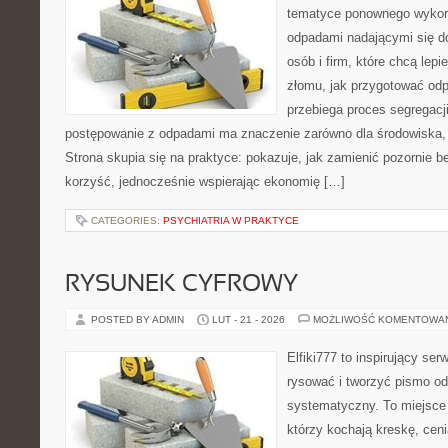
tematyce ponownego wykorz
odpadami nadającymi się d
osób i firm, które chcą lepi
złomu, jak przygotować odp
przebiega proces segregacj
postępowanie z odpadami ma znaczenie zarówno dla środowiska, ja
Strona skupia się na praktyce: pokazuje, jak zamienić pozornie 
korzyść, jednocześnie wspierając ekonomię […]
CATEGORIES:
PSYCHIATRIA W PRAKTYCE
RYSUNEK CYFROWY
POSTED BY ADMIN
LUT - 21 - 2026
MOŻLIWOŚĆ KOMENTOWA
Elfiki777 to inspirujący ser
rysować i tworzyć pismo o
systematyczny. To miejsce 
którzy kochają kreskę, cen