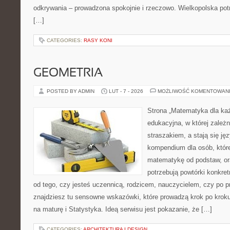
odkrywania – prowadzona spokojnie i rzeczowo. Wielkopolska potr
[…]
CATEGORIES:
RASY KONI
GEOMETRIA
POSTED BY ADMIN
LUT - 7 - 2026
MOŻLIWOŚĆ KOMENTOWAN
Strona „Matematyka dla każ
edukacyjna, w której zależn
straszakiem, a stają się ję
kompendium dla osób, któr
matematykę od podstaw, ora
potrzebują powtórki konkre
od tego, czy jesteś uczennicą, rodzicem, nauczycielem, czy po 
znajdziesz tu sensowne wskazówki, które prowadzą krok po kro
na maturę i Statystyka. Ideą serwisu jest pokazanie, że […]
CATEGORIES:
ARCHITEKTURA I DESIGN