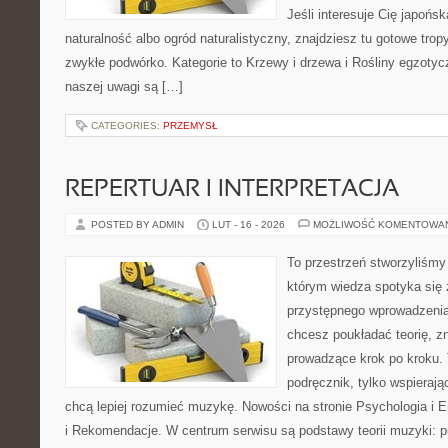
Jeśli interesuje Cię japońsk
naturalność albo ogród naturalistyczny, znajdziesz tu gotowe tropy
zwykłe podwórko. Kategorie to Krzewy i drzewa i Rośliny egzoty
naszej uwagi są […]
CATEGORIES:
PRZEMYSŁ
REPERTUAR I INTERPRETACJA
POSTED BY ADMIN
LUT - 16 - 2026
MOŻLIWOŚĆ KOMENTOWA
To przestrzeń stworzyliśmy
którym wiedza spotyka się 
przystępnego wprowadzenia
chcesz poukładać teorię, zn
prowadzące krok po kroku. 
podręcznik, tylko wspierają
chcą lepiej rozumieć muzykę. Nowości na stronie Psychologia i 
i Rekomendacje. W centrum serwisu są podstawy teorii muzyki: p