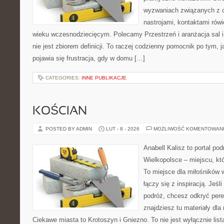
wyzwaniach związanych z 
nastrojami, kontaktami rów
wieku wczesnodziecięcym. Polecamy Przestrzeń i aranżacja sal 
nie jest zbiorem definicji. To raczej codzienny pomocnik po tym, 
pojawia się frustracja, gdy w domu […]
CATEGORIES:
INNE PUBLIKACJE
KOŚCIAN
POSTED BY ADMIN
LUT - 8 - 2026
MOŻLIWOŚĆ KOMENTOWAN
Anabell Kalisz to portal po
Wielkopolsce – miejscu, któr
To miejsce dla miłośników 
łączy się z inspiracją. Jeśl
podróż, chcesz odkryć pere
znajdziesz tu materiały dla
Ciekawe miasta to Krotoszyn i Gniezno. To nie jest wyłącznie lista 