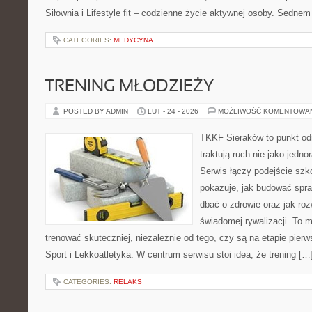
Siłownia i Lifestyle fit – codzienne życie aktywnej osoby. Sednem
CATEGORIES:
MEDYCYNA
TRENING MŁODZIEŻY
POSTED BY ADMIN
LUT - 24 - 2026
MOŻLIWOŚĆ KOMENTOWA
TKKF Sieraków to punkt odn
traktują ruch nie jako jedno
Serwis łączy podejście szk
pokazuje, jak budować spra
dbać o zdrowie oraz jak ro
świadomej rywalizacji. To m
trenować skuteczniej, niezależnie od tego, czy są na etapie pie
Sport i Lekkoatletyka. W centrum serwisu stoi idea, że trening […
CATEGORIES:
RELAKS