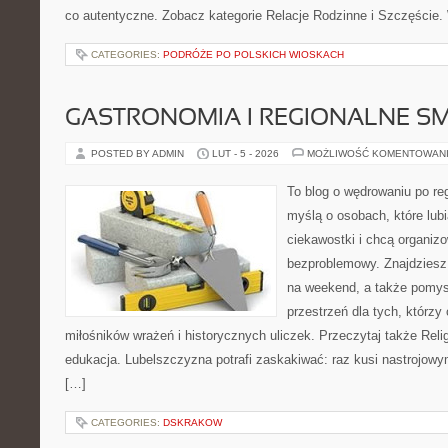
co autentyczne. Zobacz kategorie Relacje Rodzinne i Szczęście.
CATEGORIES:
PODRÓŻE PO POLSKICH WIOSKACH
GASTRONOMIA I REGIONALNE S
POSTED BY ADMIN
LUT - 5 - 2026
MOŻLIWOŚĆ KOMENTOWAN
To blog o wędrowaniu po re
myślą o osobach, które lub
ciekawostki i chcą organi
bezproblemowy. Znajdziesz 
na weekend, a także pomys
przestrzeń dla tych, którzy 
miłośników wrażeń i historycznych uliczek. Przeczytaj także Religi
edukacja. Lubelszczyzna potrafi zaskakiwać: raz kusi nastrojow
[…]
CATEGORIES:
DSKRAKOW