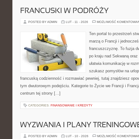
FRANCUSKI W PODRÓŻY
POSTED BY ADMIN
LUT - 11 - 2026
MOŻLIWOŚĆ KOMENTOWA
Ten portal to przestrzeń st
marzą o Francji i jednocześ
francuszczyznę. To fuzja 
po kraju nad Sekwaną oraz 
ułatwia komunikację w rozm
szukasz pomysłów na urlop
francuską codzienność i rozmawiać pewniej, tutaj znajdziesz op
tym dwutorowym podejściu. Kategorie to Życie we Francji i Franc
centrum tej strony […]
CATEGORIES:
FINANSOWANIE I KREDYTY
WYZWANIA I PLANY TRENINGOW
POSTED BY ADMIN
LUT - 10 - 2026
MOŻLIWOŚĆ KOMENTOWA