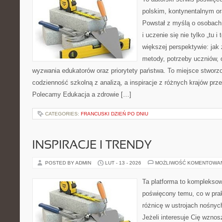
polskim, kontynentalnym 
Powstał z myślą o osobach,
i uczenie się nie tylko „tu i
większej perspektywie: jak 
metody, potrzeby uczniów, 
wyzwania edukatorów oraz priorytety państwa. To miejsce stworzo
codzienność szkolną z analizą, a inspiracje z różnych krajów prze
Polecamy Edukacja a zdrowie […]
CATEGORIES:
FRANCUSKI DZIEŃ PO DNIU
INSPIRACJE I TRENDY
POSTED BY ADMIN
LUT - 13 - 2026
MOŻLIWOŚĆ KOMENTOWA
Ta platforma to kompleksow
poświęcony temu, co w prak
różnicę w ustrojach nośnyc
Jeżeli interesuje Cię wzno