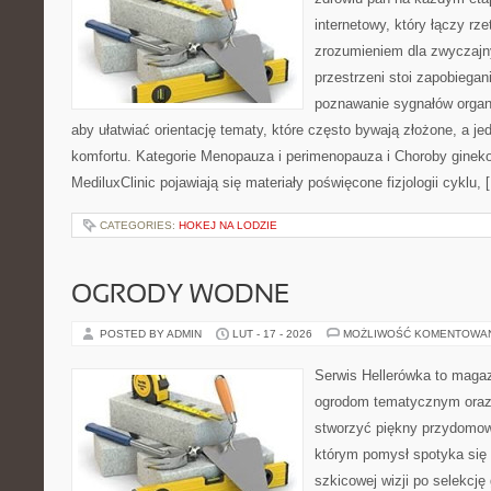
internetowy, który łączy rz
zrozumieniem dla zwyczajn
przestrzeni stoi zapobiega
poznawanie sygnałów organ
aby ułatwiać orientację tematy, które często bywają złożone, a j
komfortu. Kategorie Menopauza i perimenopauza i Choroby ginek
MediluxClinic pojawiają się materiały poświęcone fizjologii cyklu, 
CATEGORIES:
HOKEJ NA LODZIE
OGRODY WODNE
POSTED BY ADMIN
LUT - 17 - 2026
MOŻLIWOŚĆ KOMENTOWA
Serwis Hellerówka to maga
ogrodom tematycznym oraz
stworzyć piękny przydomow
którym pomysł spotyka się 
szkicowej wizji po selekcję 