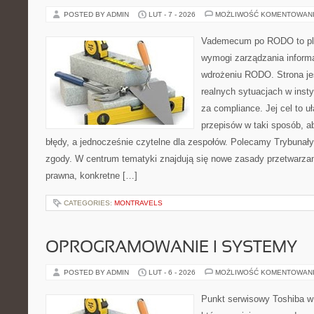
POSTED BY ADMIN
LUT - 7 - 2026
MOŻLIWOŚĆ KOMENTOWAN
Vademecum po RODO to plat
wymogi zarządzania inform
wdrożeniu RODO. Strona je
realnych sytuacjach w insty
za compliance. Jej cel to uła
przepisów w taki sposób, ab
błędy, a jednocześnie czytelne dla zespołów. Polecamy Trybunały 
zgody. W centrum tematyki znajdują się nowe zasady przetwarza
prawna, konkretne […]
CATEGORIES:
MONTRAVELS
OPROGRAMOWANIE I SYSTEMY
POSTED BY ADMIN
LUT - 6 - 2026
MOŻLIWOŚĆ KOMENTOWAN
Punkt serwisowy Toshiba w