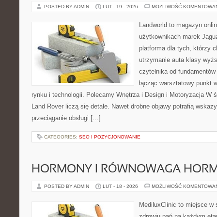
POSTED BY ADMIN
LUT - 19 - 2026
MOŻLIWOŚĆ KOMENTOWA
Landworld to magazyn onli
użytkownikach marek Jagua
platforma dla tych, którzy 
utrzymanie auta klasy wyżs
czytelnika od fundamentów 
łącząc warsztatowy punkt 
rynku i technologii. Polecamy Wnętrza i Design i Motoryzacja W 
Land Rover liczą się detale. Nawet drobne objawy potrafią wskaz
przeciąganie obsługi […]
CATEGORIES:
SEO I POZYCJONOWANIE
HORMONY I RÓWNOWAGA HOR
POSTED BY ADMIN
LUT - 18 - 2026
MOŻLIWOŚĆ KOMENTOWA
MediluxClinic to miejsce w 
zdrowiu pań na każdym etap