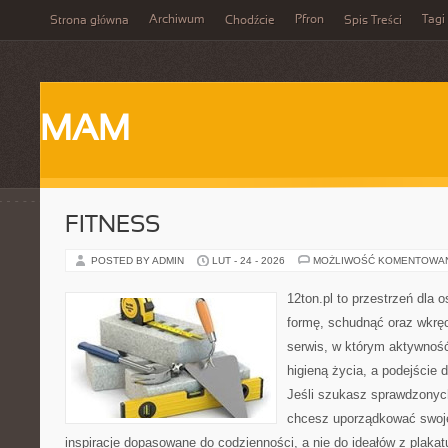
Archiwum
Pfron
Tagi
Strona główna
Chodźcie
Spis Treści
MAM
FITNESS
POSTED BY ADMIN
LUT - 24 - 2026
MOŻLIWOŚĆ KOMENTOWA
12ton.pl to przestrzeń dla 
formę, schudnąć oraz wkręc
serwis, w którym aktywność
higieną życia, a podejście 
Jeśli szukasz sprawdzonych
chcesz uporządkować swoje 
inspiracje dopasowane do codzienności, a nie do ideałów z plakat