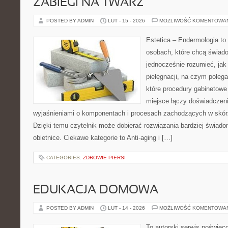
ZABIEGI NA TWARZ
POSTED BY ADMIN
LUT - 15 - 2026
MOŻLIWOŚĆ KOMENTOWA
Estetica – Endermologia to 
osobach, które chcą świado
jednocześnie rozumieć, jak 
pielęgnacji, na czym polega
które procedury gabinetowe 
miejsce łączy doświadczeni
wyjaśnieniami o komponentach i procesach zachodzących w skórz
Dzięki temu czytelnik może dobierać rozwiązania bardziej świado
obietnice. Ciekawe kategorie to Anti-aging i […]
CATEGORIES:
ZDROWIE PIERSI
EDUKACJA DOMOWA
POSTED BY ADMIN
LUT - 14 - 2026
MOŻLIWOŚĆ KOMENTOWA
To autorski serwis poświęc