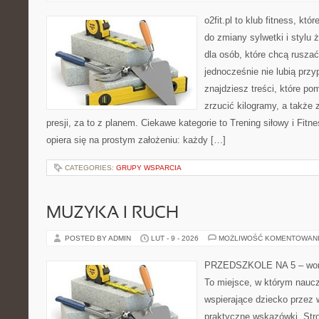
o2fit.pl to klub fitness, kt
do zmiany sylwetki i stylu 
dla osób, które chcą ruszać
jednocześnie nie lubią prz
znajdziesz treści, które p
zrzucić kilogramy, a także
presji, za to z planem. Ciekawe kategorie to Trening siłowy i Fitnes
opiera się na prostym założeniu: każdy […]
CATEGORIES:
GRUPY WSPARCIA
MUZYKA I RUCH
POSTED BY ADMIN
LUT - 9 - 2026
MOŻLIWOŚĆ KOMENTOWAN
PRZEDSZKOLE NA 5 – worta
To miejsce, w którym naucz
wspierające dziecko przez
praktyczne wskazówki. Str