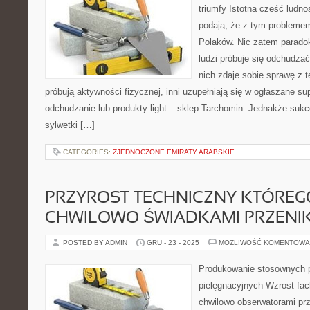
triumfy Istotna cześć ludn
podają, że z tym problemem
Polaków. Nic zatem paradok
ludzi próbuje się odchudzać.
nich zdaje sobie sprawę z t
próbują aktywności fizycznej, inni uzupełniają się w ogłaszane 
odchudzanie lub produkty light – sklep Tarchomin. Jednakże suk
sylwetki […]
CATEGORIES:
ZJEDNOCZONE EMIRATY ARABSKIE
PRZYROST TECHNICZNY KTÓREG
CHWILOWO ŚWIADKAMI PRZENI
POSTED BY ADMIN
GRU - 23 - 2025
MOŻLIWOŚĆ KOMENTOWA
Produkowanie stosownych 
pielęgnacyjnych Wzrost fa
chwilowo obserwatorami pr