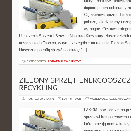
którym najpierw sprawdzam
dopiero potem dobieramy roz
Cię naprawa sprzętu Toshib
pokaże, jak działamy i cze
wymagać. Ciekawe kategorie
Ulepszenia Sprzętu i Serwis i Naprawa Klawiatury. Nasza działaln
urządzeniach Toshiba, w tym szczególnie na rodzinie Toshiba Sate
klasyczne potrafią służyć naprawdę […]
CATEGORIES:
PORADNIK ZAKUPOWY
ZIELONY SPRZĘT: ENERGOOSZC
RECYKLING
POSTED BY ADMIN
LUT - 6 - 2026
MOŻLIWOŚĆ KOMENTOWAN
LAKOM to współczesna prz
sprzętowi komputerowemu 
które pracują nam w każdym
stworzone z myślą o osoba