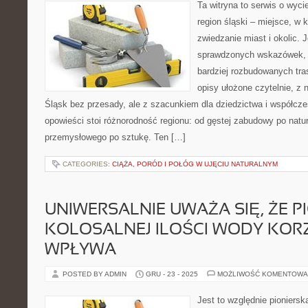
Ta witryna to serwis o wyc
region śląski – miejsce, w
zwiedzanie miast i okolic. J
sprawdzonych wskazówek, 
bardziej rozbudowanych tra
opisy ułożone czytelnie, z 
Śląsk bez przesady, ale z szacunkiem dla dziedzictwa i współcz
opowieści stoi różnorodność regionu: od gęstej zabudowy po natur
przemysłowego po sztukę. Ten […]
CATEGORIES:
CIĄŻA, PORÓD I POŁÓG W UJĘCIU NATURALNYM
UNIWERSALNIE UWAŻA SIĘ, ŻE PI
KOLOSALNEJ ILOŚCI WODY KOR
WPŁYWA
POSTED BY ADMIN
GRU - 23 - 2025
MOŻLIWOŚĆ KOMENTOWA
Jest to względnie pioniersk