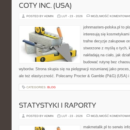
COTY INC. (USA)
POSTED BY ADMIN
LUT - 23 - 2026
MOŻLIWOŚĆ KOMENTOWA
johnmasters-polska.pl to pl
interesują się kosmetykami
trafne decyzje zakupowe or
stworzone z myślą o tych, k
nakładają na ciało, jak dzia
budować rutynę bez chaos
wyborów. Strona skupia się na pielęgnacji rozumianej jako proces,
ale też elastyczność. Polecamy Procter & Gamble (P&G) (USA) i
CATEGORIES:
BLOG
STATYSTYKI I RAPORTY
POSTED BY ADMIN
LUT - 23 - 2026
MOŻLIWOŚĆ KOMENTOWA
makmetalik.pl to serwis in