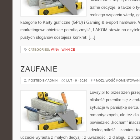
trafne decyzje, a także o ty
realnego wsparcia wtedy, g
kategorie to Karty graficzne (GPU) i Gaming & e-sport hardware.
marketingowe obietnice potrafią zmylić, LAKOM stawia na czyteln
pustych sloganów dostajesz konkret: […]
CATEGORIES:
WINA I WINNICE
ZAUFANIE
POSTED BY ADMIN
LUT - 6 - 2026
MOŻLIWOŚĆ KOMENTOWAN
Lovsy.pl to przestrzeń prze
bliskość przenika się z cod
sytuacje w pamiątkę serca. 
romantycznych, ale też dla
powiedzieć „kocham” inaczej
idealną miłość – zamiast t
uczucie wyrasta z małych decyzji: z uważności, z dialogu, z zroz