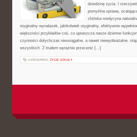
dziedzinę życia. I rzeczywi
pomyślna sprawa, ocalająca 
chińska medycyna naturalna
oryginalny wynalazek, jakikolwiek oryginalny, efektywnie wypełnion
większości przykładów coś, co upraszcza nasze dzienne funkcjo
czynności dotychczas nieosiągalne, a nawet niewyobrażalne, staj
wszystkich. Z trudem wyraźnie przecenić […]
CATEGORIES:
ŻYCIE SZKOŁY