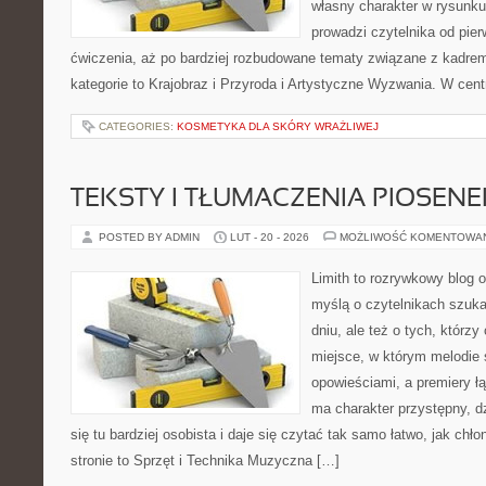
własny charakter w rysunku
prowadzi czytelnika od pier
ćwiczenia, aż po bardziej rozbudowane tematy związane z kadrem 
kategorie to Krajobraz i Przyroda i Artystyczne Wyzwania. W cent
CATEGORIES:
KOSMETYKA DLA SKÓRY WRAŻLIWEJ
TEKSTY I TŁUMACZENIA PIOSENE
POSTED BY ADMIN
LUT - 20 - 2026
MOŻLIWOŚĆ KOMENTOWA
Limith to rozrywkowy blog 
myślą o czytelnikach szuk
dniu, ale też o tych, którz
miejsce, w którym melodie 
opowieściami, a premiery ł
ma charakter przystępny, 
się tu bardziej osobista i daje się czytać tak samo łatwo, jak chł
stronie to Sprzęt i Technika Muzyczna […]