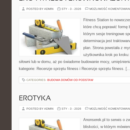
POSTED BY ADMIN
STY - 3 - 2026
MOŻLIWOŚĆ KOMENTOWAN
Fitness Station to nowocze
które chcą poprawić formę 
którym sesje treningowe spo
determinacja jest traktowa
plan. Strona powstała z my
użytkownika krok po kroku:
siłowni lub w domu, aż po świadome budowanie mocy, umięśnieni
kategorie: Recenzje sprzętu fitness i Recenzje sprzętu fitness. [
CATEGORIES:
BUDOWA DOMÓW OD PODSTAW
EROTYKA
POSTED BY ADMIN
STY - 3 - 2026
MOŻLIWOŚĆ KOMENTOWAN
Anonserek.pl to serwis o z
bliskości, w którym mówien