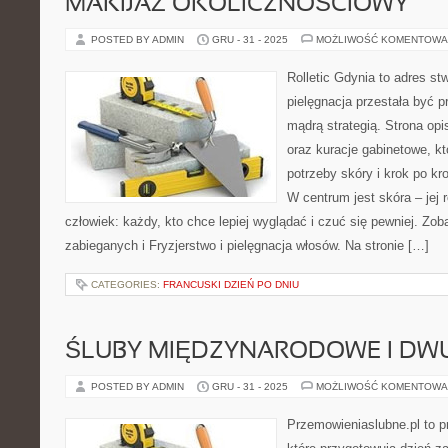
MAKIJAŻ OKOLICZNOŚCIOWY
POSTED BY ADMIN
GRU - 31 - 2025
MOŻLIWOŚĆ KOMENTOWA
Rolletic Gdynia to adres s
pielęgnacja przestała być p
mądrą strategią. Strona opi
oraz kuracje gabinetowe, k
potrzeby skóry i krok po k
W centrum jest skóra – jej 
człowiek: każdy, kto chce lepiej wyglądać i czuć się pewniej. Zo
zabieganych i Fryzjerstwo i pielęgnacja włosów. Na stronie […]
CATEGORIES:
FRANCUSKI DZIEŃ PO DNIU
ŚLUBY MIĘDZYNARODOWE I DW
POSTED BY ADMIN
GRU - 31 - 2025
MOŻLIWOŚĆ KOMENTOWA
Przemowieniaslubne.pl to p