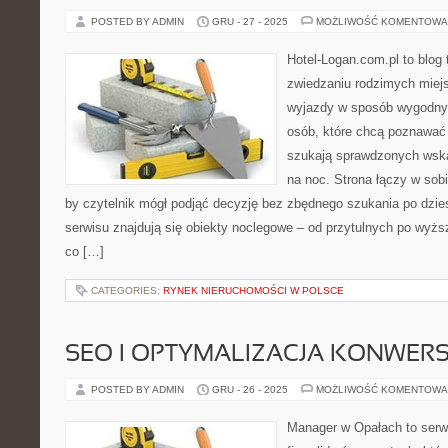
POSTED BY ADMIN
GRU - 27 - 2025
MOŻLIWOŚĆ KOMENTOWA
Hotel-Logan.com.pl to blog
zwiedzaniu rodzimych miej
wyjazdy w sposób wygodny
osób, które chcą poznawać 
szukają sprawdzonych wsk
na noc. Strona łączy w sob
by czytelnik mógł podjąć decyzję bez zbędnego szukania po dzie
serwisu znajdują się obiekty noclegowe – od przytulnych po wyżs
co […]
CATEGORIES:
RYNEK NIERUCHOMOŚCI W POLSCE
SEO I OPTYMALIZACJA KONWERS
POSTED BY ADMIN
GRU - 26 - 2025
MOŻLIWOŚĆ KOMENTOWA
Manager w Opałach to serwi