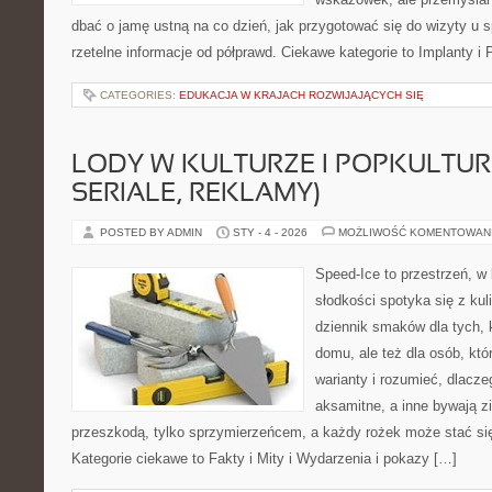
dbać o jamę ustną na co dzień, jak przygotować się do wizyty u sp
rzetelne informacje od półprawd. Ciekawe kategorie to Implanty i 
CATEGORIES:
EDUKACJA W KRAJACH ROZWIJAJĄCYCH SIĘ
LODY W KULTURZE I POPKULTURZ
SERIALE, REKLAMY)
POSTED BY ADMIN
STY - 4 - 2026
MOŻLIWOŚĆ KOMENTOWAN
Speed-Ice to przestrzeń, w 
słodkości spotyka się z kul
dziennik smaków dla tych, 
domu, ale też dla osób, któ
warianty i rozumieć, dlacz
aksamitne, a inne bywają zia
przeszkodą, tylko sprzymierzeńcem, a każdy rożek może stać się
Kategorie ciekawe to Fakty i Mity i Wydarzenia i pokazy […]