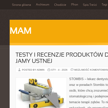
Archiwum
Pfron
Tagi
Strona główna
Chodźcie
Spis Treści
MAM
TESTY I RECENZJE PRODUKTÓW D
JAMY USTNEJ
POSTED BY ADMIN
STY - 4 - 2026
MOŻLIWOŚĆ KOMENTOWAN
STOMBIS – lekarz dentysta
oraz w poradach Stombis to
osób, które chcą zrozumieć 
stomatologiczną i podejmo
temacie terapii zębów. To ni
wskazówek, ale przemyślan