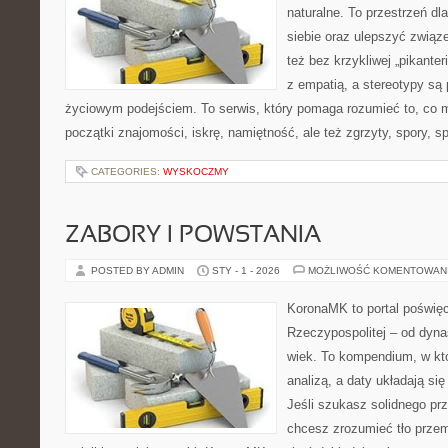
naturalne. To przestrzeń dl
siebie oraz ulepszyć związe
też bez krzykliwej „pikanter
z empatią, a stereotypy s
życiowym podejściem. To serwis, który pomaga rozumieć to, co 
początki znajomości, iskrę, namiętność, ale też zgrzyty, spory, sp
CATEGORIES:
WYSKOCZMY
ZABORY I POWSTANIA
POSTED BY ADMIN
STY - 1 - 2026
MOŻLIWOŚĆ KOMENTOWAN
KoronaMK to portal poświęco
Rzeczypospolitej – od dynas
wiek. To kompendium, w kt
analizą, a daty układają si
Jeśli szukasz solidnego pr
chcesz zrozumieć tło przem