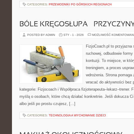
CATEGORIES:
PRZEWODNIKI PO GÓRSKICH REGIONACH
BÓLE KRĘGOSŁUPA – PRZYCZYNY 
POSTED BY ADMIN
STY - 1 - 2026
MOŻLIWOŚĆ KOMENTOWAN
FizjoCoach.pl to przyjazna 
ruchowej, odbudowie formy
kontuzji. To miejsce, w któ
treningiem, a proces uspraw
wdrożenia. Strona pomaga z
wracać do aktywności bez
kategorie: Fizjocoach i Współpraca fizjoterapeuta–lekarz–trener. 
myślą o osobach, które chcą działać konkretnie. Jeśli dokucza Ci k
albo jeśli po prostu czujesz, […]
CATEGORIES:
TECHNOLOGIA A WYCHOWANIE DZIECI