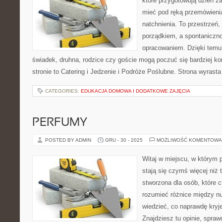
które przygotowują dzień za
mieć pod ręką przemówienia
natchnienia. To przestrzeń, 
porządkiem, a spontaniczno
opracowaniem. Dzięki temu 
świadek, druhna, rodzice czy goście mogą poczuć się bardziej ko
stronie to Catering i Jedzenie i Podróże Poślubne. Strona wyrasta
CATEGORIES:
EDUKACJA DOMOWA I DODATKOWE ZAJĘCIA
PERFUMY
POSTED BY ADMIN
GRU - 30 - 2025
MOŻLIWOŚĆ KOMENTOWA
Witaj w miejscu, w którym 
stają się czymś więcej niż 
stworzona dla osób, które 
rozumieć różnice między n
wiedzieć, co naprawdę kryje
Znajdziesz tu opinie, spraw