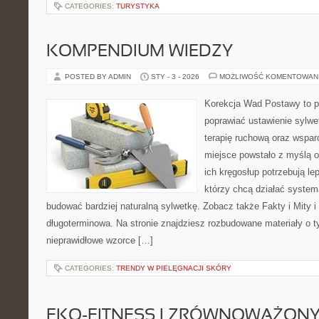
CATEGORIES:
TURYSTYKA
KOMPENDIUM WIEDZY
POSTED BY ADMIN
STY - 3 - 2026
MOŻLIWOŚĆ KOMENTOWAN
Korekcja Wad Postawy to pr
poprawiać ustawienie sylwe
terapię ruchową oraz wsparc
miejsce powstało z myślą o
ich kręgosłup potrzebują lep
którzy chcą działać system
budować bardziej naturalną sylwetkę. Zobacz także Fakty i Mity i G
długoterminowa. Na stronie znajdziesz rozbudowane materiały o t
nieprawidłowe wzorce […]
CATEGORIES:
TRENDY W PIELĘGNACJI SKÓRY
EKO-FITNESS I ZRÓWNOWAŻONY 