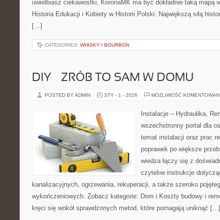
uwielbiasz ciekawostki, KoronaMK ma być dokładnie taką mapą w
Historia Edukacji i Kobiety w Historii Polski. Największą siłą histo
[…]
CATEGORIES:
WHISKY I BOURBON
DIY – ZRÓB TO SAM W DOMU
POSTED BY ADMIN
STY - 1 - 2026
MOŻLIWOŚĆ KOMENTOWAN
Instalacje – Hydraulika, R
wszechstronny portal dla o
temat instalacji oraz prac
poprawek po większe przeb
wiedza łączy się z doświad
czytelne instrukcje dotyczą
kanalizacyjnych, ogrzewania, rekuperacji, a także szeroko pojęte
wykończeniowych. Zobacz kategorie: Dom i Koszty budowy i remo
kręci się wokół sprawdzonych metod, które pomagają uniknąć […